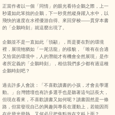
正當作者以一個「同情」的眼光看待企鵝之際，上一
秒還如此笨拙的企鵝，下一秒竟然縱身躍入水中，以
飛快的速度在水裡優游自得、來回穿梭——貫穿本書
的「企鵝時刻」就這麼出現了。
企鵝並不是一直如此「頇顢」，而是要在對的環境
裡，展現牠猶如「一尾活龍」的樣貌，「唯有在合適
又恰當的環境中，人的潛能才有機會全然展現」是作
者所定義的「企鵝時刻」，相信我們多少都有過這種
企鵝時刻吧？
過去許多人會說：「不喜歡讀書的小孩，才會去學運
動。」台灣體壇也有許多選手也是聽著這句話長大，
但現在看來，不喜歡讀書又如何呢？讀書固然是一條
路，但當發現自己的興趣與專長在運動上，若能因而
在此發光發熱，又何必只把焦點放在文科上面？