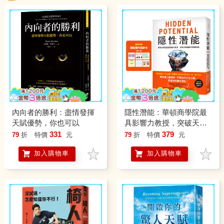
內向者的勝利：盡情發揮
隱性潛能：華頓商學院最
天賦優勢，你也可以
具影響力教授，突破天賦
極限的實證科學【附潛能
331
379
79
折
特價
元
79
折
特價
元
提升秘訣卡】
加入購物車
加入購物車