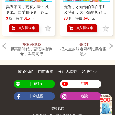
與眾不同，更有力量：以
走過，才知你的存在平凡
勇氣、自愛和使命，超越
又特別：大小貓的相遇旅
人生最艱難的時刻
程
315
340
9
折
特價
元
79
折
特價
元
加入購物車
加入購物車
PREVIOUS
NEXT
超高齡時代，更需學習到
把人生的味道寫得比美食更
老，與病同行
動人
關於我們
門市查詢
分紅大聯盟
客服中心
加好友
訂閱
粉絲團
追蹤
聯絡我們