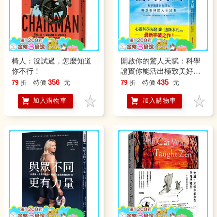
椅人：沒試過，怎麼知道
開啟你的驚人天賦：科學
你不行！
證實你能活出極致美好的
人生狀態
356
435
79
折
特價
元
79
折
特價
元
加入購物車
加入購物車