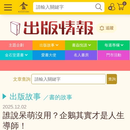
0
追蹤
主題企劃
出版故事
書蟲悅讀
每週專欄
金石堂選書
愛書大使
名人書房
門市活動
文章查詢
出版故事
／書的故事
2025.12.02
誰說呆萌沒用？企鵝其實才是人生
導師！