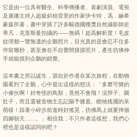
它是由一位具有醫生、科學傳播者、喜劇演員、電視
及廣播主持人超級斜槓背景的作家伊卡特．馮．赫希
豪森所著，書中穿插了許多幅德國獲獎自然攝影師史
蒂凡．克里斯曼拍攝的——無碼！超高解析度！毛皮
紋理都一覽無遺的企鵝照片，目光真的是會忍不住多
停留幾秒，甚至會在不自覺間摸摸照片，產生彷彿伸
手就能摸到企鵝的錯覺。
這本書之所以誕生，源自於作者在某次旅程，在動物
園看到了企鵝，心中冒出這樣的想法：「多麼可憐的
小傢伙啊！好奇怪的鳥類，竟然不會飛！沒脖子、圓
肚子，而且還被造物主忘記賜予膝蓋。瞧牠搖擺的呆
萌樣！踩著小碎步前進時好搖晃，彷彿馬上就要摔個
四腳朝天……。」相信我，不只作者這樣想，我們心
裡也是這樣認同的吧？