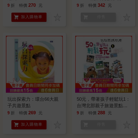
體驗╳教養對話
270
342
9
折
特價
元
9
折
特價
元
加入購物車
停售
玩出探索力：環台66大親
50元，帶著孩子輕鬆玩1：
子共遊景點
台灣北部親子旅遊景點大
蒐羅！
269
288
9
折
特價
元
9
折
特價
元
加入購物車
停售