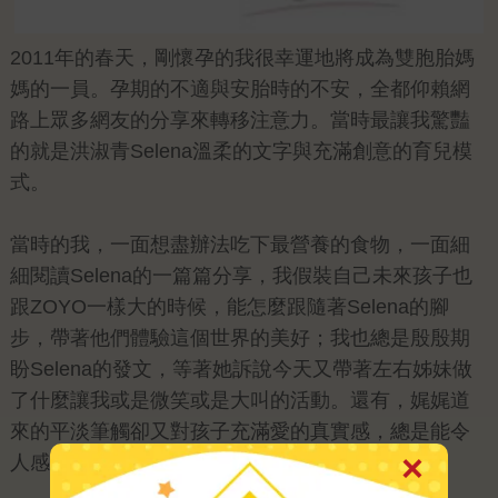
2011年的春天，剛懷孕的我很幸運地將成為雙胞胎媽
媽的一員。孕期的不適與安胎時的不安，全都仰賴網
路上眾多網友的分享來轉移注意力。當時最讓我驚豔
的就是洪淑青Selena溫柔的文字與充滿創意的育兒模
式。
當時的我，一面想盡辦法吃下最營養的食物，一面細
細閱讀Selena的一篇篇分享，我假裝自己未來孩子也
跟ZOYO一樣大的時候，能怎麼跟隨著Selena的腳
步，帶著他們體驗這個世界的美好；我也總是殷殷期
盼Selena的發文，等著她訴說今天又帶著左右姊妹做
了什麼讓我或是微笑或是大叫的活動。還有，娓娓道
來的平淡筆觸卻又對孩子充滿愛的真實感，總是能令
人感受到暖暖的幸福。