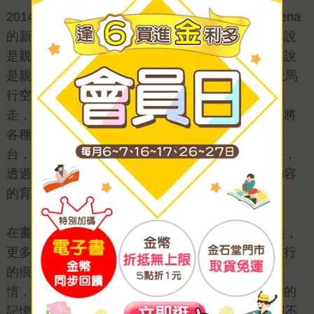
2014年的秋天，回歸職場的我很幸運地接手了Selena
的新書《不趕路的親子休日》的編輯工作。這本書說
是親子教養，卻又有別於以往同類書籍的生命力；說
是親子旅遊，卻又滿溢著Selena對細節的關注與天馬
行空的創意。彷彿像是她微笑著拉著我說：「走走
走，讓我們一起帶著孩子出去玩。」並且在途中，將
各種情境、景點化為一個個讓孩子發揮、展演的舞
台，隨興卻又深刻地引導出孩子的天賦本能。此外，
透過「家之外」的非日常空間，傳達出更多令人動容
的育兒觀點。
在書中，Selena想表達的不只是育兒的多元可能性，
更多時候是讓親子關係緊密於無形。她說：「當旅行
的痕跡落在我們的筆記裡，夾雜著當時的氣味與心
情，在多年以後再度拾起翻閱，竟輕易地開啟那時的
記憶。」我想對於Selena來說，愛與記憶的累積絕不