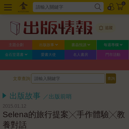
0
追蹤
主題企劃
出版故事
書蟲悅讀
每週專欄
金石堂選書
愛書大使
名人書房
門市活動
文章查詢
出版故事
／出版前哨
2015.01.12
Selena的旅行提案╳手作體驗╳教
養對話