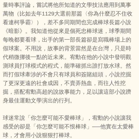
量時事評論，嘗試將他所知道的文學技法應用到萬事
萬物（比如去年1129大選前那篇〈你為什麼忍不住收
看連柯爭霸〉），差不多同期間也完成棒球長篇小說
《暗影》。我知道他從來是個死忠棒球迷，球季期間
每晚都要看球，出手的第一部長篇卻是寫職棒場上的
假球案。不用說，故事的背景當然是在台灣，只是時
代稍微挪後一點的近未來。宥勳在他的小說中發明觀
測球員打球模式的程式，能準確抓出誰打放水球。然
而打假球牽涉的不會只有球員和簽賭組頭，小說挖掘
了更深更遠的社會成因，不賣弄熱血，而往人性挖
掘，搭配宥勳高超的說故事能力，足以讓這部小說躋
身最佳運動文學演出的行列。
球迷常說「你怎麼可能不愛棒球」，宥勳的小說讓我
感受的卻是「你怎麼可能不恨棒球」──他實在太愛棒
球，才會用小說狠狠打棒球。