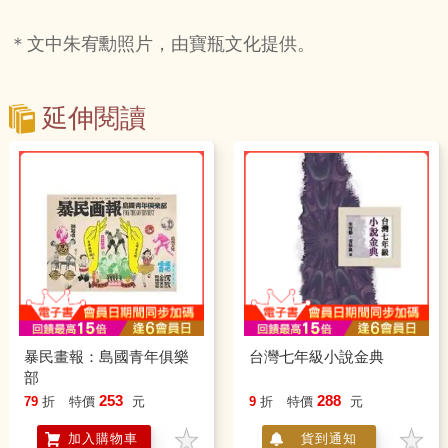
＊文中朱宥勳照片，由寶瓶文化提供。
延伸閱讀
暴民畫報：島國青年俱樂
台灣七年級小說金典
部
253
288
79
折
特價
元
9
折
特價
元
加入購物車
貨到通知