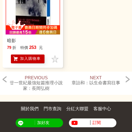
暗影
253
79
折
特價
元
加入購物車
PREVIOUS
NEXT
廿一世紀最強短篇推理小說
章詒和：以生命書寫往事
家：長岡弘樹
關於我們
門市查詢
分紅大聯盟
客服中心
加好友
訂閱