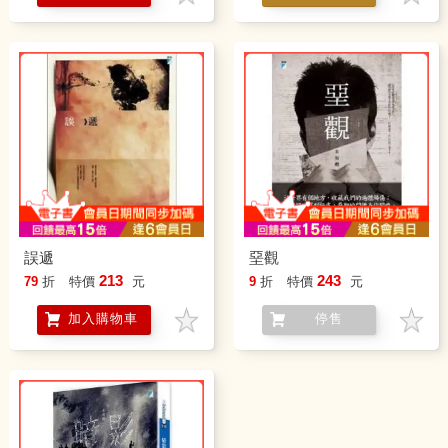
誤遞
堊觀
213
243
79
折
特價
元
9
折
特價
元
加入購物車
停售