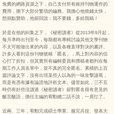
免費的網路資源之下，自己支付所有維持刊物運作的
費用，擔下大部分繁瑣的編務。我擔心他燒錢太快，
想捐點贊助，他卻回說：我不要錢，多給我稿！
於是在他的糾集之下，《秘密讀者》從2013年9月起，
每月準時出刊至今，每期都有專輯討論其他文學刊物
不太可能做出來的內容，以及各種直球對決的書評。
許多人看到這份刊物號稱「匿名」，馬上對內容的信
心打了折扣，但其實所有編輯委員和撰稿者都列在每
期工作人員名單中，並不真的完全匿名。累積的上百
篇評論文字，沒有出現某些人以為的一味攻擊謾罵，
而是有憑有據有論證地評析文本。儘管如此，三不五
時仍有好些沒讀過《秘密讀者》卻對匿名很有意見的
酸言酸語，擔任主編的宥勳總二話不說，一肩扛了。
近兩、三年，宥勳完成碩士學業、服完兵役、發表大