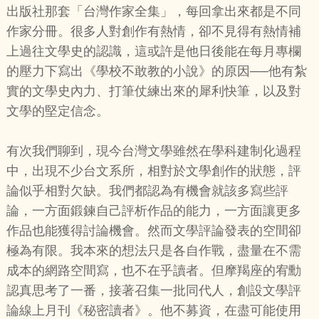
出版社那套「台灣作家全集」，每回拿出來都是不同
作家分冊。很多人對創作有熱情，卻不見得有熱情補
上過往文學史的認識，這或許是他日後能在每月專欄
的壓力下寫出《學校不敢教的小說》的原因──他有紮
實的文學史內力、打筆仗練出來的犀利快筆，以及對
文學的堅定信念。
有次我們聊到，現今台灣文學雖然在學科建制化過程
中，出現不少台文系所，相對於文學創作的狀態，評
論似乎相對欠缺。我們都認為有機會就該多寫些評
論，一方面鍛鍊自己評析作品的能力，一方面讓更多
作品也能獲得討論機會。然而文學評論發表的空間卻
極為有限。我本來的想法只是各自作戰，盡量在不需
成本的網路空間寫，也不在乎讀者。但摩羯座的宥勳
認真思考了一番，接著召集一批同代人，創設文學評
論線上月刊《秘密讀者》。他不募資，在盡可能使用