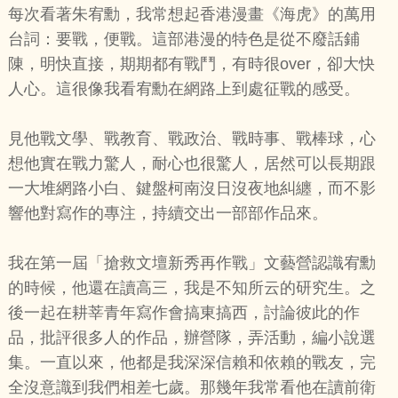
每次看著朱宥勳，我常想起香港漫畫《海虎》的萬用
台詞：要戰，便戰。這部港漫的特色是從不廢話鋪
陳，明快直接，期期都有戰鬥，有時很over，卻大快
人心。這很像我看宥勳在網路上到處征戰的感受。
見他戰文學、戰教育、戰政治、戰時事、戰棒球，心
想他實在戰力驚人，耐心也很驚人，居然可以長期跟
一大堆網路小白、鍵盤柯南沒日沒夜地糾纏，而不影
響他對寫作的專注，持續交出一部部作品來。
我在第一屆「搶救文壇新秀再作戰」文藝營認識宥勳
的時候，他還在讀高三，我是不知所云的研究生。之
後一起在耕莘青年寫作會搞東搞西，討論彼此的作
品，批評很多人的作品，辦營隊，弄活動，編小說選
集。一直以來，他都是我深深信賴和依賴的戰友，完
全沒意識到我們相差七歲。那幾年我常看他在讀前衛