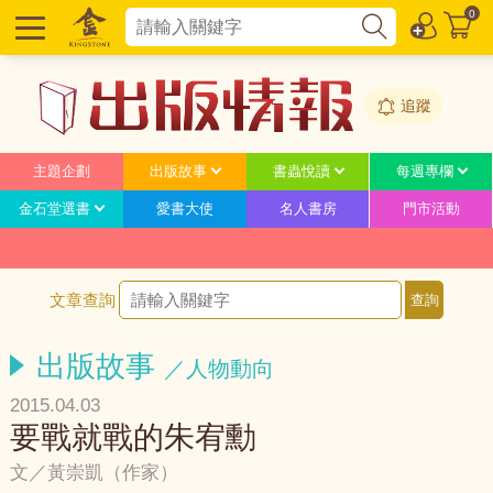
0
追蹤
主題企劃
出版故事
書蟲悅讀
每週專欄
金石堂選書
愛書大使
名人書房
門市活動
文章查詢
出版故事
／人物動向
2015.04.03
要戰就戰的朱宥勳
文／黃崇凱（作家）