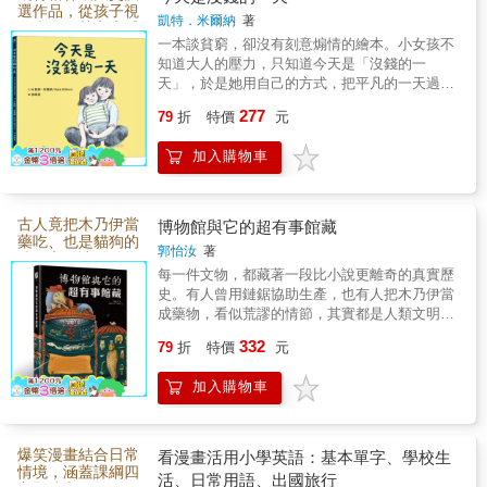
選作品，從孩子視
凱特．米爾納
著
角走進弱勢家庭看
一本談貧窮，卻沒有刻意煽情的繪本。小女孩不
見生命的溫暖韌性
知道大人的壓力，只知道今天是「沒錢的一
天」，於是她用自己的方式，把平凡的一天過得
充滿想像與溫暖。媽媽努力守護孩子的童年，孩
277
79
折
特價
元
子則用笑容陪伴媽媽。透過細膩圖像與溫柔敘
事，孩子學會珍惜、同理與關懷，大人也看見愛
加入購物車
如何成為生活中最珍貴的財富。
古人竟把木乃伊當
博物館與它的超有事館藏
藥吃、也是貓狗的
郭怡汝
著
鏟屎官？讓沉默幾
每一件文物，都藏著一段比小說更離奇的真實歷
千年的文物用幽默
感跟你聊
史。有人曾用鏈鋸協助生產，也有人把木乃伊當
成藥物，看似荒謬的情節，其實都是人類文明走
過的痕跡。博物館創作者郭怡汝將知識化成一場
332
79
折
特價
元
場充滿驚奇與反轉的故事冒險，引導孩子培養觀
察力、好奇心與歷史思辨，也重新發現：博物館
加入購物車
裡的館藏，遠比課本上的年代更精彩。
爆笑漫畫結合日常
看漫畫活用小學英語：基本單字、學校生
情境，涵蓋課綱四
活、日常用語、出國旅行