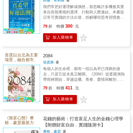
婷娜．希莉格
著
立每個人都能創造
直以為，累積才會帶來成長。但
也推薦搭配《因為我是「膽小
機會的人生方法。
我們常把好運理解成偶然，卻忽略許多機會其實
比約恩提醒，心靈的成長也許不
來自長期累積的選擇、行動與人際連結。本書從
鬼」》一起閱讀。這本書從小鱷
日常可實踐的方法出發，拆解哪些思考習慣會讓
是不斷往自己身上疊加更多東
魚「抖抖」的角度出發，描述他
人錯過可能，哪些行動則能增加好事發生的機
300
西，而是一個慢慢放下、讓自己
79
折
特價
元
在同一場雷擊後，進入暴龍「國
率。它不是教人等待命運眷顧，而是幫助我們打
變得輕盈的過程。 很感動的
開視野、主動創造連結，並在機會真正出現時，
王」身體裡的經歷。同一場意
加入購物車
有能力辨認它、接住它。
是，比約恩在〈把船清空〉也說
外，透過兩個角色各自不同的觀
出了不少人也許都有過的困擾：
點展開，讓孩子不只看見強者失
首度以台北為主要
在這個資訊如此豐富的時代，我
2084
去力量後的恐懼，也能感受弱者
場景，融合都市、
張貴興
著
們只要眼睛一睜開，手一開始滑
自然與情愛書寫，
突然獲得力量時的慌張與掙扎。
每個人的生命裡，都有一段以為早已埋葬的過
見證張貴興創作的
手機，就會看到各種建議、賜
透過兩書的對照，孩子可以練
重要轉折。
去，只是它從未真正離開。《2084》從婆羅洲熱
教，一大堆想要幫助我們日子過
帶雨林開始，穿越盜獵、青春、愛情與離別，最
習站在不同角色的立場思考，理
終來到台北，讓兩座島嶼、兩段人生彼此碰撞。
得更好、身體更健康的善意，反
解每個人都有自己的恐懼、困境
411
79
折
特價
元
張貴興以他一貫濃烈、詩性又充滿生命力的文
而讓人看得很疲乏，心甚至更渾
與選擇，並進一步探討「強大」
字，寫出自然與人性的交纏，也寫出愛與慾望如
加入購物車
沌。有人還會自嘲：「儲存從未
何改變一個人的命運。這不只是新作，更是他文
與「弱小」背後真正的意涵。
學創作的重要里程碑。
停止，行動從未開始。」可是然
故事裡的這場雷擊，交換的不只
後呢？ 讀到比約恩說：「心
是暴龍與鱷魚的身體，也讓兩個
《致富心態》摩
花錢的藝術：打造富足人生的金錢心理學
靈成長是不能強求的」，我有一
根．豪瑟最新力
角色走進彼此的人生，從全新的
【附贈財富自由．實踐隨測卡】
作：如果你不思考
種鬆一口氣的感覺，終於有一本
摩根．豪瑟
著
視角重新認識自己。原來，真正
如何正確地用錢，