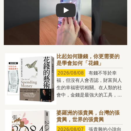
Play video
比起如何賺錢，你更需要的
是學會如何「花錢」
2026/08/08
有錢不等於幸
福，但沒有人會否認，財富與人
生的幸福密切相關。在人類的社
會中，金錢是最強大的工具，也
是生活中的必要資源，少了它，
你每天都將寸步難行。我們總是
婆羅洲的張貴興，台灣的張
拚命賺錢，卻往往不知道該如何
貴興，世界的張貴興
花錢。無止境地儲蓄，卻不敢把
2026/08/07
張貴興的小說向