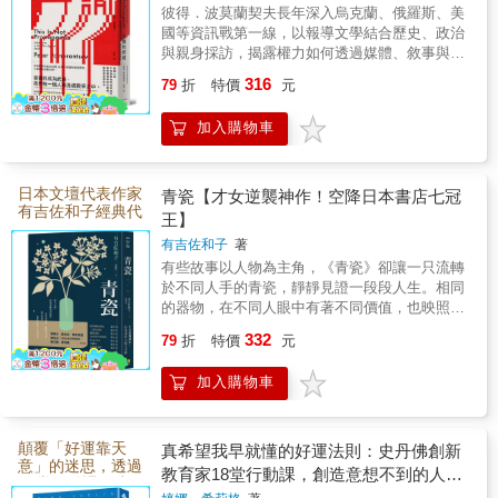
機拾取情愛的機遇。敘事風格的
所未有的高峰。
們理解世界的方
就是〈不滿的奴隸〉。這一篇同
彼得．波莫蘭契夫長年深入烏克蘭、俄羅斯、美
畫家 CAN 與拼貼畫藝術家江口
式。
混用，讓《2084》有了更多文
國等資訊戰第一線，以報導文學結合歷史、政治
樣讓人看到比約恩的幽默與坦誠
憲子，兩種截然不同的創作風
與親身採訪，揭露權力如何透過媒體、敘事與宣
學詮釋的空間。 張貴興的經
──明明已經出家修行幾年了，
傳改變人們對世界的理解。當人們不再共享同一
格，呈現「國王」交換身體前後
典舊作《猴杯》也同時復刻重
316
79
折
特價
元
個現實，民主、信任與公共對話也將隨之動搖。
結果他還是可以因為掃地這樣的
所處的兩個世界。 暴龍「國
出。陳榮強在《猴杯》的導讀中
本書帶領讀者穿越資訊迷霧，看見這場仍在發
事氣成那樣。我讀到這裡總是會
加入購物車
王」原本生活的恐龍世界，由
生、卻經常被忽略的現代戰爭。
探討了張貴興的作品對於「全球
忍不住笑出來，他分享的那些忿
CAN 以細膩而富有張力的水彩
南方」的意義。這表示張貴興的
忿不平全是我經歷過的，甚至常
筆觸描繪；鱷魚「抖抖」生活的
日本文壇代表作家
小說能被放在更大的全球框架下
青瓷【才女逆襲神作！空降日本書店七冠
常跨不出去的。 另外，讓我
有吉佐和子經典代
世界，則由江口憲子以手工拼貼
王】
來看，能與其他區域的文學與文
表作，以一只青瓷
覺得驚喜的收穫，是〈茶席〉這
的方式創作。她先以親手雕刻的
有吉佐和子
著
串起不同人生，細
化產生關連與對話，也能為普世
一篇。「清空杯子」這個故事，
膩刻畫人性與時代
有些故事以人物為主角，《青瓷》卻讓一只流轉
橡皮章和壓克力顏料為紙張上
議題提供一個眺望的角度。如今
百態。
於不同人手的青瓷，靜靜見證一段段人生。相同
我從各種書中讀到不下百遍了
色，再將紙張逐一剪裁、拼貼，
張貴興把台北寫進了
的器物，在不同人眼中有著不同價值，也映照出
吧，但比約恩在開頭提到，學者
組成充滿質感與溫度的畫面。
愛情、家庭、慾望與孤獨的各種樣貌。有吉佐和
《2084》，不只讓讀者從奇麗
332
79
折
特價
元
的世界觀認為，人生的種種難題
子以細膩而冷靜的筆觸，將看似獨立的故事串成
兩種不同的媒材與畫風，不僅清
的文字中重新感受台北，也把台
一幅人性群像；讀者看見的不只是器物的流轉，
一定是出於「資訊不足」，因此
楚區隔出角色所處的世界，也呼
加入購物車
更是時代如何改變人，而人又如何在選擇中顯露
灣放到了一個能與更大的世界產
覺得只要找到悟道的大師，把所
應了彼此迥然相異的性格與生命
自己。
生聯繫的文學格局中。
有的智慧都學起來，困境不就可
經驗。這樣的表現手法在繪本中
顛覆「好運靠天
真希望我早就懂的好運法則：史丹佛創新
以解決了。我有一種被當頭棒喝
相當少見，為故事增添了鮮明的
意」的迷思，透過
教育家18堂行動課，創造意想不到的人生
的感覺，因為我也是這樣：我一
18堂行動課，建
視覺層次與閱讀趣味。 本書
機會