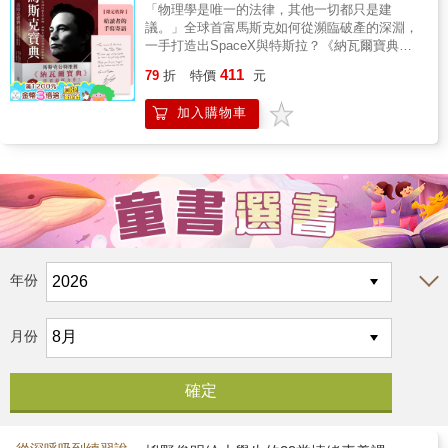
世界的創新邏輯。
「物理學是唯一的法律，其他一切都只是建
也有一種有人陪伴、不孤單的感
議。」全球首富馬斯克如何從瀕臨破產的深淵，
覺。從學著坦誠「我可能錯
一手打造出SpaceX與特斯拉？《納瓦爾寶典》
作者精確拆解馬斯克二十年來的訪談與推文精
了」，到願意在日常的磨合與掙
411
79
折
特價
元
華，省去冗長敘事，直接公開「第一性原理」與
扎中慢慢「張開手」，如果你也
「五步工程法」等69條核心方法。這是一本給經
加入購物車
感覺孤單、疲乏、覺得自己塞滿
理人、工程師與創業者的硬核心智武裝，帶你打
破平庸，創造真正的影響力。
太多的「應該」，不妨隨機翻開
這本書的任何一頁，讓比約恩陪
著你一次次練習張開手。也許，
就從今天開始，有意識地把手張
開一次。
年份
月份