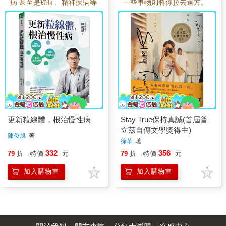
病 甚至是癌症、精神疾病等
一些事物則將你拉去遠方。
這些疾病都和細胞中的粒線
體受損息息相關
更新粒線體，根治慢性病
Stay True保持真誠(首屆普
立茲自傳文學獎得主)
陳俊旭
著
徐華
著
332
356
79
折
特價
元
79
折
特價
元
加入購物車
加入購物車