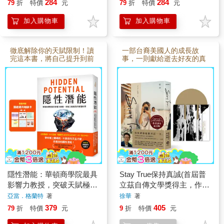
感動
284
284
79
折
特價
元
79
折
特價
元
加入購物車
加入購物車
徹底解除你的天賦限制！讀
一部台裔美國人的成長故
完這本書，將自己提升到前
事，一則獻給逝去好友的真
所未有的境界！
誠告白
隱性潛能：華頓商學院最具
Stay True保持真誠(首屆普
影響力教授，突破天賦極限
立茲自傳文學獎得主，作者
的實證科學【附潛能提升秘
訪台紀念版)
亞當．格蘭特
著
徐華
著
訣卡】
379
405
79
折
特價
元
9
折
特價
元