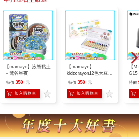
【mamayo】液態黏土
【mamayo】
【Mi
－梵谷星夜
kidzcrayon12色大豆蠟
G15
筆
迷你
350
350
特價
元
特價
元
特價
加入購物車
加入購物車