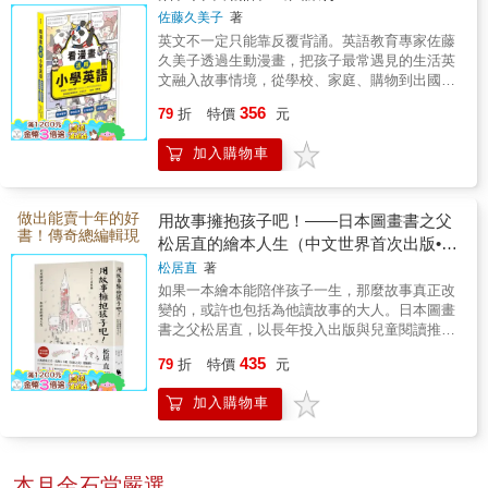
主題建立自然開口
佐藤久美子
著
說的直覺語感
英文不一定只能靠反覆背誦。英語教育專家佐藤
久美子透過生動漫畫，把孩子最常遇見的生活英
文融入故事情境，從學校、家庭、購物到出國旅
行，每一課都能立刻連結真實生活。孩子先被故
356
79
折
特價
元
事吸引，再自然記住單字、句型與說法，不只增
加學習興趣，也能理解英文真正的使用方式。一
加入購物車
本讓孩子看得開心、學得輕鬆，還能勇敢開口說
的英語入門書。
做出能賣十年的好
用故事擁抱孩子吧！——日本圖畫書之父
書！傳奇總編輯現
松居直的繪本人生（中文世界首次出版•安
身說法，深度探討
野光雅插圖）
松居直
著
兒童觀與出版之道
如果一本繪本能陪伴孩子一生，那麼故事真正改
變的，或許也包括為他讀故事的大人。日本圖畫
書之父松居直，以長年投入出版與兒童閱讀推廣
的經驗，娓娓道出故事如何成為孩子理解世界、
435
79
折
特價
元
感受愛與建立想像力的起點。他不只談繪本，更
談大人該如何陪伴孩子閱讀。一本寫給父母、老
加入購物車
師、出版人與所有愛故事之人的溫柔生命之書。
本月金石堂嚴選