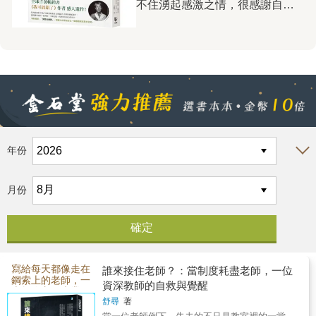
你變成它的囚犯，毫不留情，且
不住湧起感激之情，很感謝自己
子在恐龍玩具的世界裡遊戲時，
愛欲是《2084》中一支突出的
絕不同情。反之，如果你知道如
有機會編到一本能讓這麼多人受
也正在一點一滴建構自己眼中的
主旋律。主人翁兼敘事者黃保
何使用金錢這種出色的工具，確
益的書，我自己也是受益者。我
世界——有人很強大，有人很弱
祿，對他的摯愛梅兒述說他與多
實可能為你造就更美好的人生。
對這本書最有感的就是「我可能
小。然而，究竟什麼才是真正的
個女人的交往故事。雖然男性胯
《花錢的藝術》沒有提供預
錯了」、「別相信自己的每個念
「強大」呢？ 第一次看到
下的「遠古巨獸」影響著男人對
算、訣竅，或一體適用的解決方
頭」，也因此開始特別留意自己
《因為我是「最強的」》時，我
女人的態度與對待方式，但小說
案。它旨在讓你了解你和金錢的
和身邊人的念頭，比如我的母
立刻被封面上占據大半畫面的鱷
並未單純停留在所謂的男性凝
關係，會如何影響你的決定，進
親。每次聽她重複在抱怨同樣的
魚臉龐吸引。書封一角，一隻暴
視，而是展現出更為複雜多面的
而了解如何重新塑造這份關係，
事，我就一直想到書中說的：傷
年份
龍正從遠方迎面而來；畫面中的
欲望關係。書中女人所受到的控
並讓金錢為你效力。書中也提到
害自己最大的，就是你最難放下
鱷魚與暴龍，都有著同樣銳利的
制有暴力性質（如有權有勢的乾
財富自由的「15個心理層次」。
的那個念頭。看到她的不快樂與
黃色眼睛，讓人一時分辨不出
月份
爹），有金錢性質（如妓院），
每個人都能在這個框架中找到屬
對身邊人的影響，我深深體會
來，書名所說的「最強的」，究
有情愛性質（如男性角色對女人
於自己的位置，了解自己接下來
到，人的念頭如何一步步奪走人
竟指的是暴龍，還是鱷魚？
的引誘）。這幾種男性對女性的
的追求。這個框架的價值，不在
的尊嚴與自由。 原本以為
更有趣的是，若將書本放在鏡子
占有，都在小說中有耐人尋味的
於那些令人嚮往的頂層，而在於
《我可能錯了》會是比約恩留給
前，便能從倒影中看見一張完整
翻轉，尤其情愛的關係更為微
讓人明白，每向上一步，都能為
讀者的最後一本書。沒想到，去
寫給每天都像走在
誰來接住老師？：當制度耗盡老師，一位
的鱷魚臉。這樣的設計，也讓人
妙。相對於此，某些情節呈現了
鋼索上的老師，一
自己帶來真正的自由。這本書將
資深教師的自救與覺醒
年得知在他的託付之下，《我可
本教你守住專業，
聯想到幼兒發展中的鏡像與自我
男女情感的真摯時刻，亦即擺脫
舒尋
著
告訴你：如何財務獨立？如何建
也守住自己的生存
能錯了》的共同作者卡洛琳整理
辨識：孩子透過鏡子認識自己的
療癒書
欲望陰影、達到真實連結的時