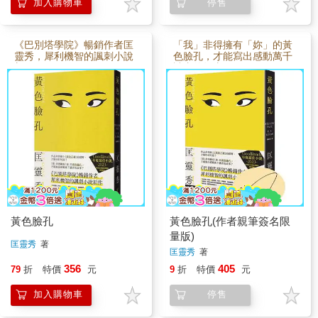
加入購物車
停售
《巴別塔學院》暢銷作者匡
「我」非得擁有「妳」的黃
靈秀，犀利機智的諷刺小說
色臉孔，才能寫出感動萬千
新作
讀者的故事？
黃色臉孔
黃色臉孔(作者親筆簽名限
量版)
匡靈秀
著
匡靈秀
著
356
405
79
折
特價
元
9
折
特價
元
加入購物車
停售