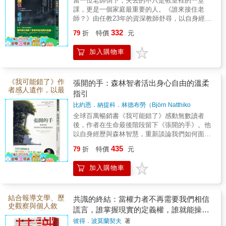
當一位老師倒下，失去的不只是教室裡的一堂
立目標？如何讓自己的人生有意
出了《張開的手》，真的非常驚
外貌，也透過大人的回應理解自
課，更是一個家庭最重要的人。《誰來接住老
刻，儘管這樣的連結顯得脆弱、
義且不再後悔。 摩根．豪瑟
喜。這本書讓我們有機會從更多
師？》由任教23年的資深教師舒尋，以自身經歷
己的情緒，逐漸建立「這就是
轉瞬即逝或得來不易。純真與欲
與教育現場真實案例，寫下老師面對濫訴、誤
的作品，已幫助上千萬人重新思
面向認識比約恩，也看見那些在
332
我」的自我概念。 《因為我
79
折
特價
元
望之間的動態關係，悄悄呼應了
解、情緒勒索與制度壓力時，如何保護自己、建
考賺錢、儲蓄與投資之道。暢銷
《我可能錯了》中已經萌芽的智
是「最強的」》描述一隻名叫
立界線、回到專業的方法。這不只是一本寫給老
小說中引用的《失樂園》。
加入購物車
突破1,000萬冊的前作《致富心
慧，如何延伸到生命的各個面
師的療癒之書，更讓家長與社會重新理解：唯有
「國王」的暴龍。他擁有龐大而
《2084》的敘事方式相當值得
先接住老師，老師才能繼續接住每一個孩子。
態》，著眼於如何累積財富；新
向。 如果說《我可能錯了》
強壯的身體，是恐龍世界裡公認
玩味，兩種敘事風格並存。一種
作《花錢的藝術》則聚焦在如何
像是在人的心裡打開一道門，
《我可能錯了》作
張開的手：森林智者活出身心自由的溫柔
最強大的存在，其他恐龍都十分
是史詩式的冒險旅程，有確切的
者感人遺作，以最
運用財富。這本書是摩根．豪瑟
《張開的手》裡的每一篇會像是
指引
畏懼他。 然而，一場突如其
溫柔的人生智慧，
人物動機與目標，有明顯的懸疑
的集大成之作，能徹底改變你的
一個同行者，陪著我們把這份覺
比約恩．納提科．林德布勞（Björn Natthiko
陪伴我們在不確定
來的雷擊，竟讓暴龍「國王」與
性與戲劇衝突。這種風格主要呈
Lindeblad）、卡洛琳．班克勒（Caroline
的世界安住身心。
人生觀、金錢觀。不是教你如何
全球百萬暢銷書《我可能錯了》感動無數讀者
察帶回生活，在每一個當下練習
膽小、弱小的鱷魚「抖抖」交換
Bankler）
著
現在婆羅洲的情節中，保祿和他
後，作者在生命最後階段留下《張開的手》。他
致富，而是教你如何從你已擁有
張開的手。 《張開的手》的
了身體。 失去原本強壯的身
以自身經歷與森林智慧，重新談論我們如何面對
的兩個好友為了他們共同喜歡的
的東西中，獲得最大的價值。本
每一頁依然被我畫滿線、貼滿標
不確定、失去與死亡。真正的放下，並不是對人
軀後，「國王」第一次體會到弱
435
79
折
特價
元
女孩去拯救一隻紅毛猩猩。另一
生無所期待，而是不再緊抓控制與答案；真正的
書對於「花錢」在心裡層面的分
籤。有很多章節即使觀點我已經
者被欺負、無力反抗的感受。過
勇敢，也不是毫無恐懼，而是即使知道一切終會
種敘事則是漫遊式的，沒有明確
析，如同「純金」一般，具有難
很熟悉了，但我還是反覆閱讀很
加入購物車
離開，仍願意張開雙手，完整接住生命曾經給予
去只相信力量的他，也開始重新
目標，而是在一種情境或狀態中
以取代的價值，絕對不容錯過！
的愛與美好。
多次，例如：〈事情就是這個樣
思考：真正的強大，究竟是打敗
的活動。這主要呈現在黃保祿的
當你讀完整本書，你將建立起與
子〉、〈指責與「應該」這個
別人，還是懂得運用自己的力量
結合報導文學、歷
共識的終結：當權力者不再需要我們相信
台北生活，他是個萬念俱灰的空
過往截然不同的理財觀，你的人
詞〉、〈在磨合中成長〉、
史觀察與個人敘
謊言，誰掌握現實的定義權，誰就能操控
保護他人？ 本書另一項令人
殼，在都市裡遊蕩，放任自己隨
事，帶你看懂資訊
生，也將借助金錢的力量攀向前
〈愛〉。其中，我讀過最多次的
政治
彼得．波莫蘭契夫
著
戰如何悄悄改變我
驚喜的特色，是巧妙結合恐龍插