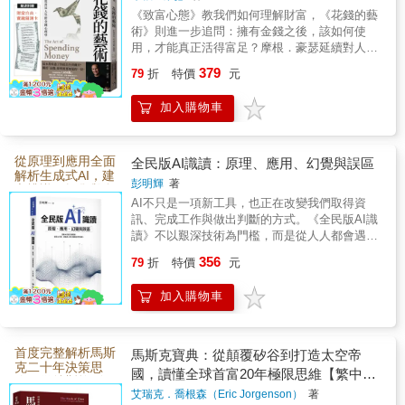
錢就會來用你。
書告訴我，可以停一下了。他提
《致富心態》教我們如何理解財富，《花錢的藝
的強大，不只是擁有足以戰勝別
術》則進一步追問：擁有金錢之後，該如何使
醒我們，心靈並不會因為我們覺
人的力量，而是在擁有力量時，
用，才能真正活得富足？摩根．豪瑟延續對人性
得「自己應該要成長」、「想變
與金錢心理的敏銳觀察，不提供一套人人相同的
仍願意理解他人、保護他人，並
379
79
折
特價
元
消費公式，而是從幸福、自由、時間與選擇出
得出眾」、「想在這個領域有所
勇敢面對自己的脆弱。
發，重新思考每一筆支出的意義。真正改善人生
成就」，就馬上有成長。每個人
加入購物車
的，不只是賺得更多，而是知道什麼值得花，也
都有自己的步調，你我透過為自
知道自己究竟想過怎樣的生活。
己量身打造的生命經驗，學習需
從原理到應用全面
全民版AI識讀：原理、應用、幻覺與誤區
要學的事，包括「放下」這門最
解析生成式AI，建
彭明輝
著
立辨識AI幻覺與資
重要的課。 比約恩在書中分
AI不只是一項新工具，也正在改變我們取得資
訊真偽的關鍵識讀
享了一個我每次讀都會起雞皮疙
能力。 50字
訊、完成工作與做出判斷的方式。《全民版AI識
讀》不以艱深技術為門檻，而是從人人都會遇到
瘩的故事：一個人和上帝一起回
的生活情境出發，說明AI如何運作、能夠完成哪
356
顧自己一生的足跡時發現，大部
79
折
特價
元
些任務，又可能帶來偏誤、隱私與假訊息等問
分路上都是兩對腳印，可是在那
題。面對快速變動的時代，我們不必成為工程
加入購物車
師，卻需要具備理解、使用與質疑AI的能力。
些最艱難、最孤單的時刻，地上
都只有一對腳印。他問上帝：
「那時候祢在哪裡？」上帝回
首度完整解析馬斯
馬斯克寶典：從顛覆矽谷到打造太空帝
克二十年決策思
國，讀懂全球首富20年極限思維【繁中版
答：「那時候是我背著你走。」
維，從特斯拉到S
限定收錄：給讀者的手寫寄語印簽】
艾瑞克．喬根森（Eric Jorgenson）
著
paceX，看懂改變
讀《張開的手》的過程中，我