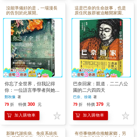
沒能準備好的是，一場漫長
這是巴奈的生命故事，也是
的告別於此展開。
原住民族群被迫離開家園、
失去土地的歷史
你忘了全世界，但我記得
巴奈回家：凱道．二二八公
你：一位語言學學者與她失
園的二六四四天
智、失語的摯愛丈夫
鄭秋豫
著
巴奈、徐璐
著
300
379
79
折
特價
元
79
折
特價
元
加入購物車
加入購物車
新陳代謝疾病、免疫系統疾
有些事物將你推離家鄉，另