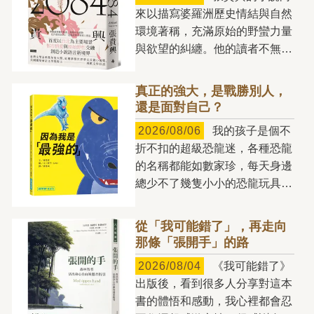
錢用在真正能讓人生更美好的事
來以描寫婆羅洲歷史情結與自然
物上。我們混淆了欽佩與羨慕、
環境著稱，充滿原始的野蠻力量
舒適與過度、效用與地位，一不
與欲望的糾纏。他的讀者不無可
小心，就從財富的主人，變成了
能猜想，他的文學筆法只適用於
金錢的奴隸。 如何「花
婆羅洲，與熱帶雨林血脈相連，
錢」，將直接決定你的人生是否
真正的強大，是戰勝別人，
若是脫離婆羅洲的土壤，或許無
幸福。有些人家財萬貫，卻一毛
還是面對自己？
處扎根。但張貴興就如任何忠實
不拔，對自己和身邊的人十分吝
2026/08/06
我的孩子是個不
於創作的小說家，不斷用小說探
嗇，雖然坐擁龐大財富，但卻
折不扣的超級恐龍迷，各種恐龍
索更多的人間樣態，貢獻給讀者
「窮得只剩下錢」；有的人花錢
的名稱都能如數家珍，每天身邊
們，也因而成就《2084》這樣
如流水，毫無節制地透支自己的
總少不了幾隻小小的恐龍玩具。
的大跨越，台北成為小說主要場
未來，落得晚景淒涼的下場；但
玩耍時，他還會替不同的恐龍搭
景，而且用宛如「此曲只應天上
也有人能夠把握想要和需要的差
建各自的「世界」：有時將牠們
有」的筆力，讓這個地方的某些
從「我可能錯了」，再走向
別，將錢用得精準有度，過著自
分成草食性與肉食性兩大區域，
靈魂甦醒，讓某些發自於此地的
那條「張開手」的路
在富足的人生。 金錢能夠以
有時則依照生活環境，安排在海
獨特次聲波能被感知。 如果
驚人的方式形塑人們的生命。如
2026/08/04
《我可能錯了》
洋或陸地棲息；甚至還會仿照電
不是張貴興，我們看不到這樣的
果你不思考如何正確地用錢，錢
出版後，看到很多人分享對這本
影《侏羅紀公園》的情境，為某
台北，就如同如果沒有張貴興，
就會來用你，它會控制你，會把
書的體悟和感動，我心裡都會忍
些恐龍設置特別管制區。 孩
我們看不到那樣的婆羅洲。