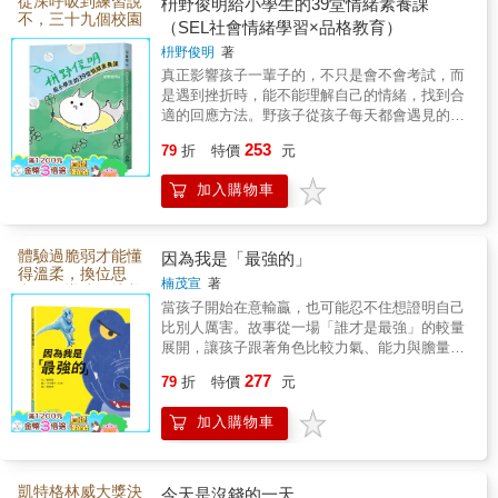
從深呼吸到練習說
枡野俊明給小學生的39堂情緒素養課
不，三十九個校園
（SEL社會情緒學習×品格教育）
練習陪伴孩子養成
枡野俊明
著
剛剛好的溫柔
真正影響孩子一輩子的，不只是會不會考試，而
是遇到挫折時，能不能理解自己的情緒，找到合
適的回應方法。野孩子從孩子每天都會遇見的校
園、人際與家庭情境出發，設計39堂容易理解、
253
79
折
特價
元
能實際練習的情緒素養課。從認識感受、表達需
求，到同理他人與解決問題，一步步建立責任
加入購物車
感、韌性與良好關係，讓情緒教育真正走進孩子
的日常生活。
體驗過脆弱才能懂
因為我是「最強的」
得溫柔，換位思
楠茂宣
著
考，引導孩子培養
當孩子開始在意輸贏，也可能忍不住想證明自己
勇氣與同理心
比別人厲害。故事從一場「誰才是最強」的較量
展開，讓孩子跟著角色比較力氣、能力與膽量，
卻也逐漸發現，真正值得驕傲的強大，不只表現
277
79
折
特價
元
在打敗別人。能夠保護他人、勇敢面對困難，甚
至願意承認自己的不足，都是重要的力量。一本
加入購物車
陪孩子重新思考競爭、優點與自我價值的成長故
事。
凱特格林威大獎決
今天是沒錢的一天