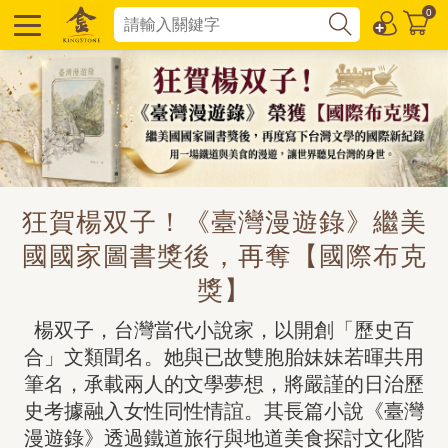
0
狂賀楊双子！《臺灣漫遊錄》繼美
國國家圖書獎後，再奪【國際布克
獎】
楊双子，台灣當代小說家，以開創「歷史百
合」文類聞名。她與已故雙胞胎妹妹若暉共用
筆名，承載兩人的文學夢想，將嚴謹的日治歷
史考據融入女性同性情誼。其長篇小說《臺灣
漫遊錄》透過鐵道旅行與地道美食探討文化階