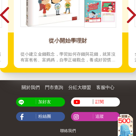
從小開始學理財
蓋
從小建立金錢觀念，學習如何存錢與花錢，就算沒
動
有富爸爸、富媽媽，自學正確觀念，養成好習慣，
也可順利養出一個富小孩
關於我們
門市查詢
分紅大聯盟
客服中心
加好友
訂閱
粉絲團
追蹤
聯絡我們