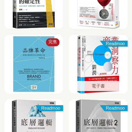
完售
Readmoo
電子書
Readmoo
Readmoo