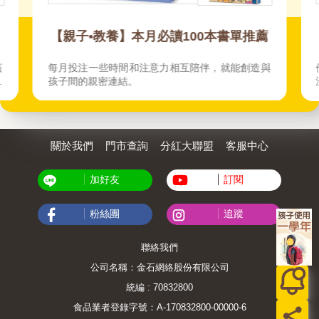
薦
【國寶】那些國寶名伶們
與
他們演過無數角色，走過半生，無論什麼身分，都
沒有主配角之分。
關於我們
門市查詢
分紅大聯盟
客服中心
加好友
訂閱
粉絲團
追蹤
聯絡我們
公司名稱：金石網絡股份有限公司
統編 : 70832800
食品業者登錄字號：A-170832800-00000-6