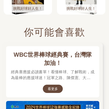
挑戰好球好人生！
挑戰好球好人生！
你可能會喜歡
WBC世界棒球經典賽，台灣隊
加油！
經典賽應援必讀書單！看懂棒球、了解戰術，成
為最棒的應援球迷！冠軍之路、陳傑憲、大谷翔
平傳記、側寫一次收齊！ 【投票給你想要的棒球
看更多
書，抽共5000點金幣】進入棒球書頁面，點擊
「喜歡+1」，即參與抽獎！