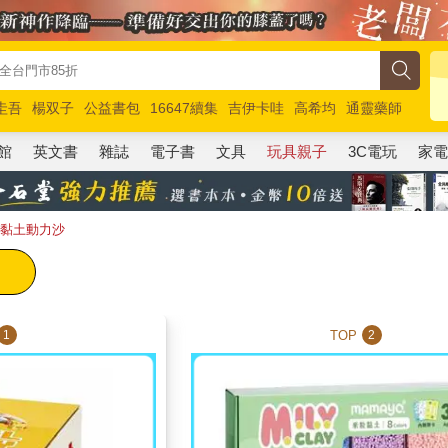
圭吾
楊双子
公益書包
16647續集
吉伊卡哇
高希均
通靈藥師
路邊攤新作
馬斯克
玩具總動員5
超慢跑
館
英文書
雜誌
電子書
文具
玩具親子
3C電玩
家
M黏土動力沙
TOP
1
2