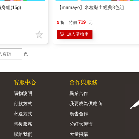
組(15g)
【mamayo】米粒黏土經典8色組
719
9
折
特價
元
加入購物車
頁
客服中心
合作與服務
購物說明
異業合作
付款方式
我要成為供應商
寄送方式
廣告合作
售後服務
分紅大聯盟
聯絡我們
大量採購