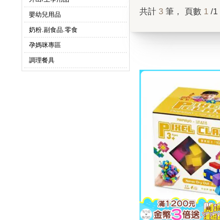
共計
3
筆， 頁數
1
/1
嬰幼兒用品
奶粉.副食品.零食
孕媽咪專區
調理餐具