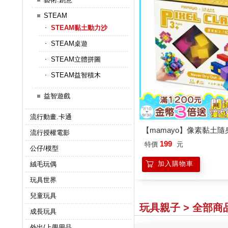
STEAM
STEAM黏土動力沙
STEAM桌遊
STEAM立體拼圖
STEAM益智積木
益智遊戲
流行動畫.卡通
【mamayo】像素黏土隨身
流行授權電影
199
特價
元
公仔/模型
加入購物車
絨毛玩偶
玩具世界
兒童玩具
玩具親子 > 全部商
成長玩具
外出/上學用品