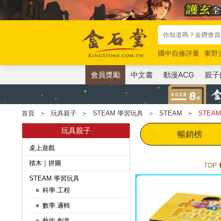
國中自修評量
東野
唯紅花綻放
奧德賽
會員獎勵
中文書
動漫ACG
親子
首頁
＞
玩具親子
＞
STEAM 學習玩具
＞
STEAM
＞
STEA
玩具親子
暢銷榜
桌上遊戲
積木｜拼圖
TOP
STEAM 學習玩具
科學.工程
數學.邏輯
藝術.創意