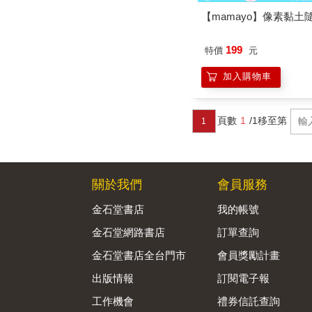
【mamayo】像素黏土隨身
199
特價
元
加入購物車
頁數
1
/1
移至第
1
關於我們
會員服務
金石堂書店
我的帳號
金石堂網路書店
訂單查詢
金石堂書店全台門市
會員獎勵計畫
出版情報
訂閱電子報
工作機會
禮券信託查詢