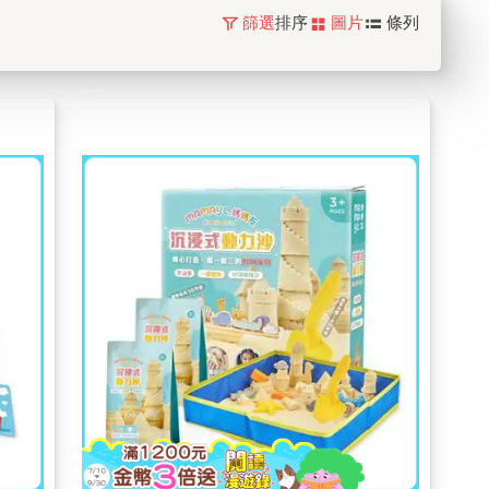
篩選
排序
圖片
條列