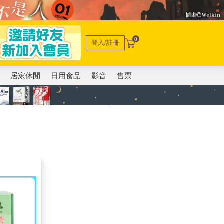
0
登入/註冊
電
居家休閒
日用食品
影音
售票