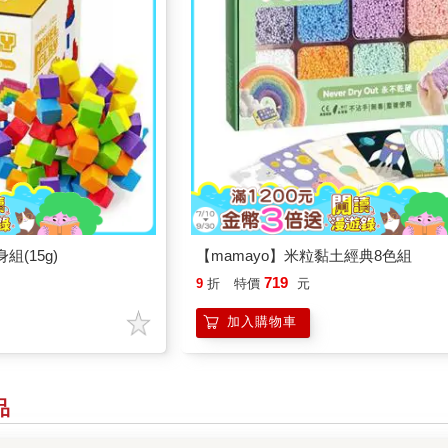
組(15g)
【mamayo】米粒黏土經典8色組
719
9
折
特價
元
加入購物車
品