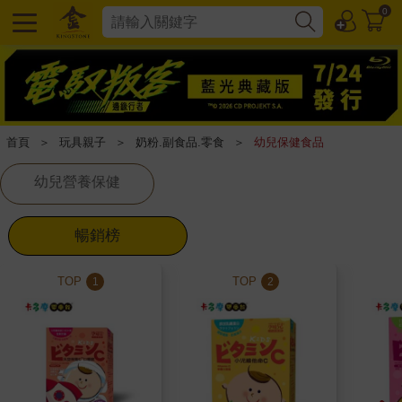
0
首頁
＞
玩具親子
＞
奶粉.副食品.零食
＞
幼兒保健食品
幼兒營養保健
暢銷榜
TOP
TOP
1
2