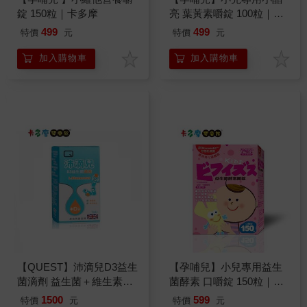
錠 150粒｜卡多摩
亮 葉黃素嚼錠 100粒｜卡
多摩
499
499
特價
元
特價
元
加入購物車
加入購物車
【QUEST】沛滴兒D3益生
【孕哺兒】小兒專用益生
菌滴劑 益生菌＋維生素D
菌酵素 口嚼錠 150粒｜卡
｜卡多摩
多摩
1500
599
特價
元
特價
元