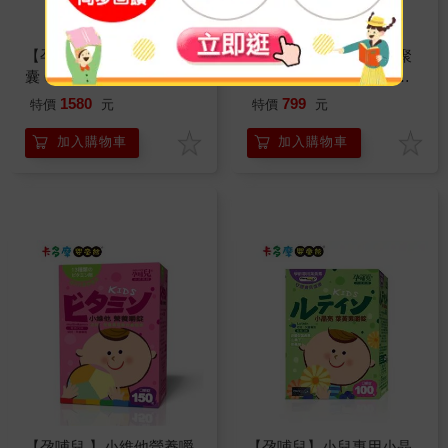
【孕哺兒】 寶貝真珠粉膠
【孕哺兒】小兒專用葡聚
囊 60顆｜卡多摩
多醣體 口嚼錠150粒｜卡
多摩
1580
799
特價
元
特價
元
加入購物車
加入購物車
【孕哺兒 】小維他營養嚼
【孕哺兒】小兒專用小晶