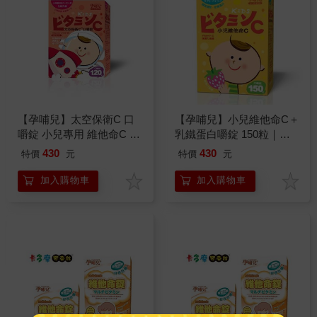
【孕哺兒】太空保衛C 口
【孕哺兒】小兒維他命C＋
嚼錠 小兒專用 維他命C ＋
乳鐵蛋白嚼錠 150粒｜卡
D3 ＋ 鋅 黑醋栗口味｜卡
多摩
430
430
特價
元
特價
元
多摩
加入購物車
加入購物車