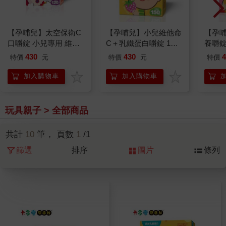
【孕哺兒】太空保衛C
【孕哺兒】小兒維他命
【孕哺
口嚼錠 小兒專用 維他
C＋乳鐵蛋白嚼錠 150
養嚼錠
命C ＋ D3 ＋ 鋅 黑醋
粒｜卡多摩
430
430
4
特價
元
特價
元
特價
栗口味｜卡多摩
加入購物車
加入購物車
玩具親子 > 全部商品
共計
10
筆， 頁數
1
/1
篩選
排序
圖片
條列