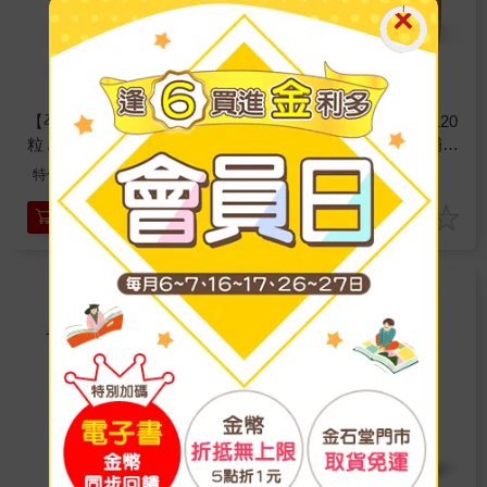
【孕哺兒】新維他命錠120
【孕哺兒】新維他命錠120
粒 / 300粒 （一日營養補
粒 / 300粒 （一日營養補
給）｜卡多摩
給）｜卡多摩
880
1900
特價
元
特價
元
加入購物車
加入購物車