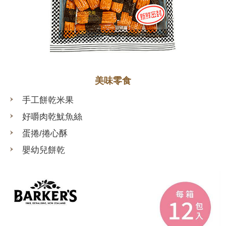
美味零食
手工餅乾米果
好嚼肉乾魷魚絲
蛋捲/捲心酥
嬰幼兒餅乾