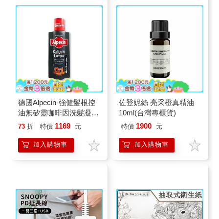
德國Alpecin-強健髮根控
佐登妮絲 亮采橙真精油
油無矽靈咖啡因洗髮凝露
10ml(台灣專櫃貨)
375ml/瓶-C1強健髮根(護
1169
1900
73
折
特價
元
特價
元
髮洗髮精/男士調理頭皮
洗髮液/0矽靈滋潤洗頭髮
加入購物車
加入購物車
水/一般髮質適用)