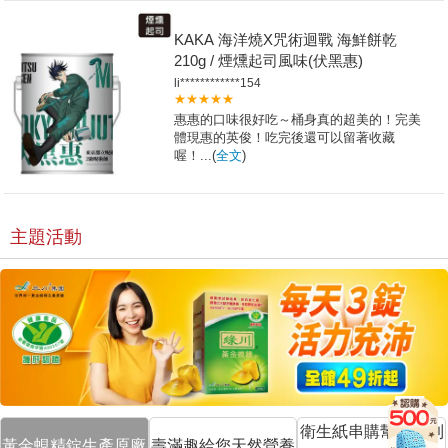
KAKA 海洋燒X咒術迴戰 海鮮餅乾
210g / 煙燻起司風味(伏黑惠)
li************154
★★★★★
惠惠的口味很好吃～桶身真的超美的！完美
體現惠的英俊！吃完後還可以留著收藏
喔！...(
全文
)
主題活動
衛生紙串購幫你送到
黃金蜆精錠生產原廠
壽滿趣給您天然營養