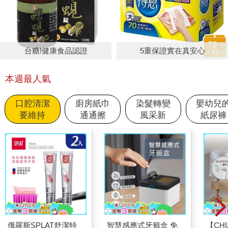
台糖!健康食品認證
5重保證實在真安心
本週最人氣
口腔清潔
廚房紙巾
染髮轉變
嬰幼兒
要維持
通通擦
風采新
紙尿褲
俄羅斯SPLAT舒潔特
智慧感應式牙籤盒 免
【CH