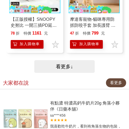
【正版授權】SNOOPY
摩達客寵物-貓咪專用防
史努比 一開三插PD延長
抓防咬手套 加長護臂 耐
線1.2M （附紅屋造型防
磨耐咬 日常擼貓 護理防
1161
799
78
折
特價
元
47
折
特價
元
塵塞）
護
加入購物車
加入購物車
看更多↓
大家都在說
看更多
有點濃 特濃高鈣牛奶片20g 角落小夥
伴《日藥本舖》
sa****456
★★★★★
我喜歡吃牛奶片，看到有角落生物的包裝，