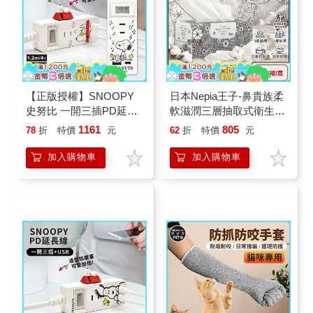
【正版授權】SNOOPY
日本Nepia王子-鼻貴族柔
史努比 一開三插PD延長
軟滋潤三層抽取式衛生紙
線1.2M (附紅屋造型防塵
150抽/盒-著色印花款(藝
1161
805
78
折
特價
元
62
折
特價
元
塞)
術家圖騰可填色面紙盒/
妮飄擤鼻舒適紙手
加入購物車
加入購物車
帕/Hana Celeb無螢光劑
紙巾)