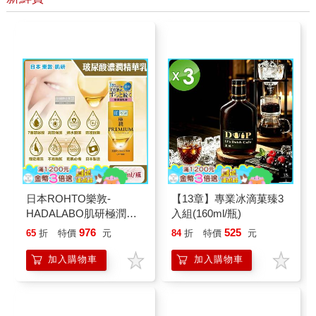
日本ROHTO樂敦-
【13章】專業冰滴菓臻3
HADALABO肌研極潤金
入組(160ml/瓶)
緻7重玻尿酸高效保濕潤
976
525
65
折
特價
元
84
折
特價
元
澤特濃精華乳液140ml/金
瓶(Premium臉部肌膚護
加入購物車
加入購物車
理乳霜,素顏保養乾肌水
凝乳)