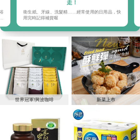
走！
浴
衛生紙、牙線、洗髮精……經常使用的日用品，快
整
用完時記得補貨喔
世界冠軍!興波咖啡
新菜上巿