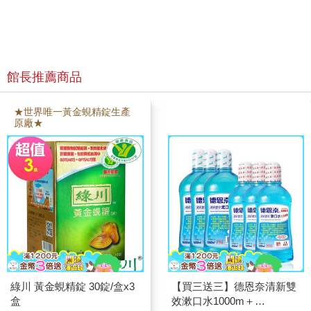
館長推薦商品
★世界唯一黃金蜆精錠生產
原廠★
綠川 黃金蜆精錠 30錠/盒x3
【買三送三】德恩奈清新雙
盒
效漱口水1000m＋