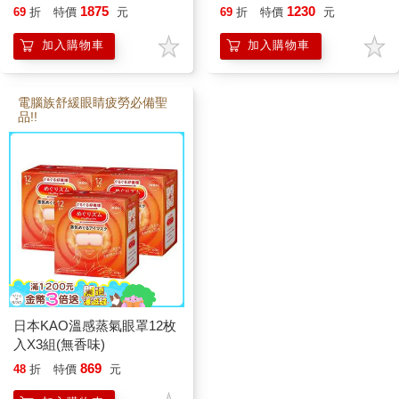
500ml（共6瓶）
1875
1230
69
折
特價
元
69
折
特價
元
加入購物車
加入購物車
電腦族舒緩眼睛疲勞必備聖
品!!
日本KAO溫感蒸氣眼罩12枚
入X3組(無香味)
869
48
折
特價
元