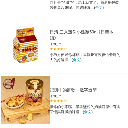
而且是“特濃”的，馬上就買了。我還把包裝
袋收集起來呢。它奶味真...(
全文
)
日清 三入迷你小雞麵60g《日藥本
舖》
la*917*
★★★★☆
小巧方便迷你杯麵，喜歡吃宵夜但怕發胖的
人的好選擇...(
全文
)
記憶中的餅乾－數字造型
la*917*
★★★★☆
懷念的小零嘴。帶著鹽粒的奶油口感中有著
回憶與沉澱的味道...(
全文
)