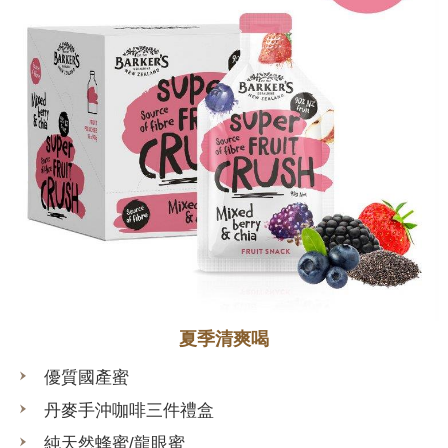
夏季清爽喝
優質國產蜜
丹麥手沖咖啡三件禮盒
純天然蜂蜜/龍眼蜜