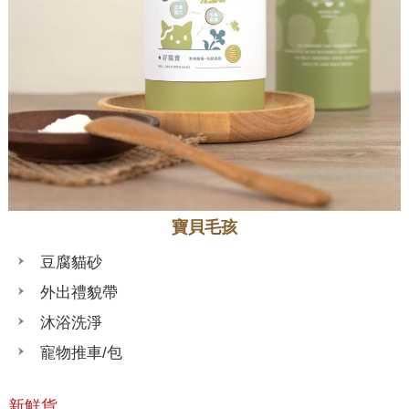
寶貝毛孩
豆腐貓砂
外出禮貌帶
沐浴洗淨
寵物推車/包
新鮮貨