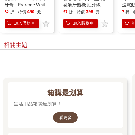
牙膏－Extreme White
碰觸牙籤機 紅外線自
波電動
極致潔白牙膏（台灣公
動感應 輕鬆伸手牙籤
頭組-
490
399
82
折
特價
元
57
折
特價
元
7
折
司貨）－2入
即有
加入購物車
加入購物車
相關主題
箱購最划算
生活用品箱購最划算！
看更多