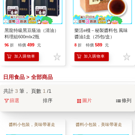
黑龍特級黑豆蔭油（清油）
樂活e棧－秘製醬料包 風味
料理組600mlx2瓶
醬油1盒（25包/盒）
499
589
96
折
特價
元
8
折
特價
元
加入購物車
加入購物車
日用食品 > 全部商品
共計
3
筆， 頁數
1
/1
篩選
排序
圖片
條列
醬料小包裝，美味帶著走
醬料小包裝，美味帶著走