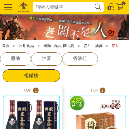
0
首頁
＞
日用食品
＞
米麵│油品│南北貨
＞
醬油｜油膏
＞
醬油
醬油
油膏
醬油組
暢銷榜
TOP
TOP
1
2