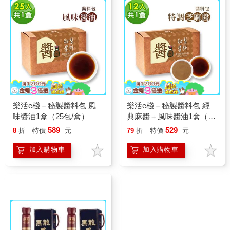
樂活e棧－秘製醬料包 風
樂活e棧－秘製醬料包 經
味醬油1盒（25包/盒）
典麻醬＋風味醬油1盒（12
包/盒）
589
529
8
折
特價
元
79
折
特價
元
加入購物車
加入購物車