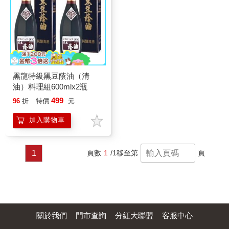
黑龍特級黑豆蔭油（清
油）料理組600mlx2瓶
499
96
折
特價
元
加入購物車
1
頁數
1
/1
移至第
頁
關於我們
門市查詢
分紅大聯盟
客服中心