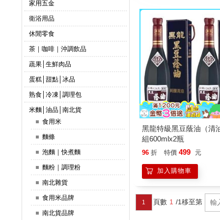
家用五金
衛浴用品
休閒零食
茶｜咖啡｜沖調飲品
蔬果│生鮮肉品
蛋糕│甜點│冰品
熟食│冷凍│調理包
米麵│油品│南北貨
食用米
黑龍特級黑豆蔭油（清
麵條
組600mlx2瓶
499
泡麵｜快煮麵
96
折
特價
元
麵粉｜調理粉
加入購物車
南北雜貨
食用米品牌
頁數
1
/1
移至第
1
南北貨品牌