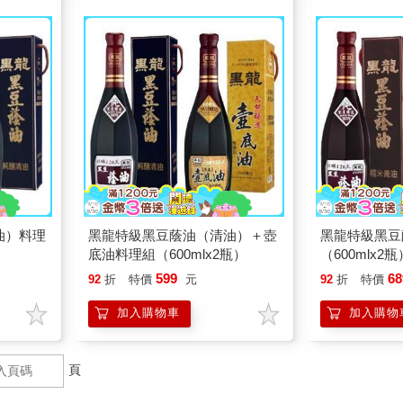
油）料理
黑龍特級黑豆蔭油（清油）＋壺
黑龍特級黑豆
底油料理組（600mlx2瓶）
（600mlx2瓶
599
68
92
折
特價
元
92
折
特價
加入購物車
加入購物
頁