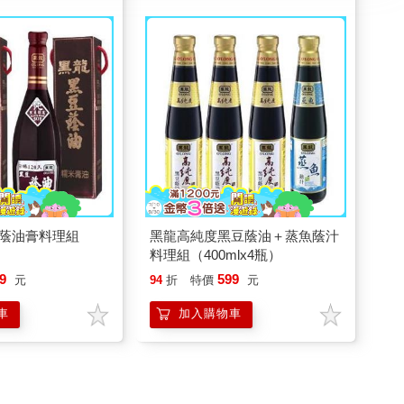
蔭油膏料理組
黑龍高純度黑豆蔭油＋蒸魚蔭汁
）
料理組（400mlx4瓶）
9
599
元
94
折
特價
元
車
加入購物車