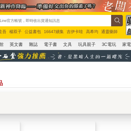
圭吾
楊双子
公益書包
16647續集
吉伊卡哇
高希均
通靈藥師
路邊攤新作
馬斯克
玩具總動員5
超慢跑
館
英文書
雜誌
電子書
文具
玩具親子
3C電玩
家
品