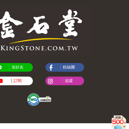
加好友
粉絲團
訂閱
追蹤