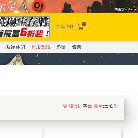
0
登入/註冊
電
居家休閒
日用食品
影音
售票
篩選
排序
圖片
條列