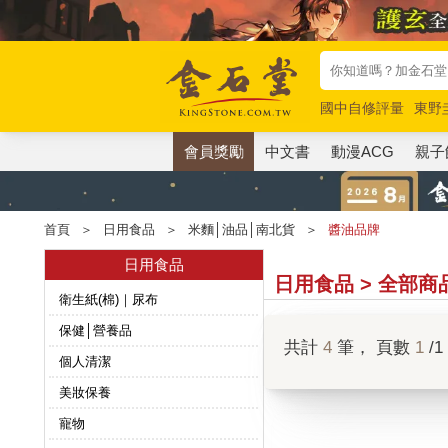
國中自修評量
東野
唯紅花綻放
奧德賽
會員獎勵
中文書
動漫ACG
親子
首頁
＞
日用食品
＞
米麵│油品│南北貨
＞
醬油品牌
日用食品
日用食品 > 全部商
衛生紙(棉)｜尿布
保健│營養品
共計
4
筆， 頁數
1
/1
個人清潔
美妝保養
寵物