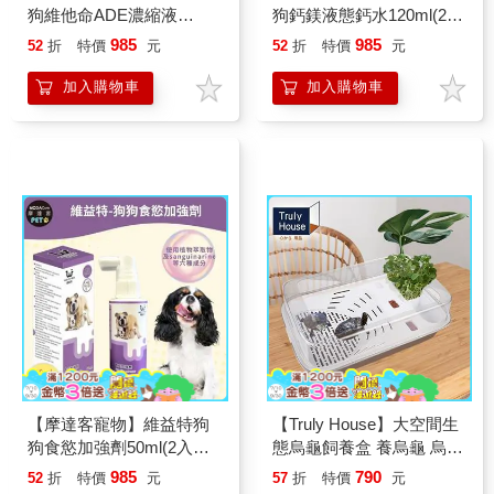
狗維他命ADE濃縮液
狗鈣鎂液態鈣水120ml(2入
50ml(2入組)-犬狗營養保健
組)-犬狗營養保健必備
985
985
52
折
特價
元
52
折
特價
元
必備
加入購物車
加入購物車
【摩達客寵物】維益特狗
【Truly House】大空間生
狗食慾加強劑50ml(2入組)-
態烏龜飼養盒 養烏龜 烏龜
犬狗營養保健必備
缸(兩色任選)
985
790
52
折
特價
元
57
折
特價
元