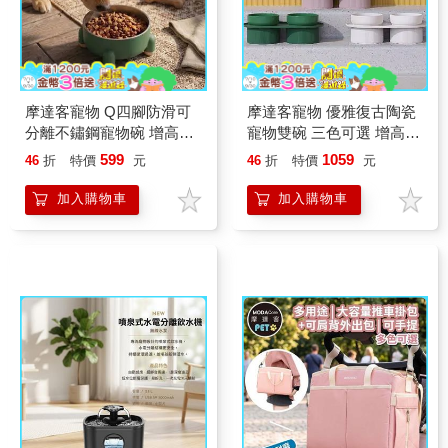
摩達客寵物 Q四腳防滑可
摩達客寵物 優雅復古陶瓷
分離不鏽鋼寵物碗 增高大
寵物雙碗 三色可選 增高護
容量飼料碗 貓狗通用
頸防打翻飼料碗 貓狗通用
599
1059
46
折
特價
元
46
折
特價
元
加入購物車
加入購物車