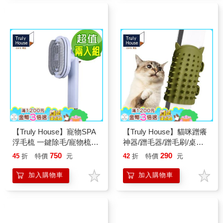
【Truly House】寵物SPA
【Truly House】貓咪蹭癢
浮毛梳 一鍵除毛/寵物梳/
神器/蹭毛器/蹭毛刷/桌腿/
梳毛器/狗狗梳/貓梳(三色
椅腿/貓僕/寵貓(兩色任選)
750
290
45
折
特價
元
42
折
特價
元
任選)(超值兩入組)
加入購物車
加入購物車