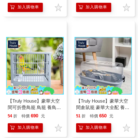
加入購物車
加入購物車
【Truly House】豪華大空
【Truly House】豪華大空
間可折疊鳥籠 鳥籠 養鳥
間倉鼠籠 豪華大全配 養老
(兩色任選)
鼠 鼠籠 鼠屋(三色任選)
690
650
54
折
特價
元
51
折
特價
元
加入購物車
加入購物車