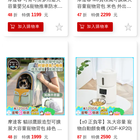
容量嬰兒&寵物推車防水掛
容量寵物背包 米色 外出超
包肩背包 灰色 可手提斜背
透氣網窗雙肩背包 7公斤
1199
2299
48
折
特價
元
47
折
特價
元
外出包多色可選實用
以下犬貓狗特寵適用 秒變
帳篷款
加入購物車
加入購物車
摩達客 貓頭鷹眼造型可擴
【±0 正負零】3L大容量 寵
展大容量寵物背包 綠色 外
物自動餵食機 (XDF-KP20)
出超透氣網窗雙肩背包 6
1999
2590
48
折
特價
元
87
折
特價
元