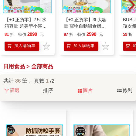
【±0 正負零】2.5L水
【±0 正負零】3L大容
BUB
箱容量 超美型小溪飲
量 寵物自動餵食機
孩次
水機/寵物飲水機
(XDF-KP20)
霧隨身
2090
2590
81
折
特價
元
87
折
特價
元
59
折
(XDF-KP30)
瓶）
加入購物車
加入購物車
日用食品 > 全部商品
共計
86
筆， 頁數
1
/2
篩選
排序
圖片
條列