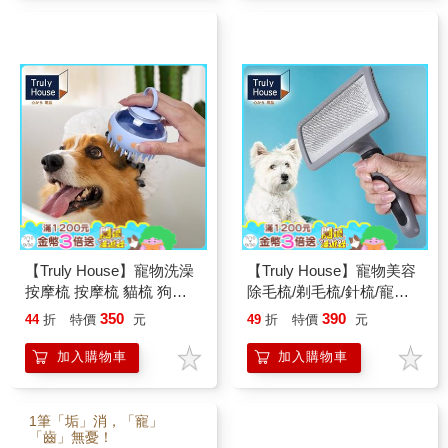
【Truly House】寵物洗澡
【Truly House】寵物美容
按摩梳 按摩梳 貓梳 狗梳
除毛梳/剃毛梳/針梳/寵物
梳毛 梳子 矽膠(兩款任選)
梳/狗梳/貓梳
350
390
44
折
特價
元
49
折
特價
元
加入購物車
加入購物車
1筆「垢」消，「寵」
「齒」無憂！