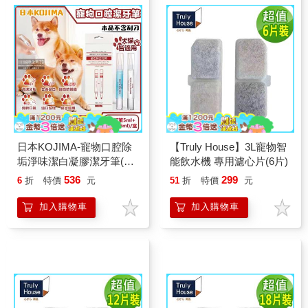
日本KOJIMA-寵物口腔除
【Truly House】3L寵物智
垢淨味潔白凝膠潔牙筆(潔
能飲水機 專用濾心片(6片)
牙筆5ml+SPA筆5ml)/盒(不
536
299
6
折
特價
元
51
折
特價
元
含刮刀/貓犬軟化齒垢清新
口氣酵素牙膏/毛小孩齒縫
加入購物車
加入購物車
清潔/貓狗護齦牙刷)