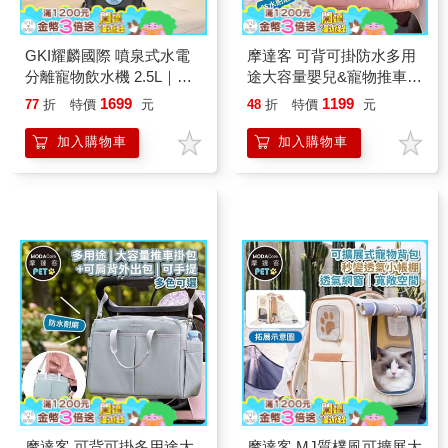
GKI耀麟國際 噴泉式水電
摩達客 可背可掛防水多用
分離寵物飲水機 2.5L｜活
途大容量嬰兒&寵物推車掛
水循環｜7重過濾｜超靜音
包肩背包 粉色 可手提斜背
1699
1199
77
折
特價
元
48
折
特價
元
外出包多色可選實用
加入購物車
加入購物車
摩達客 可背可掛多用途大
摩達客 MJ質樸風可擴展大