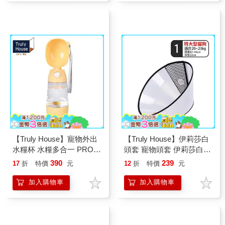
【Truly House】寵物外出
【Truly House】伊莉莎白
水糧杯 水糧多合一 PRO
頭套 寵物頭套 伊莉莎白圈
旋轉收納/飲水瓶/餵水器/
貓頭套 狗頭套 防舔圈 頭
390
239
17
折
特價
元
12
折
特價
元
遛狗/隨行杯
圈 防咬套(六款任選)
加入購物車
加入購物車