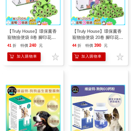
【Truly House】環保薰香
【Truly House】環保薰香
寵物撿便袋 8卷 腳印花紋
寵物撿便袋 20卷 腳印花紋
可降解手提垃圾袋 撿屎袋
可降解手提垃圾袋 撿屎袋
240
390
41
折
特價
元
44
折
特價
元
神器
神器
加入購物車
加入購物車