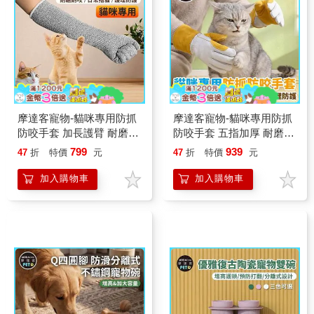
摩達客寵物-貓咪專用防抓
摩達客寵物-貓咪專用防抓
防咬手套 加長護臂 耐磨耐
防咬手套 五指加厚 耐磨耐
咬 日常擼貓 護理防護
咬 日常擼貓 護理防護
799
939
47
折
特價
元
47
折
特價
元
加入購物車
加入購物車