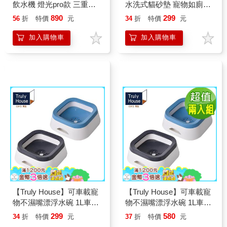
飲水機 燈光pro款 三重過
水洗式貓砂墊 寵物如廁防
濾/貓狗飲水機 自動循環過
漏砂墊 寵物餐墊
890
299
56
折
特價
元
34
折
特價
元
濾活水機/餵水器/飲水器/
喝水器(兩色任選)
加入購物車
加入購物車
【Truly House】可車載寵
【Truly House】可車載寵
物不濕嘴漂浮水碗 1L車載
物不濕嘴漂浮水碗 1L車載
碗 懸浮飲水器 防打翻 貓
碗 懸浮飲水器 防打翻 貓
299
580
34
折
特價
元
37
折
特價
元
咪飲水機 防濺水 貓狗飲水
咪飲水機 防濺水 貓狗飲水