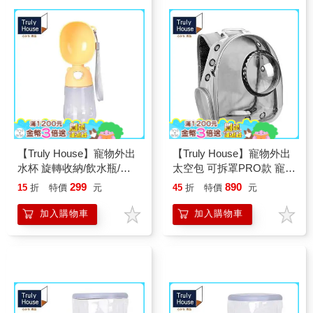
【Truly House】寵物外出
【Truly House】寵物外出
水杯 旋轉收納/飲水瓶/餵
太空包 可拆罩PRO款 寵物
水器/遛狗/隨行杯
外出包 太空艙寵物背包 貓
299
890
15
折
特價
元
45
折
特價
元
咪背包 寵物太空背包 寵物
包 貓籠 後背包
加入購物車
加入購物車