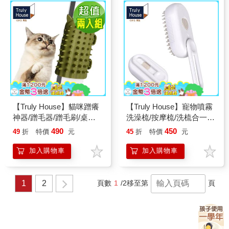
【Truly House】貓咪蹭癢
【Truly House】寵物噴霧
神器/蹭毛器/蹭毛刷/桌腿/
洗澡梳/按摩梳/洗梳合一/
椅腿/貓僕/寵貓(兩色任選)
電動噴霧/噴霧毛刷(兩色任
490
450
49
折
特價
元
45
折
特價
元
(超值兩入組)
選)
加入購物車
加入購物車
1
2
頁數
1
/2
移至第
頁