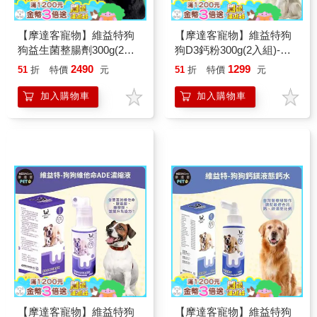
【摩達客寵物】維益特狗
【摩達客寵物】維益特狗
狗益生菌整腸劑300g(2入
狗D3鈣粉300g(2入組)-犬
組)-犬狗營養保健必備
狗營養保健必備
2490
1299
51
折
特價
元
51
折
特價
元
加入購物車
加入購物車
【摩達客寵物】維益特狗
【摩達客寵物】維益特狗