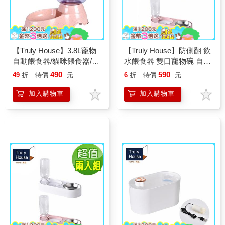
【Truly House】3.8L寵物
【Truly House】防側翻 飲
自動餵食器/貓咪餵食器/餵
水餵食器 雙口寵物碗 自動
食器/狗餵食器(三色任選)
續水 防打翻 貓咪飲水機
490
590
49
折
特價
元
6
折
特價
元
防濺水 貓狗 飼料碗(兩色
任選)
加入購物車
加入購物車