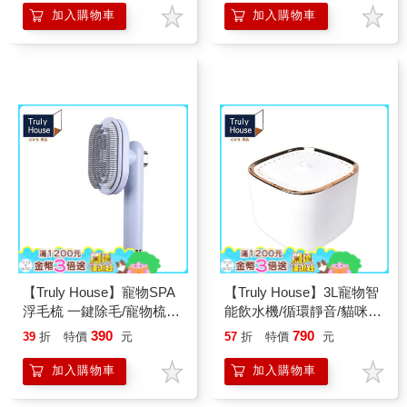
碗(兩色任選)
碗(兩色任選)(超值兩入組)
加入購物車
加入購物車
【Truly House】寵物SPA
【Truly House】3L寵物智
浮毛梳 一鍵除毛/寵物梳/
能飲水機/循環靜音/貓咪飲
梳毛器/狗狗梳/貓梳(三色
水機/活水機/飲水機(兩色
390
790
39
折
特價
元
57
折
特價
元
任選)
任選)
加入購物車
加入購物車