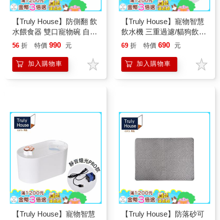
【Truly House】防側翻 飲
【Truly House】寵物智慧
水餵食器 雙口寵物碗 自動
飲水機 三重過濾/貓狗飲水
續水 防打翻 貓咪飲水機
機 自動循環過濾活水機/餵
990
690
56
折
特價
元
69
折
特價
元
防濺水 貓狗 飼料碗(兩色
水器/飲水器/喝水器
任選)(超值兩入組)
加入購物車
加入購物車
【Truly House】寵物智慧
【Truly House】防落砂可