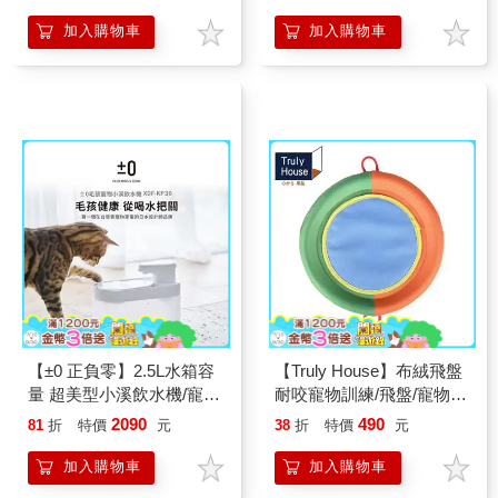
公斤以下犬貓狗特寵適用
秒變帳篷款
加入購物車
加入購物車
【±0 正負零】2.5L水箱容
【Truly House】布絨飛盤
量 超美型小溪飲水機/寵物
耐咬寵物訓練/飛盤/寵物玩
飲水機 (XDF-KP30)
具/狗狗玩具(三款任選)
2090
490
81
折
特價
元
38
折
特價
元
加入購物車
加入購物車