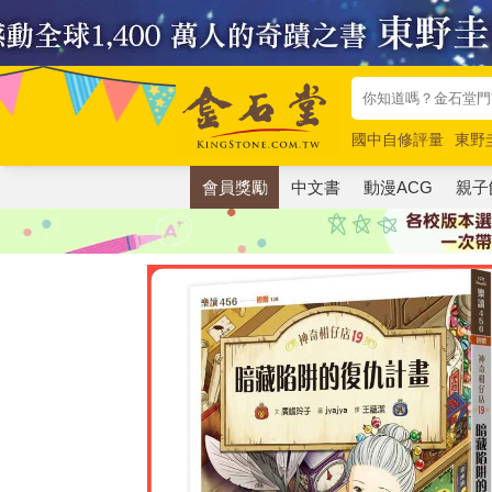
國中自修評量
東野
唯紅花綻放
奧德賽
會員獎勵
中文書
動漫ACG
親子