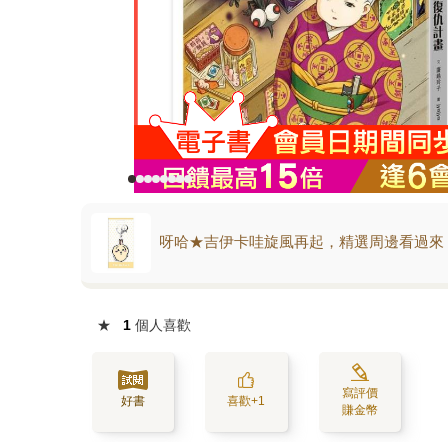
呀哈★吉伊卡哇旋風再起，精選周邊看過來
★
1
個人喜歡
寫評價
好書
喜歡+1
賺金幣