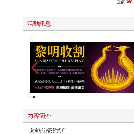
定價
360
活動訊息
高功能倖存者：如果不「有用」，我還值得被愛嗎
內容簡介
兒童版解憂雜貨店