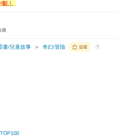
中斷！
上限
梁書/兒童故事
＞
奇幻/冒險
追蹤
?
OP100