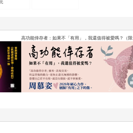
元
？（限量作者親簽版）
PUGO噗果聰明書包開學季預購