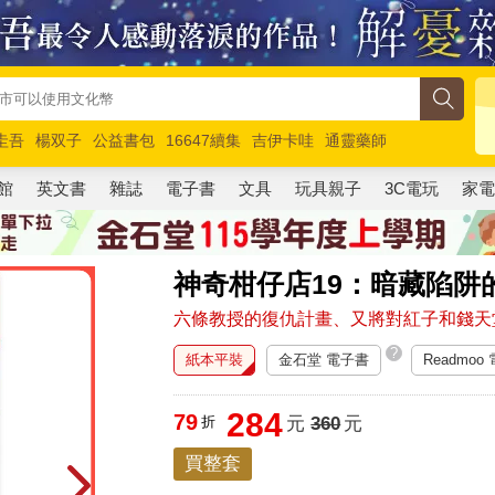
圭吾
楊双子
公益書包
16647續集
吉伊卡哇
通靈藥師
路邊攤新作
馬斯克
玩具總動員5
超慢跑
館
英文書
雜誌
電子書
文具
玩具親子
3C電玩
家
神奇柑仔店19：暗藏陷阱
六條教授的復仇計畫、又將對紅子和錢天
?
紙本平裝
金石堂 電子書
Readmoo
284
79
折
元
360
元
買整套