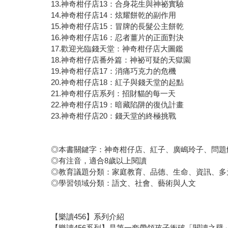
13.神奇柑仔店13：合身花生與神祕實驗
14.神奇柑仔店14：炫耀餅乾的副作用
15.神奇柑仔店15：冒牌的長髮公主餅乾
16.神奇柑仔店16：忍者薑片的正面對決
17.歡迎光臨錢天堂：神奇柑仔店大圖鑑
18.神奇柑仔店番外篇：神祕可疑的天獄園
19.神奇柑仔店17：消痛巧克力的危機
20.神奇柑仔店18：紅子與錢天堂的起點
21.神奇柑仔店系列：招財貓的每一天
22.神奇柑仔店19：暗藏陷阱的復仇計畫
23.神奇柑仔店20：錢天堂的終極挑戰
◎本書關鍵字：神奇柑仔店、紅子、廣嶋玲子、問題
◎有注音，適合8歲以上閱讀
◎教育議題分類：家庭教育、品德、生命、資訊、多
◎學習領域分類：語文、社會、藝術與人文
【樂讀456】系列介紹
【樂讀456系列】是第一套帶領孩子衝破「閱讀之