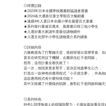
◎得獎記錄
★2023年日本全國學校圖書館協議會選書
★2024各大通路兒童文學類百大暢銷書
★連續4年入選日本全國小學生最愛百大童書
★系列發行量逾百萬本、風靡臺日韓三地小學生
★入選好書大家讀年度最佳讀物續作
★入選文化部中小學生讀物選介系列續集
◎詳細內容
六條教授為了打擊錢天堂，曾經研發出冒牌零食、在
甚至在研究所設下機關，企圖抓住紅子老闆娘，
然而，這些計畫全都失敗了！
這一次，他找來更多幫手，並決定傾盡畢生心力，
打造出一款神奇的應用程式「小天使次夢」，作為他
這款應用程式有什麼特殊功能？
其中又暗藏了什麼樣的陷阱，會對紅子老闆娘和錢天
◎系列特色
特色1.同理每個人的煩惱與壓力：七個短篇故事呈