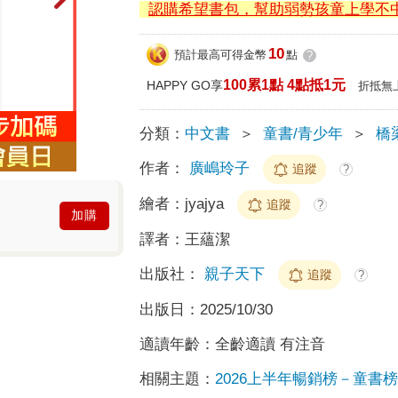
認購希望書包，幫助弱勢孩童上學不
10
預計最高可得金幣
點
?
100累1點 4點抵1元
HAPPY GO享
折抵無
分類：
中文書
＞
童書/青少年
＞
橋
作者：
廣嶋玲子
追蹤
?
繪者：
jyajya
追蹤
?
加購
譯者：
王蘊潔
出版社：
親子天下
追蹤
?
出版日：
2025/10/30
適讀年齡：
全齡適讀 有注音
相關主題：
2026上半年暢銷榜－童書榜T