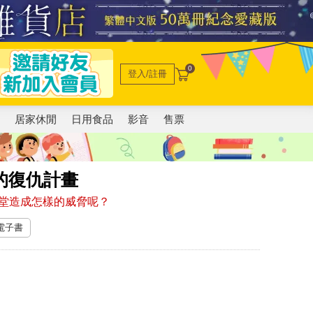
0
登入/註冊
電
居家休閒
日用食品
影音
售票
的復仇計畫
堂造成怎樣的威脅呢？
 電子書