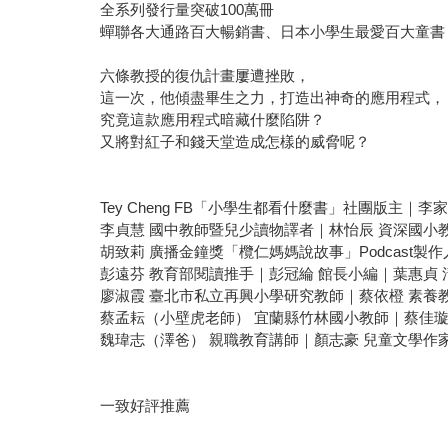
全系列發行量突破100萬冊
蟬聯各大通路百大暢銷書、日本小學生最愛百大童書
六條教授的復仇計畫屢遭挫敗，
這一次，他傾盡畢生之力，打造出神奇的應用程式，
究竟這款應用程式暗藏什麼陷阱？
又將對紅子和錢天堂造成怎樣的威脅呢？
Tey Cheng FB「小學生都看什麼書」社團版主｜
李貞慧 國中教師暨兒少讀物譯者｜林怡辰 資深國小
胡致莉 廣播金鐘獎「欖仁媽媽說故事」Podcast製
彭遠芬 教育部閱讀推手｜彭冠綸 館長小編｜葉惠貞
廖淑霞 臺北市私立再興小學研究教師｜蔡依橙 素養
蔡孟耘（小壁虎老師） 宜蘭縣竹林國小教師｜蔡佳璇
魏瑋志（澤爸） 親職教育講師｜顏志豪 兒童文學作
一致好評推薦