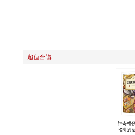
超值合購
神奇柑仔
陷阱的