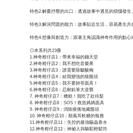
特色2.解憂抒壓的出口：透過故事中遇見的煩惱發
特色3.解決問題的能力：故事貼近生活，容易產生
特色4.想像與創造力：跟著主角認識神奇作用的點
◎本系列共23冊
1.神奇柑仔店1：帶來幸福的錢天堂
2.神奇柑仔店2：我不想吃音樂果
3.神奇柑仔店3：誰需要除皺酸梅
4.神奇柑仔店4：給我變強的狼饅頭
5.神奇柑仔店5：我不要帥哥面具！
6.神奇柑仔店6：忍耐鉛筆大逆襲
7. 神奇柑仔店7：糟糕！我吃了款待梨
8. 神奇柑仔店8：SOS！救急媽媽面具
9. 神奇柑仔店9：消除痠痛地藏饅頭
10. 神奇柑仔店10：順風耳軟糖的報應
11.神奇柑仔店11：失控的最強驅蟲香水
12.神奇柑仔店12：神祕人與駱駝輕鬆符