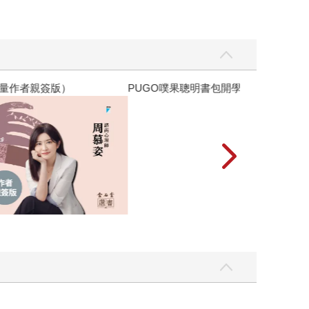
優惠
遠流童書展75折