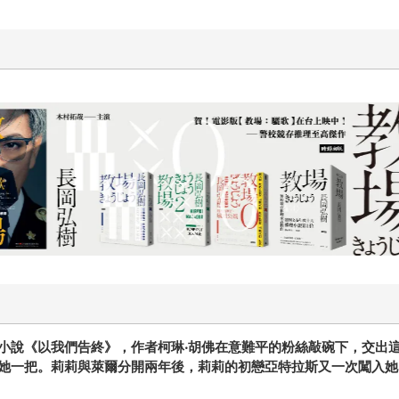
十字殺手【艾迪．弗林系列 前傳
小說《以我們告終》，作者柯琳‧胡佛在意難平的粉絲敲碗下，交出
她一把。莉莉與萊爾分開兩年後，莉莉的初戀亞特拉斯又一次闖入她