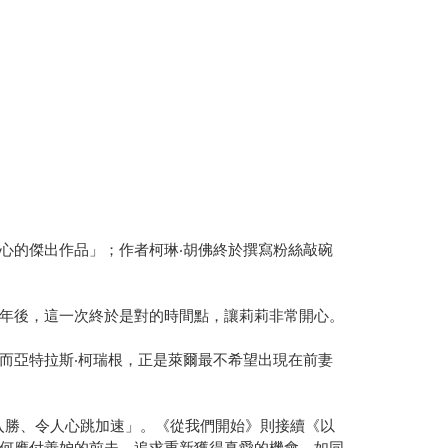
心的傑出作品」；作者柯琳‧胡佛終於撰寫粉絲敲碗
年後，這一次終於是對的時間點，讓莉莉非常開心。
而亞特拉斯‧柯瑞根，正是萊爾最不希望出現在前妻
終》「引人入勝、令人心跳加速」。《從我們開始》則接續《以
何應付善妒的前夫，追求重新獲得真愛的機會。如同