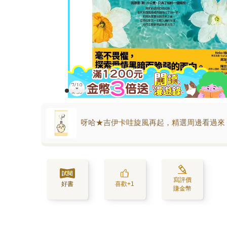
呀哈★吉伊卡哇旋風再起，精選周邊看過來
寫評價
好書
喜歡+1
賺金幣