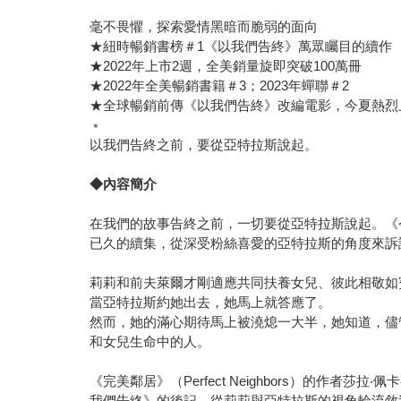
毫不畏懼，探索愛情黑暗而脆弱的面向
★紐時暢銷書榜＃1《以我們告終》萬眾矚目的續作
★2022年上市2週，全美銷量旋即突破100萬冊
★2022年全美暢銷書籍＃3；2023年蟬聯＃2
★全球暢銷前傳《以我們告終》改編電影，今夏熱烈
﹡
以我們告終之前，要從亞特拉斯說起。
◆內容簡介
在我們的故事告終之前，一切要從亞特拉斯說起。《
已久的續集，從深受粉絲喜愛的亞特拉斯的角度來訴
莉莉和前夫萊爾才剛適應共同扶養女兒、彼此相敬如
當亞特拉斯約她出去，她馬上就答應了。
然而，她的滿心期待馬上被澆熄一大半，她知道，儘
和女兒生命中的人。
《完美鄰居》（Perfect Neighbors）的作者
我們告終》的後記，從莉莉與亞特拉斯的視角輪流敘