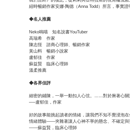
紐時暢銷作家安娜‧陶德（Anna Todd）所言，事
◆名人推薦
Neko嗚喵 知名說書YouTuber
高瑞希 作家
陳志恆 諮商心理師、暢銷作家
黃山料 暢銷小說家
盧郁佳 作家
蘇益賢 臨床心理師
溫柔推薦
◆各界佳評
細密的鋪陳，一舉一動扣人心弦。……對於揪著心關
──盧郁佳，作家
好的故事能挑起讀者的情緒，讓我們不知不覺浸泡在
情緒體驗——夾雜著讓人心神不寧的懸念、不確定與
——蘇益賢，臨床心理師