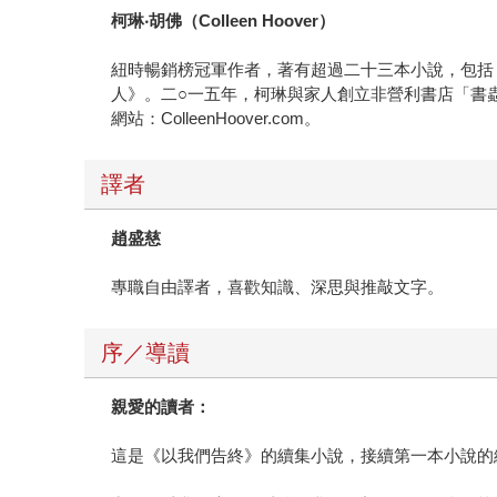
柯琳‧胡佛（Colleen Hoover）
紐時暢銷榜冠軍作者，著有超過二十三本小說，包括《從我
人》。二○一五年，柯琳與家人創立非營利書店「書蟲箱
網站：ColleenHoover.com。
譯者
趙盛慈
專職自由譯者，喜歡知識、深思與推敲文字。
序／導讀
親愛的讀者：
這是《以我們告終》的續集小說，接續第一本小說的