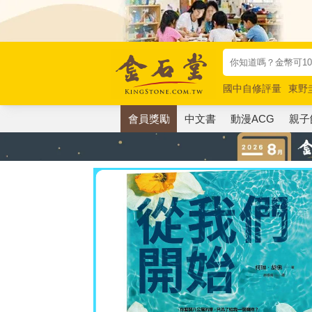
國中自修評量
東野
唯紅花綻放
奧德賽
會員獎勵
中文書
動漫ACG
親子