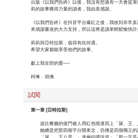
出版《以我們告終》以後，我沒有想過有一天會提筆
莉的故事獲得力量的讀者，我由衷感謝。
《以我們告終》在抖音平台爆紅之後，我收到非常多
來感謝書迷的大力支持，所以這將是讀來輕鬆愉快許
莉莉與亞特拉斯，值得有此待遇。
希望大家都能享受他們的故事。
獻上我全部的愛──
柯琳．胡佛
試閱
第一章 [亞特拉斯]
波比餐廳的後門被人用紅色噴漆寫上「屎、王、八
她總是把那四個字分開來念，彷彿是四個獨立的詞
「屎……王八蛋。」達倫咕噥說道：「那一定是小