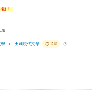
中斷！
上限
文學
＞
美國現代文學
追蹤
?