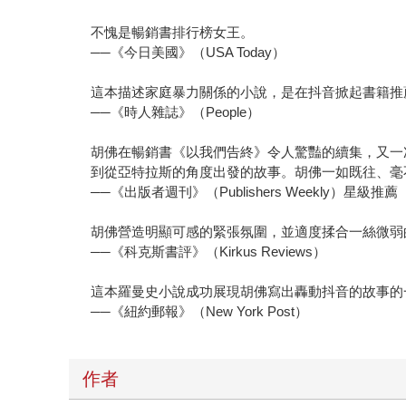
不愧是暢銷書排行榜女王。
──《今日美國》（USA Today）
這本描述家庭暴力關係的小說，是在抖音掀起書籍推
──《時人雜誌》（People）
胡佛在暢銷書《以我們告終》令人驚豔的續集，又一
到從亞特拉斯的角度出發的故事。胡佛一如既往、毫
──《出版者週刊》（Publishers Weekly）星級推薦
胡佛營造明顯可感的緊張氛圍，並適度揉合一絲微弱
──《科克斯書評》（Kirkus Reviews）
這本羅曼史小說成功展現胡佛寫出轟動抖音的故事的
──《紐約郵報》（New York Post）
作者