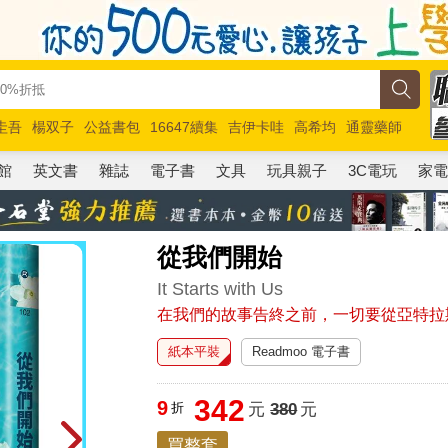
圭吾
楊双子
公益書包
16647續集
吉伊卡哇
高希均
通靈藥師
路邊攤新作
馬斯克
玩具總動員5
超慢跑
館
英文書
雜誌
電子書
文具
玩具親子
3C電玩
家
從我們開始
It Starts with Us
在我們的故事告終之前，一切要從亞特拉
紙本平裝
Readmoo 電子書
342
9
折
元
380
元
買整套