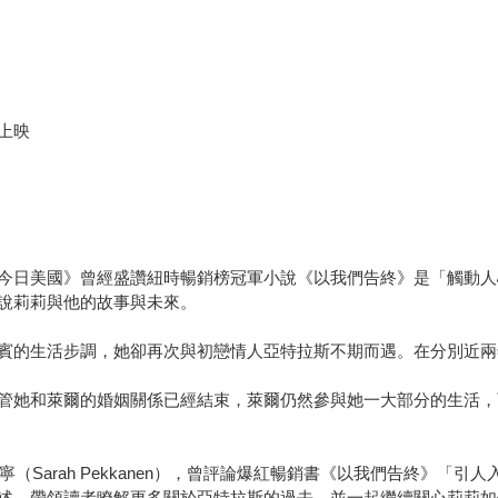
上映
今日美國》曾經盛讚紐時暢銷榜冠軍小說《以我們告終》是「觸動人
說莉莉與他的故事與未來。
賓的生活步調，她卻再次與初戀情人亞特拉斯不期而遇。在分別近兩
管她和萊爾的婚姻關係已經結束，萊爾仍然參與她一大部分的生活，
莎拉‧佩卡寧（Sarah Pekkanen），曾評論爆紅暢銷書《以我們告
述，帶領讀者瞭解更多關於亞特拉斯的過去，並一起繼續關心莉莉如