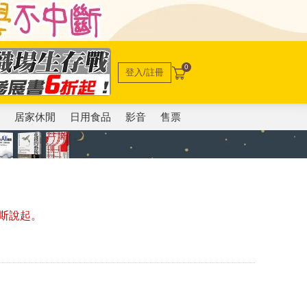
0
登入/註冊
電
居家休閒
日用食品
影音
售票
斯說起。