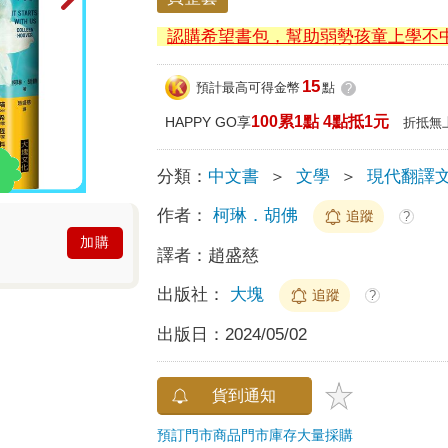
認購希望書包，幫助弱勢孩童上學不
15
預計最高可得金幣
點
?
100累1點 4點抵1元
HAPPY GO享
折抵無
分類：
中文書
＞
文學
＞
現代翻譯
作者：
柯琳．胡佛
追蹤
?
加購
譯者：
趙盛慈
出版社：
大塊
追蹤
?
出版日：
2024/05/02
貨到通知
預訂門市商品
門市庫存
大量採購