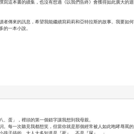
撰寫這本書的續集，也沒有想過《以我們告終》會獲得如此廣大的迴
讀者傳來的訊息，希望我能繼續寫莉莉和亞特拉斯的故事。我要如何
多的一本小說。
、蛋」，裡頭的第一個錯字讓我想到我母親。
。每一次聽見我都想笑，但當你就是那個經常被人如此咆哮辱罵的
孩子搞的，大人大多知道是『死』，不是『屎』。」