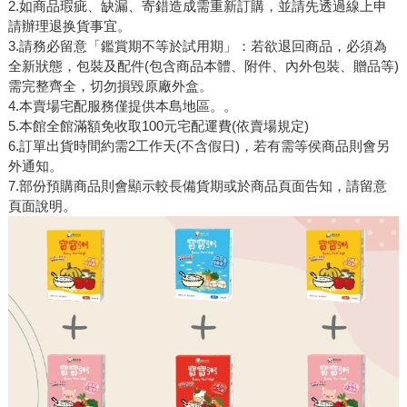
2.如商品瑕疵、缺漏、寄錯造成需重新訂購，並請先透過線上申
請辦理退换貨事宜。
3.請務必留意「鑑賞期不等於試用期」：若欲退回商品，必須為
全新狀態，包裝及配件(包含商品本體、附件、內外包裝、贈品等)
需完整齊全，切勿損毀原廠外盒。
4.本賣場宅配服務僅提供本島地區。。
5.本館全館滿額免收取100元宅配運費(依賣場規定)
6.訂單出貨時間約需2工作天(不含假日)，若有需等侯商品則會另
外通知。
7.部份預購商品則會顯示較長備貨期或於商品頁面告知，請留意
頁面說明。