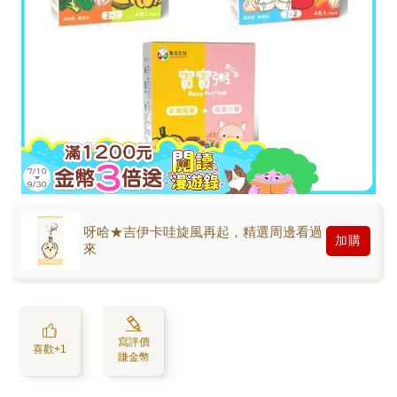
呀哈★吉伊卡哇旋風再起，精選周邊看過
加購
來
寫評價
喜歡+1
賺金幣