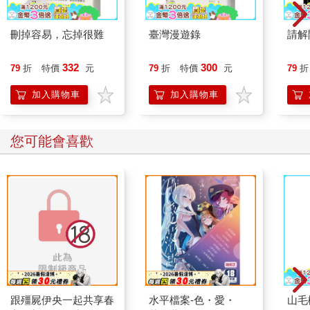
刪掉容易，忘掉很難
臺灣漫遊錄
請解
332
300
79
折
特價
元
79
折
特價
元
79
折
加入購物車
加入購物車
您可能會喜歡
跟殭屍伊央一起共享春
水平檔案-色・愛・
山毛