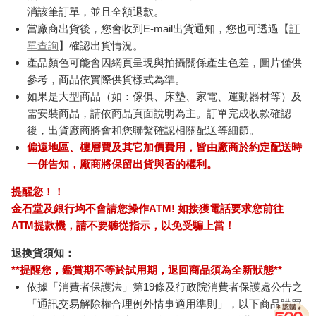
消該筆訂單，並且全額退款。
當廠商出貨後，您會收到E-mail出貨通知，您也可透過【
訂
單查詢
】確認出貨情況。
產品顏色可能會因網頁呈現與拍攝關係產生色差，圖片僅供
參考，商品依實際供貨樣式為準。
如果是大型商品（如：傢俱、床墊、家電、運動器材等）及
需安裝商品，請依商品頁面說明為主。訂單完成收款確認
後，出貨廠商將會和您聯繫確認相關配送等細節。
偏遠地區、樓層費及其它加價費用，皆由廠商於約定配送時
一併告知，廠商將保留出貨與否的權利。
提醒您！！
金石堂及銀行均不會請您操作ATM! 如接獲電話要求您前往
ATM提款機，請不要聽從指示，以免受騙上當！
退換貨須知：
**提醒您，鑑賞期不等於試用期，退回商品須為全新狀態**
依據「消費者保護法」第19條及行政院消費者保護處公告之
「通訊交易解除權合理例外情事適用準則」，以下商品購買