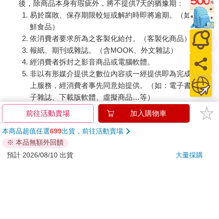
後，除商品本身有瑕疵外，將不提供7天的猶豫期：
易於腐敗、保存期限較短或解約時即將逾期。（如：生
鮮食品）
依消費者要求所為之客製化給付。（客製化商品）
報紙、期刊或雜誌。（含MOOK、外文雜誌）
經消費者拆封之影音商品或電腦軟體。
非以有形媒介提供之數位內容或一經提供即為完成之線
上服務，經消費者事先同意始提供。（如：電子書、電
子雜誌、下載版軟體、虛擬商品…等）
已拆封之個人衛生用品。（如：內衣褲、刮鬍刀、除毛
前往活動賣場
加入購物車
刀…等）
本商品超值任選
699
出貨，前往活動賣場
若非上列種類商品，均享有到貨7天的猶豫期（含例假
※ 本品無額外回饋
日）。
預計 2026/08/10 出貨
大量採購
辦理退換貨時，商品（組合商品恕無法接受單獨退貨）必須
是您收到商品時的原始狀態（包含商品本體、配件、贈品、
保證書、所有附隨資料文件及原廠內外包裝…等），請勿直
接使用原廠包裝寄送，或於原廠包裝上黏貼紙張或書寫文
字。
退回商品若無法回復原狀，將請您負擔回復原狀所需費用，