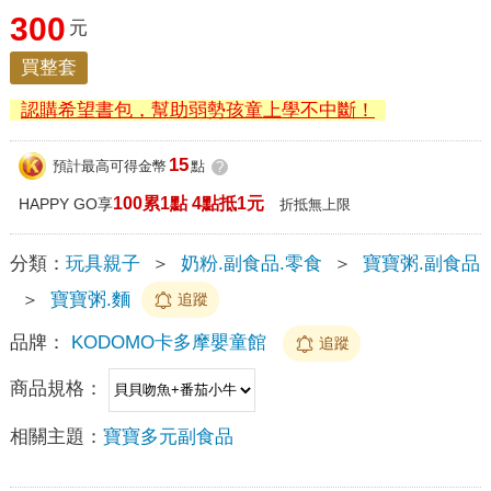
300
元
買整套
認購希望書包，幫助弱勢孩童上學不中斷！
15
預計最高可得金幣
點
?
100累1點 4點抵1元
HAPPY GO享
折抵無上限
分類：
玩具親子
＞
奶粉.副食品.零食
＞
寶寶粥.副食品
＞
寶寶粥.麵
追蹤
品牌：
KODOMO卡多摩嬰童館
追蹤
商品規格：
相關主題：
寶寶多元副食品