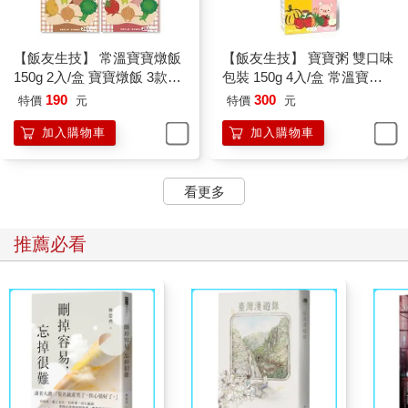
【飯友生技】 常溫寶寶燉飯
【飯友生技】 寶寶粥 雙口味
150g 2入/盒 寶寶燉飯 3款口
包裝 150g 4入/盒 常溫寶寶
味任選｜卡多摩
粥 即食粥 副食品｜卡多摩
190
300
特價
元
特價
元
加入購物車
加入購物車
看更多
推薦必看