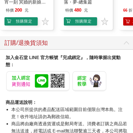
宵一刻 冥婚的新娘番
落・夢-總集篇
外篇
200
480
特價
元
特價
元
66
折
預購限定
預購限定
訂購/退換貨須知
加入金石堂 LINE 官方帳號『完成綁定』，隨時掌握出貨動
態：
商品運送說明：
本公司所提供的產品配送區域範圍目前僅限台灣本島。注
意！收件地址請勿為郵政信箱。
商品將由廠商透過貨運或是郵局寄送。消費者訂購之商品若
無法送達，經電話或 E-mail無法聯繫逾三天者，本公司將取