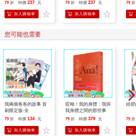
開大腦的行動開關，懶
行動」打開大腦的行動
恭談
237
237
79
折
特價
元
79
折
特價
元
79
折
人也能變身「行動派」
開關，懶人也能變身
想
的37個科學方法
「行動派」的37個科
加入購物車
加入購物車
學方法
您可能也需要
我兩個爸爸的故事 首
哎呦！我的身體：我與
紺碧
刷限定版-全
我身體之間的那些事
134
379
79
折
特價
元
79
折
特價
元
79
折
加入購物車
加入購物車