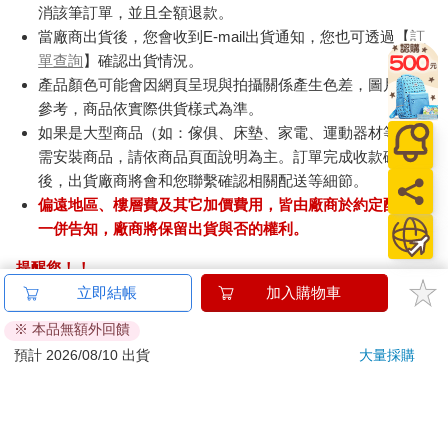
消該筆訂單，並且全額退款。
當廠商出貨後，您會收到E-mail出貨通知，您也可透過【
訂
單查詢
】確認出貨情況。
產品顏色可能會因網頁呈現與拍攝關係產生色差，圖片僅供
參考，商品依實際供貨樣式為準。
如果是大型商品（如：傢俱、床墊、家電、運動器材等）及
需安裝商品，請依商品頁面說明為主。訂單完成收款確認
後，出貨廠商將會和您聯繫確認相關配送等細節。
偏遠地區、樓層費及其它加價費用，皆由廠商於約定配送時
一併告知，廠商將保留出貨與否的權利。
提醒您！！
金石堂及銀行均不會請您操作ATM! 如接獲電話要求您前往
立即結帳
加入購物車
ATM提款機，請不要聽從指示，以免受騙上當！
※ 本品無額外回饋
退換貨須知：
預計 2026/08/10 出貨
大量採購
**提醒您，鑑賞期不等於試用期，退回商品須為全新狀態**
依據「消費者保護法」第19條及行政院消費者保護處公告之
「通訊交易解除權合理例外情事適用準則」，以下商品購買