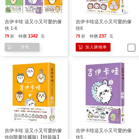
吉伊卡哇 這又小又可愛的傢
吉伊卡哇這又小又可愛的傢
伙 1-6
伙6
1342
237
79
折
特價
元
79
折
特價
元
停售
加入購物車
吉伊卡哇 這又小又可愛的傢
吉伊卡哇這又小又可愛的傢
伙6(限量珍藏版)【特裝版】
伙5