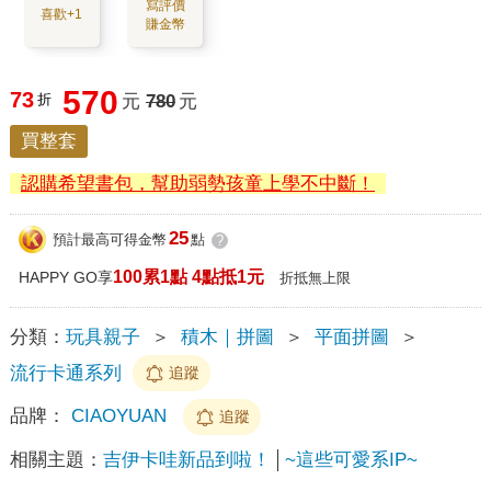
寫評價
喜歡+1
賺金幣
570
73
折
元
780
元
買整套
認購希望書包，幫助弱勢孩童上學不中斷！
25
預計最高可得金幣
點
?
100累1點 4點抵1元
HAPPY GO享
折抵無上限
分類：
玩具親子
＞
積木｜拼圖
＞
平面拼圖
＞
流行卡通系列
追蹤
品牌：
CIAOYUAN
追蹤
相關主題：
吉伊卡哇新品到啦！
~這些可愛系IP~