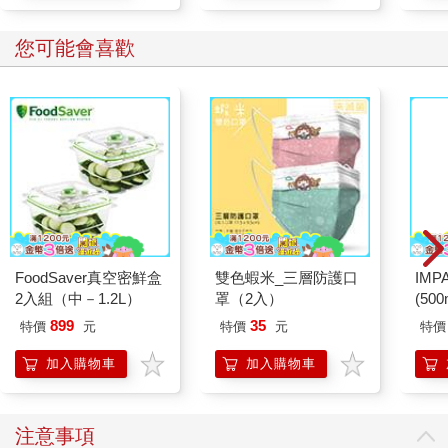
您可能會喜歡
FoodSaver真空密鮮盒
雙色蝦米_三層防護口
IM
2入組（中－1.2L）
罩（2入）
(50
IMC
899
35
特價
元
特價
元
特價
加入購物車
加入購物車
注意事項