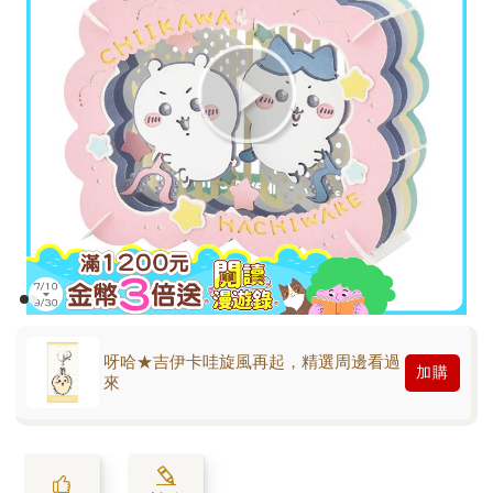
呀哈★吉伊卡哇旋風再起，精選周邊看過
加購
來