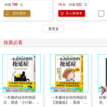
799
221
特價
元
79
折
特價
元
貨到通知
加入購物車
看更多
推薦必看
一本書終結你的拖延
一本書終結你的拖延症
杖藜
症：透過「小行動」打
【漫畫版】：透過「小
意、