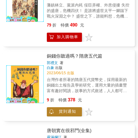
慈。」 & 高力士年長玄宗一歲，從青年時代起
藩鎮林立、黨派內耗 佞臣弄權、外患侵擾 失控
就追隨玄宗左右，說話、辦事完全以玄宗的利
的盛唐，危機四伏！ 是誰將盛世太平一腳踹下
益、意志為準則，忠貞不貳。他不居功自傲，
戰火深淵之中？ 盛世之下，誰能料想，危機竟
態度謙和，處事謹慎公平，善於表達自己的見
已悄悄逼近？ 西元755年， 正值天寶盛年的唐
解和傳達玄宗的旨意，處於顯要地位，並不專
490
79
折
特價
元
朝爆發了安史之亂，此戰役也成為大唐帝國衰
權獨斷，既受皇帝的信任，也不為朝臣反感。
亡的分水嶺！ ．關鍵時刻，高力士站了出來。
& 玄宗去世時，力士「北望號慟，嘔血而
加入購物車
他對皇帝說，貴妃確實無罪，不過將士們已經
卒」，表現了對玄宗的深厚感情。明代進步思
殺了楊國忠，他的妹妹卻依然侍候在陛下左
想家李贄在論及高力士時，寫道：「（力士）
右，他們豈能安心？將士們安心，陛下您才能
真忠臣也！誰謂閹宦無人！」 & ▎「廢王立
安全啊。請陛下三思！ 高力士的話一下子點醒
銅錢你聽過嗎？隋唐五代篇
武」戲碼再次上演？動盪不安的前朝後宮！ &
了李隆基。 是呀，貴妃不死，軍心難安。 ．在
武惠妃是武則天從父兄子恆安王武攸止的女
郭禮文
著
安祿山眼裡，只有利益，沒有正義。 然而在顏
白象
出版
兒，攸止去世後，隨例入宮。玄宗非常寵愛這
杲卿看來，正義才是最重要的，為了正義，他
2023/06/15 出版
個小表妹，他們一共生了四子三女，其中壽王
願意捨棄一切，包括生命。 & 本書重現當時動
瑁是玄宗的第十八個兒子，玄宗對他更是「鍾
台灣作者所著的隋唐五代貨幣史，採用最新的
亂史實，以安祿山的崛起之路為序幕，為盛唐
愛非諸子所比」。 & 開元十年八月，玄宗曾和
銅錢出土報告及學術研究，運用大量的插畫豐
末年開啟了無數個戰場，包括哥舒翰潼關之
他的親信、祕書監姜皎商量以沒有子嗣為理
富有趣好閱讀，故事的方式敘述，人人都可以
戰、睢陽之戰、馬嵬坡之變到邙山之戰、鄴城
由，廢掉王皇后。姜皎嘴巴不牢，將此事洩露
愛歷史。隋唐五代政權的更替，王朝間各自鑄
378
之戰等，除了戰爭嚴酷無情地描繪外，同時也
9
折
特價
元
出去。王皇后的妹夫嗣濮王嶠知道後，上奏玄
行貨幣，並從中調控市場經濟，這些貨幣成為
不忘人文詩情的著墨，如李白、高適與杜甫等
宗，玄宗大怒，命中書門下進行審查。後下制
權力者方便管理人民的工具，本書會詳細介紹
當代文人為感慨亂世下的創作背景等篇幅的點
貨到通知
指責姜皎，「假說休咎，妄談宮掖」，矢口否
與貨幣有關的歷史事件，搭配生動的插圖與史
綴。 儘管史料真實殘酷，但作者卻像是橋下說
認談及廢皇后的事，把罪過全加在姜皎身上，
料做佐證，並且揭露貨幣的多元用途及樣貌。
書人一樣，在他生動而又活潑的口吻描述下
並令決杖後，配流欽州。 & 姜皎雖然受到處
本書的銅錢史，從貨幣的角度看歷史，而這些
下，獨特的筆風為沉重的史實描寫增添了一點
分，玄宗想廢掉皇后的消息畢竟還是透露出去
銅錢文物傳世至今，讓歷史不在只是存在於文
唐朝實在很邪門(全集)
輕鬆與易讀性。 齊聲推薦 Cheap｜百萬歷史
了，王皇后感到惶恐不安。哥哥王守一認為妹
字，而是從實物見證。
霧滿攔江
著