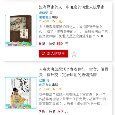
他撰有《隋唐制度淵源略論稿》一冊，《唐代
為已足，改而到新興商店街新開的飯館去大啖
政治史述論稿》二書對於唐代政治的來源及其
美食。此前貴族比起平民在用餐上，只是菜色
沒有歷史的人：中晚唐的河北人抗爭史
演變均有獨到的見解，為近年史學上的兩本巨
豐富和餐食量多，烹飪方式大同小異。現在，
盧建榮
著
著。」
飯館的食物在味覺上大為講究，這是中國高級
暖暖書屋
出版
美食誕生伊始。 & 這群統治菁英在食、住、以
2020/05/25 出版
及花文化上如此講究，自然造就了唐宋時代貴
力抗唐帝國軍隊的河北人，被消音達千年之
族生活品味的高潮。我們可以想像，這一群人
久， 成了「沒有歷史的人」。 面對帝國百年來
是園林豪宅主，也是城中名餐館的座上賓，更
的文攻武嚇，河北人是怎麼挺過來的？ & ◆安
是每年花季炫富的極品牡丹花擁有者。 & 本書
史之亂後，分裂的帝國江山 & 唐朝安祿山領軍
360
特色 & ◎以白居易紀實詩、唐宋人士的亭／園
9
折
特價
元
譁變，殺向洛陽和長安、皇帝出逃。從此，帝
記文本，重構唐宋園林主生活的日常軌跡。 ◎
國軍與安祿山軍周旋了八年。安祿山死後，安
重現唐宋三百年洛陽牡丹花文化熱的盛況 ◎從
加入購物車
軍換了三位頭領，仍與唐軍互打不已。但雙方
唐宋大文學名家的送別序文，破解飯館文化的
攻守易勢，安軍主力從河南退守河北，忙了八
踪跡，以及文士使用雕版印刷術，改寫了中國
年只獲得帝國十餘道行政區中的河北道。而唐
印刷史。 &
軍也制服不了安軍，形成僵局。最後唐方主動
人在大唐怎麼活？食衣住行、當官、做買
罷兵，並撤離河北，河北從此成為安祿山死後
賣、搞外交，定居唐朝的必備指南
餘生部眾的勢力範圍。同時，八年戰爭期間，
侯悅
著
有兩塊唐土也落到安軍部眾之手：一塊是今日
創意市集
出版
的山東省，另一塊是今日河南省西南部的蔡州
2020/05/16 出版
一帶，當時稱作「淮西地」。於是乎，內戰後
吃牛犯法？結婚只能在晚上？當官做十休一？
的帝國，有三處地方管治不了。特別是河北這
作詩誰都能做？留學生住行免費？胡商天生的
一塊，成為亂後七位皇帝的夢魘所在，亟思光
珠寶鑑定專家？ 大唐盛世跟你想的不一樣，為
復。 & ◆河北自治體制的「河朔故事」 & 此後
什麼唐朝人這樣生活？那樣工作？ & 陳俊強
的唐廷與河北三鎮，就處在一種關係不穩又曖
378
9
折
特價
元
（台北大學人文學院院長） 敏鎬的黑特事務所
昧的狀態。唐廷視河北為失地，而河北諸強人