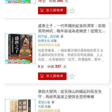
395
79
折
特價
元
唐代百姓的日常！ ◎耙梳長安萬里風采 120幅
經典鉅作╳千年壁畫╳仕女陶俑 ◎再看盛唐千
加入購物車
秋萬世 249卷史料書目╳唐史大事記 一本以平
民視角觀察的唐朝生活史！ ．萬般皆下品，唯
有讀書高－－爭先搶後的宦途之路 唐朝奠定了
科舉制度，給了不少出身寒微、庶族的平民一
盛唐之子，一代帝國的綻放與凋零：前期
線生機。然隨之而來的弊端無可避免，一種名
英明神武，晚年卻成為老糊塗！從開元之
為「求知己」的風氣，「行卷」讓只求出身，
治到安史之亂，玄宗究竟走錯了哪一步？
閻守誠，吳宗國
著
急於入仕的文子們找到了捷徑。李賀一首《致
崧燁文化
出版
酒行》，道盡懷才不得志的辛酸：「少年心事
2023/10/12 出版
當拏雲，誰念幽寒坐嗚呃。」 ．歌舞昇平的好
他是李隆基，一個史書評價功過相抵的君王 &
時節－－熱衷於宴會的唐朝人 從宮廷夜宴、曲
五歲時武則天登基，李唐宗室苟延殘喘、人人
江宴、櫻桃宴、燒尾宴、瓊林宴等，各式五花
自危， 生母被指控「詛咒」而遭賜死，童年過
八門宴會名目，再搭配多達二十種的酒令遊
得極其壓抑； 先後經歷韋后和安樂公主弄權，
戲，從平民的划拳、猜碼和擲骰子，到文人雅
337
9
折
特價
元
發動政變除去太平公主； 成為皇帝後勵精圖
士的分韻聯吟，即席應對，唐人的夜生活可說
治，改革積弊已久的政務難題， 大唐再一次被
是豐富絢爛。 本書從尋常百姓的視野看盡長
加入購物車
推向繁華巔峰&mdash;&mdash;最後卻也重重
安，從政治、經濟、民族、宗教、文化、風俗
跌落！ & 本書將帶領讀者踏入睿宗至玄宗朝的
等，透過不同角度來研究並蒐羅、引用了《資
大唐帝國， 探討這位盛唐之子如何從賢明走向
治通鑒》、《長安志》的唐代筆記和敦煌遺
墮落，最終親手葬送一切！ & ▎比寵妃還要更
唐朝大變局：從安祿山的崛起到長安失
書、文物等大量資料，試圖再現那曾在朱雀大
受信賴？千古賢宦第一人高力士！ & 在開元
守，再經馬嵬坡之變與史思明奪權
街上的喧囂與塵擾。 專業推薦 王德權／政治大
末，高力士曾向玄宗表白說：「臣生於夷狄之
學歷史系教授（唐史研究專業） 古怡青／淡江
雲淡心遠
著
國，長自升平之代，一承恩渥，三十餘年。嘗
大學歷史系副教授
大旗
出版
願粉骨碎身以裨玄化，謁誠盡節，上答皇
2023/09/29 出版