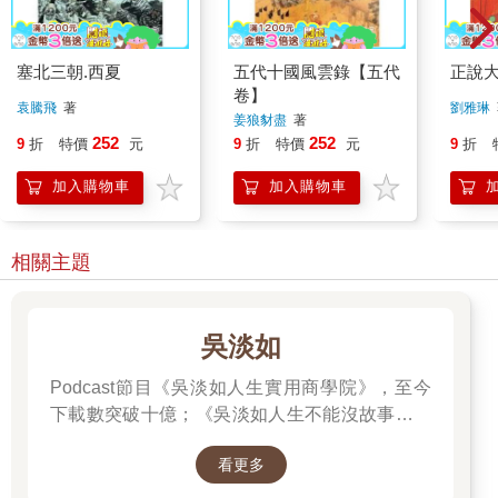
塞北三朝.西夏
五代十國風雲錄【五代
正說
卷】
袁騰飛
著
劉雅琳
姜狼豺盡
著
252
252
9
折
特價
元
9
折
特價
元
9
折
加入購物車
加入購物車
相關主題
吳淡如
Podcast節目《吳淡如人生實用商學院》，至今
下載數突破十億；《吳淡如人生不能沒故事》也
突破1億人以上。她擅長用貼近生活的語言，解
看更多
讀歷史中的權力運作與人性選擇，讓看似遙遠的
過去，應對著現實人生的思索。