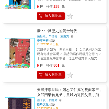
兩代而亡，千古運河，繁華江都，讓人空懷嗟
288
9
折
特價
元
歎。唐人崛起于富饒的關隴，八水繞長安，象
徵唐主開闊的胸懷；多姿的三彩，承載唐人多
加入購物車
樣的追求。文化繁榮，詩家萬人，絕律廣泛吟
唱。友好對待兄弟，封國渤海、冊立南詔、結
好吐蕃，眾多民族「和同為一家」。高麗來人
摩學，扶桑派遣使者，好一派盛唐氣象。可盛
唐：中國歷史的黃金時代
世必然短暫，繁華過後，天下離亂，五朝更
榮新江、辛德勇、孟憲實
著
迭，十國並起，百姓在戰火中將和平企盼。 &
香港中和
出版
本書圖文並茂，體裁多樣，通過精心選取的一
2022/09/06 出版
千餘個歷史故事，引人入勝地再現了中國的悠
甚麼是唐朝的「世界主義」？ 女皇武則天的出
久歷史與燦爛文明。全書歷史脈絡清晰，史實
現有何社會基礎？ 唐詩的寫作現場是怎樣的？
細節具體，文字簡明生動，圖片豐富悅目，是
十位重量級專家學者，從全球視野和人類文明
一部有品味的歷史知識讀物。──中國社會科學
的角度來解讀唐帝國，在吸納近數十年考古發
801
院歷史研究所研究員 童超 & 近1000則精采紛呈
9
折
特價
元
現和學術研究成果的基礎上，詳實而活潑地講
的經典故事， 3000餘幅彌足珍貴的歷史圖片，
述唐代的政治文明、物質生活和審美風尚，並
180萬字的10卷本鴻篇巨製， 匯聚成一幅波瀾
加入購物車
通過佛教、詩歌、樂舞、書畫等主題，帶領讀
壯闊圖文並茂的中華文明畫卷。 &
者重返歷史現場，回望黃金時代的中國與中國
人。 本書特色 ●強大作者陣容 十位文史領域權
威學者 ●盛唐文明地圖 近30年唐史研究成果精
天可汗李世民：殘忍又仁厚的雙面帝王，
華 ●具象生動 大量文物圖片X專題解讀
玄武門梟首兄弟，皇城內逼禪父皇，踏著
手足的屍身，牽著英才的雙手，開創不朽
潘于真，劉幹才
著
崧燁文化
出版
的盛世帝國！
2022/08/08 出版