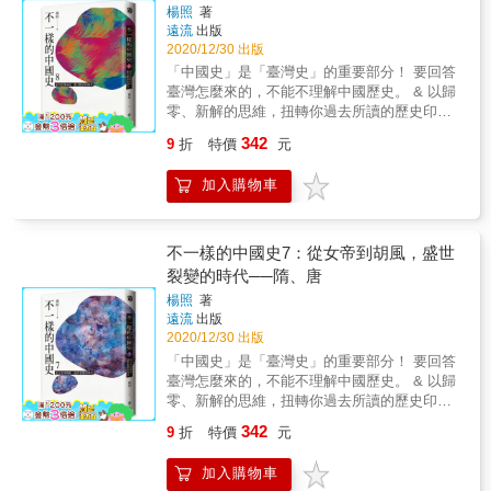
獨一無二的生活圖景。 本書從飲食、裝扮、婚
楊照
著
戀、居住、宗教、文化教育、醫療衛生、出行
遠流
出版
購物等各方面，重現唐朝宮廷與百姓的實際生
2020/12/30 出版
活狀態，展現出一幅唐朝人日常生活的立體場
「中國史」是「臺灣史」的重要部分！ 要回答
景圖。 讀完這本書，你可說是半個唐朝人了！
臺灣怎麼來的，不能不理解中國歷史。 & 以歸
【讀完這本書，你會愛上唐朝】 唐朝，一副富
零、新解的思維，扭轉你過去所讀的歷史印象
庶繁榮、萬國來朝，恨不得把錢灑在天空的形
一套重新理解臺灣、理解中國、理解世界的書
象，它是中國文明最繁榮的一段時光，論文化
342
9
折
特價
元
── & 由唐到宋，中間有個古怪的五代十國。那
之壯盛、軍事之發達、經濟之富裕，其他盛世
是藩鎮的更高階段，是武人治國下荒唐又裂解
都難以望其項背。白居易〈長恨歌〉描述：
加入購物車
的特殊時期。宋朝立國的「祖宗家法」，明顯
「憶昔開元全盛日，小邑猶藏萬家室。稻米流
是對五代亂象矯枉過正的產物，確立了「重文
脂粟米白，公私倉廩俱豐實。」一首詩便道出
輕武」、「與士共治天下」的信念，繼而誕生
開元盛世的強盛景象。 其實，唐朝何止強盛，
了空前絕後的文人文化。 唐代是外放的，宋代
不一樣的中國史7：從女帝到胡風，盛世
如果把中國歷朝歷代比喻為一個大班級，唐朝
是內向的。由唐到宋，中國正式步入「近
裂變的時代──隋、唐
就是在學校會讀書又會玩的高材生。正是在唐
世」。棄儒入賈的自由民崛起，高度發達的城
朝，中國和西域的交往開始頻繁密切，商業貿
楊照
著
市生活，戲文小說等活潑創造；文人、商業、
易呈現大幅上升，當時長安城裡，每日熱鬧非
遠流
出版
都市，成為最重要的近世元素。 作為宋代文
凡，〈長安古意〉云：「長安大道連狹斜，青
2020/12/30 出版
人，不可能和琴棋書畫絕緣。文人的「琴」不
牛白馬七香車。玉輦縱橫過主第，金鞭絡繹向
「中國史」是「臺灣史」的重要部分！ 要回答
假設聽者，只為知音而奏；圍「棋」簡單卻高
侯家。」 文化的多元體現在唐朝人的生活，綜
臺灣怎麼來的，不能不理解中國歷史。 & 以歸
度抽象，中國遊戲遂重視大腦超過重視感官；
合國力的強盛，打開唐朝人的眼界，平民的人
零、新解的思維，扭轉你過去所讀的歷史印象
「書」追求框架中的自由，宋人好臨帖，蘇軾
生不再只是苟且一餐溫飽，而多了享受生活的
一套重新理解臺灣、理解中國、理解世界的書
卻強調以個性寫字；文人「畫」則是將現實經
342
9
折
特價
元
詩與遠方。活力的大唐，誕生出中國最人性的
── & 隋唐帝國是中國中古時代的一個異數，是
過減形、減色後的心象反射。 禪宗和理學是思
盛世，我們再舉三個領先時代的例子來看：
在分裂性格時代中的統合時期。從北朝到隋
想上的兩大異彩，彼此競爭著助人安頓身心的
加入購物車
一、離婚：唐朝是少數尊重女性的離婚自主權
朝，像拼圖般一塊塊找到對的位置拚起了全新
權威。禪宗是「破」的運動，「棒喝」教法使