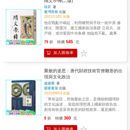
隋文帝傳(二版)
盼在家自盡，原因竟與他有關 【No.2】公主與
脈。他更營建東都洛陽控制江南地區，穩固隋
韓昇
著
高僧牽扯不斷，皇室醜聞將如何收場 【No.3】
朝統治基礎。他的權力和才能，將隋朝的政
臺灣商務
出版
清官韋應物發文自訴，早年不齒經歷 【No.4】
治、經濟、文化推向了高峰，是一位與秦始
2021/11/01 出版
只要保養好，男友在趕考 【No.5】夫人當場飲
皇、漢武帝同樣的有才能的政治家與軍事家。&
他在戰亂中崛起，利用權勢與手段一統中原 修
下御賜毒酒，陛下和房大人都傻眼了
& 本書作者袁剛，研究隋唐中樞體制發展，考
律法、開運河，建立國家統治基礎 立府兵、改
&gt;&gt;&gt;時尚進階&lt;&lt;&lt; ☞活在唐朝，
察隋煬帝相關史料，了解眾人眼中的亡國昏
戶籍，成功鞏固中央集權 他臨危不亂、處事不
有哪些網美打卡聖地和美食娛樂，讓我們走進
君，為何在舊史記載中評價如此兩極，詳實地
驚，開啟了最為精采的隋唐盛世 若提到中國史
長安城一起看看！ 美食篇・名門閨秀最愛的精
545
分析其功過是非，並深入研究他的性格與氣
79
折
特價
元
上的傳奇皇帝，隋文帝楊堅不可不提。在南北
緻小食 美景篇・千秋節去哪玩？大唐網紅娛樂
質，做出客觀公正的評價，全方面介紹隋煬帝
朝分裂、胡漢雜揉的年代，他異軍突起，巧妙
打卡 健身篇・告訴你唐代的小姐姐怎麼擼鐵
的一生。 & 本書特色 & 1. 史料詳實，呈現世人
加入購物車
的利用權術篡位為王。在開皇盛世，他進行了
對隋煬帝的正反兩極評價 2. 考察隋煬帝時期
多次改革與開創：在國家機構上，建立府兵
的歷史背景及如何獲取權力 3. 研究隋煬帝的
制、開創六部、重修法律；在社會改革方面，
性格與氣質 & 好評推薦 & 「隋煬帝不似一般亡
改革選任機制、修改戶籍制。種種革新成為後
聚斂的迷思：唐代財經技術官僚雛形的出
國之君，貪圖個人享樂而無所作為。事實上，
世的重要基礎。 然而，統治不是永遠順遂、制
現與文化政治
隋煬帝心懷聖王志業『慨然慕秦皇、漢武之
度不會永遠順利，儘管在隋文帝統治初期，開
事』，而其興辦的各項工程，多可視為功在當
盧建榮
著
創了讓人民難以忘懷的盛世基礎，但其晚年的
暖暖書屋
出版
代、利在千秋。」──國立中正大學歷史系教授
判斷失準、在廢立太子一事上的冷酷無情，在
2021/09/23 出版
兼系主任 朱振宏
在使得開皇盛世蒙上一層陰影。他對權力的高
「寧有盜臣，而無聚歛之臣」是傳統輕賤理財
度慾望、對旁人的極度不信任，使得隋帝國逐
的文化論述， 當低稅理想遇上國家財政告急，
漸失去早期光彩奪目的樣貌。是怎樣的背景與
創造稅收是富有創意的財稅政策，還是擾民的
原由，導致統治出了問題？隋文帝楊堅的統
橫徵暴斂？ 當「通才型官僚」碰上「財經專才
治，是依法行事的開創者，還是冷酷無情的暴
360
9
折
特價
元
官」， 大唐帝國財稅體系的糾葛，也如火如荼
君？ 即便隋文帝晚年有諸多不妥善的施政，但
的展開。 中國官僚體系的組織，自秦、漢以來
在歷史的漫長河流中，他的貢獻仍然比比皆
加入購物車