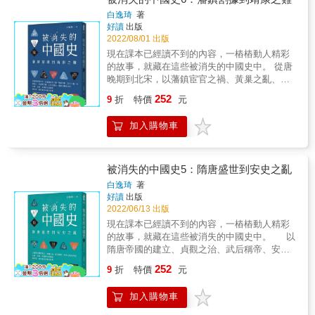
心頭熱！ 李世民以亡隋為戒，廣納諫言，勵精
寺為尼。李治即位後，復召她入宮，拜昭儀，
圖治。他最在乎的就是天下英雄對自己是否有
白逸琦
著
進號宸妃。永徽六年，李治立武則天為皇后。
好讀
出版
一腔熱血；他效周公吐哺握髮面會房玄齡；他
武則天聰明過人，兼涉文史，在656～661年末
2022/08/01 出版
在劊子手的刀下救了被李淵迫害的李靖；他對
起，她趁高宗體弱多病之機，開始處理朝政，
叛逃的李密既往不咎，弔唁墮淚，哭的不是叛
現在課本已經讀不到的內容，一樁樁動人精彩
威勢日重。 & ▎朝中攝政，接連廢掉太子，登
臣，是反隋義士；他知人善任，從諫如流，重
的故事，就藏在這些被消失的中國史中。 從唐
基稱帝改國號 ──你上朝，我垂簾聽政，我就看
用最愛罵他的魏徵，聽得不亦樂乎。李世民深
晚期到北宋，以藩鎮宦官之禍、黃巢之亂、五
誰敢提廢后！ 上元元年，高宗稱「天皇」，武
知在歷史的舞臺上孤掌難鳴，那便用群雄把自
代十國、宋朝建立、杯酒釋兵權、王安石變
252
后稱「天后」，宮中稱為「二聖」。武則天成
9
折
特價
元
己變成千手觀音！ & ▎政治經濟全面整頓，打
法、靖康之難為內容，生動、活潑、有趣的白
為皇后以後，把反對她當皇后的人都貶到邊
造三百年大唐地基 ──整吏治，推科舉，減稅
話描述，最好看、最好懂的中國史故事──《被
疆，將他們趕出了政治舞臺。弘道元年，高宗
加入購物車
役，通絲路，文治武功樣樣行！ 李世民十分重
消失的中國史》，第六冊：藩鎮割據到靖康之
去世，中宗李顯即位，武則天臨朝稱制。嗣聖
視吏治的清明，併冗員，定獎懲，官風一新；
難。 「江南國主侍奉陛下，就如同兒子侍奉父
元年，武則天廢中宗為廬陵王，立睿宗李旦，
大推科舉吸納庶族士人，寒門子弟入仕機會大
親一樣孝順，為什麼還要討伐他？」 「既然你
繼續臨朝稱制。後武則天於天授元年稱帝，國
增，政壇一新；府兵制寓兵於農，推行均田、
懂得兒子侍奉父親的道理，那麼你倒說說，父
被消失的中國史5：隋唐盛世到安史之亂
號周，自以「瞾」字為名。並廢睿宗為皇嗣，
租庸調制，使農民耕作有時；減輕賦稅勞役，
親和兒子能分成兩家嗎？」 【唐朝後期的衰落
白逸琦
著
改東都洛陽為神都。 & ▎選賢舉能，知人善用
戒奢從簡，治安良好，長安城夜不閉戶，民風
滅亡到趙匡胤黃袍加身建立的大宋王朝】 唐晚
好讀
出版
──名將奇才、棟梁之才、文武全才⋯⋯打造武
一新；設立安西四鎮，穩定國際貿易，絲綢之
期陷入藩鎮割據與宦官亂政的局面，朝政日
2022/06/13 出版
則天時代！ 武則天對教育十分重視，她發展科
路成為世界黃金走廊。唐太宗讓整個中原煥然
衰，最終滅亡於藩鎮朱溫手上...... 所謂的五代
現在課本已經讀不到的內容，一樁樁動人精彩
舉，重用寒門子弟。她任用了很多賢臣來治理
一新，穩固了近三百年唐朝的地基！ & ▎常勝
十國，其實是藩鎮相互交兵的延續，軍閥割據
的故事，就藏在這些被消失的中國史中。 以
天下，在歷史上以知人善任著稱。她善於用人
軍終得一敗，親征高麗埋隱患 ──不懼一死，唯
的動亂年代，最後掌握兵權的趙匡胤也代周立
隋唐帝國的建立、貞觀之治、武后稱帝、安史
還展現在用人制度的改革和創新上，她改革科
恐功未竟，翠微含風長別人間 李世民經歷過兒
宋。 宋太祖鑒於唐以來的藩鎮之禍，立下強幹
之亂為內容 生動、活潑、有趣的白話描述 最好
舉，提高進士科的地位。舉行殿試，開創武
子宮廷奪嫡的風波後，馬上前往親征高麗。早
252
弱枝、重文輕武的國策，使宋朝呈現出迥異於
9
折
特價
元
看、最好懂的中國史故事──《被消失的中國
舉、自舉、試官等多種制度，選拔了一大批賢
年幾乎戰無不勝的李世民，在他的戎馬生涯中
以往的樣貌。 【你知道這些話是哪些人說的
史》，第五冊：隋唐盛世到安史之亂 & 「桃李
才，如狄仁傑、李昭德、姚崇、宋璟及張柬之
竟以親征失敗收場，而這遙遠而困難重重的征
嗎？這都是中國史上最精采動人的故事】 「金
加入購物車
之子，當為天子。」 「該如何防範？」 「殺光
等人，讓大批出身寒門的子弟有一展才華的機
途，拉著他的身體走了下坡。最後四年，他還
吾廳後院的一棵石榴樹上，昨夜降下甘露，此
天下所有姓李的人，永絕後患！」 & 【從統一
會。 & ▎神龍政變，武周滅亡，女皇駕鶴歸西