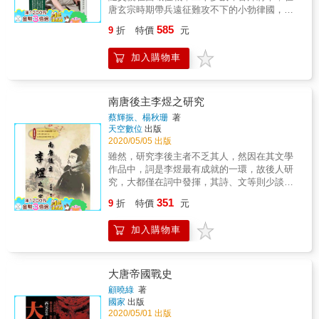
文化衝突。在帝國百年的文攻武嚇下，仍無法
現代人眼中的大唐。 &
唐玄宗時期帶兵遠征難攻不下的小勃律國，打
瓦解河北人抵抗帝國的意志，並重現這段消失
下中外軍事史中奇蹟的一役，其聲名威震西
千年的歷史。故事就從雙方傷亡最慘烈的七八
585
9
折
特價
元
域，讓西域各國皆向唐朝俯首稱臣。究竟高仙
三年「薊城戰雲布、萬戶釘棺聲」拉開序幕
芝是如何在一千二百多年前突破資源及地理環
&hellip;&hellip; & 本書特色 & ◎本書原名《飛
加入購物車
境的限制達成勝利，完成這近乎不可能的任務
燕驚龍記：大唐帝國文化工程師與沒有歷史的
呢？讓劉燦樑教授為您說解……
人》，此為全新修訂版。◎沈睡千年的河北
人，他們在強權底下的生活、情感與鬥魂，在
南唐後主李煜之研究
史家筆下一一甦醒呈現。 & ◎歷史循環不已，
唐帝國的文化菁英為帝國粉飾，並且想方設法
蔡輝振、楊秋珊
著
打壓河北人、使之消音，於今豈非相當雷同？
天空數位
出版
2020/05/05 出版
雖然，研究李後主者不乏其人，然因在其文學
作品中，詞是李煜最有成就的一環，故後人研
究，大都僅在詞中發揮，其詩、文等則少談
及，縱或論到亦是一筆帶過，未作深入分析，
351
9
折
特價
元
殊不知李煜詩、文亦有可觀之處，如此片面探
討，在對了解整個李煜的基礎上，恐易失之偏
加入購物車
頗。在論詞的形式上，研究者不外乎從其生
平、背景、詞的內容或同期之比較以及對後世
的影響上，作探索與評論，甚少人從其所經營
的帝王事業上著手研究。在論詞的內容上，研
大唐帝國戰史
究者不外乎論其詞之表現手法、藝術風格、特
顧曉綠
著
色與成就，也甚少人論其詞的體制、格律，這
國家
出版
對李煜詞的研究實為一大缺陷。 再者，歷代對
2020/05/01 出版