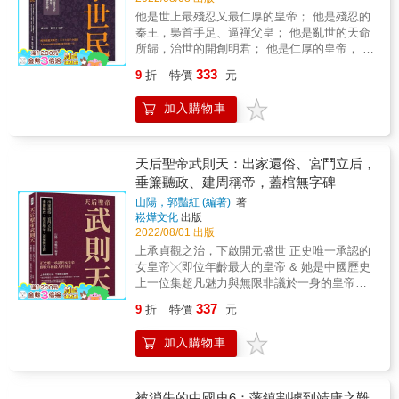
他是世上最殘忍又最仁厚的皇帝； 他是殘忍的
秦王，梟首手足、逼禪父皇； 他是亂世的天命
所歸，治世的開創明君； 他是仁厚的皇帝， 除
隋亂、圖致治、解民倒懸、廣納諫言⋯⋯ & 虯
333
9
折
特價
元
髯客避其鋒芒，天下大局手中盡握 試看李世民
將亂世扭轉成盛世的傳奇一生！ & ▎力促起兵
加入購物車
反隋，建立大唐王朝 ──普天之下，皆是盜賊，
若舉義兵，必得大位！ 李世民用美人計成功讓
李淵支持反隋。天時地利人和，讓他就此走上
帝王霸業之路。起兵晉陽、攻克西河、拿下霍
天后聖帝武則天：出家還俗、宮鬥立后，
邑、圍攻京城、占領長安⋯⋯捷報一個接一
垂簾聽政、建周稱帝，蓋棺無字碑
個，是一階又一階的天梯，將唐公李氏之家，
山陽，郭豔紅 (編著)
著
變成李氏大唐帝國！ & ▎玄武門梟首兄弟，皇
崧燁文化
出版
城內逼禪父皇 ──以天下為己任杜私情，殘忍又
2022/08/01 出版
英明的歷史主角，參上！ 西元621年，李世民
上承貞觀之治，下啟開元盛世 正史唯一承認的
位在王公之上，開設文學館，招攬四方賢士，
女皇帝╳即位年齡最大的皇帝 & 她是中國歷史
有謀臣有將才，儼然一個小朝堂。六年的潛
上一位集超凡魅力與無限非議於一身的皇帝；
藏，壓不住眾人的企望與躁動的野心，李世民
她在被視為男人領地的政治漩渦中，以強硬的
發動「玄武門之變」成為太子，隨後李淵退位
337
9
折
特價
元
作風和驚人的膽魄駕馭天下； 她最終到達夢想
稱太上皇，禪位於李世民。他終於走到天梯的
中的權力之巔，登基稱帝並建立武周將李唐江
終點，成為歷史的主角，帶著主角光環的他，
加入購物車
山取而代之。 & 她是──則天大聖皇帝武曌 &
準備在人間讓李唐成為不朽的盛世！ & ▎十八
▎含淚入尼姑庵，再入宮勇奪皇后之位 ──爭奪
學士二十四功臣，得天下英才如虎添翼 ──會玄
帝王之心，勝！後宮易主風雲，勝！ 武則天14
齡、救李靖、弔叛臣、重魏徵，要使天下英雄
歲時被唐太宗召入宮，後在太宗駕崩後入感業
被消失的中國史6：藩鎮割據到靖康之難