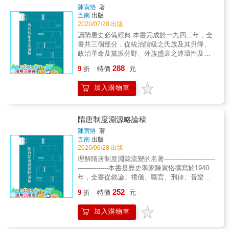
化是延續一體的，中國美食餐館不但比西方早
陳寅恪
著
八百年，唐代士族生活上的享受，還不只飲饌
五南
出版
一項而已，他們對宅第高規格的需求，更是所
2020/07/28 出版
費不貲，但瘋狂追求不已，才有園林豪宅居住
讀隋唐史必備經典 本書完成於一九四二年，全
文化的產生，它還附帶有牡丹花文化。 & 本書
書共三個部分，從統治階級之氏族及其升降、
談唐宋搢紳人士在園林、飯館以及牡丹花會的
政治革命及黨派分野、外族盛衰之連環性及外
文化，研究這一群文化／政治菁英在文化品味
患與內政之關係這三條內在脈絡及其互動，透
288
上屬於大傳統，他們以追求住有園林豪宅，吃
9
折
特價
元
過史實個案的考證，揭示一代歷史內在的本質
有飯館珍饈美食，以及自家園中擁有一株極品
和規律，「在史中求史識」「通古今之變」。
牡丹花，好在花季時驕其友朋等，為其人生目
加入購物車
書中獨創「關隴集團」、「關中本位政策」等
標。 & 園林文化不同於過往學者研究的建築美
觀點學說。 讀《唐代政治史述論稿》，要參照
學，而是注重園林主平日起居生活的日常性，
《隋唐制度淵源略論稿》來讀。顧頡剛認為
以及園林空間關連到政壇權門所產製的文化政
「隋唐五代史的研究亦以陳寅恪先生的貢獻為
隋唐制度淵源略論稿
治意涵。而園林中擁有一朵嬌豔無匹的極品牡
最大，他撰有《隋唐制度淵源略論稿》一冊，
陳寅恪
著
丹花，要價五千錢！進門賞花的門票則從數十
《唐代政治史述論稿》二書對於唐代政治的來
五南
出版
錢到上百錢不等。園林主要投資栽植一棵極品
源及其演變均有獨到的見解，為近年史學上的
2020/06/28 出版
牡丹，需要僱用數名花探子入山採集異種牡丹
兩本巨著。」 書末附錄：〈論唐高祖稱臣於突
理解隋唐制度淵源流變的名著-------------------------
花樹，數名嫁接農藝專家，還有若干位園丁，
厥事〉〈 論隋末唐初所謂「山東豪傑」〉二
---------------本書是歷史學家陳寅恪撰寫於1940
以及一小隊護院安全人員。光是這樣的人事開
文，寫於《隋唐制度淵源略論稿》及《唐代政
年，全書從敘論、禮儀、職官、刑律、音樂、
銷，帝國中唯有少數權勢者才有可能。 & 飯館
治史述論稿》之後，為其延續，在「山東集
兵制、財政、附論等八章，諸方分析構成隋唐
文化則是作者重讀唐宋八大家文集中有關「送
252
團」及唐與突厥關係的觀點上作更詳細的疏
9
折
特價
元
制度的歷史因素及流變，上溯漢魏南北朝、推
別序」各文，發現有飯館的踪跡，破解了中國
證。
綱挈領地說明中古歷史衍化變遷的脈絡。是研
美食誕生地的飯館所在。八世紀八○、九○年
加入購物車
究中國中古史的必讀之作。顧頡剛認為「隋唐
代，唐長安、洛陽兩京，加上汴梁城，這三城
五代史的研究亦以陳寅恪先生的貢獻為最大，
的統治菁英為改變胃口，不以在家中吃家常菜