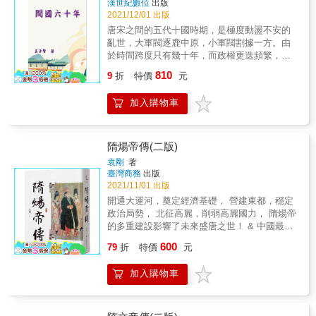
漢世紀數位
出版
能有促進血液循環的功效，快來跟節度使府文
風骨人物名留青史。 花間派始祖溫庭筠口無遮
2021/12/01 出版
案專員薛濤學習！ ☞手執拂塵的白髮老人是公
攔，連皇帝都敢得罪？ 李商隱丟了鐵飯碗，竟
公，那手執塵尾的美女是？ 美女道姑魚玄機告
唐宋之間的五代十國時期，是極度動盪不安的
然是因為娶錯老婆？ 李賀驚世才華卻被永久禁
訴你，這可是上能突顯氣質格調，下能驅蚊除
亂世，大軍閥逐鹿中原，小軍閥割據一方。由
考，只因爸爸取錯了名字？ 國文、歷史課本裡
塵的好妝飾，拿在手裡，整個人都仙氣飄飄
於時間跨度只有幾十年，而政權更迭頻繁，疆
才情橫溢的文人、豪氣千里的君臣，其實和我
啦！ ☞唐朝流行什麼時尚配件？ 別以為古人不
域變化不定，出場人物衆多，大小事件此起彼
810
們一樣，人生充滿不如意，情感糾葛理不清，
9
折
特價
元
講究，最懂享受生活的唐朝人隨身攜帶香囊，
伏，相關的記錄，往往過於簡陋，甚至蕩然無
升官發財不順心。 唐朝人的喜怒哀樂、愛恨情
不僅女人愛美，男人也會用芹菜做面膜，除此
存，史家取捨之際，又不免顧此失彼，因此這
仇，將在說書人青菀筆下，活靈活現，精彩上
加入購物車
之外，酒壺如若包包，什麼款式、顏色都極其
段歷史，不大容易清楚瞭解。其中的閩國，本
演。
考究，快來深入了解！ &gt;&gt;&gt;梨園決選
身規模有限，地理上又處於邊遠的東南一隅，
&lt;&lt;&lt; ☞轟動長安的選秀節目「梨園有
對全局影響不大，相關的史料，更加破碎散
你」進入總決賽啦，冠軍花落誰家？ 唐朝才子
亂。然而閩國的歷史，對於福建和福建人，影
隋煬帝傳(二版)
才女何其多，本專欄邀請唐代最傑出的舞蹈家
響比較深遠，值得更多的重視和研究，可惜學
袁剛
著
公孫大娘、宮廷歌伎許和子、著名歌妓念奴、
界對此關注不够，一般讀者能看到的，多是一
臺灣商務
出版
女伶謝阿蠻一同站上舞台，秀歌喉、炫舞技，
些錯漏百出的片段。王子賢博士以嚴謹的科學
2021/11/01 出版
看看你最想PICK誰！ &gt;&gt;&gt;美人八卦
態度，梳理了閩國歷史的脈絡，順帶也對同時
開通大運河，奠定經濟基礎， 營建東都，穩定
&lt;&lt;&lt; ☞假如唐朝有社群平台，那可不得
代的重大事件和關鍵人物，有比較清晰的交
政治局勢， 北征高麗，削弱高麗國力， 隋煬帝
了啦！才子佳人們的風流綺事分分鐘上熱搜！
代，讓今天生活在閩地的居民，和海內外的開
的多重建設影響了未來盛唐之世！ & 中國最具
為你揭密大唐頭號渣男李益是如何辜負了長安
閩王氏後裔，及所有有興趣瞭解閩國及五代十
爭議性的皇帝之一──隋煬帝楊廣，運用龐大的
名妓霍小玉，各方論戰、評論爆料； 還有，唐
600
國舊事的年青讀者，有一個基本完整、大致可
79
折
特價
元
權力徵發百萬民夫忍飢受餓築長城、建運河。
朝TOP5的男愛豆們的微博超話有哪些大大常駐
靠又方便閱讀的歷史讀本。
運河開成後又大造龍舟遊江都，耗費大量錢
呢？他們之間又有什麼愛恨情仇？ 原來古代人
加入購物車
財，不但加速隋朝的滅亡，最終還落個萬世唾
活得比我們還精采！（欲知男神們的風流趣
棄的惡名。 & 然而，這一連串勞民傷財的建設
事，敬請期待《君子溫如玉》。） ☞大唐八卦
看似極不人道，卻在在成為後代唐朝盛世的基
剪報，哪條最震驚！？ 【No.1】知名女星關盼
礎。他建立的大運河，成為貫穿南北交通的動