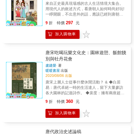
來自正史最具現場感的古人生活情境大集合。
用現代人的敘述方式，看唐朝人如何時尚好玩!
一睜開眼，不出意外的話，應該已經到唐朝
了。你看著大街上來來往往的人群，一時間有
297
9
折
特價
元
點呆滯，怎麼跟古裝劇裡演的不太一樣?
加入購物車
唐宋吃喝玩樂文化史：園林遊憩、飯館餞
別與牡丹花會
盧建榮
著
暖暖書屋
出版
2020/08/06 出版
唐宋上層人士從事什麼休閒活動？ & ◆白居
易：唐代卓絕一時的生活達人，留下大量參訪
各大園林的記遊詩作。 ◆裴度：擁有兩座超級
豪華的園林。「兼六」的評園準繩即來自他的
360
9
折
特價
元
私園。 ◆歐陽修：愛上京師館子的饕家。《洛
陽牡丹記》記錄了百花之王牡丹花的花譜和花
加入購物車
會的流行文化。 ◆李格非：《洛陽名園記》勾
選出前十九座名園的排行榜。 ◆唐宋大文學名
家的「送別序」：一窺飯館餞別文化、雕版印
刷的興起，以及中國式的勵志話語。 & 唐宋文
唐代政治史述論稿