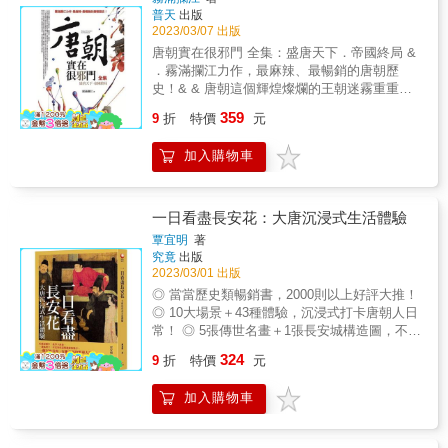
Youtuber 李文成｜一歷百憂解Podcast主持人
妹如果有了兒子，就可以轉危為安。他請和尚
普天
出版
柯睿信｜歷史說書人History storyteller 主編 普
明悟「為后祭南北斗，剖霹靂木，書天地字及
2023/03/07 出版
通人｜《非普通三國：寫給年輕人的三國史》
上名，合而佩之，祝曰：佩此有子，當如則天
唐朝實在很邪門 全集：盛唐天下．帝國終局 &
作者 &
皇后」。此事被人告發，玄宗親自追究，確有
．霧滿攔江力作，最麻辣、最暢銷的唐朝歷
其事。於是下詔廢王皇后。 & ▎玄宗甘願戴大
史！& & 唐朝這個輝煌燦爛的王朝迷霧重重，
綠帽？楊貴妃幫「乾兒子」安祿山洗澡！ & 天
處處透著一股邪勁。 玄武門兵變僅僅是兄弟之
寶十載正月二十日是安祿山的生日，玄宗和楊
359
9
折
特價
元
間的爭權奪位？還是別有因由？為什麼李世民
貴妃賜給他大量金銀器、衣服和其他器物。後
的名字叫做「大野世民」？ 一代女皇武則天到
三日，召祿山入宮，楊貴妃按照民間嬰兒生後
加入購物車
底有功還是有過？她和高宗李治所生的女兒真
三日替嬰兒洗身的習俗，與祿山作三日洗兒，
的是王皇后所殺？或是其實根本另有其人？ 唐
洗後用錦繡的襁褓把祿山包裹起來，由宮人用
玄宗李隆基與楊玉環的愛情究竟如何驚天動
彩輿抬著。自後，祿山可以自由出入宮禁，有
地？ 眼睛瞎了的安祿山還想要起兵造反，究竟
一日看盡長安花：大唐沉浸式生活體驗
時並與楊貴妃對食。 & 司馬光《資治通鑑》評
是什麼讓他如此恐懼？ 楊氏和李氏之間千頭萬
覃宜明
著
價二人為「頗有醜聲聞於外，上亦不疑也」，
緒的糾葛情仇，竟是唐朝最終覆滅的主要原
究竟
出版
那麼楊貴妃和安祿山到底有無曖昧之事？ & 身
因？ & 本書特色 & 史上最麻辣、最暢銷的唐朝
2023/03/01 出版
為一個寵妃，楊貴妃其實從來不過問政事，唯
歷史！ & 唐朝的歷史很邪門，在霧滿攔江的獨
◎ 當當歷史類暢銷書，2000則以上好評大推！
有安祿山，玄宗叫她把安祿山收為養子，讓她
特視角中，這個輝煌燦爛的王朝迷霧重重，處
◎ 10大場景＋43種體驗，沉浸式打卡唐朝人日
扮演了一個特殊的角色。玄宗對安祿山，是按
處透著一股邪勁。 & &危機四伏的玄武門到底
常！ ◎ 5張傳世名畫＋1張長安城構造圖，不用
照安祿山的少數民族習俗來加以籠絡的，即收
發生了什麼？一代女皇武則天到底有功還是有
導航就能身歷其境！ ◎ 李文成（podcast「一
為養子，厚加賞賜。貴妃在其中也以母妃身分
324
過？唐玄宗李隆基與楊玉環的愛情究竟如何驚
9
折
特價
元
歷百憂解」主持人）、敏鎬的黑特事務所
出色地完成了玄宗交給她的任務。 & 本書特色
天動地？安史之亂的始作俑者到底是誰？強盛
（《人生自古誰不廢》作者）和你一起同遊大
& 開元、天寶歷來被視為中國古代的黃金時
的大唐王朝是如何由盛轉衰的？ & 且看霧滿攔
加入購物車
唐！ & 忙碌紛擾中，放學下班後， 一盞孤燈
期，站在權力頂端的李隆基，幼年在武則天統
江如何以一貫幽默麻辣的俐落言語，帶領讀者
下，可以容你盡情遨遊的地方： 一個有血有
治的陰影下出生成長，成年後透過政變成功上
審視每件邪乎事情的本來面目！ & ★大隋最後
肉、有趣有料的繁華大唐！ & 比歷史劇靠譜，
位，並創造了開元盛世。這樣一個有智慧和謀