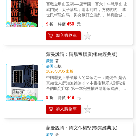
李煜生平家世，千秋功過的評析議論，雖譽眾
百戰金甲出玉關──唐帝國一百六十年戰爭史 玄
貶寡，然至今尚存分歧。有謂：〝不理朝政，
武門變，太子落馬；渭水河畔，虎視眈眈。 李
荒淫酒色，貪生怕死，偷安茍且，屈辱伏降，
世民斬殺白馬，與突厥訂立盟約， 然兵臨城下
風流失國〞；有謂：〝有如釋迦、基督之代人
的威脅與恥辱，已成大唐皇帝的心頭刺。 遠交
450
荷罪〞等。李煜到底是哪一種人？這實有釐清
9
折
特價
元
近攻，挑撥離間， 為了邊防安全，消滅外患勢
的必要；加上歷代尚有一些爭議，如李煜作品
在必行。 平定東突厥汗國後，北方各族入貢長
辨偽、李煜死因之謎等問題，也需探究。 筆者
加入購物車
安， 萬國來朝，尊李世民為「天可汗」。 高
即基於上述原因，而想對這位素有〝詞中帝
昌、焉耆、龜茲，將士們的足跡越行越遠， 直
王〞之稱的南唐後主李煜，作全面性之研究，
到西突厥汗國與東突厥部族再次建立的後突厥
以求客觀解決歷史上的爭議，還其真實面貌，
汗國滅亡。 狼蹤已絕，征鼓未歇，吐蕃、大食
蒙曼說隋：隋煬帝楊廣(暢銷經典版)
並進一步補足其缺陷。
勢力漸強， 終至東西兩大帝國決戰怛羅斯。 西
蒙曼
著
域烽火，漫捲大地， 遙遙見證一個風華絕代、
麥田
出版
氣吞萬里的強盛帝國興衰。
2020/03/05 出版
中國歷史上爭議最大的皇帝之一：隋焬帝 是否
真如世人所知無德無才？本書推翻眾人對隋煬
帝的既定印象 第一本完整描述隋煬帝建設、攘
外、開拓疆土的真實史蹟！ 以史為鑑，重新審
449
9
折
特價
元
視隋煬帝的真實面貌 &從明君、暴君到昏君，
世人印象中的隋煬帝楊廣，真實身分到底為
加入購物車
何？ 【印象一】徵兵千萬，民不聊生？ 隋煬帝
開鑿邗溝、永濟渠役使男丁百餘萬，導致男丁
人數不足，繼而罕見地讓婦女服役。他如此急
於成功而用人過度，百姓無法負荷，導致民怨
蒙曼說隋：隋文帝楊堅(暢銷經典版)
四起。事實上，是為了營建東都洛陽、開發江
蒙曼
著