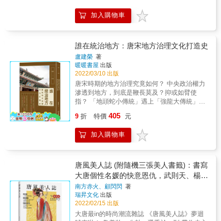
者，陛下之二子，如果陛下起用二子，鸚鵡必
作者是唐朝史學家吳兢，本書主要是一部政論
加入購物車
定可以振翅高飛。」 「憑什麼只因為他是男
性專史。書中記述了貞觀年間唐太宗和魏徵、
人，就可以立為太子？」 & 人類有機會證明自
房玄齡等四十五位大臣之間就治國施政等問題
己懂得記取教訓，懂得從前人的錯誤中學習，
的討論和問答，內容涉及政治、經濟、軍事、
懂得繼承過去的文化，開拓一個比較光明的未
文化教育、道德修養等多個方面，精心勾勒出
誰在統治地方：唐宋地方治理文化打造史
來。──本書作者／白逸琦 &
了貞觀年間統治者決策運籌、執法行政的政治
盧建榮
著
全景圖，是唐太宗的「貞觀治世」過程中，最
暖暖書屋
出版
詳實的治國觀察。 ◎不過，負責觀察、紀錄的
2022/03/10 出版
這一位作者，有點太專業&hellip;&hellip; 歷朝
唐宋時期的地方治理究竟如何？ 中央政治權力
歷代皆對《貞觀政要》推崇備至，可以毫不誇
滲透到地方，到底是鞭長莫及？抑或如臂使
張地說，它是一幅貞觀年間政治上的《清明上
指？ 「地頭蛇小傳統」遇上「強龍大傳統」，
河圖》。而能夠有這樣的成就，當然是因為吳
如何研判誰在統治地方？ 是國家派任的流官到
405
兢本身在專業上的堅持──生活在則天大聖皇帝
9
折
特價
元
地方主政？ 還是地方勢力與官衙世吏相互勾結
的時代，吳兢記述了張昌宗誘張說陷害魏元忠
在把持地方？ 中國氣候水文和物產，在中古以
的史實，張說幾次要求修改文字，吳兢不受威
加入購物車
前已然定型，糧作耕耘仰賴太平洋西南季風帶
脅，稱：「若取人情，何名為直筆。」被貶官
進的雨水，沿著秦嶺由西往東，降雨量逐次增
荊司馬。 吳勁的直筆也不得皇帝的心。這本
多。雨量過多，會造成洪澇為害，過少或不
《貞觀政要》在呈現給玄宗後，玄宗不但未加
雨，則旱災必作，隨之是蝗災。唐宋帝國為穩
唐風美人誌 (附隨機三張美人書籤)：書寫
以讚賞，甚至將吳兢貶官。但也正是因為吳兢
定糧食充分供應，多以糧倉儲米以濟不時之
大唐個性名媛的快意恩仇，武則天、楊貴
的直言，《貞觀政要》才會成為備受推崇的經
需。這是以儲糧制和義倉制來因應降雨的不確
妃、上官婉兒、太平公主
典。 &
南方赤火、顧閃閃
著
定性。附帶的因應措施有二：其一，藉祠廟祈
瑞昇文化
出版
雨儀式呼求老天降雨，其二，興作陂塘隄堰蓄
2022/02/15 出版
水和防洪。 祈雨倘若有成，地方官馬上面臨蓋
大唐最in的時尚潮流雜誌 《唐風美人誌》夢迴
廟酬神的壓力。修廟／蓋廟或是修建陂塘和隄