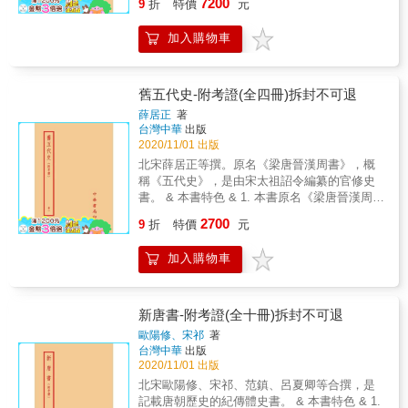
7200
了把白米飯做為主食外，對美式速食、日式料
9
折
特價
元
淵 「歷史說書人History Storyteller」粉專創
史的重要部分。 & ◆既是「一家之言」，又超
& 1. 本書記載唐高祖至唐哀帝史事，深具保存
力。 ◆學習「活」的歷史──打破傳統帝王將相
理、義大利麵等異國菜也吃得不亦樂乎；三不
辦人 胡川安 國立中央大學中文系教授 黃春
越「一家之見」──楊照自比為「二手研究整合
史料價值，記錄了大量的中國少數民族的史
的「王朝史觀」，去除「中國同質性文化」的
五時，就想揪三五好友相聚聊是非。而「稻
木 臺北市立建國高中歷史科教師 龔元之 北
加入購物車
者」，站在前輩同輩學者的龐大學術基礎上，
料。 2. 包含突厥、回紇、吐蕃、契丹等多民族
假設，改用「求異」的眼光，凸顯長久以來被
米」成為中國人主要的糧食作物，居然是因為
京師範大學－香港浸會大學聯合國際學院助理
為讀者進行有意義的選擇，建立有意義的觀
的歷史。 3. 後晉政治家、後唐太常博士及翰林
忽視或誤讀的現象。 ◆清奇的「說史」方式──
安史之亂爆發，波及北方糧食「粟」的產地，
教授 穿越推薦（依姓氏筆畫排序）
點。 & ◆全「新」的讀史方法──考古挖掘、敦
學士劉昫編著。 4. 版本：中華書局據武英殿本
既有平易酣暢的故事感，亦有歷史的現場感，
讓稻米躍升為餐桌主角。唐代人也流行吃胡
煌文獻、大內檔案&hellip;&hellip;，王國維、陳
校刊 &
舊五代史-附考證(全四冊)拆封不可退
更有啟迪思考的深度與廣度。
食，如饆饠、燒餅、胡餅、搭納等種類多樣，
寅恪等開啟的新史學革命，以及中、臺、日和
薛居正
著
大幅改變舊有飲食文化。貴族們熱衷於「宴
歐美學界的新研究成果，充分運用近百年新史
台灣中華
出版
飲」聚會、奢靡社交，同時不吝於展現自我權
料、新觀點，取代傳統舊說法。 & ◆用問題邀
2020/11/01 出版
力與禮制。 & 婚姻與服飾 現代女性審美與愛自
請讀者──探討歷史運作的深層邏輯，不只學
北宋薛居正等撰。原名《梁唐晉漢周書》，概
己的觀念高漲，追隨流行、注重穿著打扮與首
What（歷史上發生了什麼），更要探究How
稱《五代史》，是由宋太祖詔令編纂的官修史
飾配件，自由戀愛更已成普世價值。同樣地，
and Why（這些事如何發生，為什麼會發
書。 & 本書特色 & 1. 本書原名《梁唐晉漢周
唐朝，是史上民風最開放、女性高度自主、也
生）。 & ◆點燃思考的靈光──從社會型態、民
書》，概稱《五代史》，是由宋太祖詔令編纂
是最沒有胡漢界線、允許異族共融的時代。胡
生經濟、食衣住行、文化思想的角度切入，關
2700
9
折
特價
元
的官修史書。 2. 北宋名臣、史學家薛居正等
人的細袖窄裙，在唐代初年風靡全國；名為
注歷史變化脈絡，自然而然引導獨立思辨的能
撰。 3. 版本：上海中華書局據武英殿本校刊 &
「羃籬」的胡人帽子，更成為時髦的穿搭小
力。 & ◆學習「活」的歷史──打破傳統帝王將
加入購物車
物；女性也能自信選擇男裝或袒胸裝，並擁有
相的「王朝史觀」，去除「中國同質性文化」
自由婚配的權力。 & 翻轉階級 現代人求學期間
的假設，改用「求異」的眼光，凸顯長久以來
大考小考不斷，面對各式讀書壓力咬牙苦撐，
被忽視或誤讀的現象。 & ◆清奇的「說史」方
希望藉此翻轉階級，尋求更好的生活。回到唐
新唐書-附考證(全十冊)拆封不可退
式──既有平易酣暢的故事感，亦有歷史的現場
朝，讀書人的壓力同樣巨大。而科舉制度的完
歐陽修、宋祁
著
感，更有啟迪思考的深度與廣度。
善，除了造就「神童」輩出，也有效打破血緣
台灣中華
出版
世襲和世族壟斷，底層人民才有辦法出頭天。
2020/11/01 出版
& 本書特色 & 1. 從宮廷宴會、田居生活、糧食
北宋歐陽修、宋祁、范鎮、呂夏卿等合撰，是
稻作、金銀器具等「話題」出發，還原唐代食
記載唐朝歷史的紀傳體史書。 & 本書特色 & 1.