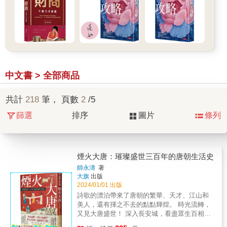
中文書 > 全部商品
共計
218
筆， 頁數
2
/5
篩選
排序
圖片
條列
煙火大唐：璀璨盛世三百年的唐朝生活史
師永濤
著
大旗
出版
2024/01/01 出版
詩歌的漂泊帶來了唐朝的繁華、天才、江山和
美人，還有揮之不去的點點輝煌。 時光流轉，
又見大唐盛世！ 深入長安城，看盡眾生百相。
從政治、商業、娛樂、藝術、宗教 100%還原