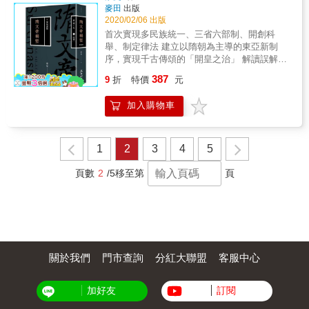
南，其建設價值影響後代甚鉅。 【印象二】巡
麥田
出版
遊無度，靡費奢侈？ 隋煬帝空前的巡遊隊伍，
2020/02/06 出版
成了後世史家補風捉影的素材之一。自古天子
首次實現多民族統一、三省六部制、開創科
有巡狩之禮，而江東諸帝多坐深宮，不與百姓
舉、制定律法 建立以隋朝為主導的東亞新制
相見。然而，隋煬帝瞧不起遠離百姓的皇帝。
序，實現千古傳頌的「開皇之治」 解讀誤解最
於是，他為了要充分接觸社會，開始不停地巡
深之大隋王朝的權威力作 深入揭密隋文帝成功
387
遊，只為更接近人民的聲音。 【印象三】弒兄
9
折
特價
元
上位的歷史密碼 西方權威學者邁克爾
姦母，殘害忠良？ 隋煬帝登基之後，即開始顯
&bull;H&bull;哈特認為，在中國，對世界歷史影
出真實面貌，完全不考慮任何道德標準和社會
加入購物車
響最大的兩個皇帝，第一是秦始皇，第二就是
輿論。向父親妃子示愛的他，在少年時被認為
隋文帝。 他生於亂世，崛起於亂世，亂世卻造
是老成、孝順、有德之人。事實上，他為了能
就他一生的功業，而他最大的成就也正是終結
夠成功上位，一直壓抑自己，表現得既有能力
了長達南北朝兩百多年的亂世。 一舉揭開隋朝
1
2
3
4
5
又有道德，這一壓抑就是二十年。 隋煬帝的才
開皇之治的絢爛扉頁，他，大開大闔，揮灑自
能足以建立功業、傲視群雄，但也讓民怨沸
如。 首改府兵制的兵農分離而為兵農合一，實
頁數
2
/5
移至第
頁
騰、民不聊生 隋煬帝年號大業，顯現其具有建
行均田制，大大提升生產量，百姓富饒，稅收
立一番事業的雄心。他萬萬沒有想到，唐朝皇
增加，進而擺脫長期積弱的國力， 廢除九品中
帝給他的諡號居然與他給陳朝末代皇帝為同一
正制，改行三省六部制，不僅提升了行政執行
個「煬」字。對於這樣有著濃厚英雄情結、渴
力，更確立了歷朝歷代的中央體制。 創科舉考
望成就千秋大業的皇帝，如何面對和自己最蔑
試之先河，拔擢優秀人才更形多元與嚴謹，吏
視的人物並肩而立的景況? 本書以蒙曼在中央
治愈見澄明。 人口迅速增加，官倉糧食充足，
電視台百家講壇《大隋風雲》的講稿為基礎書
關於我們
門市查詢
分紅大聯盟
客服中心
四境皆來朝拜，隋文帝楊堅繼秦始皇後一統更
寫。風格通俗嚴謹，輕鬆易懂。全書具備專家
大的疆域，擘畫出更奪目精采的承平盛世。 如
功力、通人見識、文士筆法三大特點，史料翔
是充滿前瞻性與開創性的朝代，為何兩代就戛
實，分析嚴謹縝密。以問題引出故事，以故事
加好友
訂閱
然而止？ 如是自律甚嚴的開國皇帝，為何會犯
講解人物，以人物解讀歷史，以歷史啟迪智
下識人不明的嚴重缺失？ 如是短暫帝國卻一舉