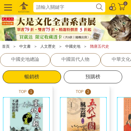
0
首頁
＞
中文書
＞
人文歷史
＞
中國史地
＞
隋唐五代史
中國史地總論
中國當代人物
中華文化
暢銷榜
預購榜
TOP
TOP
1
2