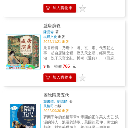
人，玩不來什麼複雜的遊戲，而頭腦簡單的人
則天的家屬，計有女兒（太平公主）、媳婦
天喜歡養小白臉？ 石敬瑭是史上最丟臉的「兒
處在複雜的皇位上無疑非常危險。 & ★朱溫要
（韋后和上官昭容）、孫女（安樂公主、常寧
加入購物車
皇帝」？ 五代十國最後只留下李後主的詞？
是想當皇帝，就必須經過禪讓這道手續，否則
公主、金仙公主，以及玉真公主）、孫媳（玄
《王朝劇場直播中4》鏡頭轉向主角群的楊堅和
百姓就會認為他是亂臣賊子&hellip;&hellip;可是
宗的王皇后）。她影響了其後兩個世代的歷史
李世民父子，前者先解決國家換來換去的南北
他已經把昭宗殺掉了，又該如何被禪讓？於
走向，讓她們懷抱著成為女皇的夢想，只是她
朝，後者再上演「父慈子孝」的玄武門之變。
盛唐演義
是，昭宗的二兒子李柷只得被迫走入歷史，成
的女性後代沒能成功繼承其遺志，女皇夢的路
劇情一路從大唐盛世急轉直下，變成五代十國
了唐哀帝。 & 編輯室推薦 & 「幽默歷史新掌
徑被封堵斷絕，最終皆以失敗收場。 這一頁歷
陳雲淼
著
的大亂鬥，全書涵蓋隋唐時期和五代十國的國
門」霧滿攔江繼《清朝其實很有趣》、《明朝
崧燁文化
出版
史，約莫從六五五年武則天成為皇后開始，直
情與發展史；隋煬帝、王玄策、武則天、狄仁
2022/11/21 出版
其實很有趣》、《民國，絕對和你想的不一
到七三七年她的孫媳王皇后想當武則天第二的
傑、杜甫、唐玄宗、楊貴妃、郭子儀、朱溫、
樣》之後，又推出重磅力作《唐朝實在很邪
圖謀被唐玄宗撲滅為止，共計八十二年。這是
此書所輯，乃唐中、睿、玄、肅、代五朝之
李克用、趙匡胤等重要人物依序登板，用笑到
門》，帶領讀者從嶄新角度閱讀大唐。本書推
一門三代女性自強不息、文化突圍失敗的故
事，起自唐隆之變，歷先天之易，經開元之
噴淚的設計對白，如同在看現場直播脫口秀，
出後即榮登各大暢銷排行榜，是一本絕對不容
事。 &
治，訖于天寶之亂。博考《通典》、《冊府》
顛覆刻板的歷史教材。 & 賽雷漫畫以幽默風
錯失的唐朝麻辣史！ & 霧滿攔江用一貫犀利獨
等諸書，勘正正史之誤；兼采《明皇雜錄》等
765
格，按嚴謹的史實將講述歷史，讓讀者在哈哈
9
折
特價
元
到的見解和詼諧搞笑的風格，為讀者再次解讀
小說，集成野史之趣。七分為實，三分為虛。
大笑之中輕鬆理解發展脈絡，以最短的時間了
了大唐王朝三百多年的歷史。嬉笑怒罵間指點
既有大唐與大食、吐蕃、突厥國際爭霸，也有
解中國五千年的「王朝劇場」；搭配宛如「電
加入購物車
大唐江山，細數帝王風流。 &
宰相與東宮、貴臣、邊將廟堂鬥爭。融入崔顥
影式場景」的畫面，讓人有身臨其境的驚喜體
黃鶴樓、王維輞川別業、王之渙旗亭、李白沉
驗，這是一套你會為了孩子而買、但又搶先看
香亭、王昌齡琉璃堂等文壇軼事，以及裴旻劍
的圖文式歷史書。 &
舞、張旭狂草、吳道子丹青、唐明皇音樂、楊
圖說隋唐五代
貴妃霓裳等藝術佳話。較之《唐書》、《唐
龔書鐸、劉德麟
著
紀》通俗，較之《隋唐演義》可信，較之《唐
風格司
出版
史演義》詳實。
2022/09/30 出版
夢回千年的盛世華章& 帝國的正午萬丈光芒 浪
漫的詩人，浪漫的詩歌，萬國的景仰，萬世的
朝拜，對於盛世而言，都僅僅是一個注腳。 &