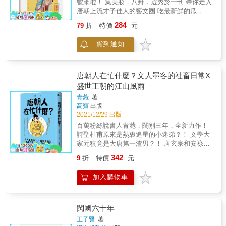
號來啦！ 集美妝．八卦．選秀於一刊 帶你走入
堰，乃一縣之大事，屬於公共工程性質，需要
唐朝上流才子佳人的藝文圈 吃最新鮮的瓜，看
募資和糾集工役，工程本身會連帶牽動到官民
最淒美的愛恨情仇 還有美食美景專欄介紹 千萬
之間，以及居民之間的利益之分配。這是測試
284
79
折
特價
元
不要錯過！ #風華絕代！隨贈九大美人書籤
地方官和地方勢力互動的試金石，會再現於一
（隨機三張） #俊男美女插圖，讓你讀書也賞
方碑石所刻的記文中。工程操控權誰屬，似乎
貨到通知
心悅目 #風趣幽默的時空記者為你採訪第一手
決定了地方官與地方勢力追逐公共權力途上誰
消息，從此不必再死背歷史啦 #是趣味歷史
居上手。 本書提供八至十世紀唐帝國華南地方
書，也是古風潮流雜誌 #搭配實際文物圖對
政治／文化經驗，以及宋帝國十至十一世紀不
照，不再天馬行空 #古人很潮系列，《公子世
唐朝人在忙什麼？文人墨客的社畜日常X
分南北的地方政治／文化經驗。使用「廟／祠
無雙》、《君子溫如玉》系列作！（瑞昇文
盛世王朝的江山風雨
記」、「德政／遺愛碑文」、「循吏傳記」和
化） 穿越時空，夢回唐朝 突然有一天你睜開眼
「牧守行為集錄」四種文本史料，解答中國地
青菀
著
睛，發現自己身處繁華和平的盛世大唐，看見
方治理文化基因設置，與地方實際政情之間錯
高寶
出版
街上往來的行人中不乏有裝扮美艷、詩詞歌賦
縱複雜的關係。 本書封面說明 ◎封面圖片：
2021/12/29 出版
信手拈來，或絲毫不在乎世俗目光，一身瀟灑
「解州關帝廟」，中國最大的關帝廟，位於山
百萬粉絲說書人青菀，闊別三年，全新力作！
勁裝的女子，你是否也會對這個朝代感到好
西運城市解州鎮，是關公故鄉。創建於隋開皇
詩聖杜甫原來是熱衷追星的小迷弟？！ 文學大
奇？ 唐朝女子愛梳妝打扮，人人都知，花鈿面
九年（589），宋元至明清不斷重修或重建，現
家元稹竟是大唐第一渣男？！ 唐玄宗和安祿山
靨樣樣來。當然，一般女子如此，傳奇才女更
今建築為清康熙四十一年（1702）大火後重
曾是互寵花錢不手軟的好哥們？！ ▋幽默重現
不得了，在愛情上，她們不僅敢於追求，愛了
342
9
折
特價
元
建。供奉關帝神龕的崇寧殿，懸掛「神勇」巨
唐朝風雲人物有血有肉的真實瞬間，35篇詩酒
之後更是敢愛敢恨。 一起來聽聽這些美人們如
匾，由清朝乾隆皇帝欽定。
江湖的鮮活故事！ 比宮鬥劇更令人欲罷不能！
何親口對你說！ ★作為一個合格的大唐追星
加入購物車
百萬粉絲徹夜追更！ 古人的如戲人生，遠比歷
族，你一定要掌握的★ &gt;&gt;&gt;潮流穿搭
史更有料。 唐朝人到底在忙什麼？且聽青菀來
&lt;&lt;&lt; ☞臉上有小瑕疵或疤痕，應該畫什
說書。 對社會不滿、成天寫文罵人的憤青詩
麼樣的妝最能遮瑕？ 讓大唐第一女學霸上官婉
人；參選就六親不認、砍頭無數的冷血皇帝；
閩國六十年
兒教妳高段位的遮瑕小技巧。 ☞梳子只能用來
為了賺錢，加班到命也不要的斜槓大臣
梳頭髮嗎？ 錯了！梳子插在頭髮上不僅美觀還
王子賢
著
&hellip;&hellip; 大唐近三百年輝煌盛世，千百