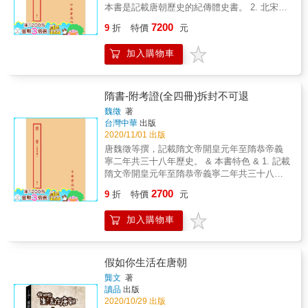
衣住行育樂，讓讀者從中發現平日未曾注意的
本書是記載唐朝歷史的紀傳體史書。 2. 北宋文
唐人生活細節。 2. 打破傳統唐代史著作的窠
學家、史學家、政治家歐陽修與宋祁、范鎮、
7200
臼，透過生活化的敘事、接地氣的視角，一同
9
折
特價
元
呂夏卿等合撰。 3. 版本：上海中華書局據武英
走入尋常百姓間，完整再現一千四百年前唐代
殿本校刊 &
人生活方式。 3. 宛如唐朝生活百科，開啟斑斕
加入購物車
絢麗的日常考察。
隋書-附考證(全四冊)拆封不可退
魏徵
著
台灣中華
出版
2020/11/01 出版
唐魏徵等撰，記載隋文帝開皇元年至隋恭帝義
寧二年共三十八年歷史。 & 本書特色 & 1. 記載
隋文帝開皇元年至隋恭帝義寧二年共三十八年
歷史。 2. 唐知名政治家唐魏徵等撰。 3. 版
2700
9
折
特價
元
本：中華書局據武英殿本校刊 &
加入購物車
假如你生活在唐朝
龔文
著
讀品
出版
2020/10/29 出版