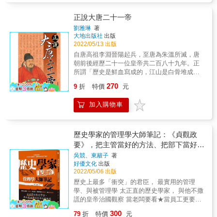
有很多藍圖沒有實現⋯⋯不過沒關係，他看著
乃祥瑞之兆！」 「朕如果開設一個擊球狀元
卻短命的隋王朝，到大唐建立的輝煌盛世】 結
──曾號令天下的輝煌一生，終將成為傳奇！ 神
萬國來朝，看著萬家燈火，他在天梯的頂點闔
科，應該可以考上狀元吧！」 「這些蝗蟲沿路
束了長達兩百多年的分裂混戰，一統中國的隋
龍元年，武則天病重，宰相張柬之等人趁機發
正說大唐二十一帝
眼，再也沒有睜開，留下一紙傳奇。 & 本書特
飛來，從來沒有啃食莊稼，到了長安，就抱在
王朝，卻僅延續了三十幾年便改朝換代...... 代
動兵變，迫使武則天讓位於李顯，這次兵變史
劉雅琳
著
色 & 唐太宗李世民是中國歷史上最出名的政治
荊棘上死掉了。」 「這些老傢伙，不懂得朝代
隋而立的唐朝，使中國成為歷史上最強盛的王
稱神龍革命。武則天在禪位後，於705年辭世，
大地出版社
出版
家與明君之一，同時也是傑出的策略家、軍事
更替的道理，還自比為清流，現在，被我丟進
朝之一， 唐太宗的貞觀之治、一代女皇武則
時年82歲。唐中宗恢復唐朝後，上尊號武則天
2022/05/13 出版
家與詩人，開創了人人讚頌的「貞觀之治」，
黃河裡，成為濁流了吧！」 「我們沒有主人
天、唐明皇的開元之治，締造了前所未有的大
為「則天大聖皇帝」，後遵武氏遺命改稱「則
自唐高祖李淵晉陽起兵，至唐為朱溫所滅，唐
為唐代的繁榮與歷劫不墜奠定了重要基礎，勤
了，願奉太尉為天子！」 「若有人貪圖富貴，
唐盛世。 & 【你知道這些話是哪些人說的嗎？
天大聖皇后」，並以皇后身分入葬乾陵。唐玄
朝前後經歷二十一位皇帝共二百八十九年。正
政愛民亦得民所愛，勵精圖治，堪稱典範。本
把黃袍披在你們身上，到時候就算你們不想
這都是中國史上最精采動人的故事】 「我在南
宗開元四年，改謚號為則天皇后。天寶八年，
所謂「歷史是鮮血寫成的，江山是白骨堆成
書以小說般的敘事手法、嚴謹校勘的史實，為
幹，恐怕也由不得你們了。」 「想當初後周世
方有兩個孝順兒子，可以不用擔心貧窮啦！」
加謚則天順聖皇后。 & 本書特色 & 武則天是一
的」。帝王、權臣、英雄、宦官、後宮，你方
讀者娓娓道來唐太宗千古明君的傳奇人生。
宗對待陛下也很優厚啊，陛下怎麼做得出對不
270
「臣的心就如同臣的面貌一樣。如果面貌可以
位集超凡魅力與無限非議於一身的皇帝，她以
9
折
特價
元
唱罷我登場。為什麼唐朝中後期雖有賢君，可
起世宗的事情來呢？」 「臥榻之外，全都是別
改，心才可以改。」 「這皇帝到底有多胖
頑強的意志、果斷的作風和不屈不撓的精神，
是唐王朝的沒落之路已無人可擋？是誰將大唐
人的地盤，這叫朕如何能夠安歇呢？」 「太祖
啊？」「皇帝龍體，果然不同凡響！」 「照這
在昔日男尊女卑的傳統皇權下，從容不迫地施
加入購物車
江山推向了萬劫不復的深淵，又是誰意圖力挽
皇帝病了很久了吧！怎麼會在這種時候，獨自
麼說來，這些倒在路旁的飯菜，也是太平盛世
展著治國安邦的政治抱負，駕馭著李唐王朝的
狂瀾卻終究無力回天？ & 本書講述唐朝二百八
召見他的弟弟？」 「論功行賞？哼！等你當了
的象徵囉？」 「這麼好的頭頸，不知道誰會來
天下，最終登基稱帝並建立了自己的周王朝。
十餘載的風雲湧動，圍繞李氏家族的傳承和紛
皇帝，再去論功行賞也不晚啊！」 「這個小范
砍掉呢？」 「蝗蟲啊蝗蟲，你將百姓的食物都
歷經八十二個春秋，一代女皇的生命戛然而
爭，二十一位皇帝的悲喜人生，再現大唐王朝
和當初的老范不一樣啦！小范老子，胸中自有
歷史學家的管理學大師筆記：《貞觀政
吃光了，朕身為天子，真恨不得將你們全部生
止，但關於她的傳說卻從未終止。 &
那段令人回味無窮的歷史。
數萬甲兵。」 「壞人也不會認為自己是壞人
要》，把主管當好的方法、把部下當好的
吞活剝！」 「以銅為鏡，可以正衣冠；以古為
啊！你們除了自抬身價之外，難道就不會別的
方法
鏡，可以知興替；以人為鏡，可以明得失。」
吳競、東籬子
著
了嗎？」 「關節不到，有閻羅包老。」 「誤天
好優文化
出版
「這是陛下的家務事，何必要問我們這些外人
下蒼生者，必王安石也！」 「把司馬光那些奸
2022/05/06 出版
呢？」 「希望下輩子，那姓武的變成老鼠，我
邪之輩辦倒，這就是我優先推行的項目！」 人
變成貓，生生世世扼住她的喉嚨！」 「只要陛
歷史上最多「衝突」的君臣， 最實用的管理
類有機會證明自己懂得記取教訓，懂得從前人
下命人在龍椅之後，垂一簾幕，臣妾便可在簾
學、與被管理學 太正直的歷史學家， 與他不撒
的錯誤中學習，懂得繼承過去的文化，開拓一
幕之後聽政。」 「找一只大甕，四面燃燒火炭
謊的皇帝治國觀察 當老闆要看★當員工更要看
個比較光明的未來。──本書作者／白逸琦
加熱，命令囚犯進入甕中，再加以審問，如此
◎中國歷史上管理學大師兼皇帝，與他的治國
300
79
折
特價
元
還怕他不承認嗎？」 「武者，陛下之姓，雙翼
觀察 《貞觀政要》是一部政論性的歷史文獻，