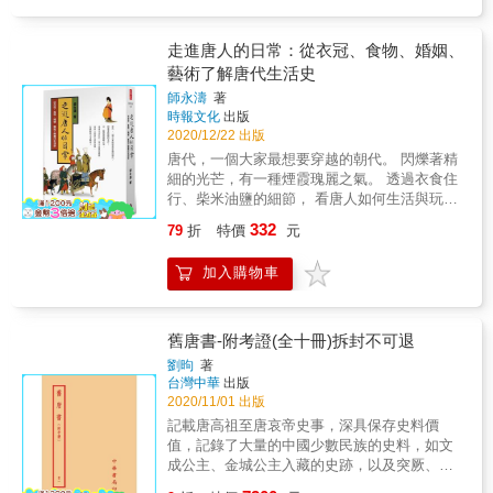
的年代，官方開始主導協議離婚，在當時叫
的國家體制，均田、府兵、開科舉士、建長安
其風格有一種瘋狂喜劇性；理學則從儒家觀念
「和離」。 二、住房：唐朝對貧富差距十分看
城&hellip;&hellip;，成就了輝煌的大唐治世。 &
中尋找新的存在解決，它不是文章之學，而是
重，住房之上人人平等，不許有錢的大爺們蓋
唐朝從來都不是貫通一致的時代，唐朝的文
走進唐人的日常：從衣冠、食物、婚姻、
生命之學。 & 【突破看點】& ◆「近世」概念
高大的房子「造樓閣臨視人家」。 三、宗教：
化、生活，甚至統治形態、經濟脈絡、社會活
藝術了解唐代生活史
怎麼來的？它的最大特色？ ◆深入理解宋朝的
一個人在衣食無虞時往往會追尋精神上的自
動，都應該分為四個段落來看待：武則天稱帝
「祖宗家法」 ◆琴、棋、書、畫，趣看中國的
師永濤
著
由，而玄奘大師的求經之路正是這個時候才能
結束前的初唐、安史之亂爆發前的盛唐、憲宗
文人文化 ◆什麼是機鋒、棒喝？重新認識禪宗
時報文化
出版
有的故事。 除此之外，大唐是少數女人地位得
死於宦官之手前的中唐，以及混亂不安的晚
◆宋明理學為何是教人自由的學問？& & 【系
2020/12/22 出版
到重視的朝代，女性可以大膽裝飾自己的外
唐。 & 唐朝有著好動的身體意識、「不露骨」
列特色】（共13冊，陸續出版中） ◆這是為臺
唐代，一個大家最想要穿越的朝代。 閃爍著精
貌，看看她們如何梳妝打扮，將錦羅玉衣一層
的審美觀、較平等的兩性關係；唐朝誕生了詩
灣讀者而寫的中國通史──只看臺灣，不可能真
細的光芒，有一種煙霞瑰麗之氣。 透過衣食住
一層地穿搭起來，我們會驚訝地發現，這些古
的巔峰，唐詩講對仗、重才氣，創造的是「尺
正認識臺灣。從臺灣主體性出發，中國史是構
行、柴米油鹽的細節， 看唐人如何生活與玩
人絲毫不亞於現代的時尚大家。 也許就現代的
幅江山」，更是連結文人集團的時代工具；唐
成及解釋臺灣史的重要部分。 ◆既是「一家之
樂，怎麼創造人文風采！ & 平凡而如常的日
眼光看來，唐朝的時尚至今仍有我們無法比肩
朝也萌芽了復古運動，文章強調「有我」、以
332
79
折
特價
元
言」，又超越「一家之見」──楊照自比為「二
子，我們稱它做日常。 一塊美味燒餅，能滿足
之處，在那樣國力強盛至極的時代，開放程度
本真承載世間道理，召喚了後世理學的思考。
手研究整合者」，站在前輩同輩學者的龐大學
生活間隙中的口腹之慾； 一件華美衣裳，成為
會有令人驚異，我們可以從書籍中慢慢細品。
& 唐太宗成為「天可汗」，其實是對朝代觀的
加入購物車
術基礎上，為讀者進行有意義的選擇，建立有
點綴日子的火花，光芒極其微小但令人炫目。
這本書最特別的地方在於跳出常規的論述，擺
一種退讓；幾乎傾覆朝廷的「安史之亂」，讓
意義的觀點。 ◆全「新」的讀史方法──考古挖
歷史總是驚人的相似，重返唐朝， 一千四百年
脫了不能變通的慣例，作者用自己整理的史實
前後李唐判若兩朝；而藩鎮的武力割據，終致
掘、敦煌文獻、大內檔案&hellip;&hellip;，王國
前唐人群像竟與我們相去無幾。 & 本書包羅萬
資料，重新構建一個時尚鮮活的大唐生活，將
迎向另一段分裂&hellip;&hellip; & 【突破看
維、陳寅恪等開啟的新史學革命，以及中、
象，透過十二個主題，從人們熱衷追逐「唐朝
舊唐書-附考證(全十冊)拆封不可退
主題焦點拉近到人的層面，細聽其娓娓道來，
點】 ◆重新認識北朝、隋朝在政制上的作為 ◆
臺、日和歐美學界的新研究成果，充分運用近
夢」談起，講述外來文明對唐人的影響、衣
分頭講述唐朝的飲食文化、穿搭藝術、婚姻愛
大唐的四階段性格，與所謂的「盛世詛咒」 ◆
劉昫
著
百年新史料、新觀點，取代傳統舊說法。 ◆用
冠、貴族與平民生活、食物、城市、婚姻、科
情、居住買房、宗教哲學，走進長安城的繁華
台灣中華
出版
唐代的胡人、女子，和有趣的社會生活 ◆深入
問題邀請讀者──探討歷史運作的深層邏輯，不
舉、藝術等，顯現唐人豐富多元的生活樣態。
景象，在街道上觀賞春天的牡丹花，聆聽人群
2020/11/01 出版
認識唐詩的黃金時代，及古文運動 ◆科舉如何
只學What（歷史上發生了什麼），更要探究
在國強民富的唐代過生活，有哪些讓人嘖嘖稱
的歡聲笑語。 盛唐雖然已是一千年以前的事
打擊門第，藩鎮如何崛起 & 【系列特色】（共
記載唐高祖至唐哀帝史事，深具保存史料價
How and Why（這些事如何發生，為什麼會發
奇的故事呢？ 「食衣住行育樂」是二十一世紀
情，我們卻能以文字來重新憶起強盛時代的立
13冊，陸續出版中） ◆這是為臺灣讀者而寫的
值，記錄了大量的中國少數民族的史料，如文
生）。 ◆點燃思考的靈光──從社會型態、民生
的我們重視的民生課題，七至九世紀的唐朝百
體形象。唐朝是時尚的，是迷人的，讀完這本
中國通史──只看臺灣，不可能真正認識臺灣。
成公主、金城公主入藏的史跡，以及突厥、回
經濟、食衣住行、文化思想的角度切入，關注
姓，同樣為此汲汲營營。 & 飲食與禮制 我們除
書，相信你也會愛上那個時代。 名人推薦 江仲
從臺灣主體性出發，中國史是構成及解釋臺灣
紇、吐蕃、契丹等多民族的歷史。 & 本書特色
歷史變化脈絡，自然而然引導獨立思辨的能