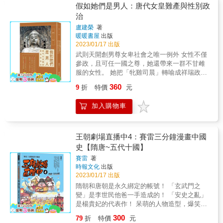
一任帝王楊侑，哭著懇求把天下讓給李淵，萬
比課本有趣，比穿越安全， 有實有料有所本的
略的皇帝，卻在晚年時懈怠朝政，濫用奸佞權
假如她們是男人：唐代女皇難產與性別政
般無奈、不情不願下，李淵從楊侑手裡接過了
唐朝生存指南！ & ◆ 不擅長讀書的話，懂唱
臣，終至安史之亂爆發，國運從此一蹶不振。
治
天下，盛世大唐，於此徐徐拉開帷幕。 & ★李
歌、會打掃也有機會在唐朝當官？ ◆ 唐代公務
本書將從各個面向評述玄宗政績，看看這位
世民說到底，不過是個返祖的類人猿，徒具人
盧建榮
著
員福利這麼好！上一百天班，休兩百天假？ ◆
「盛唐之子」的傳奇一生！ &
暖暖書屋
出版
的外表，卻缺少人的感情，然而，恰恰是因為
大唐學霸並沒有比較吃香？懂得自我行銷更重
2023/01/17 出版
這個特點，才會出乎哥哥李建成及弟弟李元吉
要？ ◆ 那些「萬歲」「娘娘」「大人」「臣
的意料之外，順利地竊居皇位。 & ★武媚娘很
武則天開創男尊女卑社會之唯一例外 女性不僅
妾」放在唐朝，全都是亂叫？ ◆ 唐朝人穿衣不
清楚，不管什麼樣的男人落在自己手裡，不弄
參政，且可任一國之尊，她還帶來一群不甘雌
能隨便選顏色？夜遊要挨打？出遠門還要辦護
到人格裂變精神異常就太不合理了，精心調教
服的女性。 她把「牝雞司晨」轉喻成祥瑞政治
照？ & 如果能回到唐朝，你最想做什麼？ & 唐
下，李治扭曲的人格得以淋漓盡致地分裂體
學 但女性此後為何再也無法稱帝？ 這是一門三
朝是中國歷史上最輝煌盛大的時代，國力強
360
9
折
特價
元
現，在別人面前是高高在上生殺予奪的皇帝，
代女性自強不息，可惜文化突圍失敗的故事 武
盛、四方來使、文化鼎盛、歌舞昇平
在武媚娘面前，只是位低聲下氣兼軟骨頭的奴
則天以女性崛起於男性專擅且壟斷的政治領
&hellip;&hellip;身為唐代都城，長安不但是當時
加入購物車
才。 & ★唐中宗李顯這個男人，終其一生被籠
域，要面對家戶長制和父權社會所施加的壓
全世界規模最大的都市（沒有之一），它的規
罩在女人陰影中，至少有五個女人相繼主宰他
力，她先後歷經幾個階段，首先以皇后之位，
畫也深深影響後世的都城，甚至包括鄰近的日
那可憐的一生，首先，在龍椅上趴伏才一個多
在皇帝同意下坐朝並批公文；中經以皇太后之
本和新羅，怎麼想都是此生必去。 & 但就算是
月時間，就因誤中黑魔法，稀裡糊塗地被廢了
尊，在脅制皇帝之下臨朝聽政，大權一把抓；
王朝劇場直播中4：賽雷三分鐘漫畫中國
一般的旅遊，要是不事先做點功課、安排行
帝位&hellip;&hellip; & ★大唐國政的破敗，究
最後才正式建國稱帝，以周為國號，攀上女性
史【隋唐~五代十國】
程，都難免有迷路被拐的風險；穿越到唐朝這
其原因在李隆基的身上，這廝是個超級大玩
過往不曾達到的極盛巔峰。 她的一生，開創了
麼刺激的事，古代規矩又這麼多，還傻乎乎瞎
賽雷
著
家，在皇位上一趴就是四十多年，卻從沒一天
男尊女卑社會的唯一例外，不僅女性可以參
闖亂晃的話，哪天腦袋搬家也只能說不意外。
時報文化
出版
幹過正經事，留下一堆爛攤子讓子孫收尾。 &
政，抑且可身任一國之尊！但她的掌權和政權
& 本書正是你最佳的大唐旅遊良伴。並非粗略
2023/01/17 出版
★李適繼曾爺爺李隆基之後，成為又一個被迫
的合法性，時時刻刻面臨嚴酷的考驗和危機，
介紹代表唐朝的各種文化，而是透過10大場
隋朝和唐朝是永久綁定的帳號！ 「玄武門之
逃離皇都長安，四處流浪的流亡領導怎麼能混
她一生努力想改變男尊女卑的文化慣習，清除
景，深入挖掘大唐本色，帶領讀者體驗在長安
變」是李世民他爸一手造成的！ 「安史之亂」
了個「德宗」這種至高無上的榮譽稱號呢？ &
那些阻檔女性立志投身政治的任何可能。她還
生活、求學、入仕為官的各種樣貌與細節，一
是楊貴妃的代表作！ 呆萌的人物造型，爆笑的
★李湛登基，開始大玩特玩。這個孩子玩的遊
帶來一群不甘雌服的女性，這之中，想學她一
窺大唐盛世的真實風貌。 &
設計對白，全家人一起搶著看的漫畫歷史！ &
戲超多，但花樣簡單，因為他是個頭腦簡單的
樣當上一國之尊的，大有人在，她們集中在武
300
79
折
特價
元
「科舉制」是治國天才楊堅的得意創作？ 武則