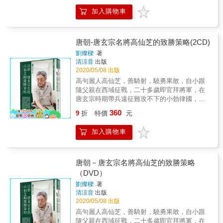
（人生自古誰不廢作者） 聯合推薦 「想到青樓
們則以河北主人自任，將這塊地盤視為八年內
加入購物車
玩耍，有錢還不夠，你得有過人的才情」 「想
戰的戰利品，府主可以傳之子孫，唐廷只能被
在長安討生活不容易，一不留神包你吃上官
迫保證河朔子孫世襲帥職的特權。這無疑是河
司」 「吃喝玩樂四大學問，慾望太高，小心傾
北自治體制，用當時的術語叫「河朔故事」，
家蕩產」 「提著一大袋的錢沒用，想買房可不
唐朝-唐玄宗名將高仙芝的致勝策略(2CD)
成了政治文化慣例。「河朔故事」下的自治體
是誰都可以」 「大唐瓷器、絲綢和文化驚豔全
制，除了指河北人自行選帥之外，還意味著自
劉燦樑
著
世界，全靠留學生和遣唐使」 「律法森嚴，不
清涼音
出版
行募兵、賦稅，以及命官之權，獨立於唐廷之
同級別人物犯罪，待遇可不同」 「女子白胖不
2020/05/08 出版
外，唐廷不得干預。 & ◆醜化河北人的「帝國
虛胖，肥而不膩，豐腴的時尚」& & 大唐，絕
文化工程師」 & 唐中晚期的河北人，在政治上
高句麗人高仙芝，善騎射，驍勇果敢，自小跟
對是一個氣勢恢宏、風姿綽約、口碑極佳的閃
採取抵抗唐廷的立場，而橫遭兩京士大夫的醜
隨父親在西域征戰，二十多歲即官拜將軍，在
亮時代。在這裡百姓們有著很多和我們不同的
化，甚至污名化，讓忠於帝國的人對反抗者心
唐玄宗時期帶兵遠征難攻不下的小勃律國，打
生活習慣和規則。大到宵禁、市坊、城市規
生反感，而煽起一股以軍事解決反抗者的鷹派
下中外軍事史中奇蹟的一役，其聲名威震西
360
劃；小到裝修規則、禮儀講究、吃穿、規矩繁
9
折
特價
元
風潮。再加上寫史的權力操縱在唐代兩京士大
域，讓西域各國皆向唐朝俯首稱臣。究竟高仙
縟，稍不留意就可能觸犯大唐法律。& 作為經
夫及其後代心儀者手中，於是兩京士大夫對河
芝是如何在一千二百多年前突破資源及地理環
濟文化中心，吃喝玩樂少不了。大唐年輕人有
加入購物車
北人的歧視意見被後代史家當事實看待，因而
境的限制達成勝利，完成這近乎不可能的任務
自己的玩法，這裡沒有Line、whatsapp，但不
被消音長達一千二百年之久。本書稱這批粉
呢？讓劉燦樑教授為您說解……
缺段子手；沒有電腦遊戲，卻可呼朋引伴行酒
飾、醜化又試圖馴化河北人的志工隊伍為「帝
令；沒有籃球棒球，但可騎馬射箭打馬球。順
國文化工程師」。這些文化菁英旨在形塑河北
唐朝－唐玄宗名將高仙芝的致勝策略
便一提，在大唐時尚圈裡，得克制你的購物
人作為異族的集體形象，並在有裂縫的社會中
（DVD）
欲，進口的、國產的應有盡有，分分鐘傾家蕩
製造內部敵人，然後在應付失據後又不負責任
產。& 從基本的社會常識開始，延伸到政治、
劉燦樑
著
地一哄而散，如韓愈、元稹、劉禹錫、杜牧，
清涼音
出版
軍事、經濟文化、外交、娛樂、時尚潮流等諸
以及權德輿等人。 & 作者以新文化史的素養，
2020/05/08 出版
多方面：唐代的戶籍制度，唐代婦女的職場生
以出土的石碑史料為依據，講述唐河攻守雙方
活與時尚觀，唐代與周邊國家的交往
高句麗人高仙芝，善騎射，驍勇果敢，自小跟
拉鋸的過程，並從不同的角度看待這場軍事與
&hellip;&hellip;用輕鬆幽默的解讀方式，呈現出
隨父親在西域征戰，二十多歲即官拜將軍，在