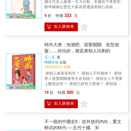
強人。她在當上皇帝後，在任用官員問題上，
國古代史上最後一次大分裂，本書由卞孝萱和
宮政治兩個角度，窥探宮廷學的奧祕。
創造了一項紀錄：換人最多，速度最快。 ◎劉
鄭學檬兩位歷史大家為普通讀者精心寫就，分
備真的借了荊州嗎？ 孫權偷襲荊州，背叛同
門別類地介紹了五代十國時期的政治、農工商
333
9
折
特價
元
盟，已站在道義的反面，又招來了幾至滅亡大
業、民族交往和文化藝術等各個方面。體例清
禍，人心動搖。為了挽回人心，就只有把罪狀
晰，內容簡明，深入淺出，書中論述除有紮實
加入購物車
反扣到劉備的頭上了。所以說，所謂借荊州，
的文獻史料依據外，還注意吸收相關考古成
很可能是孫權為了不授人予撕毀同盟、偷襲荊
果，是一本關於五代時期的精彩的斷代史，也
州的惡名而杜撰出來的。亂世紛爭，講究的是
是讀者了解五代十國這段「混亂」歷史的優質
弱肉強食的叢林法則，是不存在租或借的。
通識讀物。
時尚大唐：泡酒吧、迎娶闖關、造型假
髮……你玩的，都是唐朝人玩剩的
王一凡
著
時報文化
出版
2021/01/12 出版
‧唐朝人搶著當和尚？ ‧唐朝人不吃豬肉？ ‧唐朝
男人迎娶闖關會有生命危險？ ‧唐朝女人不需要
上醫美診所？ ‧唐朝已經有大賣場？ ‧唐朝很多
違章建築？ ‧唐朝就有離婚協議書？ ‧唐朝人隨
300
79
折
特價
元
口就來句唐詩？ 大唐風俗文化全紀錄！ 唐朝是
中國歷史輝煌的王朝之一，無論是政治制度、
加入購物車
經濟水準、軍事力量、人口數量，還是國土疆
域、國際影響力，都是世界上數一數二的強大
國家。首都長安成為世界的中心，群賢畢至，
萬國來朝；各色人種、文化，各種風俗、習
不一樣的中國史8：從外放到內向，重文
慣，各種知識、觀念交流碰撞，形成唐朝社會
輕武的時代──五代十國、宋