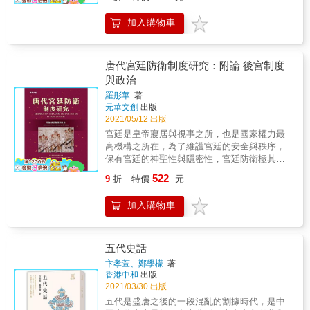
朝盛世傳奇，重現長安人文薈萃風貌。多角度
倦。又本書論隋文帝一生之轉折，很具啟發
探索歷史，生動有趣，展現唐朝三百年間的文
性，我願鄭重向讀者推薦這本啟人智慧、發人
加入購物車
明與野蠻、權力與戰爭、陰謀與愛情、浪漫與
深省的好書，相信必能承擔開卷有益之古
殘酷。 大唐王朝以其前所未有的輝煌與繁榮開
訓。」──政治大學歷史系教授 王德權
創了中國歷史的盛世，文采風流、赫赫武功、
萬國來朝； 然而，盛世的背影之下藏著陰謀和
唐代宮廷防衛制度研究：附論 後宮制度
血腥，鼎盛之後是戰亂和凋敝。 斷壁殘垣，一
與政治
抹餘暉，殘存那盛世的榮光。 這是一本歷史類
羅彤華
著
通俗讀物。在中國的歷史裡，漢家雄魂，唐家
元華文創
出版
氣魄令人神往！這兩個王朝都是建立在短命大
2021/05/12 出版
一統王朝滅亡的基礎上的，都很好地汲取了前
宮廷是皇帝寢居與視事之所，也是國家權力最
朝滅亡的歷史教訓，加強中央集權，致力於發
高機構之所在，為了維護宮廷的安全與秩序，
展生產，積極開邊拓土，迎來鼎極盛世。與漢
保有宮廷的神聖性與隱密性，宮廷防衛極其重
朝相較，唐朝經濟的科技、文化、藝術更呈現
要。 本書從宮門的開閉、宮廷的門禁制度、官
出多元化、開放性等特點，而且氣度恢宏，與
522
9
折
特價
元
吏入宮與車馬僕從的管理、宮廷防衛體系的建
亞歐國家均有往來，《熬通宵也要讀完的大唐
構及其演變、宮中的監獄等面向，說明唐朝如
史》即注重於這些方面的介紹，以便讓讀者更
加入購物車
何佈下宮廷防護網，並以稽查嚴管，強化宮廷
好的瞭解唐朝的鼎盛歷史。 ～本書精彩解讀～
的防衛力道。至於其中存在的制度與人為缺
◎李世民篡改史書 李世民之篡改史書，乃是有
失，也是本書要探索的課題。 本書附帶討論後
意「抓大放小」，刪除了所有「囚慈父於後
宮的兩個群體&mdash;宮官與宮女。女主專政
五代史話
宮」的罪惡，鼓勵史官大書特書誅兄殺弟細
時其權力的堅強後盾，就是其背後有以宮官為
節，目的是以此掩彼，擾亂和遮掩後世人的耳
卞孝萱、鄭學檬
著
主的宮婦群體。宮女身分雖卑賤，但連結的人
香港中和
出版
目。 ◎武則天的不光彩紀錄 武則天是一個非常
際網絡甚廣，在宮廷變局中的群體動向與派別
2021/03/30 出版
歹毒的女皇帝。當初，為了當上皇后，她不惜
勢力，常對事件有不小的影響力。 & 本書特色
親手掐死自己的親生女兒，堪稱狠人、毒人、
五代是盛唐之後的一段混亂的割據時代，是中
宮廷學的內容複雜多變，本書從宮廷防衛與後