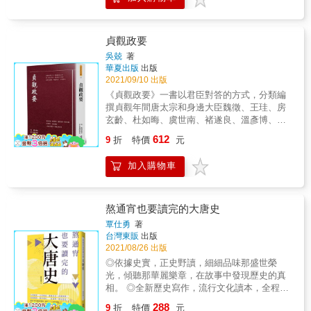
就是通才型，直到唐代為了一時財政上需求，
是。隋文帝用短短數十年，建立了詳盡的體
乃拔擢並重用財經技術官僚，而轉往局部專業
制，範圍涉及政治制度、社會制度、法律制
進行。那些始自戰國時期的各國治術以及西漢
度，他劃時代的改革，奠定沿用至唐朝、宋
帝國的財經典籍，此時早已不管用，也因此產
貞觀政要
朝，甚至是清朝的體制，正如清代王夫之所
生創新空間，同時也遭遇「低稅理想」這種傳
言，隋「以立法而施及唐宋」，在中國數千年
吳兢
著
統文化價值的阻力。 低稅理想就像兩面刃，無
華夏出版
出版
的歷史中，隋朝雖無曇花一現，但她留下的制
限上綱的結果，固然可遏抑財經官橫徵暴斂式
2021/09/10 出版
度，在在肯定了隋朝是個華麗燦爛的時代。 本
的胡作非為，但也可能使任何有創意的理財手
書全面且系統性的敘述了隋文帝建立隋王朝、
《貞觀政要》一書以君臣對答的方式，分類編
段不得提出。在唐代中晚期，當商業產能達到
一統中原的過程。詳盡了分析他的各項治國方
撰貞觀年間唐太宗和身邊大臣魏徵、王珪、房
國家總生產力的一定比重時，仍以此名義禁止
針或成效，並在這個基礎上對他的歷史作用做
玄齡、杜如晦、虞世南、褚遂良、溫彥博、劉
開拓徵收商稅。 可是當國家遭逢戰爭、天災，
了深入探討。本書內容豐富詳實，是研究隋文
洎、馬周、戴冑、孔穎達、岑文本、姚思廉等
612
或因皇家工程所導致的巨大人禍時，財經官或
9
折
特價
元
帝與隋朝的重要著作，一探隋文帝的人生，並
四十五人的政論，方便後人參考前人經驗，以
理財家總要從事一番彌補財政赤字或缺口的作
給予其最客觀的評價。 本書特色 1.史料考證詳
古為鏡，擇善而從。
為，這些作為會被士大夫集團的輿論視同干犯
加入購物車
實，全面呈現隋文帝統治時期的狀況 2.探究隋
文化價值的財政手段，造成財經技術官僚終究
文帝時期的歷史背景，以及他如何透過權勢奠
不為通才型官僚體系所容，弄得內部烈火焚
定隋唐盛世的基礎 3.研究隋文帝的出生及其性
天，一百多年仍紛擾不定。皇權、官僚，以及
格 好評推薦 專文導讀 「綜觀本書，作者著重
熬通宵也要讀完的大唐史
控扼理財的文化價值等因素盤根錯節，因而譜
從「人與權力」關係描繪隋文帝的一生。書中
覃仕勇
著
出了唐代財經技術官僚雛型的出現，以及文化
描述根基不深厚的楊堅，在權力漩渦裡獲大
台灣東販
出版
政治衝突這幕歷史大戲。 本書特色 ◎封面圖
位，戰兢地鞏固權力，又通過精心規劃的謀
2021/08/26 出版
片：「乾元重寶」，理財家第五琦賴以解決戰
略，以最小代價分化突厥的威脅，開啟日本學
◎依據史實，正史野讀，細細品味那盛世榮
時財政的利器，想以低價換回開元通寶，形同
者所謂「東亞世界帝國」的序幕。
光，傾聽那華麗樂章，在故事中發現歷史的真
政府運用財務槓桿大套民間財利。這種政府搶
&hellip;&hellip;本書引用史料豐富，加上必須深
相。 ◎全新歷史寫作，流行文化讀本，全程講
民間錢政策收到一時解決財務赤字的效益。
究國制變動，本不利於傳記的通俗性和可讀
述大唐王朝三百年興衰大歷史。 ◎還原大唐王
性，但作者流暢的思路和文筆，令人讀來不
288
9
折
特價
元