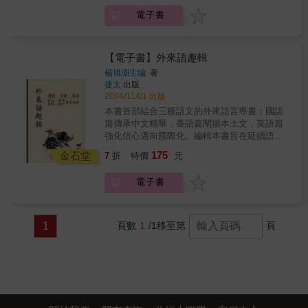
照日文的五十音來做分類區分，查詢迅速。3.
電子書
使用日本墨料及進口紙張，呵護您的雙手，體
貼您的眼睛。4.硬殼精裝質感舒適，具有長期
使用的保存價值。5.初學日文、日文專家都不
能錯過的日漢辭典專書。6.收錄8000句，市面
【電子書】外來語趣輯
最完整的日漢辭典專書
楊旭淵主編
著
捷太
出版
2004/11/01 出版
本書首部結合三種語文的外來語言專書：國語
篇傳承中文精華，臺語篇闡揚本土文，英語篇
強化信心邁向國際化。編輯本書旨在延續語言
文字的傳承，發揚教育文化的功能，並提供研
175
金石堂
7
折
特價
元
究發展的基礎。
電子書
1
頁數
1
/1
移至第
頁