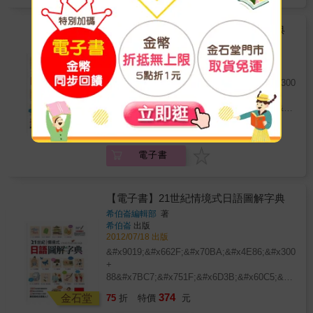
音」的標示，提醒讀者不同音節會有不同高低
了可以聽單字、會話加強聽力，還可以隨時透
音的念法。情境會話每篇主題都有一篇實用會
過錄音功能說日語，實際演練多聽多說，日語
話，採中日對照，方便閱讀與學習。在進入會
【電子書】21世紀情境式日語圖解字典
不進步也難。附圖解美食日語別冊全新增訂版
話前，會先提供給讀者一句從對話中挑選出生
特別贈送圖解美食日語別冊，集結了8大主題的
希伯崙編輯部
著
活常用到的『實用句』，可記下並活用於日常
希伯崙
出版
日本美食，讓您以最實用、生動的方式學日
生活中。輕鬆小品本書收錄22則「輕鬆小品」
2012/07/18 出版
語，還能更了解道地日本文化。
單元包括了參加日本婚禮時的禮儀、泡日本的
&#x9019;&#x662F;&#x70BA;&#x4E86;&#x300E;&
溫泉、澡堂時候需要注意的事情等，對於想去
+
日本旅行和考慮留學的人提供了許多有用的資
88&#x7BC7;&#x751F;&#x6D3B;&#x60C5;&#x5883
訊。電腦互動學習軟體功能齊全，隨點隨唸輕
+
374
鬆學習網路下載的電腦互動學習軟體，收錄書
Readmoo
特價
元
22&#x7BC7;&#x65E5;&#x672C;&#x6587;&#x5316
中所有圖解畫面，圖片中所有單字皆可隨點隨
&#x6BCF;&#x5929;&#x90FD;&#x7528;&#x5F97;&
唸，還有專業日籍老師所錄製的朗讀MP3，讓
電子書
&#x8D85;&#x5BE6;&#x7528;&#x60C5;&#x5883;&
讀者聽到正確發音，軟體中還設計了錄音練
&#x8DA3;&#x5473;&#x6587;&#x5316;&#x88DC;&
習、反覆朗讀、中文翻譯等實用功能，讀者除
ROM&#x5B78;&#x7FD2;&#x5149;&#x789F; +
了可以聽單字、會話加強聽力，還可以隨時透
&#x8AB2;&#x6587;&#x6717;&#x8B80;MP3&#x60A
【電子書】21世紀情境式日語圖解字典
過錄音功能說日語，實際演練多聽多說，日語
ROM&#x4E2D;&#x7684;&#x807D;&#x529B;&#x7DF
希伯崙編輯部
著
不進步也難。附圖解美食日語別冊全新增訂版
希伯崙
出版
特別贈送圖解美食日語別冊，集結了8大主題的
2012/07/18 出版
日本美食，讓您以最實用、生動的方式學日
&#x9019;&#x662F;&#x70BA;&#x4E86;&#x300E;&
語，還能更了解道地日本文化。
+
88&#x7BC7;&#x751F;&#x6D3B;&#x60C5;&#x5883
+
374
金石堂
75
折
特價
元
22&#x7BC7;&#x65E5;&#x672C;&#x6587;&#x5316