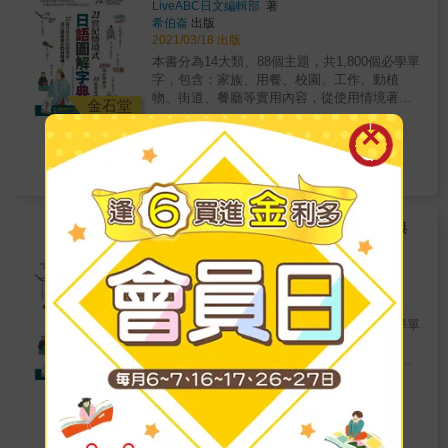
猛進！
LiveABC日文編輯部
著
候，也可以成為練習聽力的絕佳時刻！本書所
希伯崙
出版
附之中日發聲MP3 QR Code，是由三位發音精
2021/03/18 出版
準的日籍老師所錄製，共收錄全書2800個漢
本書分為14大類、88個主題，共1,800個必學單
字、超過22000個字彙，音檔總時數共30個小時
字，包含：家族、用餐、校園、工作、動植
以上！隨時隨地邊聽邊記，讓大量的單字成為
物、街道、餐廳等實用內容，從使用情境著
你的背景音樂，學習自然效率加倍不再怕「直
金石堂
手，繪出一幅幅生動的圖解插畫，讓背誦單字
接」聽到日語！ & 本書開頭先將日語音讀、訓
374
75
折
特價
元
也可以很有趣又有效率。圖解單字依據主題會
讀作簡單扼要的說明，之後針對每個漢字分別
將相關的單字彙整，並標示日文、中文，以及
列出音讀和訓讀的唸法並舉出常用的詞語，讓
電子書
羅馬拼音幫助讀者正確發音，另外還加上「重
讀者能在學習上對音讀、訓讀有舉一反三之
音」的標示，提醒讀者不同音節會有不同高低
效。注音符號的書眉設計讓檢索更加快速，書
音的念法。情境會話每篇主題都有一篇實用會
末也一併附上筆劃與音檔索引，相信結合了書
話，採中日對照，方便閱讀與學習。在進入會
【電子書】21世紀情境式日語圖解字典
本上的知識與中日發聲MP3的幫助，此書必是
話前，會先提供給讀者一句從對話中挑選出生
（全新增訂版）
您考場上的得力助手！ &
活常用到的『實用句』，可記下並活用於日常
LiveABC日文編輯部
著
生活中。輕鬆小品本書收錄22則「輕鬆小品」
希伯崙
出版
單元包括了參加日本婚禮時的禮儀、泡日本的
2021/03/18 出版
溫泉、澡堂時候需要注意的事情等，對於想去
本書分為14大類、88個主題，共1,800個必學單
日本旅行和考慮留學的人提供了許多有用的資
字，包含：家族、用餐、校園、工作、動植
訊。電腦互動學習軟體功能齊全，隨點隨唸輕
物、街道、餐廳等實用內容，從使用情境著
鬆學習網路下載的電腦互動學習軟體，收錄書
Readmoo
手，繪出一幅幅生動的圖解插畫，讓背誦單字
中所有圖解畫面，圖片中所有單字皆可隨點隨
374
特價
元
也可以很有趣又有效率。圖解單字依據主題會
唸，還有專業日籍老師所錄製的朗讀MP3，讓
將相關的單字彙整，並標示日文、中文，以及
讀者聽到正確發音，軟體中還設計了錄音練
電子書
羅馬拼音幫助讀者正確發音，另外還加上「重
習、反覆朗讀、中文翻譯等實用功能，讀者除