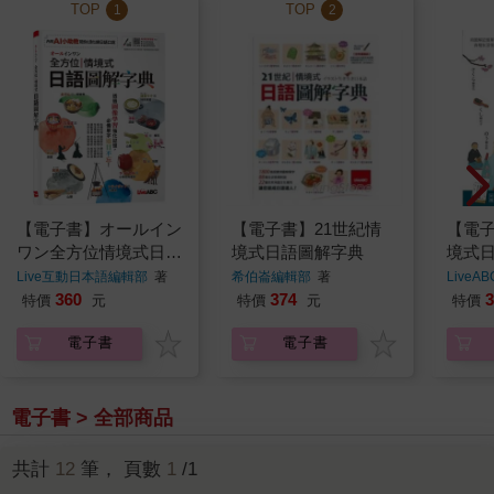
TOP
TOP
1
2
【電子書】オールイン
【電子書】21世紀情
【電子
ワン全方位情境式日語
境式日語圖解字典
境式
圖解字典
新增
Live互動日本語編輯部
著
希伯崙編輯部
著
Live
360
374
3
特價
元
特價
元
特價
電子書
電子書
電子書 > 全部商品
共計
12
筆， 頁數
1
/1