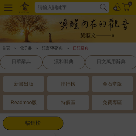
0
首頁
＞
電子書
＞
語言/字辭典
＞
日語辭典
日華辭典
漢和辭典
日文萬用辭典
新書出版
排行榜
金石堂版
Readmoo版
特價區
免費專區
暢銷榜