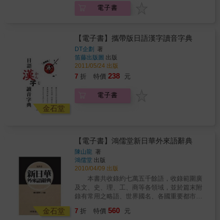
&#x6BCF;&#x5929;&#x90FD;&#x7528;&#x5F97;&
電子書
&#x8D85;&#x5BE6;&#x7528;&#x60C5;&#x5883;&
&#x8DA3;&#x5473;&#x6587;&#x5316;&#x88DC;&
ROM&#x5B78;&#x7FD2;&#x5149;&#x789F; +
&#x8AB2;&#x6587;&#x6717;&#x8B80;MP3&#x60A
【電子書】攜帶版日語漢字讀音字典
ROM&#x4E2D;&#x7684;&#x807D;&#x529B;&#x7DF
DT企劃
著
笛藤出版圖
出版
2011/05/24 出版
238
7
折
特價
元
電子書
金石堂
【電子書】鴻儒堂新日華外來語辭典
陳山龍
著
鴻儒堂
出版
2010/04/09 出版
本書共收錄約七萬五千餘語，收錄範圍廣
及文、史、理、工、商等各領域，並於篇末附
錄有常用之略語、世界國名、各國重要都市名
及21世紀重要人名，以利讀者查閱。
560
金石堂
7
折
特價
元