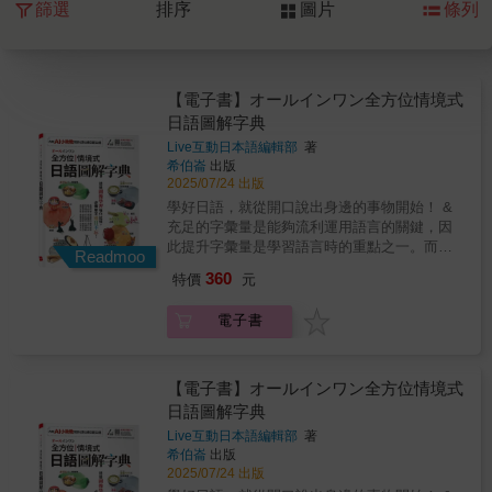
篩選
排序
圖片
條列
【電子書】オールインワン全方位情境式
日語圖解字典
Live互動日本語編輯部
著
希伯崙
出版
2025/07/24 出版
學好日語，就從開口說出身邊的事物開始！ &
充足的字彙量是能夠流利運用語言的關鍵，因
此提升字彙量是學習語言時的重點之一。而說
Readmoo
到提升字彙量，我們最熟悉的日常生活便是最
360
特價
元
佳的學習素材，從身邊的事物開始，試著將眼
前所見以日語表達，即是輕鬆又有效率的學習
電子書
方法。本書收錄超過兩千個必備日語單字，並
以日常生活情境分類，為您一次網羅常見的相
關單字。 & 本書分為十五大主題，包含各式飲
食、觀光旅遊、時尚服飾、運動健身、交通運
【電子書】オールインワン全方位情境式
輸、休閒娛樂、自然生態等貼近日常生活之情
日語圖解字典
境。書中穿插大量照片及插圖，以圖像輔助記
Live互動日本語編輯部
著
憶，且單字皆標示重音及中文翻譯，讓您快速
希伯崙
出版
掌握正確發音及語意。書中更為您規畫了四十
2025/07/24 出版
篇情境對話，不僅可靈活運用所學單字，還能