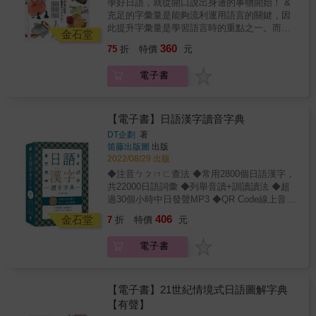
學好日語，就從開口說出身邊的事物開始！ &
認識與該情境相關的慣用表現，增進日語會話
充足的字彙量是能夠流利運用語言的關鍵，因
能力。此外，也可掃描頁面上的QR code線上
此提升字彙量是學習語言時的重點之一。而說
聆聽朗讀音檔，或觀賞由母語人士演出之情境
金石堂
到提升字彙量，我們最熟悉的日常生活便是最
會話影片，隨時隨地提升您的日語實力！ & 背
360
75
折
特價
元
佳的學習素材，從身邊的事物開始，試著將眼
單字並非只有死記硬背，找到適合自己的方法
前所見以日語表達，即是輕鬆又有效率的學習
才能有效並持之以恆地學習。當您閱讀完書中
電子書
方法。本書收錄超過兩千個必備日語單字，並
內容，不妨試著以日語一一說出周遭的事物，
以日常生活情境分類，為您一次網羅常見的相
藉由反覆練習及應用來確認學習成果，同時找
關單字。 & 本書分為十五大主題，包含各式飲
出不熟悉的內容加以補強。相信您一定能夠輕
食、觀光旅遊、時尚服飾、運動健身、交通運
【電子書】日語漢字讀音字典
鬆擴充字彙量並提升口語表達能力，日語突飛
輸、休閒娛樂、自然生態等貼近日常生活之情
猛進！
DT企劃
著
境。書中穿插大量照片及插圖，以圖像輔助記
笛藤出版圖
出版
憶，且單字皆標示重音及中文翻譯，讓您快速
2022/08/29 出版
掌握正確發音及語意。書中更為您規畫了四十
◆注音ㄅㄆㄇㄈ查法 ◆常用2800個日語漢字，
篇情境對話，不僅可靈活運用所學單字，還能
共22000日語詞彙 ◆列舉音讀+訓讀讀法 ◆超
認識與該情境相關的慣用表現，增進日語會話
過30個小時中日發聲MP3 ◆QR Code線上音檔
能力。此外，也可掃描頁面上的QR code線上
隨掃隨聽學習無阻礙 ※音檔連結位於P.2※ & 一
406
聆聽朗讀音檔，或觀賞由母語人士演出之情境
金石堂
7
折
特價
元
般的日語字典盡是あいうえお的編排順序，往
會話影片，隨時隨地提升您的日語實力！ & 背
往令初學者在遇到不會唸的漢字時也不知從何
單字並非只有死記硬背，找到適合自己的方法
電子書
查起，索性放棄。本書為方便國人查閱，跳脫
才能有效並持之以恆地學習。當您閱讀完書中
五十音的編排順序，獨樹一格以注音符號ㄅㄆ
內容，不妨試著以日語一一說出周遭的事物，
ㄇ的方式編排，讓讀者查日文漢字如查中文字
藉由反覆練習及應用來確認學習成果，同時找
典一般，能更加快速、方便地找到漢字的讀
【電子書】21世紀情境式日語圖解字典
出不熟悉的內容加以補強。相信您一定能夠輕
音。 & 字典在手時可以輕鬆瀏覽左右頁的字，
【有聲】
鬆擴充字彙量並提升口語表達能力，日語突飛
以視覺記憶延伸學習。然而書本不在身邊的時