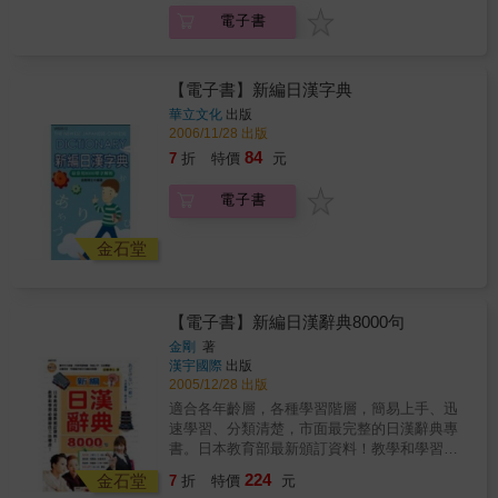
電子書
【電子書】新編日漢字典
華立文化
出版
2006/11/28 出版
84
7
折
特價
元
電子書
金石堂
【電子書】新編日漢辭典8000句
金剛
著
漢宇國際
出版
2005/12/28 出版
適合各年齡層，各種學習階層，簡易上手、迅
速學習、分類清楚，市面最完整的日漢辭典專
書。日本教育部最新頒訂資料！教學和學習必
備最佳工具專書！本書特色 1.特別製作本書的
224
金石堂
7
折
特價
元
使用技巧，讓您在最短時間內迅速上手。2.按