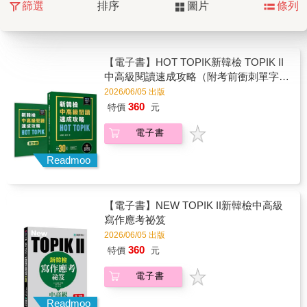
篩選
排序
圖片
條列
【電子書】HOT TOPIK新韓檢 TOPIK II
中高級閱讀速成攻略（附考前衝刺單字小
冊）
2026/06/05 出版
360
特價
元
電子書
Readmoo
【電子書】NEW TOPIK II新韓檢中高級
寫作應考祕笈
2026/06/05 出版
360
特價
元
電子書
Readmoo