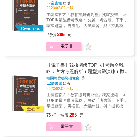
型，答案都在「考古題」裡！ 本書帶你一題一
紙，讓你提前感受考場作答情境，真正上戰場
EZ叢書館
出版
會學習如何描述各種場所，包括街道和家庭中
題練習「第60回官方授權考古題」，解析題目
更能從容不迫、發揮實力！ &
2023/02/02 出版
的物品。日常生活的部分會學習描述一天的作
中的關鍵字、句型，以及各題型準備方向，並
由韓國官方「教育振興研究會」獨家授權！ &
息安排、居家活動、生活習慣和家務事，並學
補充每個選項正確或錯誤的原因，讓你完全掌
TOPIK最強備考戰略： 先從「考古題」下手，
會生活中常用的動詞、形容詞和表現方式。食
握考試題型，奠定應考實力。 特色二：超過
掌握題型， 再搭配「大量練習」與「擬真模擬
物主題主要是探索水果、蔬菜、肉類、海鮮、
300題實戰演練，熟悉韓檢題型 聽力、寫作、
Readmoo
考」， 讓你韓檢初級一次就過！ & 韓檢TOPIK
飲料和飯後甜點等不同類型的食物，並學習有
閱讀，所有題型解析後皆提供大量實戰演練
285
特價
元
官方自2020年起不再公開考古題，準備起來更
關飯桌禮儀和料理方法的知識。閒暇主題會帶
題，全書超過300題，讓你真正熟悉每一種題
加不易。來自韓國的「教育振興研究會」團
學習者了解關於興趣、運動、旅行、通信和購
型、培養解題手感，還能抓出自己不夠熟練的
電子書
隊，因長期研究韓檢與韓語教育，不僅擅長抓
物的詞彙和表達方式。人的部分可以學到如何
觀念再補強。若時間不夠，你可以優先練習不
出考點，猜題還十分精準，並將所有研發成果
表達感覺、情緒、人物特徵、身體部位和穿
熟悉的題型，用大量解題一一擊破自己的弱
濃縮在這本《韓檢初級TOPIKI考題全戰略》，
著。大自然的部分則帶領學習者學會如何談論
點！ 特色三：提供擬真模擬試題2回＋作答
替你節省寶貴時間，一次考取理想成績！ & 本
【電子書】韓檢初級TOPIK I 考題全戰
季節、天氣、動物以及鄉村生活。 PART 2從基
紙，第一次考也不怕 本書獨家收錄2回由
書特色 & 特色一：帶你逐題解析考古題，徹底
礎字彙延伸的進階單字 PART 2開始會讓大家深
略：官方考題解析＋題型實戰演練＋擬真
「IRBE 教育振興研究會（韓國）」團隊研發的
搞懂韓檢怎麼考 韓檢要考什麼、怎麼考、有哪
入學習延伸字彙，這是初級學習者想邁入中級
擬真模擬試題，同時附上正式考試用的作答
模擬試題，一本搞定！
韓國教育振興研究會
著
些題型？其實答案都在「考古題」裡！ & 本書
門檻一定要學的必備單字。人的部分會從PART
紙，讓你提前感受考場作答情境，真正上戰場
EZ叢書館
出版
實際帶你一題一題寫「第60回官方授權考古
1初步的外表描述進入比較進階的細節描述，學
更能從容不迫、發揮實力！ &
2023/02/02 出版
題」，解析裡面出現的關鍵字、句型，以及題
習如何形容一個人的外貌、個性、給人的感
由韓國官方「教育振興研究會」獨家授權！ &
型準備方向，讓你完全掌握韓檢，奠定應考實
覺、人際關係還有與人生有關的單字。除此之
TOPIK最強備考戰略： 先從「考古題」下手，
力。 & 特色二：豐富實戰演練，更熟悉韓檢題
外，還會探索受傷、治療、家庭問題和生活中
掌握題型， 再搭配「大量練習」與「擬真模擬
型 全書各題型考古題後皆有5~20題不等的實戰
金石堂
可能出現的問題的相關詞彙與表達方式。並學
考」， 讓你韓檢初級一次就過！ & 韓檢TOPIK
演練，刷題不但能培養解題手感，還能知道自
習相反副詞、相反形容詞、相反動詞以擴展詞
285
75
折
特價
元
官方自2020年起不再公開考古題，準備起來更
己哪些觀念還不太熟練，再去進行補強，才能
彙量。瞭解動作動詞、身體相關動詞、共同場
加不易。來自韓國的「教育振興研究會」團
達到最佳學習效果！ & 倘若你已經很熟悉某題
景中經常一起出現的動詞，藉此拓展字彙量。
電子書
隊，因長期研究韓檢與韓語教育，不僅擅長抓
型，也可以只針對較弱的題型練習；若不確定
PART 3中級程度學習者必備基礎單字 PART 3
出考點，猜題還十分精準，並將所有研發成果
自己不熟悉哪些題型，但時間又不夠的話，建
深入研究不同類型的動詞，包括動詞的變化和