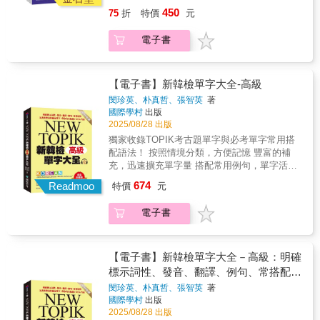
TOPIK 最常考的實際用法？這本書，幫你一次
例句和歷屆考題用法練習運用方式（學習階
450
75
折
特價
元
解決所有學習單字的困擾！由韓國大學資深韓
段），最後利用實戰練習題檢驗學習成果（確
語教育講師共同編撰，精準剖析 TOPIK Ⅱ 歷
認階段），再加上每 10 天 1 次的複習單元，
電子書
屆公開試題，鎖定 45 大命題領域和 5 回仿韓
以及書末 2 回迷你模擬試題，幫助你牢牢記住
檢複習，只需要 50 天，就能輕鬆活用 TOPIK
並靈活運用學過的單字。特色三：出題 TIP +
必考單字！本書特色特色一：精準鎖定 TOPIK
高分小知識，加深單字理解！針對容易混淆的
II 必考單字，系統化主題學習！分析 2014 年韓
【電子書】新韓檢單字大全-高級
單字與相似表達方式，特別整理「出題 TIP」
檢改版後所有公開試題，並彙整國立國際教育
迅速釐清，而單字背後相關的知識背景補充，
閔珍英、朴真哲、張智英
著
院「TOPIK 公開詞彙表」及韓國國內大學與機
國際學村
出版
則設計「高分小知識」輔助學習，讓你邊背單
構教材，精選出超過 1000 個必考單字，每天依
2025/08/28 出版
字邊解決學習疑問，掌握韓檢命題方向。特色
照不同主題學習 30 個單字，讓你用最有效率的
四：QR Code 線上音檔 + 全書題目中文翻譯，
獨家收錄TOPIK考古題單字與必考單字常用搭
方式，掌握韓檢最常考的單字及其用法，不再
一本就能達成全方位學習！每日單元皆有音
配語法！ 按照情境分類，方便記憶 豐富的補
硬記亂背。特色二：「準備－學習－確認」三
檔，需要聆聽音檔的地方，旁邊皆附 QR
充，迅速擴充單字量 搭配常用例句，單字活用
階段設計，記憶更牢固！每日先透過讀韓文句
Code，搭配聆聽專業配音員朗讀書中單字與例
度到達200%！ 無論是考韓檢、日常使用、韓
674
子推測要學習的單字字義（準備階段），搭配
Readmoo
特價
元
句，背單字同時就能提升聽力與跟讀練習；附
語教學、自我學習都適用 & ★交叉比對，嚴謹
例句和歷屆考題用法練習運用方式（學習階
錄更收錄全書練習題的題目中譯，讓學習更全
的高級必考單字篩選機制 《新韓檢單字大全-高
段），最後利用實戰練習題檢驗學習成果（確
電子書
面、輕鬆又高效！＊本書音檔由 EZ Course 平
級》收錄單字約2,000多個，有一套嚴格的單字
認階段），再加上每 10 天 1 次的複習單元，
台（ezcourse.com.tw）提供。購書讀者須註冊
篩選標準。必須是韓國九所大學附設韓語教育
以及書末 2 回迷你模擬試題，幫助你牢牢記住
會員、完成信箱認證、並完成書籍問答認證的
機構與私人補習班兩個地方超過三所教育機構
並靈活運用學過的單字。特色三：出題 TIP +
免費訂閱程序後，即可免費收聽音檔。音檔限
使用的單字，同時與TOPIK考古題交叉比對過
【電子書】新韓檢單字大全－高級：明確
高分小知識，加深單字理解！針對容易混淆的
本人使用，請勿轉載或提供他人。
後，曾出現於考古題中的單字，旨在幫助學習
標示詞性、發音、翻譯、例句、常搭配的
單字與相似表達方式，特別整理「出題 TIP」
者掌握最基本的韓語詞彙。 & ★依主題分類，
文法與豐富的補充單字，帶你高分通過
迅速釐清，而單字背後相關的知識背景補充，
閔珍英、朴真哲、張智英
著
提供豐富的補充字彙及常用語法 篩選出來的單
國際學村
出版
則設計「高分小知識」輔助學習，讓你邊背單
TOPIK考試
字被分為十四個主題，收錄的例句皆與主題有
2025/08/28 出版
字邊解決學習疑問，掌握韓檢命題方向。特色
關，不僅有韓語教材裡實際使用的句子，還有