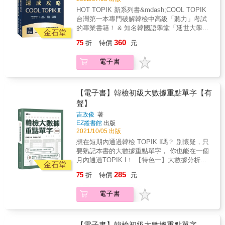
平常不見得會接觸的領域，而不同領域的聆聽
外文章標示出與題目直接相關的重點句，讓你
HOT TOPIK 新系列書&mdash;COOL TOPIK
重點不同，導致考生通常不易掌握。本書將中
迅速、精準掌握每一題的對應內容。 & 特色
台灣第一本專門破解韓檢中高級「聽力」考試
高級聽力50題細分為日常對話、訪談、演講、
三、補充說明重要單字並提供豐富例句 想扎實
的專業書籍！ & 知名韓國語學堂「延世大學」
紀實等12種題型，內容包含社會、歷史、科學
金石堂
準備韓檢考試，持續補充、累積單字量為一大
三位專業老師共同執筆， 分析最新考題趨勢，
等各類主題，貼近實際考題內容，讓你看到考
360
75
折
特價
元
重點，本書大量補充韓檢高頻單字，錯誤選項
收錄完整兩回實戰模擬試題， 從基礎到實戰，
卷見招拆招。 & 特色二：「解題必讀&rarr;考古
中的單字及例句也一併提供，檢討的同時還能
一步步達成目標！ & 看了不少韓綜、韓劇，但
練習&rarr;基礎練習&rarr;實戰演練」階段式學
電子書
背誦單字、訓練閱讀。 & 特色四、提供寫作方
韓檢的聽力分數怎麼沒有提高？ 那是因為韓國
習，幫助你有系統地學習 本書各單元會先列出
向、組織架構建議與全文範例 寫作是很多韓檢
節目裡的韓文和韓檢不完全相同，考試還是需
該題型的重點觀念，並搭配考古題解析帶領讀
備考者心中的大魔王，本書提供架構方向、寫
要專門的考用書來準備！ 本書不僅帶你了解考
者熟悉各題型，接著以配合題、是非題、聽寫
作素材建議，並附上全文範例，清楚標示素材
試題型，也能提前熟悉聽力考試的語速及語
【電子書】韓檢初級大數據重點單字【有
題等多元的練習打下基礎，最後再進入實戰演
運用位置，就算不熟悉也能有樣學樣，掌握韓
調，幫助你考好韓檢。 & 本書特色 & 特色一：
聲】
練。書末附上兩回模擬試題，可全面性確認學
檢寫作的概念與訣竅。 &
韓國延世大學語學堂三位老師共同開發，分析
習狀況。 & 特色三：詳解本附全書中譯及解
吉政俊
著
最新考題趨勢，整理出12種題型，最符合實際
析，自學聽力穩拿高分 全書中譯及答案解析收
EZ叢書館
出版
考題內容 韓檢聽力除了日常內容外，亦有許多
錄於詳解本，方便讀者對照學習，文章中出現
2021/10/05 出版
平常不見得會接觸的領域，而不同領域的聆聽
的重要單字也附上中文解釋，就算是自學或考
想在短期內通過韓檢 TOPIK I嗎？ 別懷疑，只
重點不同，導致考生通常不易掌握。本書將中
前衝刺的讀者，也能運用這本書拿到高分。 &
要熟記本書的大數據重點單字， 你也能在一個
高級聽力50題細分為日常對話、訪談、演講、
月內通過TOPIK I！ 【特色一】大數據分析韓
紀實等12種題型，內容包含社會、歷史、科學
金石堂
檢考古題單字、模擬韓檢聽力閱讀練習題！ 本
等各類主題，貼近實際考題內容，讓你看到考
285
75
折
特價
元
書單字經嚴謹的數據化分析，從考古題中撈出
卷見招拆招。 & 特色二：「解題必讀&rarr;考古
1374個韓檢最常出現的單字，並依出題頻率、
練習&rarr;基礎練習&rarr;實戰演練」階段式學
電子書
重要程度和詞性分類整理。詞彙篇穿插練習
習，幫助你有系統地學習 本書各單元會先列出
題，背單字的同時，也能熟悉閱讀和聽力的考
該題型的重點觀念，並搭配考古題解析帶領讀
試情境。 【特色二】說明初級常混淆的相似詞
者熟悉各題型，接著以配合題、是非題、聽寫
彙，幫助學習者快速判斷正確使用情境！ 韓文
【電子書】韓檢初級大數據重點單字