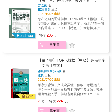
題等多元的練習打下基礎，最後再進入實戰演
詞彙中有大量的近義詞，例如「가격/값（價
練。書末附上兩回模擬試題，可全面性確認學
吉政俊
著
格）」、「모습/모양（模樣）」、「참가/참
EZ叢書館
出版
習狀況。 & 特色三：詳解本附全書中譯及解
여/참석（參加）」等，翻成中文雖然都很像，
2021/10/05 出版
析，自學聽力穩拿高分 全書中譯及答案解析收
但在韓文中的語感和使用情境卻大不相同！這
錄於詳解本，方便讀者對照學習，文章中出現
想在短期內通過韓檢 TOPIK I嗎？ 別懷疑，只
些細節差異，在本書第二章皆有詳細說明。
的重要單字也附上中文解釋，就算是自學或考
要熟記本書的大數據重點單字， 你也能在一個
【特色三】單字填空總複習，考前衝刺就靠
前衝刺的讀者，也能運用這本書拿到高分。 &
月內通過TOPIK I！ 【特色一】大數據分析韓
它！ 本書的最終章附上考前衝刺練習題，以填
檢考古題單字、模擬韓檢聽力閱讀練習題！ 本
285
空方式出題，搭配中文翻譯，幫你快速複習書
Readmoo
特價
元
書單字經嚴謹的數據化分析，從考古題中撈出
中出現過的重點單字！
1374個韓檢最常出現的單字，並依出題頻率、
電子書
重要程度和詞性分類整理。詞彙篇穿插練習
題，背單字的同時，也能熟悉閱讀和聽力的考
試情境。 【特色二】說明初級常混淆的相似詞
彙，幫助學習者快速判斷正確使用情境！ 韓文
【電子書】TOPIK韓檢【中級】必備單字
詞彙中有大量的近義詞，例如「가격/값（價
＋文法【有聲】
格）」、「모습/모양（模樣）」、「참가/참
雅典韓研所(企編)
著
여/참석（參加）」等，翻成中文雖然都很像，
雅典
出版
但在韓文中的語感和使用情境卻大不相同！這
2021/07/05 出版
些細節差異，在本書第二章皆有詳細說明。
單字沒背熟，文法沒弄懂，你敢上考場應試
【特色三】單字填空總複習，考前衝刺就靠
嗎？一次解決中級所有必備單字及文法，韓檢
它！ 本書的最終章附上考前衝刺練習題，以填
證書輕鬆入手！韓籍老師親自錄音 +MP3本書
空方式出題，搭配中文翻譯，幫你快速複習書
金石堂
網羅了TOPIK公布的中級辭彙，以及歷屆韓語
中出現過的重點單字！
224
75
折
特價
元
檢定考題最常出現的初級文法。除了掌握必考
單字與文法，還有簡單例句幫助學習，再配合
電子書