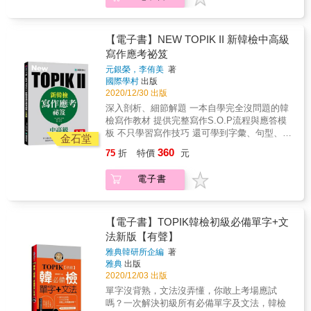
朗讀MP3加強聽力，讓您一次搞定韓檢初級單
字及文法。
【電子書】NEW TOPIK II 新韓檢中高級
寫作應考祕笈
元銀榮，李侑美
著
國際學村
出版
2020/12/30 出版
深入剖析、細節解題 一本自學完全沒問題的韓
檢寫作教材 提供完整寫作S.O.P流程與應答模
板 不只學習寫作技巧 還可學到字彙、句型、文
金石堂
法 & ★為何你需要一本TOPIK寫作課本？
360
75
折
特價
元
TOPIK寫作必須跟時間競賽，得在50分鐘內完
成兩題短句填空、一篇300字短作文與一篇700
電子書
字長作文。從閱讀、思考、落筆到完成答題，
須精準掌控作答時間才有可能在時限內完成作
答。因此考生平常必須勤加練習，訓練自己看
到題目便可立即解題。在時間緊迫的情況下要
【電子書】TOPIK韓檢初級必備單字+文
如何精準判斷短句填空的短文屬於何種類型、
法新版【有聲】
應填入何種答案、短作文該如何寫、長作文該
雅典韓研所企編
著
如何構思，無一不考驗考生的語言、邏輯、判
雅典
出版
斷與作答能力。要寫出一篇架構完整、邏輯性
2020/12/03 出版
強，言之有物的作文，除了平日須大量閱讀各
單字沒背熟，文法沒弄懂，你敢上考場應試
類文章與時事之外，還須熟記寫作常用文法句
嗎？一次解決初級所有必備單字及文法，韓檢
型與詞彙。本書從試題剖析、解題攻略、如何