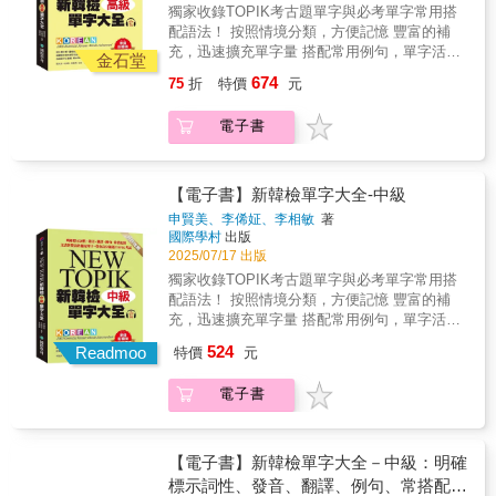
四：QR Code 線上音檔 + 全書題目中文翻譯，
獨家收錄TOPIK考古題單字與必考單字常用搭
日常生活中的常用例句。此外，本書還有收錄
一本就能達成全方位學習！每日單元皆有音
配語法！ 按照情境分類，方便記憶 豐富的補
反義詞、類義詞、尊待語、謙卑語、關聯詞、
檔，需要聆聽音檔的地方，旁邊皆附 QR
充，迅速擴充單字量 搭配常用例句，單字活用
參考語等各種相關單字，同時還有非常豐富的
金石堂
Code，搭配聆聽專業配音員朗讀書中單字與例
度到達200%！ 無論是考韓檢、日常使用、韓
延伸單字收錄在附錄中。透過豐富的例句和詳
674
75
折
特價
元
句，背單字同時就能提升聽力與跟讀練習；附
語教學、自我學習都適用 & ★交叉比對，嚴謹
細的說明，幫助韓語學習者在不同情境。 & ★
錄更收錄全書練習題的題目中譯，讓學習更全
的高級必考單字篩選機制 《新韓檢單字大全-高
附贈QR碼線上音檔隨掃隨聽！ 本書音檔以QR
電子書
面、輕鬆又高效！＊本書音檔由 EZ Course 平
級》收錄單字約2,000多個，有一套嚴格的單字
碼方式提供，可隨書中內容掃描聆聽，免按上
台（ezcourse.com.tw）提供。購書讀者須註冊
篩選標準。必須是韓國九所大學附設韓語教育
下鍵搜尋，快速地讓音檔與內容互相搭配。亦
會員、完成信箱認證、並完成書籍問答認證的
機構與私人補習班兩個地方超過三所教育機構
可掃描全書下載QR碼，下載全書的MP3音檔，
免費訂閱程序後，即可免費收聽音檔。音檔限
使用的單字，同時與TOPIK考古題交叉比對過
【電子書】新韓檢單字大全-中級
不需額外安裝自己不熟悉的播放APP才能聽，
本人使用，請勿轉載或提供他人。
後，曾出現於考古題中的單字，旨在幫助學習
也省去每次聽音檔都要掃描的麻煩！（註：打
申賢美、李俙姃、李相敏
著
者掌握最基本的韓語詞彙。 & ★依主題分類，
國際學村
出版
包下載檔案為ZIP壓縮檔，請先安裝解壓縮程式
提供豐富的補充字彙及常用語法 篩選出來的單
2025/07/17 出版
或APP再行下載，由於iOS系統對檔案下載的限
字被分為十四個主題，收錄的例句皆與主題有
制，iPhone用戶在掃描出現「不支援的檔案類
獨家收錄TOPIK考古題單字與必考單字常用搭
關，不僅有韓語教材裡實際使用的句子，還有
型」後點擊右上角的三點，之後選擇「開啟方
配語法！ 按照情境分類，方便記憶 豐富的補
日常生活中的常用例句。此外，本書還有收錄
式」，請等待手機轉圈完畢後，選擇「儲存到
充，迅速擴充單字量 搭配常用例句，單字活用
反義詞、類義詞、尊待語、謙卑語、關聯詞、
檔案」。即可在「檔案APP」內執行解壓
度到達200%！ 無論是考韓檢、日常使用、韓
524
參考語等各種相關單字，同時還有非常豐富的
Readmoo
特價
元
縮。） & 本書特色 ◆收錄的必考單字有一套嚴
語教學、自我學習都適用 & ★交叉比對，嚴謹
延伸單字收錄在附錄中。透過豐富的例句和詳
格的篩選標準 ◆將必考單字分為14大主題，大
的中級必考單字篩選機制 《新韓檢單字大全-中
細的說明，幫助韓語學習者在不同情境。 & ★
電子書
主題再細分為多個小主題，方便記憶學習 ◆明
級》收錄單字約2,000多個，有一套嚴格的單字
附贈QR碼線上音檔隨掃隨聽！ 本書音檔以QR
確標示詞性、發音、翻譯、例句、常搭配的文
篩選標準。必須是韓國九所大學附設韓語教育
碼方式提供，可隨書中內容掃描聆聽，免按上
法、類義詞或反義詞等，每個單元皆搭配趣味
機構與私人補習班兩個地方超過三所教育機構
下鍵搜尋，快速地讓音檔與內容互相搭配。亦
測驗檢測自己的學習成果 ◆每個大主題最後皆
使用的單字，同時與TOPIK考古題交叉比對過
【電子書】新韓檢單字大全－中級：明確
可掃描全書下載QR碼，下載全書的MP3音檔，
有單字心智圖，帶領讀者藉由漢字增加韓語字
後，曾出現於考古題中的單字，旨在幫助學習
標示詞性、發音、翻譯、例句、常搭配的
不需額外安裝自己不熟悉的播放APP才能聽，