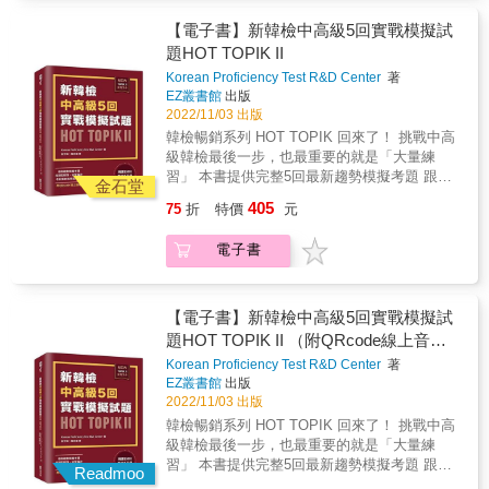
濃縮在這本《韓檢初級TOPIKI考題全戰略》，
議先寫書中的擬真模擬試題，抓出自己的弱點
用法。因此這個部分的單字有大量的使動、被
替你節省寶貴時間，一次考取理想成績！ & 本
【電子書】新韓檢中高級5回實戰模擬試
來加強！ & 特色三：提供兩回超擬真模擬試題
動。單字的挑選以及例句、練習題都以中級程
書特色 & 特色一：帶你逐題解析考古題，徹底
題HOT TOPIK II
＋作答紙，就算是第一次考也不怕 本書獨家提
度下去編寫。PART 3除了動詞之外，學習者還
搞懂韓檢怎麼考 韓檢要考什麼、怎麼考、有哪
供兩回由韓國「教育振興研究會」團隊根據多
會接觸到名詞、形容詞、助詞等不同詞形的相
Korean Proficiency Test R&D Center
著
些題型？其實答案都在「考古題」裡！ & 本書
年經驗，所研發出的超擬真試題，還附上正式
關單字，瞭解助詞、疑問詞、副詞、連接副
EZ叢書館
出版
實際帶你一題一題寫「第60回官方授權考古
考試用的作答紙，讓你真正上戰場時，也能從
2022/11/03 出版
詞、形容詞和名詞的用法，以提高自身的語言
題」，解析裡面出現的關鍵字、句型，以及題
容不迫，發揮出更好的實力！ & &
結構。並學習情緒、購物、穿著、時間、數量
韓檢暢銷系列 HOT TOPIK 回來了！ 挑戰中高
型準備方向，讓你完全掌握韓檢，奠定應考實
和位置等各種情境的常用表現。 本書特色
級韓檢最後一步，也最重要的就是「大量練
力。 & 特色二：豐富實戰演練，更熟悉韓檢題
◎100個單元，2500個單字，大量例句，詳細解
習」 本書提供完整5回最新趨勢模擬考題 跟著
型 全書各題型考古題後皆有5~20題不等的實戰
金石堂
說！ ◎學單字從這本書開始，簡單、輕鬆、又
正式考試聽力、寫作、閱讀的脈絡 精準掌握解
演練，刷題不但能培養解題手感，還能知道自
405
75
折
特價
元
有趣。 ◎講解清晰，初學者、自學者與教學者
題要領及檢測自身程度 讓你信心迎戰中高級韓
己哪些觀念還不太熟練，再去進行補強，才能
都適用。 ◎內容豐富，貼近日常生活。 ◎實用
檢！ & ◎貼心書封設計，不用切割修補即可分
達到最佳學習效果！ & 倘若你已經很熟悉某題
電子書
內容 vs. 考用目的，兩者兼備。 ◎搭配MP3學
離試題本、詳解本，方便對照又環保！ & 本書
型，也可以只針對較弱的題型練習；若不確定
習，正確掌握發音，加強記憶。 ◎附錄：單字
特色 & 特色一、獨立章節分析題型、提供解題
自己不熟悉哪些題型，但時間又不夠的話，建
＆常用句索引，隨查隨用。 &
戰略，讓你的備考效率最大化 解題前先掌握題
議先寫書中的擬真模擬試題，抓出自己的弱點
型重點與解題策略，才是效果與效率兼得的方
【電子書】新韓檢中高級5回實戰模擬試
來加強！ & 特色三：提供兩回超擬真模擬試題
法！本書將題目分門別類、標示難易度，提醒
題HOT TOPIK II （附QRcode線上音
＋作答紙，就算是第一次考也不怕 本書獨家提
你各題型易忽略的重點、建議的考前準備事
供兩回由韓國「教育振興研究會」團隊根據多
檔）
Korean Proficiency Test R&D Center
著
項，以及文章重點句出現時機，幫助你一一攻
年經驗，所研發出的超擬真試題，還附上正式
EZ叢書館
出版
破難題！ & ● 聽力題分為「選出接續前面敘述
考試用的作答紙，讓你真正上戰場時，也能從
2022/11/03 出版
的句子」、「選出女子／男子後續將採取的行
容不迫，發揮出更好的實力！ & &
韓檢暢銷系列 HOT TOPIK 回來了！ 挑戰中高
動」、「掌握中心思想」、「廣播通知」等題
級韓檢最後一步，也最重要的就是「大量練
型，並提醒考試音檔的男女對話來回次數與呈
習」 本書提供完整5回最新趨勢模擬考題 跟著
現方式。 ● 寫作題以51-52、53、54題分
Readmoo
正式考試聽力、寫作、閱讀的脈絡 精準掌握解