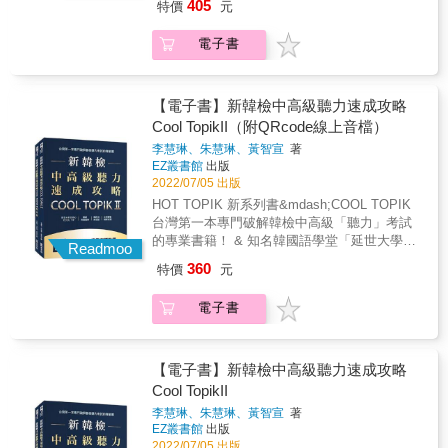
類，提醒寫作順序與文章架構。 & ● 閱讀題歸
405
特價
元
題要領及檢測自身程度 讓你信心迎戰中高級韓
類為「詞彙．文法」、「掌握主題」、「照順
檢！ & ◎貼心書封設計，不用切割修補即可分
序排列句子」、「在適當位置放入句子」、
電子書
離試題本、詳解本，方便對照又環保！ & 本書
「選擇符合脈絡的敘述」等題型，歸納整理解
特色 & 特色一、獨立章節分析題型、提供解題
題的困難點。 & 特色二、詳解包含所有選項解
戰略，讓你的備考效率最大化 解題前先掌握題
析以及重點句標示，建立清楚解題邏輯 對答案
型重點與解題策略，才是效果與效率兼得的方
【電子書】新韓檢中高級聽力速成攻略
時如果只能知道正確選項，對解題與考試的實
法！本書將題目分門別類、標示難易度，提醒
Cool TopikII（附QRcode線上音檔）
質幫助並不大，本書的詳解劃除選項中錯誤之
你各題型易忽略的重點、建議的考前準備事
處，並以正確句為佐證說明錯誤的理由，讓你
李慧琳、朱慧琳、黃智宣
著
項，以及文章重點句出現時機，幫助你一一攻
徹底搞懂原因、找出盲點；排列順序題使用箭
EZ叢書館
出版
破難題！ & ● 聽力題分為「選出接續前面敘述
頭清楚標示因果關係，協助建立解題邏輯。另
2022/07/05 出版
的句子」、「選出女子／男子後續將採取的行
外文章標示出與題目直接相關的重點句，讓你
HOT TOPIK 新系列書&mdash;COOL TOPIK
動」、「掌握中心思想」、「廣播通知」等題
迅速、精準掌握每一題的對應內容。 & 特色
台灣第一本專門破解韓檢中高級「聽力」考試
型，並提醒考試音檔的男女對話來回次數與呈
三、補充說明重要單字並提供豐富例句 想扎實
的專業書籍！ & 知名韓國語學堂「延世大學」
現方式。 ● 寫作題以51-52、53、54題分
Readmoo
準備韓檢考試，持續補充、累積單字量為一大
三位專業老師共同執筆， 分析最新考題趨勢，
類，提醒寫作順序與文章架構。 & ● 閱讀題歸
360
特價
元
重點，本書大量補充韓檢高頻單字，錯誤選項
收錄完整兩回實戰模擬試題， 從基礎到實戰，
類為「詞彙．文法」、「掌握主題」、「照順
中的單字及例句也一併提供，檢討的同時還能
一步步達成目標！ & 看了不少韓綜、韓劇，但
序排列句子」、「在適當位置放入句子」、
電子書
背誦單字、訓練閱讀。 & 特色四、提供寫作方
韓檢的聽力分數怎麼沒有提高？ 那是因為韓國
「選擇符合脈絡的敘述」等題型，歸納整理解
向、組織架構建議與全文範例 寫作是很多韓檢
節目裡的韓文和韓檢不完全相同，考試還是需
題的困難點。 & 特色二、詳解包含所有選項解
備考者心中的大魔王，本書提供架構方向、寫
要專門的考用書來準備！ 本書不僅帶你了解考
析以及重點句標示，建立清楚解題邏輯 對答案
作素材建議，並附上全文範例，清楚標示素材
試題型，也能提前熟悉聽力考試的語速及語
【電子書】新韓檢中高級聽力速成攻略
時如果只能知道正確選項，對解題與考試的實
運用位置，就算不熟悉也能有樣學樣，掌握韓
調，幫助你考好韓檢。 & 本書特色 & 特色一：
Cool TopikII
質幫助並不大，本書的詳解劃除選項中錯誤之
檢寫作的概念與訣竅。 &
韓國延世大學語學堂三位老師共同開發，分析
處，並以正確句為佐證說明錯誤的理由，讓你
李慧琳、朱慧琳、黃智宣
著
最新考題趨勢，整理出12種題型，最符合實際
徹底搞懂原因、找出盲點；排列順序題使用箭
EZ叢書館
出版
考題內容 韓檢聽力除了日常內容外，亦有許多
頭清楚標示因果關係，協助建立解題邏輯。另
2022/07/05 出版