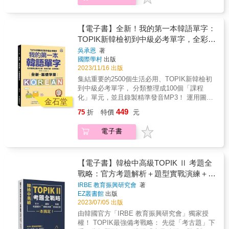
能更順利的更進一步將韓語往上提升。 & ★ 附
定韓檢初級單字及文法。
贈 QR 碼線上音檔隨掃隨聽！ 本書音檔以QR
碼方式提供，可隨書中內容掃描聆聽，免按上
【電子書】全新！我的第一本韓語單字：
下鍵搜尋，快速地讓音檔與內容互相搭配。亦
TOPIK新韓檢初到中級必考單字，全彩圖
可掃描全書 MP3 下載 QR 碼，不需註冊會員，
解主題式分類，教學方便，自學輕鬆！
吳承恩
著
或額外安裝自己不熟悉的播放 APP 才能聽，更
國際學村
出版
省去每次聽音檔都要掃描的麻煩！（註：由於
2023/11/16 出版
iOS系統對檔案下載的限制，iPhone用戶需升級
集結重要的2500個生活必用、TOPIK新韓檢初
至iOS 13以上，方可使用全書完整打包下載連
到中級必考單字， 分類整理成100個「課程
結。） & 本書特色 & ◆ 各科考試介紹、應考
化」單元，並且錄製精準發音MP3！ 運用圖像
TIP ◆ 考古題、範例題完整解析 ◆ 實戰考題
金石堂
記憶、分類學習，達成快速學習的效果！ 王牌
練習＋解析 ◆ 「必考單字」整理 ◆ 「必考文
449
75
折
特價
元
韓語教師吳承恩以多年現場教學經驗，歸納出
法」整理 ◆ 隨書附考試專用作答紙、聽力測驗
的學習祕技大公開！ 自學者、初學者、教學者
QR碼線上音檔 &
電子書
都能方便使用的單字課本 ◆第一本「課程式安
排」，可供循序自學，或方便課堂、線上教學
的韓語單字書 《全新！我的第一本韓語單字》
是為渴望快速掌握韓語詞彙的學習者，所設計
【電子書】韓檢中高級TOPIK Ⅱ 考題全
的韓語單字書課本。內容以單字的意義構造為
戰略：官方考題解析＋題型實戰演練＋擬
基礎，可幫助自學者、學生學習，及老師備課
真模擬試題，一本搞定！
IRBE 教育振興研究會
著
時深入理解詞彙的詞意和用法。傳統的單字書
EZ叢書館
出版
通常按主題列出詞彙目錄，這會讓學習者覺得
2023/07/05 出版
自己必須背誦大量詞彙而承受很大的壓力與負
由韓國官方「IRBE 教育振興研究會」獨家授
擔。吳承恩老師深入研究如何用最有效的學習
權！ TOPIK最強備考戰略： 先從「考古題」下
方法掌握詞意、讓學習者在日常生活對話中使