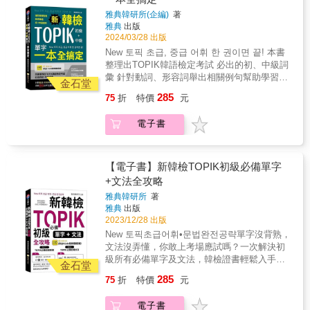
省去每次聽音檔都要掃描的麻煩！（註：打包
日檢不同，級別數字越高，考試難度越高。所
爆表◆提供QR碼音檔線上收聽與下載
初級應考祕笈》的特點！ 本書收錄的單字、文
雅典韓研所(企編)
著
下載檔案為ZIP壓縮檔，請先安裝解壓縮程式或
以韓檢最簡單的是1級，最難考的是6級。 & ★
法是以TOPIK歷屆考古題、國立國語院課綱和
雅典
出版
APP再行下載，由於iOS系統對檔案下載的限
用最少的時間達到考試合格的效果！自學、教
重點大學韓語教材分析結果為基礎編寫而成，
2024/03/28 出版
制，iPhone用戶在掃描出現「不支援的檔案類
學皆可用。 如果你希望用最少的時間得到想要
其中題目解析皆由一線教育人員提供，絕對都
New 토픽 초급, 중급 어휘 한 권이면 끝! 本書
型」後點擊右上角的三點，之後選擇「開啟方
的學習成效，或是讓你的學生能快速進步，考
是必考重點。書中會先帶大家學習單字跟文
整理出TOPIK韓語檢定考試 必出的初、中級詞
式」，請等待手機轉圈完畢後，選擇「儲存到
過初級韓檢，使用一本考試用書是最好的方
法，分析考題類型，接著解析考古題，最後會
彙 針對動詞、形容詞舉出相關例句幫助學習，
檔案」。即可在「檔案APP」內執行解壓
法。韓檢初級雖然簡單，但是對初次接觸一個
金石堂
有一些模擬試題供大家練習。除此之外，本書
同時 歸納 出考生最容易搞混、出錯的動詞以及
縮。）本書特色◆收錄的必考單字有一套嚴格
新語言的學習者來說，有一個準備方向總好過
285
75
折
特價
元
還有提供考試技巧，提供考生們明確的學習目
形容詞變化 TOPIK韓語初、中級檢定，背這些
的篩選標準◆將必考單字分為15大主題，大主
摸不著頭緒。初級雖然只考聽力閱讀，可是想
標。同時本系列還有進階書籍《新韓檢中高級
單字就搞定！！ 具備英語或日語能力的你，另
題再細分為多個小主題，方便記憶學習◆明確
要靠這兩個科目測驗自己的語言能力，勢必得
電子書
應考祕笈》可供選擇，選擇本系列用書，使你
外學習第二或第三外語都是不錯的選擇。 學韓
標示詞性、發音、翻譯、例句、常搭配的文
累積一定的基礎字彙量跟基礎文法，因為這些
能更順利的更進一步將韓語往上提升。 & ★ 附
語在台灣有越來越夯的趨勢，不管是在文化或
法、類義詞或反義詞等，每個單元皆搭配趣味
東西都是融在聽力跟閱讀裡面一起考的。《新
贈 QR 碼線上音檔隨掃隨聽！ 本書音檔以QR
觀光上， 台韓兩國的交流都日趨頻繁，因此韓
測驗檢測自己的學習成果◆每個大主題最後皆
韓檢初級應考祕笈》已經替大家把必考內容都
碼方式提供，可隨書中內容掃描聆聽，免按上
語的重要性也跟著與日俱增。 不論你是想增加
【電子書】新韓檢TOPIK初級必備單字
有單字心智圖，帶領讀者藉由漢字增加韓語字
整理好了，只要買這一本就夠囉。 & ★ 基本學
下鍵搜尋，快速地讓音檔與內容互相搭配。亦
第二、三外語的能力，還是從事韓語相關工
+文法全攻略
彙量◆超豐富的補充單字收錄在附錄中，CP值
習 + 考試技巧 + 模擬試題，成就使用《新韓檢
可掃描全書 MP3 下載 QR 碼，不需註冊會員，
作， 甚至是到韓國觀光、留學，TOPIK韓語檢
爆表◆提供QR碼音檔線上收聽與下載
初級應考祕笈》的特點！ 本書收錄的單字、文
雅典韓研所
著
或額外安裝自己不熟悉的播放 APP 才能聽，更
定考試 絕對是你一定要通過的考試之一。 有了
法是以TOPIK歷屆考古題、國立國語院課綱和
雅典
出版
省去每次聽音檔都要掃描的麻煩！（註：由於
這本《新韓檢TOPIK 初級＋中級單字一本全搞
重點大學韓語教材分析結果為基礎編寫而成，
2023/12/28 出版
iOS系統對檔案下載的限制，iPhone用戶需升級
定》， 你靠自學也能輕鬆通過韓語檢定！ &
其中題目解析皆由一線教育人員提供，絕對都
New 토픽초급어휘•문법완전공략單字沒背熟，
至iOS 13以上，方可使用全書完整打包下載連
是必考重點。書中會先帶大家學習單字跟文
文法沒弄懂，你敢上考場應試嗎？一次解決初
結。） & 本書特色 & ◆ 各科考試介紹、應考
法，分析考題類型，接著解析考古題，最後會
級所有必備單字及文法，韓檢證書輕鬆入手！
TIP ◆ 考古題、範例題完整解析 ◆ 實戰考題
金石堂
有一些模擬試題供大家練習。除此之外，本書
本書網羅了TOPIK公布的初級辭彙，以及歷屆
練習＋解析 ◆ 「必考單字」整理 ◆ 「必考文
285
75
折
特價
元
還有提供考試技巧，提供考生們明確的學習目
韓語檢定考題最常出現的初級文法。除了掌握
法」整理 ◆ 隨書附考試專用作答紙、聽力測驗
標。同時本系列還有進階書籍《新韓檢中高級
必考單字與文法，還有簡單例句幫助學習，再
QR碼線上音檔 &
電子書
應考祕笈》可供選擇，選擇本系列用書，使你
配合QR Code音檔朗讀加強聽力，讓您一次搞