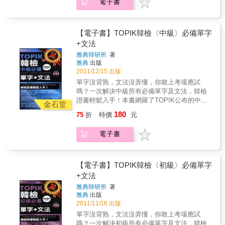
電子書
卷」及考前衝刺「TOPIK單字小冊」 可撕下的
語或日語能力的你，另外學習第二或第三外語
中選出最「不」符合、最「不」屬於這段短文
「擬真試卷」：在家即可進行一次預考，臨場
都是不錯的選擇。學韓語在台灣有越來越夯的
的句子就OK。五、「廣告對照題」：此題型為
考試不緊張！ 考前衝刺「TOPIK單字小冊」：
趨勢，不管是在文化或觀光上，台韓兩國的交
選擇題。題目通常會給一張DM或傳單及4個選
隨時背，更輕鬆！
流都日趨頻繁，因此韓語的重要性也跟著與日
【電子書】TOPIK韓檢〈中級〉必備單字
項，選項內容只是把DM或傳單換句話說，只要
俱增。不論你是想增加第二、三外語的能力，
+文法
從中選出「不」符合DM、傳單內容的選項即
還是從事韓語相關工作，甚至是到韓國觀光、
可！六、「看圖填空」：題目為在一張情境圖
雅典韓研所
著
留學，TOPIK韓語檢定考試絕對是你一定要通
片中附上一個挖了洞的句子，只需要根據圖片
雅典
出版
過的考試之一。有了這本《韓檢TOPIK單字一
情境，填入適當的內容完成句子即可。七、
2011/12/15 出版
本就夠(初級+中級)》，你靠自學也能輕鬆通過
「寫作文」：寫作題佔分最高，為最重要的一
單字沒背熟，文法沒弄懂，你敢上考場應試
韓語檢定！
個大題。作文題目通常會提示3個問題，只要把
嗎？一次解決中級所有必備單字及文法，韓檢
這3個問題的答案寫入作文裡，再搭配水晶老師
證書輕鬆入手！本書網羅了TOPIK公布的中級
金石堂
的六大寫作規則，就可以順利拿高分！掌握答
辭彙，以及歷屆韓語檢定考題最常出現的中級
180
75
折
特價
元
題三大步驟和六大寫作規則。只要7天，韓檢寫
文法。除了掌握必考單字與文法，還有簡單例
作輕鬆拿高分！特色1：完整剖析七大題型，讓
句幫助學習，再配合朗讀MP3加強聽力，讓您
電子書
你輕鬆突破韓檢寫作障礙！碰到「完成對話」
一次搞定韓檢中級單字及文法。
就腦袋一片空白，完全不知道該填什麼答案？
水晶老師獨家將韓檢寫作歸納成七大題型，毎
種題型都配有考古題詳細解析，讓考生寫作能
【電子書】TOPIK韓檢〈初級〉必備單字
力輕鬆大躍進！1天只需花1個小時準備，7天
+文法
後，高分攻克初級韓檢！特色2：關鍵答題三步
雅典韓研所
著
驟，精準掌握破題技巧！韓檢寫作除了作文
雅典
出版
外，還有選擇題與填空題。水晶老師說：掌握
2011/11/16 出版
「停」、「看」、「提」三步驟，就可以輕鬆
單字沒背熟，文法沒弄懂，你敢上考場應試
搶分囉！「停」：停下來判斷問句屬性，是
嗎？一次解決初級所有必備單字及文法，韓檢
Yes/No問句？或是問人、問事物、問時、問