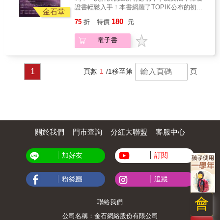
證書輕鬆入手！本書網羅了TOPIK公布的初級
地、問方法？「看」：看清楚問題內文問的是
金石堂
辭彙，以及歷屆韓語檢定考題最常出現的初級
肯定或否定的答案？或是問具體內容？
180
75
折
特價
元
文法。除了掌握必考單字與文法，還有簡單例
「提」：提出標準答案，輕鬆拿分！特色3：6
句幫助學習，再配合朗讀MP3加強聽力，讓您
大規則弄清作文格式！如果因為規則沒有弄清
電子書
一次搞定韓檢初級單字及文法。
楚被扣分，那就太冤枉囉！要了解作文題怎麼
寫，一定要先了解韓檢的寫作規則！跳寫、分
段、引用句子、數字、英文、標點符號該怎麼
寫，讓水晶老師提醒你如何避開作文扣分地雷
1
頁數
1
/1
移至第
頁
區。考前一周，一次搞懂作文練習題的規則，
保證快速拿到高分！獨家公開！學生最常犯的
寫作錯誤，加深同學對作文格式的了解。特色
4：不必死背！水晶老師作文範例大公開，你也
可以完整寫出高分作文！針對歷年韓語檢定模
擬5道常考的作文題目，每道題目都親自示範提
關於我們
門市查詢
分紅大聯盟
客服中心
供完整範文，傳授寫作學習途徑。不必死背句
型，循序漸進，反覆練習，掌握要訣，才是邁
向高分的關鍵之路！
加好友
訂閱
粉絲團
追蹤
會
聯絡我們
公司名稱：金石網絡股份有限公司