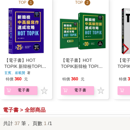
TOP
TOP
1
2
【電子書】HOT
【電子書】HOT
【電子
TOPIK 新韓檢TOPIK
TOPIK新韓檢 TOPIK
TOPI
II
II 中高級閱讀速成攻略
寫作
玄賓、崔載贊
著
（附考前衝刺單字小
360
3
360
特價
元
特價
特價
元
冊）
電子書
電子書
電子書 > 全部商品
共計
37
筆， 頁數
1
/1