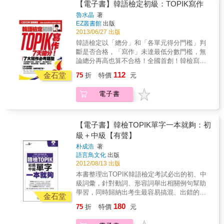
最後，提供該主題的重要單字表。 特色三：模
舊題型比一比」，讓你快速掌握新制考試的重
【電子書】韓語檢定初級：TOPIK寫作
答題戰略step by step，輕鬆分解寫作步驟 總
擬試題＋單字小冊，幫助讀者檢視實力、考前
點。 新制韓檢不考「寫作」「字彙文法」，所
覺得韓檢寫作的考試時間太短了嗎？別擔心，
魯水晶
著
高效複習重點！ ‧模擬試題：本書收錄兩回模擬
以相對舊制韓檢考試來說程度變得較為簡單。
EZ叢書館
出版
透過〈答題戰略step by step〉，協助同學依步
試題，在了解閱讀題型與常考主題後，可實際
但相對的新制韓檢「聽力」「閱讀」項目題數
2013/06/27 出版
驟拆解考題、建立高效率的解題思考邏輯，讓
演練，確認自己的實力！ ‧單字小冊：羅列出
增加，所以未來新制韓檢考試「單字」將變得
考生用最短的時間，順利掌握寫作方向！ 3.
韓語檢定以「總分」和「各單元得分門檻」判
120個文法與句型、100則俗諺、100句慣用
更加重要！！ 特色二：「易」吸收的「文法格
「錯誤診療室」幫你揪出考生最常見錯誤 本書
斷是否合格，「寫作」未達最低分數門檻，無
語、活動/介紹/圖表內容用語，以及主題單字
子趣」 新制韓檢初級必備的文法、單字、句
在〈錯誤診療室〉的小單元，歸納出學習者的
論總分再高也算不合格！全國首創！韓檢寫作
表，讓讀者能在考前衝刺，快速複習！
型，要怎麼整理？ 別擔心！王清棟、李美林二
常見錯誤、考前必背的表達句型等重點，上考
七大題型大公開！考古題解析＋破題訣竅＋65
112
位韓語名師已為考生準備好，初級需要的文
金石堂
75
折
特價
元
場前再瀏覽一次，幫你把粗心的機率降到最
題練習題作文必備文法、例句、範例，快速抓
法、句型、單字、反義語、類義語、敬語，全
低！ 4.提供分級範文、韓中對照詳解 「考前想
到初級寫作小撇步！7天！讓你一次掌握初級寫
部整理成「表格」，讓你一目瞭然。 就像逛格
電子書
抱佛腳背範文！可是只看韓文太吃力了～～」
作！首創！韓檢寫作七大題型大公開！一、
子趣一樣，想先吸收哪一類單字、文法、句
貼心的編輯聽到讀者們的心聲囉！詳解本別冊
「完成簡單的對話」：以對話的形式出題，不
型，就趕緊翻開挖寶去吧！ 特色三：「通」
中，同時附上韓語範文＆中文翻譯，閱讀範例
是「A問」寫「B答」，就是「B答」寫「A
熟題目的逐題解析 全新改制、沒有考古題可參
文章時再也不用兩本書翻來翻去了。此外，本
問」。通常對話的題型會有兩種出題法，一是
【電子書】韓檢TOPIK單字一本就夠：初
考怎麼辦？ 韓檢官方公告「新韓檢出題範
書也提供了不同等級的示範答案，方便同學評
選擇題，二為手寫題！二、「連接句子」：此
級＋中級【有聲】
例」，獨家試題範例逐步解析，最完整的解說
估自己目前寫作上的用詞、表達，對應在考試
題型為選擇題。題目提供兩個相關短句，選項
及文法要點，通通為讀者詳盡分析出題要點，
朴成浩
著
中能獲得多少分數。 5.最新TOPIK II命題趨勢
中共有4個不同的「連接詞」將兩個句子連接，
語言鳥文化
出版
完備通熟做題技巧，新制韓制考試一次通過！
分析 將最近期的TOPIK考題內容徹底分析，帶
大家只要把握兩個句子的關係，即可選出使用
2012/08/13 出版
特色四：兩大韓語名師－王清棟X李美林攜手破
你了解韓檢考試的過去與現在出題方向的流
正確連接詞的句子。三、「談話填空」：題目
解新韓檢試題 兩大韓語名師聯手針對新制韓檢
本書整理出TOPIK韓語檢定考試必出的初、中
變，以及未來可能發展出的命題傾向。
會給一段小短文，並且空下一個片語或一句
應試技巧，獨家破題分析！ ★王清棟老師，詳
級詞彙，針對動詞、形容詞舉出相關例句幫助
話，只要能掌握文章的前後文，在空格填上符
盡破題技巧分析、完備初級韓語必備「單字、
學習，同時歸納出考生最容易搞混、出錯的動
合文意、文章脈絡的內容就絕對不會錯！通常
金石堂
句型、文法」 ★韓國籍李美林老師，親自出題
詞以及形容詞變化配合朗讀MP3加強聽力讓您
填空的題型會有兩種出題法，一是選擇題，二
180
75
折
特價
元
「實戰模擬試卷」，讓短時間準備考試的考生
輕輕鬆鬆取得韓語初、中級證照！TOPIK韓語
為手寫題！四、「選出錯誤句子」：此題型為
臨陣磨槍也不慌！ 特色五：隨書附贈「擬真試
初、中級檢定，背這些單字就搞定！！具備英
選擇題。4個選項構成一篇小短文，只要在選項