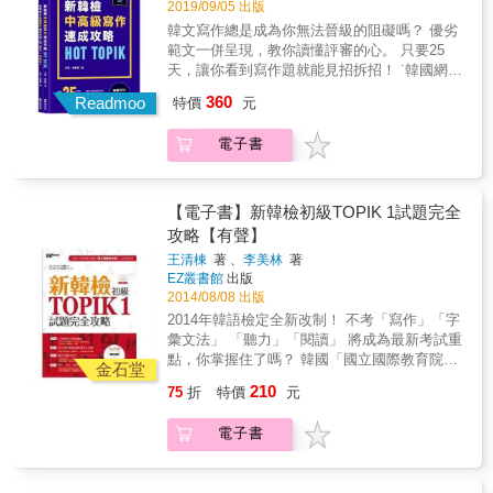
個月，便能掌握新韓檢閱讀！ 為了讓學習者在
2019/09/05 出版
大家一定覺得，那我寫的文章還是沒人幫我改
短時間內，就能有系統地熟悉韓檢閱讀內容，
韓文寫作總是成為你無法晉級的阻礙嗎？ 優劣
呀，我怎麼知道我寫得對不對呢？雖然有老師
書籍設計了「30天學習計畫表」，規劃「了解
範文一併呈現，教你讀懂評審的心。 只要25
幫忙修改是最理想的狀態，但本書是以沒老師
題型&rarr;熟悉主題&rarr;寫模擬試題」的學習
天，讓你看到寫作題就能見招拆招！ ˙韓國網路
幫忙修改的前提下編寫的，所以每個步驟都拆
順序。不論是自學或考前衝刺，按照進度持之
書店yes24－韓檢類銷售第一！ ˙第一本專門破
解得非常詳細，只要一步步跟著書裡所教的
360
以恆，30天後便能看到自身的進步！ 特色二：
Readmoo
特價
元
解寫作考試的專業書！ ˙專業老師、留韓學生指
走，寫出來的答案雖不敢保證百分百正確，但
分析過往試題，整理出18種題型與10大主題，
定使用、台灣部落客推廌熱門書！ 根據韓檢官
也絕不會差到哪去。 & 本書特色 & ◆沒老師幫
最符合實際考題內容 說到準備韓檢，大家都建
電子書
方公佈之數據，寫作考試的平均成績，比聽力
忙改，也能寫出高分寫作 ◆試題剖析+詳細解
議一定要寫考古題，除了模擬實際考試情境
和閱讀低20多分！過去大家認為，練習寫作沒
說解題攻略與技巧 ◆高分速成功略，提供完整
外，也能了解韓檢考什麼。但，作答之餘還要
有訣竅，只能不斷累積，就連專業教師也束手
寫作S.O.P流程與應答模板 ◆教你怎麼寫才能
分析考題，會不會太累？ 本書分析了新韓檢第
無策。 不過，其實寫作已經有救星了！由韓國
【電子書】新韓檢初級TOPIK 1試題完全
獲得閱卷老師的青睞 ◆提供五回寫作模擬試題
35~60回中的過往閱讀試題，具體整理出18種
專業教師團隊開發的這本教材，打破過去觀
攻略【有聲】
+答案卡+模擬試題範文 ◆提供協助答題的教師
題型與10大主題，直接告訴你考試重點，更能
念，建立全新寫作學習模式，在韓國廣受好
特別講座 ◆提供寫作高分字彙、句型 ◆以學生
掌握考題趨勢！ ‧18種題型：中高級閱讀50題共
王清棟
著 、
李美林
著
評，各大教學機構都指定使用，網路上也是口
實際作答內容為例，講解寫作時容易踩到哪些
EZ叢書館
出版
可分為18種題型。書中依據不同題型，提出不
耳相傳的好書，累積超高評價！ 本書規劃25天
地雷 &
2014/08/08 出版
同解題技巧，例如在「選出適合填入空格的內
的攻略，完全破解寫作考試！書中除了講解考
容」題型中，就會依照空格於文章中的位置，
2014年韓語檢定全新改制！ 不考「寫作」「字
古題、說明如何作答，也搭配大量寫作公式整
分為三種解題方式。另外也解析1～2道考古
彙文法」 「聽力」「閱讀」 將成為最新考試重
理、範例和練習題。此外，全書練習題的詳
題、提供練習題，增加熟練度！ ‧10大主題：韓
點，你掌握住了嗎？ 韓國「國立國際教育院」
解，另收錄於別冊，獨家提供經典範例、得分
金石堂
檢閱讀主題包羅萬象，包含社會、文化、科
2014年6月官方範例試題，正式授權！ 由韓語
要訣！ 本書特色 1. 只要25天，即可熟練最新
210
75
折
特價
元
學、經濟、法律、醫學等平常不會主動接觸的
教學名師王清棟、李美林聯手獨家破題解析 掌
韓檢寫作題型 你是否也認為，寫作要在短時間
題材。書中以此整理出10大主題，且以閱讀最
握新韓檢考試最新重點三步驟 「官方示範考題
內提升實力是不可能的呢?別怕！本書是以學習
電子書
常出現的「內容理解」、「填空」和「找出文
完全解析」Ｘ「實戰模擬試題」Ｘ「單字/文法/
者在25天內即可完成的結構來設計的，即使自
章核心主旨」三種題型來出題。每種題型都由
句型總整理」 新制韓檢一本搞定！ 本書特色
學、考前衝刺，只要能設定好目標並持之以
四道題目組成，收錄解析與單字。並於單元的
特色一：「快」速掌握「新制考試重點」 「新
恆，25天後一定能看見你寫作實力的進步。 2.