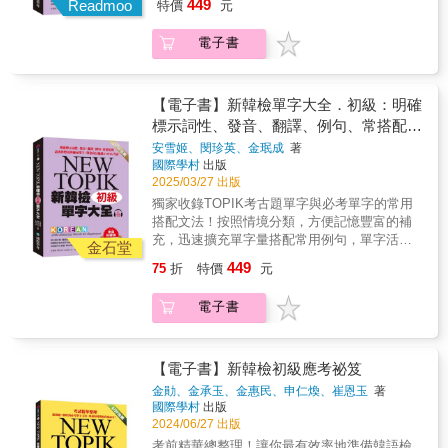
449
題＋101項文法表達＋考前衝刺單字別冊收錄仿
Readmoo
特價
元
教學、自我學習都適用★交叉比對，嚴謹的初
在「檔案APP」內執行解壓縮。） & 本書特色
真度高的完整模擬試題2回，考前自我評量不慌
級必考單字篩選機制《新韓檢單字大全-初級》
◆收錄的必考單字有一套嚴格的篩選標準 ◆將
張；另附101項初級文法與表達和獨立單字別
電子書
收錄單字約2,000多個，有一套嚴格的單字篩選
必考單字分為14大主題，大主題再細分為多個
冊，系統化整理必考文法、動詞、形容詞和副
標準。必須是韓國九所大學附設韓語教育機構
小主題，方便記憶學習 ◆明確標示詞性、發
詞，讓複習更有效率！
與私人補習班兩個地方超過三所教育機構使用
音、翻譯、例句、常搭配的文法、類義詞或反
的單字，同時與TOPIK考古題交叉比對過後，
【電子書】新韓檢單字大全．初級：明確
義詞等，每個單元皆搭配趣味測驗檢測自己的
曾出現於考古題中的單字，旨在幫助學習者掌
標示詞性、發音、翻譯、例句、常搭配的
學習成果 ◆每個大主題最後皆有單字心智圖，
握最基本的韓語詞彙。★依主題分類，提供豐
帶領讀者藉由漢字增加韓語字彙量 ◆超豐富的
語法與豐富的補充單字，帶你高分通過
安雪姬、閔珍英、金珉成
著
富的補充字彙及常用語法篩選出來的單字被分
補充單字收錄在附錄中，CP值爆表 ◆提供QR
國際學村
出版
TOPIK考試
為十五個主題，收錄的例句皆與主題有關，不
碼音檔線上收聽與下載
2025/03/27 出版
僅有韓語教材裡實際使用的句子，還有日常生
獨家收錄TOPIK考古題單字與必考單字的常用
活中的常用例句。此外，本書還有收錄反義
搭配文法！按照情境分類，方便記憶豐富的補
詞、類義詞、尊待語、謙卑語、關聯詞、參考
充，迅速擴充單字量搭配常用例句，單字活用
語等各種相關單字，同時還有非常豐富的延伸
金石堂
度到達200%！無論是考韓檢、日常使用、韓語
單字收錄在附錄中。透過豐富的例句和詳細的
449
75
折
特價
元
教學、自我學習都適用★交叉比對，嚴謹的初
說明，幫助韓語學習者在不同情境。★超豐富
級必考單字篩選機制《新韓檢單字大全-初級》
的補充單字，一本CP值超高的TOPIK單字書附
電子書
收錄單字約2,000多個，有一套嚴格的單字篩選
錄部分收錄了豐富的補充單字，包括國名、顏
標準。必須是韓國九所大學附設韓語教育機構
色、運動、家族稱謂表、身體部位名稱、穿戴
與私人補習班兩個地方超過三所教育機構使用
動詞、生肖、星期、月份、數字、連接詞、縮
的單字，同時與TOPIK考古題交叉比對過後，
【電子書】新韓檢初級應考祕笈
寫、反義詞、類義詞、量詞、韓國地圖、首爾
曾出現於考古題中的單字，旨在幫助學習者掌
地圖、不規則動詞‧形容詞活用表、不規則動詞
金勛、金承玉、金惠民、申仁煥、崔恩玉
著
握最基本的韓語詞彙。★依主題分類，提供豐
國際學村
出版
與形容詞的活用表等，並提供了不規則動詞與
富的補充字彙及常用語法篩選出來的單字被分
2024/06/27 出版
形容詞的變化表，讓學習者更加全面地掌握韓
為十五個主題，收錄的例句皆與主題有關，不
語。此外，還提供了地圖、日常生活中常見的
考前精華總整理！讓你最有效率地準備韓語檢