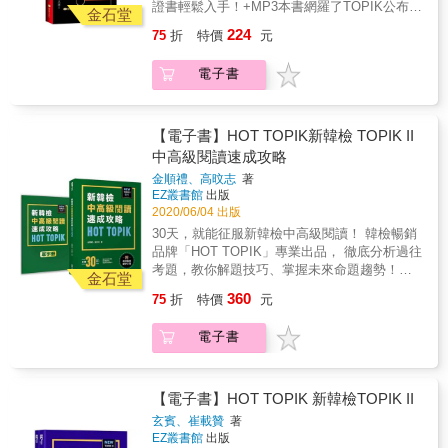
證書輕鬆入手！+MP3本書網羅了TOPIK公布的
獲得高分、考試有哪些陷阱、哪一段該套用哪
金石堂
初級辭彙，以及歷屆韓語檢定考題最常出現的
些句型、段落該如何分配等，每個步驟皆講解
224
75
折
特價
元
初級文法。除了掌握必考單字與文法，還有簡
得鉅細靡遺。此外，還提供五回寫作模擬試
單例句幫助學習，再配合朗讀MP3加強聽力，
題、模擬試題範文、答案卡，讓讀者可透過自
電子書
讓您一次搞定韓檢初級單字及文法。
學。如果你想增進自己的寫作能力，進而在考
試中獲得高分，那麼你絕對不能錯過《NEW
TOPIK II新韓檢中高級寫作應考祕笈》！ & ★
【電子書】HOT TOPIK新韓檢 TOPIK II
解決TOPIK寫作課本不可忽略的短版－沒人修
中高級閱讀速成攻略
改文章 以往買寫作課本，最大的困擾是，寫了
卻沒人幫忙修改。大家努力練習，努力照著
金順禮、高旼志
著
寫，卻不曉得自己寫的東西是對是錯。《NEW
EZ叢書館
出版
TOPIK II新韓檢中高級寫作應考祕笈》編輯團
2020/06/04 出版
隊考量到這個問題，在教材編排上做了貼心設
30天，就能征服新韓檢中高級閱讀！ 韓檢暢銷
計，盡可能將無人幫忙修改的困擾降到最低。
品牌「HOT TOPIK」專業出品， 徹底分析過往
以53題短作文為例，一開始會先解考古題給讀
考題，教你解題技巧、掌握未來命題趨勢！
金石堂
者看並提供標準答案，接著帶讀者理解53題的
TOPIK I、TOPIK II對你來說也是兩個世界？
360
75
折
特價
元
題型並告知評分標準、提供歷屆考題題型。然
考中高級時，總是卡在「閱讀」測驗，拉低總
後用一頁流程圖讓讀者大致瞭解有哪些解題步
分數？ TOPIK II中高級閱讀共有50題四選一選
電子書
驟。接著會用另一題考古題當範例，針對每項
擇題，需於70分鐘內作答完畢。閱讀速度、單
步驟進行詳細解說，一步一步教讀者如何解
字量、文法量，都是這場測驗的關鍵。本書分
題，最後附上一則範文。你以為這樣就沒了
析了新韓檢過往試題，將考題依照題型、主題
嗎？當然不是！學完之後，會在後面提供模擬
分類，並制定不同的答題策略、整理出常見單
【電子書】HOT TOPIK 新韓檢TOPIK II
試題，教讀者如何套用前面所學的解題步驟，
字。熟悉題型，才能從容應戰；背好單字與文
玄賓、崔載贊
著
帶領讀者從步驟一解到最後。同樣的，也會附
法，才能取得高分！ 本書特色 特色一：只要一
EZ叢書館
出版
上範文供讀者參考。整本書大致是這種模式。