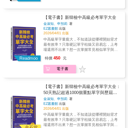
【電子書】新韓檢中高級必考單字大全
金淑知、申預莉
著
EZ叢書館
出版
2026/04/01 出版
中高級單字量龐大，不知道該從哪裡開始背才
最有效率？只靠硬記單字枯燥又容易忘，上考
場還用不出來？想一次掌握常見相似單字與
TOPIK 最常考的實際用法？這本書，幫你一次
450
Readmoo
特價
元
解決所有學習單字的困擾！由韓國大學資深韓
語教育講師共同編撰，精準剖析 TOPIK Ⅱ 歷
電子書
屆公開試題，鎖定 45 大命題領域和 5 回仿韓
檢複習，只需要 50 天，就能輕鬆活用 TOPIK
必考單字！本書特色特色一：精準鎖定 TOPIK
II 必考單字，系統化主題學習！分析 2014 年韓
【電子書】新韓檢中高級必考單字大全：
檢改版後所有公開試題，並彙整國立國際教育
50天熟記超過1000個重點單字與歷屆考
院「TOPIK 公開詞彙表」及韓國國內大學與機
題用法
金淑知、申預莉
著
構教材，精選出超過 1000 個必考單字，每天依
EZ叢書館
出版
照不同主題學習 30 個單字，讓你用最有效率的
2026/04/01 出版
方式，掌握韓檢最常考的單字及其用法，不再
中高級單字量龐大，不知道該從哪裡開始背才
硬記亂背。特色二：「準備－學習－確認」三
最有效率？只靠硬記單字枯燥又容易忘，上考
階段設計，記憶更牢固！每日先透過讀韓文句
場還用不出來？想一次掌握常見相似單字與
子推測要學習的單字字義（準備階段），搭配
金石堂