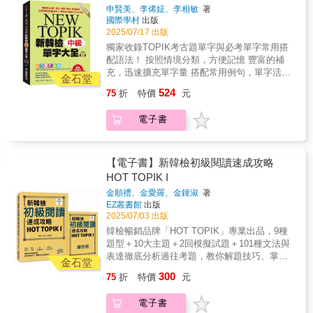
彙量 ◆超豐富的補充單字收錄在附錄中，CP值
者掌握最基本的韓語詞彙。 & ★依主題分類，
文法與豐富的補充單字，帶你高分通過
也省去每次聽音檔都要掃描的麻煩！（註：打
申賢美、李俙姃、李相敏
著
爆表 ◆提供QR碼音檔線上收聽與下載
提供豐富的補充字彙及常用語法 篩選出來的單
國際學村
出版
包下載檔案為ZIP壓縮檔，請先安裝解壓縮程式
TOPIK考試
字被分為十四個主題，收錄的例句皆與主題有
2025/07/17 出版
或APP再行下載，由於iOS系統對檔案下載的限
關，不僅有韓語教材裡實際使用的句子，還有
制，iPhone用戶在掃描出現「不支援的檔案類
獨家收錄TOPIK考古題單字與必考單字常用搭
日常生活中的常用例句。此外，本書還有收錄
型」後點擊右上角的三點，之後選擇「開啟方
配語法！ 按照情境分類，方便記憶 豐富的補
反義詞、類義詞、尊待語、謙卑語、關聯詞、
式」，請等待手機轉圈完畢後，選擇「儲存到
充，迅速擴充單字量 搭配常用例句，單字活用
參考語等各種相關單字，同時還有非常豐富的
金石堂
檔案」。即可在「檔案APP」內執行解壓
度到達200%！ 無論是考韓檢、日常使用、韓
延伸單字收錄在附錄中。透過豐富的例句和詳
524
75
折
特價
元
縮。） & 本書特色 ◆收錄的必考單字有一套嚴
語教學、自我學習都適用 & ★交叉比對，嚴謹
細的說明，幫助韓語學習者應用在不同情境。
格的篩選標準 ◆將必考單字分為14大主題，大
的中級必考單字篩選機制 《新韓檢單字大全-中
& ★超豐富的補充單字，一本CP值超高的
電子書
主題再細分為多個小主題，方便記憶學習 ◆明
級》收錄單字約2,000多個，有一套嚴格的單字
TOPIK單字書 附錄部分收錄了豐富的補充單
確標示詞性、發音、翻譯、例句、常搭配的文
篩選標準。必須是韓國九所大學附設韓語教育
字，包括延伸單字、動物、魚貝類、昆蟲、蔬
法、類義詞或反義詞等，每個單元皆搭配趣味
機構與私人補習班兩個地方超過三所教育機構
菜類、身體內部器官 臉、手腳、醫院、房屋室
測驗檢測自己的學習成果 ◆每個大主題最後皆
使用的單字，同時與TOPIK考古題交叉比對過
【電子書】新韓檢初級閱讀速成攻略
內構造、家電用品、衛浴用品、廚房用品、韓
有單字心智圖，帶領讀者藉由漢字增加韓語字
後，曾出現於考古題中的單字，旨在幫助學習
HOT TOPIK I
國景物地圖、單位名詞、被動詞／使用詞、反
彙量 ◆超豐富的補充單字收錄在附錄中，CP值
者掌握最基本的韓語詞彙。 & ★依主題分類，
義詞／類義詞、前綴詞／後綴詞目錄、被動詞
金順禮、金愛羅、金鍾淑
著
爆表 ◆提供QR碼音檔線上收聽與下載
提供豐富的補充字彙及常用語法 篩選出來的單
／使動詞、反義詞／類義詞、前綴詞／後綴詞
EZ叢書館
出版
字被分為十四個主題，收錄的例句皆與主題有
等，並提供了不規則動詞與形容詞的變化表，
2025/07/03 出版
關，不僅有韓語教材裡實際使用的句子，還有
讓學習者更加全面地掌握韓語。此外，還提供
韓檢暢銷品牌「HOT TOPIK」專業出品，9種
日常生活中的常用例句。此外，本書還有收錄
了地圖、日常生活中常見的縮寫、對應的類義
題型＋10大主題＋2回模擬試題＋101種文法與
反義詞、類義詞、尊待語、謙卑語、關聯詞、
詞與反義詞等，為學習者提供更多資源，提升
表達徹底分析過往考題，教你解題技巧、掌握
參考語等各種相關單字，同時還有非常豐富的
金石堂
學習效果。無論是準備韓語能力測驗的學習
未來命題趨勢！文章看不懂、單字不夠用、句
延伸單字收錄在附錄中。透過豐富的例句和詳
300
75
折
特價
元
者，還是對韓語有興趣的初學者，本書都是一
子太長又不知道如何分析？即使背了很多單字
細的說明，幫助韓語學習者應用在不同情境。
本理想的學習工具書，幫助您快速掌握韓語基
和文法，卻總是在考場上抓不到重點、無法順
& ★超豐富的補充單字，一本CP值超高的
電子書
礎詞彙，開啟學習之門。 & ★ 附贈QR碼線上
利作答？本書正是為了準備TOPIK I閱讀測驗的
TOPIK單字書 附錄部分收錄了豐富的補充單