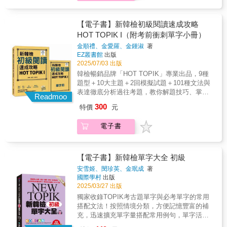
音檔隨掃隨聽！ 本書音檔以QR碼方式提供，可
韓語學習者，幫助你突破閱讀瓶頸、有效提升
字，包括延伸單字、動物、魚貝類、昆蟲、蔬
隨書中內容掃描聆聽，免按上下鍵搜尋，快速
韓檢分數！本書特色特色一：9大題型拆解＋解
菜類、身體內部器官 臉、手腳、醫院、房屋室
地讓音檔與內容互相搭配。亦可掃描全書下載
題策略全公開依照TOPIK I閱讀考試常見的9種
【電子書】新韓檢初級閱讀速成攻略
內構造、家電用品、衛浴用品、廚房用品、韓
QR碼，下載全書的MP3音檔，不需額外安裝自
題型，逐一分析命題重點和解題關鍵，並搭配
HOT TOPIK I（附考前衝刺單字小冊）
國景物地圖、單位名詞、被動詞／使用詞、反
己不熟悉的播放APP才能聽，也省去每次聽音
實用技巧與練習題，幫助你迅速掌握答題邏
義詞／類義詞、前綴詞／後綴詞目錄、被動詞
金順禮、金愛羅、金鍾淑
著
檔都要掃描的麻煩！（註：打包下載檔案為ZIP
輯，不再盲猜！特色二：10大主題整理＋必備
／使動詞、反義詞／類義詞、前綴詞／後綴詞
EZ叢書館
出版
壓縮檔，請先安裝解壓縮程式或APP再行下
字彙精選精選初級韓檢常見10大閱讀主題，針
等，並提供了不規則動詞與形容詞的變化表，
2025/07/03 出版
載，由於iOS系統對檔案下載的限制，iPhone用
對每個主題搭配解析和延伸單字，強化閱讀理
讓學習者更加全面地掌握韓語。此外，還提供
韓檢暢銷品牌「HOT TOPIK」專業出品，9種
戶在掃描出現「不支援的檔案類型」後點擊右
解力的同時，有效拓展初級單字量，一次搞定
了地圖、日常生活中常見的縮寫、對應的類義
題型＋10大主題＋2回模擬試題＋101種文法與
上角的三點，之後選擇「開啟方式」，請等待
韓檢實力和語感！特色三：特別收錄2回模擬試
詞與反義詞等，為學習者提供更多資源，提升
表達徹底分析過往考題，教你解題技巧、掌握
手機轉圈完畢後，選擇「儲存到檔案」。即可
題＋101項文法表達＋考前衝刺單字別冊收錄仿
Readmoo
學習效果。無論是準備韓語能力測驗的學習
未來命題趨勢！文章看不懂、單字不夠用、句
在「檔案APP」內執行解壓縮。） & 本書特色
真度高的完整模擬試題2回，考前自我評量不慌
300
特價
元
者，還是對韓語有興趣的初學者，本書都是一
子太長又不知道如何分析？即使背了很多單字
◆收錄的必考單字有一套嚴格的篩選標準 ◆將
張；另附101項初級文法與表達和獨立單字別
本理想的學習工具書，幫助您快速掌握韓語基
和文法，卻總是在考場上抓不到重點、無法順
必考單字分為14大主題，大主題再細分為多個
冊，系統化整理必考文法、動詞、形容詞和副
電子書
礎詞彙，開啟學習之門。 & ★ 附贈QR碼線上
利作答？本書正是為了準備TOPIK I閱讀測驗的
小主題，方便記憶學習 ◆明確標示詞性、發
詞，讓複習更有效率！
音檔隨掃隨聽！ 本書音檔以QR碼方式提供，可
韓語學習者，幫助你突破閱讀瓶頸、有效提升
音、翻譯、例句、常搭配的文法、類義詞或反
隨書中內容掃描聆聽，免按上下鍵搜尋，快速
韓檢分數！本書特色特色一：9大題型拆解＋解
義詞等，每個單元皆搭配趣味測驗檢測自己的
地讓音檔與內容互相搭配。亦可掃描全書下載
題策略全公開依照TOPIK I閱讀考試常見的9種
【電子書】新韓檢單字大全 初級
學習成果 ◆每個大主題最後皆有單字心智圖，
QR碼，下載全書的MP3音檔，不需額外安裝自
題型，逐一分析命題重點和解題關鍵，並搭配
帶領讀者藉由漢字增加韓語字彙量 ◆超豐富的
安雪姬、閔珍英、金珉成
著
己不熟悉的播放APP才能聽，也省去每次聽音
實用技巧與練習題，幫助你迅速掌握答題邏
補充單字收錄在附錄中，CP值爆表 ◆提供QR
國際學村
出版
檔都要掃描的麻煩！（註：打包下載檔案為ZIP
輯，不再盲猜！特色二：10大主題整理＋必備
碼音檔線上收聽與下載
2025/03/27 出版
壓縮檔，請先安裝解壓縮程式或APP再行下
字彙精選精選初級韓檢常見10大閱讀主題，針
獨家收錄TOPIK考古題單字與必考單字的常用
載，由於iOS系統對檔案下載的限制，iPhone用
對每個主題搭配解析和延伸單字，強化閱讀理
搭配文法！按照情境分類，方便記憶豐富的補
戶在掃描出現「不支援的檔案類型」後點擊右
解力的同時，有效拓展初級單字量，一次搞定
充，迅速擴充單字量搭配常用例句，單字活用
上角的三點，之後選擇「開啟方式」，請等待
韓檢實力和語感！特色三：特別收錄2回模擬試
度到達200%！無論是考韓檢、日常使用、韓語
手機轉圈完畢後，選擇「儲存到檔案」。即可