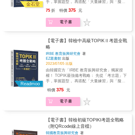
手，掌握題型， 再搭配「大量練習」與「擬真
用詞彙並擴展詞彙意義，以及是否有一種方法
金石堂
模擬考」， 信心迎戰韓檢中高級！ 韓檢TOPIK
可以按照詞義對困難的詞彙進行分類，最後將
375
75
折
特價
元
官方自2020年起不再公開考古題，準備起來更
這些內容「課程化」具體呈現在這本單字書
加不易。來自韓國的「IRBE 教育振興研究會」
裡。不論是初學者還是已有一定基礎的學習
電子書
團隊，因長期研究韓檢與韓語教育，不僅擅長
者，甚至希望用此書來迅速提升學生韓語單字
抓出考點，猜題還十分精準。他們將研發成果
力的老師，都能讓你在此書中發現有用的學習
濃縮在這本《韓檢中高級TOPIKⅡ考題全戰
資訊和技巧。 ◆圖解2500個基礎字彙，奠定基
略》，替你節省寶貴時間，一次考取理想成
【電子書】韓檢中高級TOPIKⅡ考題全戰
礎實力！ 全書收錄超過2500個單字，從初級到
績！ 本書特色 特色一：逐題解析考古題，徹底
略
中級以上的學習者皆適用！內容經過嚴格篩
搞懂韓檢考法 韓檢考什麼、怎麼考、有哪些題
選，絕非以初級課本的單字堆砌而成。書中分
IRBE 教育振興研究會
著
型，答案都在「考古題」裡！ 本書帶你一題一
為三大部分，初學者可以由Part1開始，學習數
EZ叢書館
出版
題練習「第60回官方授權考古題」，解析題目
字、時間、個人周遭事物的日常生活單字，奠
2023/07/05 出版
中的關鍵字、句型，以及各題型準備方向，並
定基礎實力，此篇相當於韓語檢定TOPIKⅠ初
由韓國官方「IRBE 教育振興研究會」獨家授
補充每個選項正確或錯誤的原因，讓你完全掌
級的基礎字彙。初級以上的學習者，建議先溫
權！ TOPIK最強備考戰略： 先從「考古題」下
握考試題型，奠定應考實力。 特色二：超過
故知新Part1的內容，再進入Part2學習實用單
手，掌握題型， 再搭配「大量練習」與「擬真
300題實戰演練，熟悉韓檢題型 聽力、寫作、
Readmoo
字，增強韓語表達。中級學習者，可以直接由
模擬考」， 信心迎戰韓檢中高級！ 韓檢TOPIK
閱讀，所有題型解析後皆提供大量實戰演練
375
特價
元
Part2和Part3挑選喜好的主題學習，釐清各單字
官方自2020年起不再公開考古題，準備起來更
題，全書超過300題，讓你真正熟悉每一種題
的用法！ PART 1初學者一定要會的基礎單字
加不易。來自韓國的「IRBE 教育振興研究會」
型、培養解題手感，還能抓出自己不夠熟練的
電子書
PART 1收錄初級學習者必備的基本單字。學習
團隊，因長期研究韓檢與韓語教育，不僅擅長
觀念再補強。若時間不夠，你可以優先練習不
者除了可學到如何讀寫數字，還可學習在日常
抓出考點，猜題還十分精準。他們將研發成果
熟悉的題型，用大量解題一一擊破自己的弱
生活中遇到數字時該用漢字數字還是固有數
濃縮在這本《韓檢中高級TOPIKⅡ考題全戰
點！ 特色三：提供擬真模擬試題2回＋作答
字。時間的部分可學到如何講述日期、星期和
略》，替你節省寶貴時間，一次考取理想成
【電子書】韓檢初級TOPIKI考題全戰略
紙，第一次考也不怕 本書獨家收錄2回由
年度，並了解時間的不同讀法。個人資料的部
績！ 本書特色 特色一：逐題解析考古題，徹底
（附QRcode線上音檔）
「IRBE 教育振興研究會（韓國）」團隊研發的
分將會學到如何表達自己的國籍、語言、職
搞懂韓檢考法 韓檢考什麼、怎麼考、有哪些題
擬真模擬試題，同時附上正式考試用的作答
韓國教育振興研究會
著
業、年齡和家庭背景等。場所、事物兩大主題