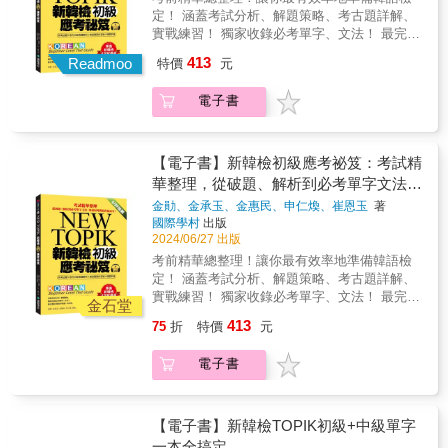
僅有韓語教材裡實際使用的句子，還有日常生
縮寫、對應的類義詞與反義詞等，為學習者提
定！ 涵蓋考試分析、解題策略、考古題詳解、
活中的常用例句。此外，本書還有收錄反義
供更多資源，提升學習效果。無論是準備韓語
實戰練習！ 獨家收錄必考單字、文法！ 最完整
詞、類義詞、尊待語、謙卑語、關聯詞、參考
能力測驗的學習者，還是對韓語有興趣的初學
的韓檢準備書、教學教材，有效提升應考實
413
語等各種相關單字，同時還有非常豐富的延伸
Readmoo
特價
元
者，本書都是一本理想的學習工具書，幫助您
力！ & ★ TOPIK初級考什麼？怎麼考？ 韓檢
單字收錄在附錄中。透過豐富的例句和詳細的
快速掌握韓語基礎詞彙，開啟學習之門。★ 附
初級只考聽力閱讀，第一節考聽力，第二節考
說明，幫助韓語學習者在不同情境。★超豐富
電子書
贈QR碼線上音檔隨掃隨聽！本書音檔以QR碼
閱讀。兩個科目是接在一起考的，中間沒有休
的補充單字，一本CP值超高的TOPIK單字書附
方式提供，可隨書中內容掃描聆聽，免按上下
息時間。聽力的考試時間是40分鐘，題數30
錄部分收錄了豐富的補充單字，包括國名、顏
鍵搜尋，快速地讓音檔與內容互相搭配。亦可
題；閱讀的考試時間是60分鐘，題數40題。兩
色、運動、家族稱謂表、身體部位名稱、穿戴
掃描全書下載QR碼，下載全書的MP3音檔，不
個科目的滿分都是100，加起來總分200。
【電子書】新韓檢初級應考祕笈：考試精
動詞、生肖、星期、月份、數字、連接詞、縮
需額外安裝自己不熟悉的播放APP才能聽，也
TOPIK I總共有兩個級數可以考，1級跟2級。跟
華整理，從破題、解析到必考單字文法，
寫、反義詞、類義詞、量詞、韓國地圖、首爾
省去每次聽音檔都要掃描的麻煩！（註：打包
日檢不同，級別數字越高，考試難度越高。所
用最短時間取得最高分！
地圖、不規則動詞‧形容詞活用表、不規則動詞
金勛、金承玉、金惠民、申仁煥、崔恩玉
著
下載檔案為ZIP壓縮檔，請先安裝解壓縮程式或
以韓檢最簡單的是1級，最難考的是6級。 & ★
國際學村
出版
與形容詞的活用表等，並提供了不規則動詞與
APP再行下載，由於iOS系統對檔案下載的限
用最少的時間達到考試合格的效果！自學、教
2024/06/27 出版
形容詞的變化表，讓學習者更加全面地掌握韓
制，iPhone用戶在掃描出現「不支援的檔案類
學皆可用。 如果你希望用最少的時間得到想要
語。此外，還提供了地圖、日常生活中常見的
考前精華總整理！讓你最有效率地準備韓語檢
型」後點擊右上角的三點，之後選擇「開啟方
的學習成效，或是讓你的學生能快速進步，考
縮寫、對應的類義詞與反義詞等，為學習者提
定！ 涵蓋考試分析、解題策略、考古題詳解、
式」，請等待手機轉圈完畢後，選擇「儲存到
過初級韓檢，使用一本考試用書是最好的方
供更多資源，提升學習效果。無論是準備韓語
實戰練習！ 獨家收錄必考單字、文法！ 最完整
檔案」。即可在「檔案APP」內執行解壓
法。韓檢初級雖然簡單，但是對初次接觸一個
金石堂
能力測驗的學習者，還是對韓語有興趣的初學
的韓檢準備書、教學教材，有效提升應考實
縮。）本書特色◆收錄的必考單字有一套嚴格
新語言的學習者來說，有一個準備方向總好過
413
75
折
特價
元
者，本書都是一本理想的學習工具書，幫助您
力！ & ★ TOPIK初級考什麼？怎麼考？ 韓檢
的篩選標準◆將必考單字分為15大主題，大主
摸不著頭緒。初級雖然只考聽力閱讀，可是想
快速掌握韓語基礎詞彙，開啟學習之門。★ 附
初級只考聽力閱讀，第一節考聽力，第二節考
題再細分為多個小主題，方便記憶學習◆明確
要靠這兩個科目測驗自己的語言能力，勢必得
電子書
贈QR碼線上音檔隨掃隨聽！本書音檔以QR碼
閱讀。兩個科目是接在一起考的，中間沒有休
標示詞性、發音、翻譯、例句、常搭配的文
累積一定的基礎字彙量跟基礎文法，因為這些
方式提供，可隨書中內容掃描聆聽，免按上下
息時間。聽力的考試時間是40分鐘，題數30
法、類義詞或反義詞等，每個單元皆搭配趣味
東西都是融在聽力跟閱讀裡面一起考的。《新
鍵搜尋，快速地讓音檔與內容互相搭配。亦可
題；閱讀的考試時間是60分鐘，題數40題。兩
測驗檢測自己的學習成果◆每個大主題最後皆
韓檢初級應考祕笈》已經替大家把必考內容都
掃描全書下載QR碼，下載全書的MP3音檔，不
個科目的滿分都是100，加起來總分200。
【電子書】新韓檢TOPIK初級+中級單字
有單字心智圖，帶領讀者藉由漢字增加韓語字
整理好了，只要買這一本就夠囉。 & ★ 基本學
需額外安裝自己不熟悉的播放APP才能聽，也
TOPIK I總共有兩個級數可以考，1級跟2級。跟
一本全搞定
彙量◆超豐富的補充單字收錄在附錄中，CP值
習 + 考試技巧 + 模擬試題，成就使用《新韓檢