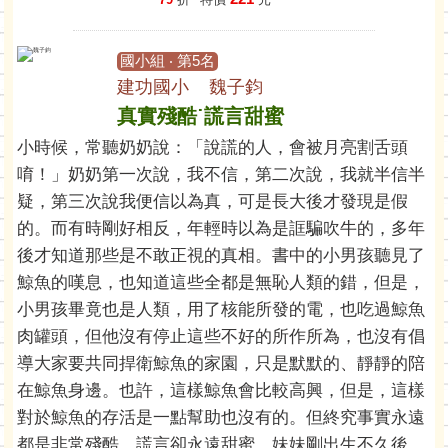
國小組 ‧ 第5名
建功國小 魏子鈞
真實殘酷˙謊言甜蜜
小時候，常聽奶奶說：「說謊的人，會被月亮割舌頭
唷！」奶奶第一次說，我不信，第二次說，我就半信半
疑，第三次說我便信以為真，可是長大後才發現是假
的。而有時剛好相反，年輕時以為是誆騙吹牛的，多年
後才知道那些是不敢正視的真相。書中的小男孩聽見了
鯨魚的嘆息，也知道這些全都是無恥人類的錯，但是，
小男孩畢竟也是人類，用了核能所發的電，也吃過鯨魚
肉罐頭，但他沒有停止這些不好的所作所為，也沒有倡
導大家要共同捍衛鯨魚的家園，只是默默的、靜靜的陪
在鯨魚身邊。也許，這樣鯨魚會比較高興，但是，這樣
對於鯨魚的存活是一點幫助也沒有的。但終究事實永遠
都是非常殘酷，謊言卻永遠甜蜜。妹妹剛出生不久後，