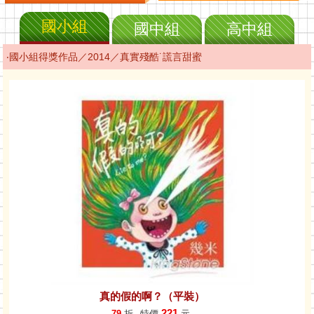
國小組
國中組
高中組
‧國小組得獎作品／2014／真實殘酷˙謊言甜蜜
真的假的啊？（平裝）
221
79
折
特價
元