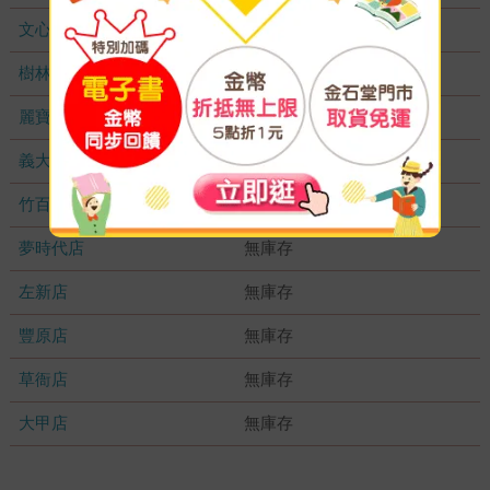
文心店
無庫存
樹林店
無庫存
麗寶店
無庫存
義大店
無庫存
竹百店
無庫存
夢時代店
無庫存
左新店
無庫存
豐原店
無庫存
草衙店
無庫存
大甲店
無庫存