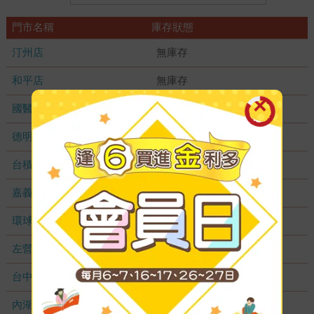
門市名稱
庫存狀態
汀州店
無庫存
和平店
無庫存
國醫加盟店
無庫存
德明加盟店
無庫存
台積店
無庫存
嘉義耐斯店
無庫存
環球店
無庫存
左營店
無庫存
台中秀泰店
無庫存
內湖大潤發
無庫存