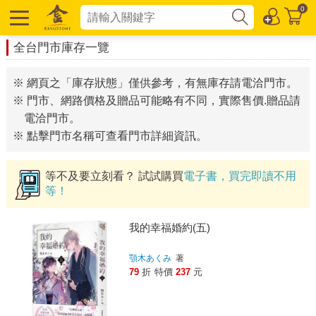
0
全台門市庫存一覽
※ 網頁之「庫存狀態」僅供參考，有無庫存請電洽門市。
※ 門市、網路價格及贈品可能略有不同，實際售價.贈品請
電洽門市。
※ 點擊門市名稱可查看門市詳細資訊。
等不及要立刻看？ 試試購買
電子書，買完即讀不用
等！
我的幸福婚約(五)
顎木あくみ
著
79
折
特價
237
元