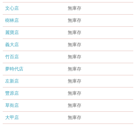
文心店
無庫存
樹林店
無庫存
麗寶店
無庫存
義大店
無庫存
竹百店
無庫存
夢時代店
無庫存
左新店
無庫存
豐原店
無庫存
草衙店
無庫存
大甲店
無庫存