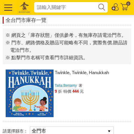
0
全台門市庫存一覽
※ 網頁之「庫存狀態」僅供參考，有無庫存請電洽門市。
※ 門市、網路價格及贈品可能略有不同，實際售價.贈品請
電洽門市。
※ 點擊門市名稱可查看門市詳細資訊。
Twinkle, Twinkle, Hanukkah
Talia,Benamy
著
9
折
特價
444
元
請選擇縣市：