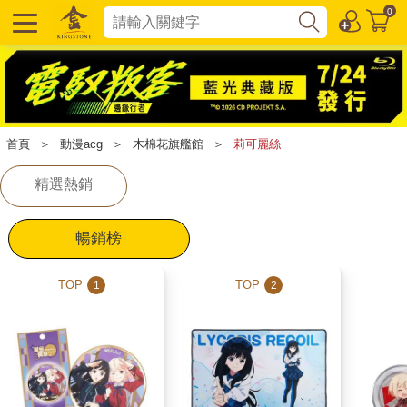
0
首頁
＞
動漫acg
＞
木棉花旗艦館
＞
莉可麗絲
精選熱銷
暢銷榜
TOP
TOP
1
2