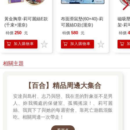
黃金胸章-莉可麗絲E款
布面滑鼠墊(60×40)-莉
磁吸
(千束+瀧奈)
可麗絲D款(瀧奈)
架-莉
250
580
4
特價
元
特價
元
特價
加入購物車
加入購物車
相關主題
【百合】精品周邊大集合
安達與島村、志乃與戀、我在意的對象並不是男
人、妳我獨處的保健室、孤獨搖滾！、莉可麗
絲、我買下了與她的每週密會、靠死亡遊戲混飯
吃。相關周邊一次帶走！