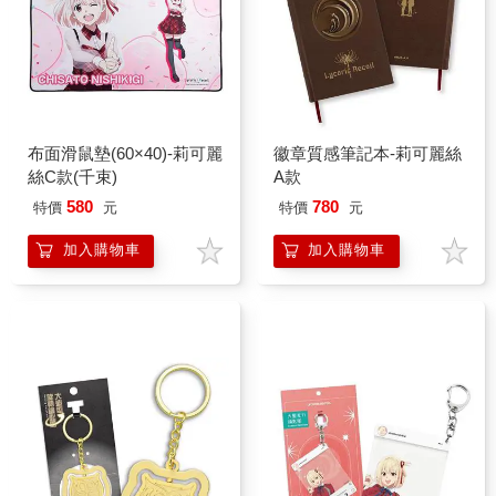
布面滑鼠墊(60×40)-莉可麗
徽章質感筆記本-莉可麗絲
絲C款(千束)
A款
580
780
特價
元
特價
元
加入購物車
加入購物車