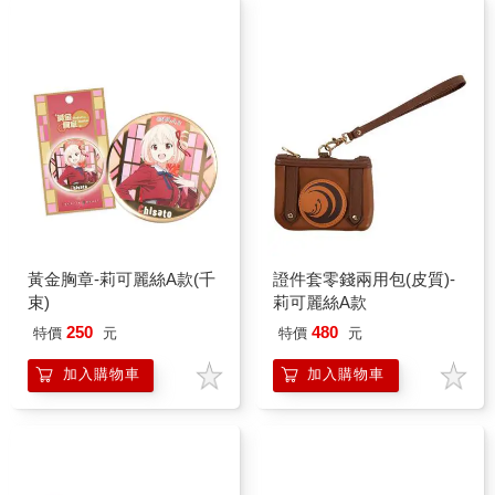
黃金胸章-莉可麗絲A款(千
證件套零錢兩用包(皮質)-
束)
莉可麗絲A款
250
480
特價
元
特價
元
加入購物車
加入購物車