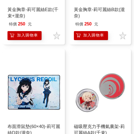
黃金胸章-莉可麗絲E款(千
黃金胸章-莉可麗絲B款(瀧
束+瀧奈)
奈)
250
250
特價
元
特價
元
加入購物車
加入購物車
布面滑鼠墊(60×40)-莉可麗
磁吸壓克力手機氣囊架-莉
絲D款(瀧奈)
可麗絲A款(千束)