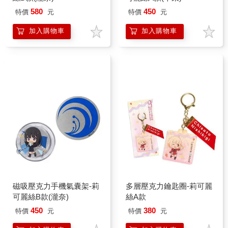
580
450
特價
元
特價
元
加入購物車
加入購物車
磁吸壓克力手機氣囊架-莉
多層壓克力鑰匙圈-莉可麗
可麗絲B款(瀧奈)
絲A款
450
380
特價
元
特價
元