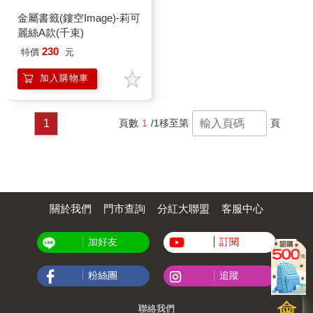
金屬書籤(鏤空Image)-莉可
麗絲A款(千束)
230
特價
元
加入購物車
1
頁數
1
/1
移至第
頁
關於我們
門市查詢
分紅大聯盟
客服中心
加好友
訂閱
粉絲團
追蹤
會
聯絡我們