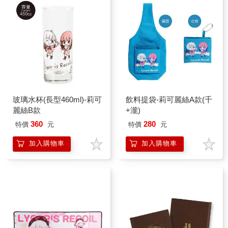
玻璃水杯(長型460ml)-莉可
飲料提袋-莉可麗絲A款(千
麗絲B款
+瀧)
360
280
特價
元
特價
元
加入購物車
加入購物車