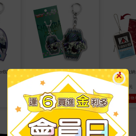
erB款
鏡面壓克力鑰匙圈-HunterC款
造型隨身收納袋-
(蟻王)
人執照)
180
600
特價
元
特價
元
加入購物車
加入購物