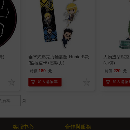
蛛)
垂墜式壓克力鑰匙圈-HunterB款
人物造型壓克力
(酷拉皮卡+雷歐力)
(小傑)
180
220
特價
元
特價
元
加入購物車
加入購物
頁
客服中心
合作與服務