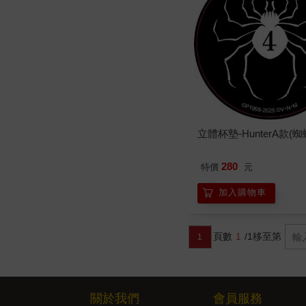
立體杯墊-HunterA款(蜘
280
特價
元
加入購物車
頁數
1
/1
移至第
1
關於我們
會員服務