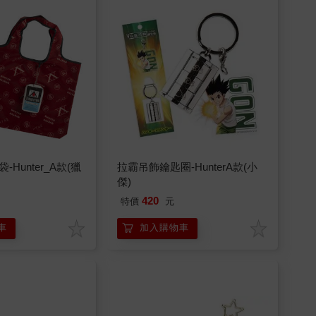
Hunter_A款(獵
拉霸吊飾鑰匙圈-HunterA款(小
傑)
420
特價
元
車
加入購物車