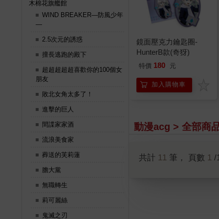
木棉花旗艦館
WIND BREAKER—防風少年
—
2.5次元的誘惑
鏡面壓克力鑰匙圈-
HunterB款(奇犽)
擅長逃跑的殿下
180
特價
元
超超超超超喜歡你的100個女
朋友
加入購物車
敗北女角太多了！
進擊的巨人
間諜家家酒
動漫acg > 全部商
流浪美食家
葬送的芙莉蓮
共計
11
筆， 頁數
1
/
膽大黨
無職轉生
莉可麗絲
鬼滅之刃