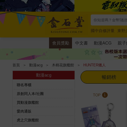
國中自修評量
東野
唯紅花綻放
奧德賽
會員獎勵
中文書
動漫ACG
親子
首頁
＞
動漫acg
＞
木棉花旗艦館
＞
HUNTER獵人
動漫acg
暢銷榜
聯名專櫃
原創同人本/社團
TOP
1
買動漫旗艦館
愛肉通販
虎之穴旗艦館