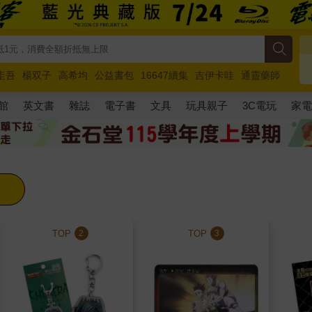
圭吾
楊双子
高希均
公益書包
16647續集
吉伊卡哇
通靈藥師
路邊攤新作
馬斯克
玩具總動員5
超慢跑
館
英文書
雜誌
電子書
文具
玩具親子
3C電玩
家
TOP
TOP
2
3