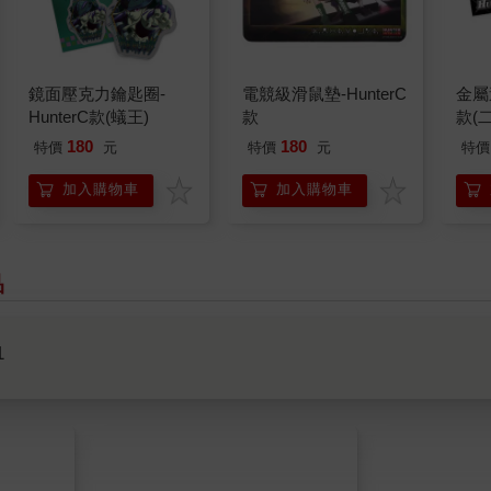
鏡面壓克力鑰匙圈-
電競級滑鼠墊-HunterC
金屬造
HunterC款(蟻王)
款
款(
180
180
特價
元
特價
元
特價
加入購物車
加入購物車
品
1