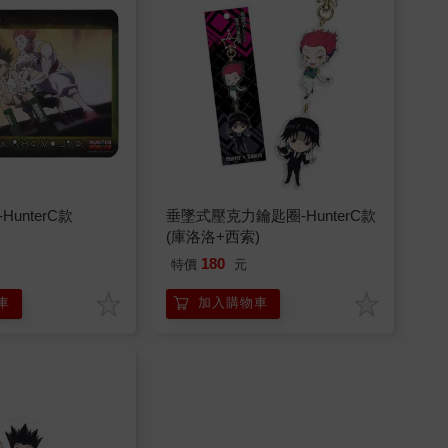
unterC款
垂墜式壓克力鑰匙圈-HunterC款
(庫洛洛+西索)
180
特價
元
車
加入購物車