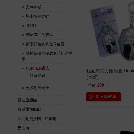
刀劍神域
戀上換裝娃娃
JOJO
86不存在的戰區
從零開始的異世界生活
關於我轉生變成史萊姆這檔
事
HUNTER獵人
鏡面壓克力鑰匙圈-Hunt
精選熱銷
(奇犽)
180
特價
元
更多動畫周邊
加入購物車
曼迪旗艦館
普威爾旗艦館
熱門動漫拼圖｜紙劇場
男性向