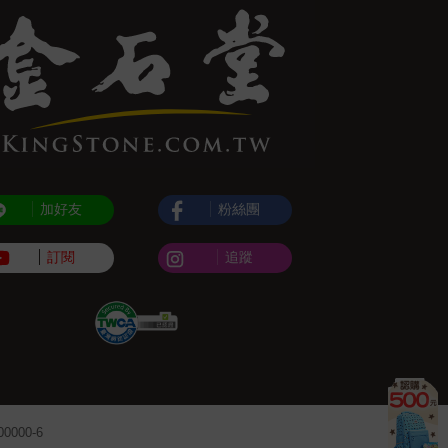
加好友
粉絲團
訂閱
追蹤
000-6