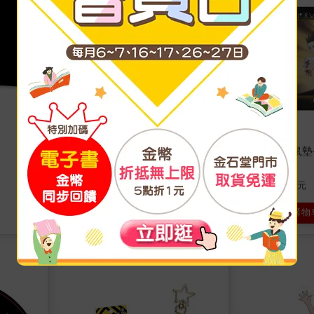
金屬造型徽章-HunterB款(二級
電競級滑鼠墊-H
執照)
180
180
特價
元
特價
元
加入購物車
加入購物