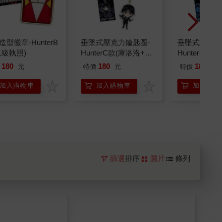
型徽章-HunterB
垂墜式壓克力鑰匙圈-
垂墜式壓克力
二級執照)
HunterC款(庫洛洛+西
HunterB款
索)
+雷歐力)
180
180
180
元
特價
元
特價
元
加入購物車
加入購物車
加入購物
篩選
排序
圖片
條列