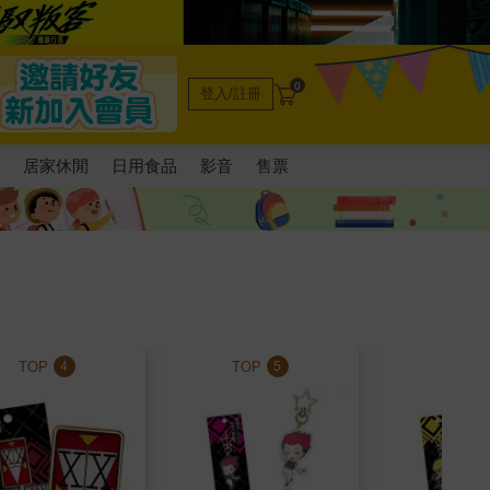
0
登入/註冊
電
居家休閒
日用食品
影音
售票
TOP
TOP
TOP
4
5