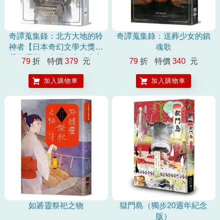
奇譚蒐集錄：北方大地的聆
奇譚蒐集錄：送葬少女的鎮
神者【日本奇幻文學大獎決
魂歌
選作系列．台灣獨家作家印
79
折
特價
379
元
79
折
特價
340
元
簽扉頁＋跨國訪談】
加入購物車
加入購物車
如碆靈祭祀之物
獄門島（獨步20週年紀念
版）