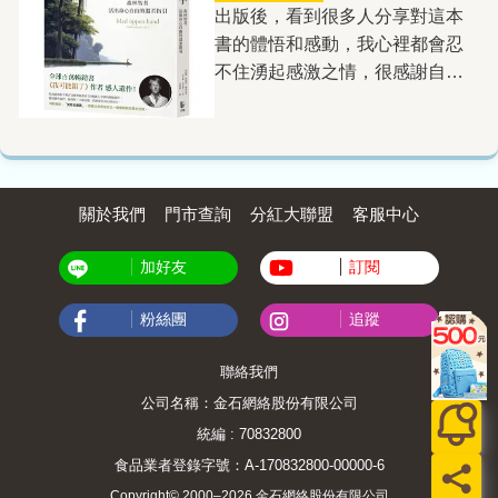
不是張貴興，我們看不到這樣的
果你不思考如何正確地用錢，錢
出版後，看到很多人分享對這本
影《侏羅紀公園》的情境，為某
台北，就如同如果沒有張貴興，
就會來用你，它會控制你，會把
書的體悟和感動，我心裡都會忍
些恐龍設置特別管制區。 孩
我們看不到那樣的婆羅洲。
你變成它的囚犯，毫不留情，且
不住湧起感激之情，很感謝自己
子在恐龍玩具的世界裡遊戲時，
愛欲是《2084》中一支突出的
絕不同情。反之，如果你知道如
有機會編到一本能讓這麼多人受
也正在一點一滴建構自己眼中的
主旋律。主人翁兼敘事者黃保
何使用金錢這種出色的工具，確
益的書，我自己也是受益者。我
世界——有人很強大，有人很弱
祿，對他的摯愛梅兒述說他與多
實可能為你造就更美好的人生。
對這本書最有感的就是「我可能
小。然而，究竟什麼才是真正的
個女人的交往故事。雖然男性胯
《花錢的藝術》沒有提供預
錯了」、「別相信自己的每個念
「強大」呢？ 第一次看到
下的「遠古巨獸」影響著男人對
算、訣竅，或一體適用的解決方
頭」，也因此開始特別留意自己
關於我們
門市查詢
分紅大聯盟
客服中心
《因為我是「最強的」》時，我
女人的態度與對待方式，但小說
案。它旨在讓你了解你和金錢的
和身邊人的念頭，比如我的母
立刻被封面上占據大半畫面的鱷
並未單純停留在所謂的男性凝
關係，會如何影響你的決定，進
親。每次聽她重複在抱怨同樣的
加好友
訂閱
魚臉龐吸引。書封一角，一隻暴
視，而是展現出更為複雜多面的
而了解如何重新塑造這份關係，
事，我就一直想到書中說的：傷
龍正從遠方迎面而來；畫面中的
欲望關係。書中女人所受到的控
並讓金錢為你效力。書中也提到
粉絲團
追蹤
害自己最大的，就是你最難放下
鱷魚與暴龍，都有著同樣銳利的
制有暴力性質（如有權有勢的乾
財富自由的「15個心理層次」。
的那個念頭。看到她的不快樂與
黃色眼睛，讓人一時分辨不出
爹），有金錢性質（如妓院），
每個人都能在這個框架中找到屬
聯絡我們
對身邊人的影響，我深深體會
來，書名所說的「最強的」，究
有情愛性質（如男性角色對女人
於自己的位置，了解自己接下來
公司名稱：金石網絡股份有限公司
到，人的念頭如何一步步奪走人
竟指的是暴龍，還是鱷魚？
的引誘）。這幾種男性對女性的
的追求。這個框架的價值，不在
的尊嚴與自由。 原本以為
統編 : 70832800
更有趣的是，若將書本放在鏡子
占有，都在小說中有耐人尋味的
於那些令人嚮往的頂層，而在於
《我可能錯了》會是比約恩留給
食品業者登錄字號：A-170832800-00000-6
前，便能從倒影中看見一張完整
翻轉，尤其情愛的關係更為微
讓人明白，每向上一步，都能為
讀者的最後一本書。沒想到，去
的鱷魚臉。這樣的設計，也讓人
Copyright© 2000–2026 金石網絡股份有限公司