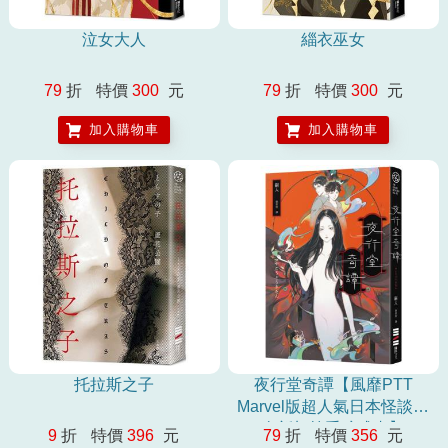
泣女大人
緇衣巫女
79
折
特價
300
元
79
折
特價
300
元
加入購物車
加入購物車
托拉斯之子
夜行堂奇譚【風靡PTT
Marvel版超人氣日本怪談，
全新加筆重磅成書】
9
折
特價
396
元
79
折
特價
356
元