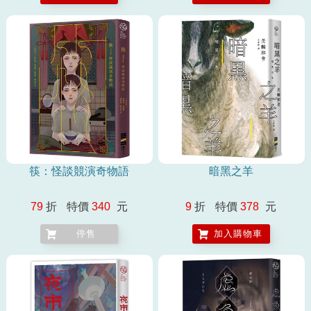
筷：怪談競演奇物語
暗黑之羊
79
折
特價
340
元
9
折
特價
378
元
停售
加入購物車