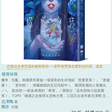
在無法全身而退的祕密面前──是即使墮落也要對抗到底，還是
閉眼成為共犯？
噬骨珍珠
獵奇、狂亂、絢麗異常家族一場淒美的生存地獄「想要更美！」「更健
康！」「更年輕！」煙霧繚繞的災厄宅邸中＼ 圓潤美麗的人骨藥丸
／＼ 提供您──鮮血淋漓的「希望」／寶島社「這本恐怖小說真厲
害！」TOP3「橫溝正史推理＆恐怖大獎」三冠王出道作家北澤陶 文字
有如令人沉醉的毒藥大正時代新日系恐怖美學【故事簡介】日本大正十
北澤陶
著
四年，關東大震災餘波未息，煤煙籠罩的工業之都裡，「女性記者」仍
獨步
出版
是異類。「實法新聞」記者苑子收到一封古怪短信，內容像詩，又似求