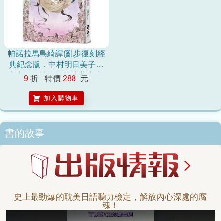
帕諾拉馬島綺譚(亂步復刻經
典紀念版．中村明日美子獨
家書衣，隨書附贈典藏書卡)
9
折
特價
288
元
加入購物車
書的故事
史上最勁爆的耽美日語聽力檢定，解放內心深處的腐
魂！