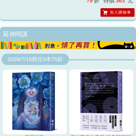
79
折
特價
363
元
救，上頭寫著：我即將溺斃，在藍色的家中逐漸腐朽寄件人是「丹邨孝
太郎」，信封留下拆封痕跡。好奇的她偽裝成繪畫老師，潛入以製藥聞
加入購物車
名的丹邨家族大宅。宅邸瀰漫詭譎氣息，住著容顏不符年齡的夫人、表
面慈祥的社長、充滿猜疑的祕書白潟、莫名親近苑子的千金禮以，還有
足不出戶、偷偷寫信求救的體弱少年孝太郎。苑子初步調查卻未尋獲任
延伸閱讀
何線索。直到一日，在長年受到肺疾所苦，經常劇烈咳嗽的苑子面前，
禮以將一顆珍珠般潔白的藥丸交給她服用，疾病頓時煙消雲散。面對苑
子的驚奇，孝太郎卻警告：「我已逃不了。趁還沒變成我這樣，妳快
逃。」苑子不肯放棄，暗中化驗之後，從藥丸中分析出近似人骨的成
2026/7/15前任3本75折
分！這些人骨藥材究竟來自何方？走向地獄的大口即將在面前展開！在
無法全身而退的祕密面前──是即使墮落也要對抗到底，還是閉眼成為
共犯？【日本讀者推薦】這是神戶與大阪人必讀的一部作品，能讓人感
受到煙霧繚繞的景色，堪稱哥德式恐怖的名品。──AMAZON讀者 大
音後半的展開既驚險又充滿駭人的氛圍，到了尾聲更讓人忍不住「呃啊
啊啊！」地幾乎想吐。……（中略）瀰漫著從腐爛內臟中滲出的血腥味
的故事氛圍。讀的時候，讓人一陣陣發毛。──AMAZON讀者 雪月花