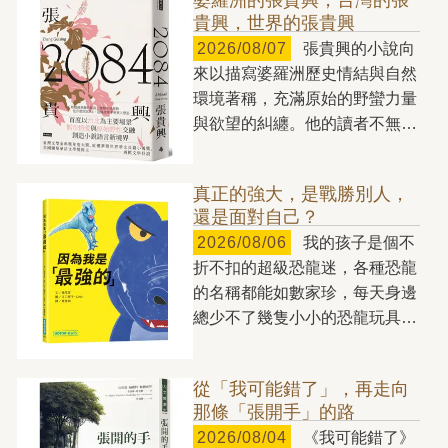
拚命賺錢，卻往往不知道該如何
貴興，世界的張貴興
花錢。無止境地儲蓄，卻不敢把
2026/08/07
張貴興的小說向
錢用在真正能讓人生更美好的事
來以描寫婆羅洲歷史情結與自然
物上。我們混淆了欽佩與羨慕、
環境著稱，充滿原始的野蠻力量
舒適與過度、效用與地位，一不
與欲望的糾纏。他的讀者不無可
小心，就從財富的主人，變成了
能猜想，他的文學筆法只適用於
金錢的奴隸。 如何「花
婆羅洲，與熱帶雨林血脈相連，
錢」，將直接決定你的人生是否
真正的強大，是戰勝別人，
若是脫離婆羅洲的土壤，或許無
幸福。有些人家財萬貫，卻一毛
還是面對自己？
處扎根。但張貴興就如任何忠實
不拔，對自己和身邊的人十分吝
2026/08/06
我的孩子是個不
於創作的小說家，不斷用小說探
嗇，雖然坐擁龐大財富，但卻
折不扣的超級恐龍迷，各種恐龍
索更多的人間樣態，貢獻給讀者
「窮得只剩下錢」；有的人花錢
的名稱都能如數家珍，每天身邊
們，也因而成就《2084》這樣
如流水，毫無節制地透支自己的
總少不了幾隻小小的恐龍玩具。
的大跨越，台北成為小說主要場
未來，落得晚景淒涼的下場；但
玩耍時，他還會替不同的恐龍搭
景，而且用宛如「此曲只應天上
也有人能夠把握想要和需要的差
建各自的「世界」：有時將牠們
有」的筆力，讓這個地方的某些
別，將錢用得精準有度，過著自
從「我可能錯了」，再走向
分成草食性與肉食性兩大區域，
靈魂甦醒，讓某些發自於此地的
在富足的人生。 金錢能夠以
那條「張開手」的路
有時則依照生活環境，安排在海
獨特次聲波能被感知。 如果
驚人的方式形塑人們的生命。如
2026/08/04
《我可能錯了》
洋或陸地棲息；甚至還會仿照電