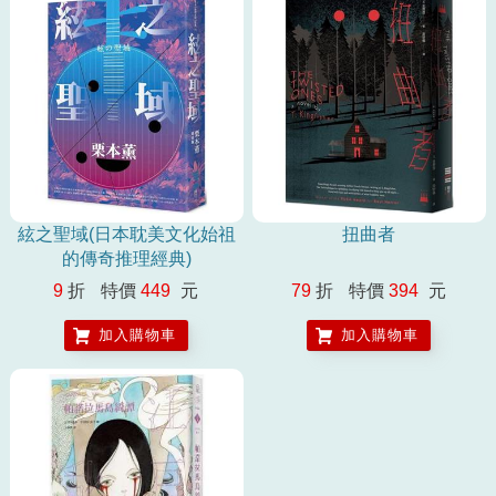
絃之聖域(日本耽美文化始祖
扭曲者
的傳奇推理經典)
9
折
特價
449
元
79
折
特價
394
元
加入購物車
加入購物車