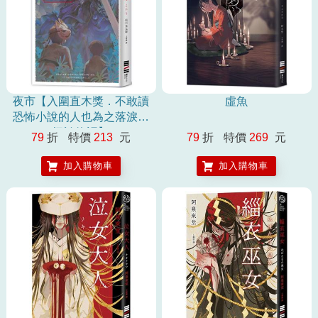
夜市【入圍直木獎．不敢讀
虛魚
恐怖小說的人也為之落淚的
怪談物語】
79
折
特價
213
元
79
折
特價
269
元
加入購物車
加入購物車