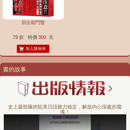
四次敲門聲
79
折
特價
300
元
加入購物車
書的故事
史上最勁爆的耽美日語聽力檢定，解放內心深處的腐
魂！