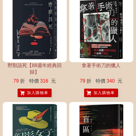
野獸該死【88週年經典回
拿著手術刀的獵人
歸】
79
折
特價
316
元
79
折
特價
340
元
加入購物車
加入購物車