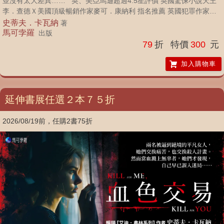
並沒有太大差異…… 英、美亞馬遜超過4.5星評價 英國驚悚小說天王
李．查德Ｘ美國頂級暢銷作家麥可．康納利 指名推薦 英國犯罪作家學
會金匕首獎得主 史蒂夫．卡瓦納 ──史上最囂張的騙子律師 艾迪．弗
史蒂夫．卡瓦納
著
林系列 前傳── 律師事務所正瀕臨破產， 若此案敗訴，他將徹底失去一
馬可孛羅
出版
切。 原生電子推理雜誌《PUZZLE》主編冬陽、推理評論家余小芳、
79
折
特價
300
元
故事革命創辦人李洛克、資深推理迷杜鵑窩人、影視編劇黃彥樵、推理
讀書人黃羅、TNL Mediagene媒體集團內容長楊士範──重度成癮推薦
加入購物車
（依姓氏筆畫排序） 【艾迪．弗林系列】得獎經歷 《不能贏的辯
護》：英國犯罪作家協會鐵匕首獎入圍、北愛爾蘭藝術委員會的ACES
文學獎、獲選亞馬遜2015年最優秀處女作 《騙局》：極地干邑白蘭地
延伸書展任選２本７５折
國際小說獎 《騙子律師》：英國犯罪作家協會金匕首獎 《第十三位陪
審員》：獲柴克斯頓年度老牌詭奇犯罪小說獎 《紐約時報》夏季必讀
2026/08/19前，任購2書75折
書單首選、《出版者週刊》2019夏日必讀選書、英國主流媒體《電訊
報》評選2018最佳28部犯罪驚悚小說之一、《明星論壇報》選為「夏
季最佳作品之一」、台灣犯罪作家協會「年度最佳翻譯小說」 《圈
套》：理查與朱迪讀書俱樂部年度推薦書單 我曾經是個騙子，九年前轉
行成為律師。轉換跑道之後，我發現自己還在玩同樣的把戲……只不過
這一次，我擺弄的對象成了檢察官、陪審團和法官，而我穿著現成西
裝，按小時計費。 艾迪．弗林，不是你熟悉的律師。 作為大名鼎鼎的
痞子律師，他曾經是街頭混混，靠唬爛跟偷竊維生，如今卻站上法庭，
為無人相信的委託人辯護。他一腳踩在法律邊緣、一腳踹翻整個法庭規
則。腦子轉得比誰都快，法律只是工具，真正能讓他贏的，是耍弄人