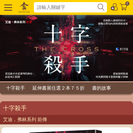
0
十字殺手
延伸書展任選２本７５折
書的故事
十字殺手
艾迪．弗林系列 前傳