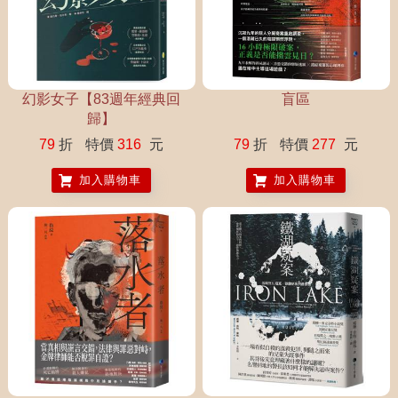
幻影女子【83週年經典回
盲區
歸】
79
折
特價
316
元
79
折
特價
277
元
加入購物車
加入購物車