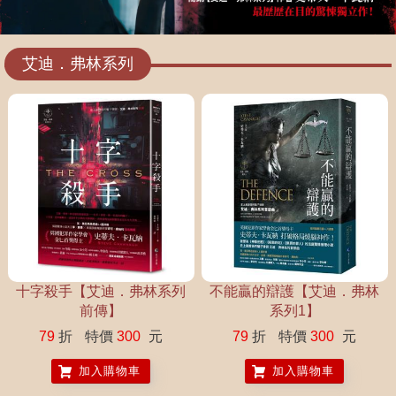
心、靠一張嘴與好身手贏來的本事。 孕婦瑪莉亞．赫南德茲的丈夫死於
執法過當，警方卻聲稱那是正當防衛。艾迪．弗林與搭檔傑克．哈洛蘭
接下這樁看似不可能勝訴的官司，卻意外發掘警局內部的黑暗祕密。 當
艾迪．弗林系列
證人接連消失、監視錄影被刪除、檔案遭竄改，有人正暗中監控他們的
一舉一動……極限二十四小時內，艾迪必須找到證據、保護當事人、守
住自己與家人的性命。 威脅接連而來，朋友被襲擊、家人遭跟蹤，整個
城市像一個陷阱，而他正被逼入絕境。艾迪沒有退路，唯一能倚賴的，
是他當騙徒時養成的本能──看穿恐懼、操弄人心、在最短時間內奪下
勝利。他必須用謊言對抗謊言，用陷阱反制陷阱，在最後的法庭上賭上
一切。 《不能贏的辯護》、《騙子律師》、《第13位陪審員》、《魔
鬼的代言人》 史上最囂張的騙子律師 艾迪．弗林的起點之戰 在真相
與謊言之間， 法庭不再是審判的舞台，而是死亡陷阱
十字殺手【艾迪．弗林系列
不能贏的辯護【艾迪．弗林
前傳】
系列1】
79
折
特價
300
元
79
折
特價
300
元
加入購物車
加入購物車