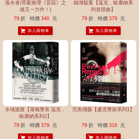
落水者(罪案推理《盲區》之
鐵湖疑案【寇克．歐康納系
後又一力作！)
列首部曲】
79
折
特價
340
元
79
折
特價
379
元
加入購物車
加入購物車
水域迷蹤【落魄警長 寇克．
完美殘骸【盧克警探系列1】
歐康納系列2】
79
折
特價
379
元
79
折
特價
316
元
加入購物車
加入購物車