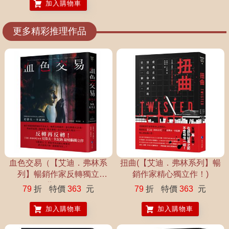
加入購物車
更多精彩推理作品
血色交易（【艾迪．弗林系
扭曲(【艾迪．弗林系列】暢
列】暢銷作家反轉獨立
銷作家精心獨立作！)
作！）
79
折
特價
363
元
79
折
特價
363
元
加入購物車
加入購物車