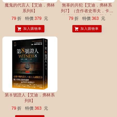
魔鬼的代言人【艾迪．弗林
無辜的共犯【艾迪．弗林系
系列6】
列7】（含作者史蒂夫．卡瓦
納親筆簽名印刷扉頁與全球
79
折
特價
379
元
79
折
特價
363
元
唯一中文專序）
加入購物車
加入購物車
第８號證人【艾迪．弗林系
列8】
79
折
特價
363
元