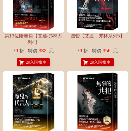
第13位陪審員【艾迪‧弗林系
圈套【艾迪．弗林系列5】
列4】
79
折
特價
332
元
79
折
特價
356
元
加入購物車
加入購物車