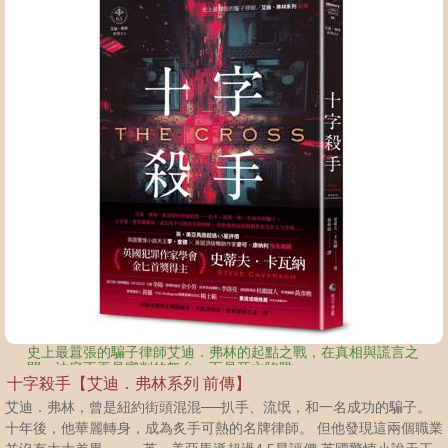
史上最囂張的騙子律師艾迪．弗林的起點之戰，在真相與謊言之
間，法庭不再是審判的舞台，而是死亡陷阱
十字殺手【艾迪．弗林系列 前傳】
艾迪．弗林，曾是紐約街頭混混──扒手、流氓，和一名成功的騙子。
十年後，他華麗轉身，成為炙手可熱的名牌律師。 但他發現這兩個職業