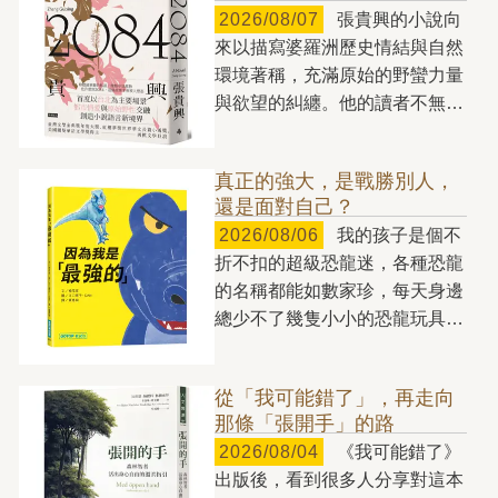
2026/08/07
張貴興的小說向
錢用在真正能讓人生更美好的事
來以描寫婆羅洲歷史情結與自然
物上。我們混淆了欽佩與羨慕、
環境著稱，充滿原始的野蠻力量
舒適與過度、效用與地位，一不
與欲望的糾纏。他的讀者不無可
小心，就從財富的主人，變成了
能猜想，他的文學筆法只適用於
金錢的奴隸。 如何「花
婆羅洲，與熱帶雨林血脈相連，
錢」，將直接決定你的人生是否
真正的強大，是戰勝別人，
若是脫離婆羅洲的土壤，或許無
幸福。有些人家財萬貫，卻一毛
還是面對自己？
處扎根。但張貴興就如任何忠實
不拔，對自己和身邊的人十分吝
2026/08/06
我的孩子是個不
於創作的小說家，不斷用小說探
嗇，雖然坐擁龐大財富，但卻
折不扣的超級恐龍迷，各種恐龍
索更多的人間樣態，貢獻給讀者
「窮得只剩下錢」；有的人花錢
的名稱都能如數家珍，每天身邊
們，也因而成就《2084》這樣
如流水，毫無節制地透支自己的
總少不了幾隻小小的恐龍玩具。
的大跨越，台北成為小說主要場
未來，落得晚景淒涼的下場；但
玩耍時，他還會替不同的恐龍搭
景，而且用宛如「此曲只應天上
也有人能夠把握想要和需要的差
建各自的「世界」：有時將牠們
有」的筆力，讓這個地方的某些
別，將錢用得精準有度，過著自
從「我可能錯了」，再走向
分成草食性與肉食性兩大區域，
靈魂甦醒，讓某些發自於此地的
在富足的人生。 金錢能夠以
那條「張開手」的路
有時則依照生活環境，安排在海
獨特次聲波能被感知。 如果
驚人的方式形塑人們的生命。如
2026/08/04
《我可能錯了》
洋或陸地棲息；甚至還會仿照電
不是張貴興，我們看不到這樣的
果你不思考如何正確地用錢，錢
出版後，看到很多人分享對這本
影《侏羅紀公園》的情境，為某
台北，就如同如果沒有張貴興，
就會來用你，它會控制你，會把