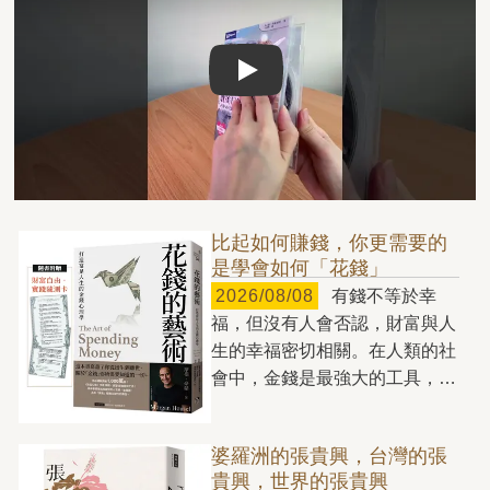
Play video
比起如何賺錢，你更需要的
是學會如何「花錢」
2026/08/08
有錢不等於幸
福，但沒有人會否認，財富與人
生的幸福密切相關。在人類的社
會中，金錢是最強大的工具，也
是生活中的必要資源，少了它，
你每天都將寸步難行。我們總是
婆羅洲的張貴興，台灣的張
拚命賺錢，卻往往不知道該如何
貴興，世界的張貴興
花錢。無止境地儲蓄，卻不敢把