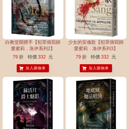
白教堂開膛手【犯罪側寫師
少女的安魂歌【犯罪側寫師
愛蜜莉．洛伊系列2】
愛蜜莉．洛伊系列3】
79
折
特價
332
元
79
折
特價
332
元
加入購物車
加入購物車