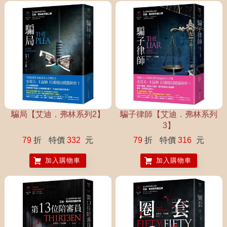
騙局【艾迪．弗林系列2】
騙子律師【艾迪．弗林系列
3】
79
折
特價
332
元
79
折
特價
316
元
加入購物車
加入購物車