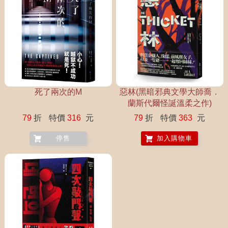
死了兩次的M
惡林(黑暗邪典文學大師喬．
蘭斯代爾怪誕溫柔之作)
79
折
特價
316
元
79
折
特價
363
元
停售
加入購物車