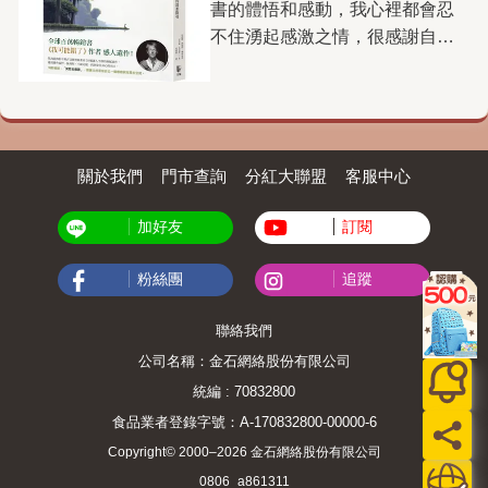
書的體悟和感動，我心裡都會忍
些恐龍設置特別管制區。 孩
我們看不到那樣的婆羅洲。
你變成它的囚犯，毫不留情，且
不住湧起感激之情，很感謝自己
子在恐龍玩具的世界裡遊戲時，
愛欲是《2084》中一支突出的
絕不同情。反之，如果你知道如
有機會編到一本能讓這麼多人受
也正在一點一滴建構自己眼中的
主旋律。主人翁兼敘事者黃保
何使用金錢這種出色的工具，確
益的書，我自己也是受益者。我
世界——有人很強大，有人很弱
祿，對他的摯愛梅兒述說他與多
實可能為你造就更美好的人生。
對這本書最有感的就是「我可能
小。然而，究竟什麼才是真正的
個女人的交往故事。雖然男性胯
《花錢的藝術》沒有提供預
錯了」、「別相信自己的每個念
「強大」呢？ 第一次看到
下的「遠古巨獸」影響著男人對
算、訣竅，或一體適用的解決方
頭」，也因此開始特別留意自己
關於我們
門市查詢
分紅大聯盟
客服中心
《因為我是「最強的」》時，我
女人的態度與對待方式，但小說
案。它旨在讓你了解你和金錢的
和身邊人的念頭，比如我的母
立刻被封面上占據大半畫面的鱷
並未單純停留在所謂的男性凝
關係，會如何影響你的決定，進
親。每次聽她重複在抱怨同樣的
加好友
訂閱
魚臉龐吸引。書封一角，一隻暴
視，而是展現出更為複雜多面的
而了解如何重新塑造這份關係，
事，我就一直想到書中說的：傷
龍正從遠方迎面而來；畫面中的
欲望關係。書中女人所受到的控
並讓金錢為你效力。書中也提到
粉絲團
追蹤
害自己最大的，就是你最難放下
鱷魚與暴龍，都有著同樣銳利的
制有暴力性質（如有權有勢的乾
財富自由的「15個心理層次」。
的那個念頭。看到她的不快樂與
黃色眼睛，讓人一時分辨不出
爹），有金錢性質（如妓院），
每個人都能在這個框架中找到屬
聯絡我們
對身邊人的影響，我深深體會
來，書名所說的「最強的」，究
有情愛性質（如男性角色對女人
於自己的位置，了解自己接下來
公司名稱：金石網絡股份有限公司
到，人的念頭如何一步步奪走人
竟指的是暴龍，還是鱷魚？
的引誘）。這幾種男性對女性的
的追求。這個框架的價值，不在
的尊嚴與自由。 原本以為
統編 : 70832800
更有趣的是，若將書本放在鏡子
占有，都在小說中有耐人尋味的
於那些令人嚮往的頂層，而在於
《我可能錯了》會是比約恩留給
食品業者登錄字號：A-170832800-00000-6
前，便能從倒影中看見一張完整
翻轉，尤其情愛的關係更為微
讓人明白，每向上一步，都能為
讀者的最後一本書。沒想到，去
的鱷魚臉。這樣的設計，也讓人
Copyright© 2000–2026 金石網絡股份有限公司
妙。相對於此，某些情節呈現了
自己帶來真正的自由。這本書將
年得知在他的託付之下，《我可
聯想到幼兒發展中的鏡像與自我
0806_a861311
男女情感的真摯時刻，亦即擺脫