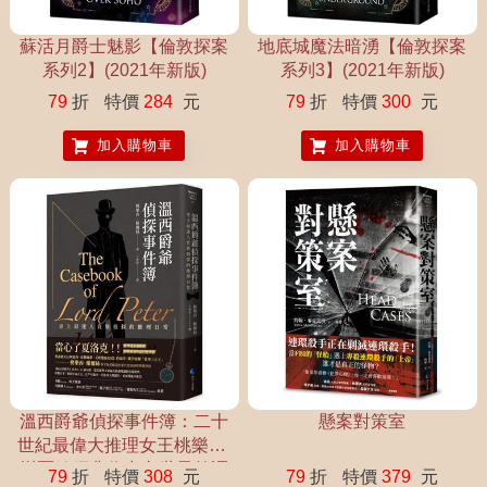
蘇活月爵士魅影【倫敦探案
地底城魔法暗湧【倫敦探案
系列2】(2021年新版)
系列3】(2021年新版)
79
折
特價
284
元
79
折
特價
300
元
加入購物車
加入購物車
溫西爵爺偵探事件簿：二十
懸案對策室
世紀最偉大推理女王桃樂西.
榭爾絲經典作中文世界首譯
79
折
特價
308
元
79
折
特價
379
元