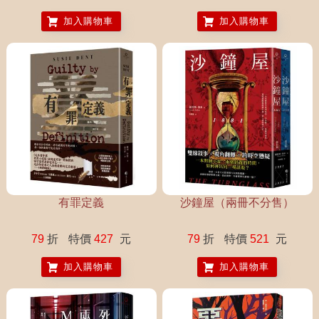
上市
加入購物車
加入購物車
有罪定義
沙鐘屋（兩冊不分售）
79
折
特價
427
元
79
折
特價
521
元
加入購物車
加入購物車