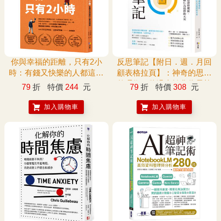
你與幸福的距離，只有2小
反思筆記【附日．週．月回
時：有錢又快樂的人都這樣
顧表格拉頁】：神奇的思緒
做
整理術，將過去轉化為最棒
79
折
特價
244
元
79
折
特價
308
元
的未來
加入購物車
加入購物車