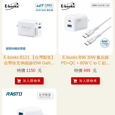
E-books B121 【台灣製造】
E-books B96 30W 氮化鎵
自帶快充伸縮線65W GaN氮
PD+QC + 60W C to C 鋁製
化鎵抗彎折極速充電器-白
快充傳輸線組
特價
1150
元
特價
499
元
加入購物車
加入購物車