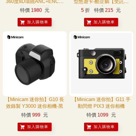
360度8D環繞ANC+ENC藍
型悠遊卡-酷企鵝【受託代
牙6.0頭戴耳機
銷】
特價
1980
元
5
折
特價
215
元
加入購物車
加入購物車
【Minicam 迷你拍】G10 長
【Minicam 迷你拍】G11 手
效錄製 Y3000 迷你相機-黑
動閃燈 PIX3 迷你相機
特價
999
元
特價
1099
元
加入購物車
加入購物車