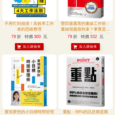
不再忙到崩潰！高效率工作
豐田最厲害的畫線工作術：
者的思維整理
畫線很蠢很拘束？事實是畫
出基準線，工作量更少！ 豐
79
折
特價
300
元
79
折
特價
332
元
田內部怎麼畫線勝過費盡口
舌宣導，大家樂意遵守？
加入購物車
加入購物車
實現夢想的小目標時間管理
重點：99%的訊息都是雜