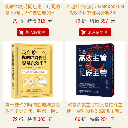
化解你的時間焦慮：時間總
AI超神筆記術：NotebookLM
是不夠用？你要管理的不是
高效資料整理與分析280技
時間，而是改變工作觀念和
(最強全面進化版) (附範例素
79
折
特價
316
元
79
折
特價
387
元
順序
材/提示詞/6大影音教學)
加入購物車
加入購物車
為什麼你的時間管理總是沒
你是高效主管或只是忙碌主
效率？史丹佛、哈佛、麻省
管： 成功拯救3.5萬名主管的
理工學院……世界頂尖研
管理法：調酒師思維、作業
79
折
特價
300
元
66
折
特價
284
元
究，36個破解拖延、焦慮與
興奮機制、希爾蒂式時間