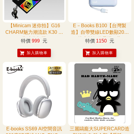
【Minicam 迷你拍】G16
E－Books B100【台灣製
CHARM魅力潮流款 K30 拇
造】自帶雙線LED數顯20W
指迷你相機
快充版行動電源－藍
特價
999
元
特價
1150
元
加入購物車
加入購物車
E-books SS69 AI空間音訊
三麗鷗龐大SUPERCARD造