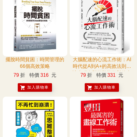
擺脫時間貧困：時間管理的
大腦配速的心流工作術：AI
66個高效策略
時代從A到A+的高效法則，
讓大腦在對的狀態做對的事
79
折
特價
316
元
79
折
特價
331
元
加入購物車
加入購物車