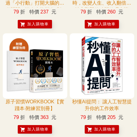
過「小行動」打開大腦的行
時，改變人生、收入翻倍，
動開關，懶人也能變身「行
社畜獸醫的時間管理實證
79
折
特價
237
元
79
折
特價
260
元
動派」的37個科學方法
加入購物車
加入購物車
原子習慣WORKBOOK【實
秒懂AI提問： 讓人工智慧提
踐本‧附練習別冊】
升你的工作效率
79
折
特價
363
元
79
折
特價
205
元
加入購物車
加入購物車