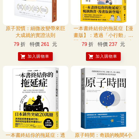
原子習慣：細微改變帶來巨
一本書終結你的拖延症【漫
大成就的實證法則
畫版】：透過「小行動」打
開大腦的行動開關，懶人也
79
折
特價
261
元
79
折
特價
237
元
能變身「行動派」的37個科
學方法
加入購物車
加入購物車
一本書終結你的拖延症：透
原子時間：奇蹟的晚間4小