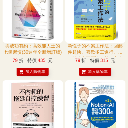
與成功有約：高效能人士的
急性子的不累工作法：回郵
七個習慣(30週年全新增訂版)
件超快、喜歡多工進行、不
喜歡等人更不讓人等，事事
79
折
特價
435
元
79
折
特價
315
元
求快當然好，但如何不累不
氣還兼顧品質？
加入購物車
加入購物車