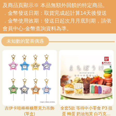
及商品頁顯示※ 本品無額外回饋的特定商品。
．金幣發送日期：取貨完成起計算14天後發送
．金幣使用效期：發送日起次月月底到期，請依
會員中心-金幣查詢資料為準。
未知數的驚喜偶遇
吉伊卡哇棒棒糖壓克力吊飾
全套5款 等待中小零食 P3 扭
(單盒)
蛋 轉蛋 奶油泡芙 白巧克力