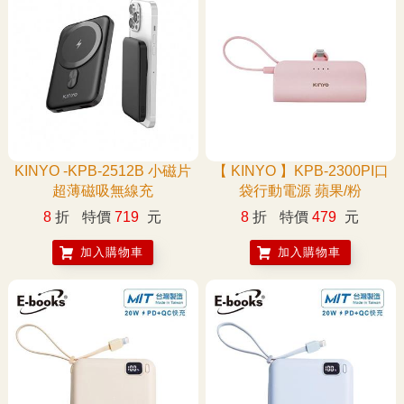
KINYO -KPB-2512B 小磁片
【 KINYO 】KPB-2300PI口
超薄磁吸無線充
袋行動電源 蘋果/粉
8
折
特價
719
元
8
折
特價
479
元
加入購物車
加入購物車