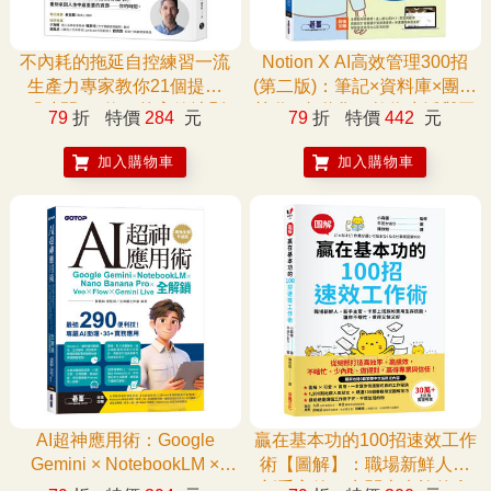
不內耗的拖延自控練習一流
Notion X AI高效管理300招
生產力專家教你21個提升
(第二版)：筆記×資料庫×團隊
「時間CP值」的高效法則
協作×自動化，數位生活與工
79
折
特價
284
元
79
折
特價
442
元
作最佳幫手
加入購物車
加入購物車
AI超神應用術：Google
贏在基本功的100招速效工作
Gemini × NotebookLM ×
術【圖解】：職場新鮮人、
Nano Banana Pro × Veo ×
新手主管、卡關上班族的實