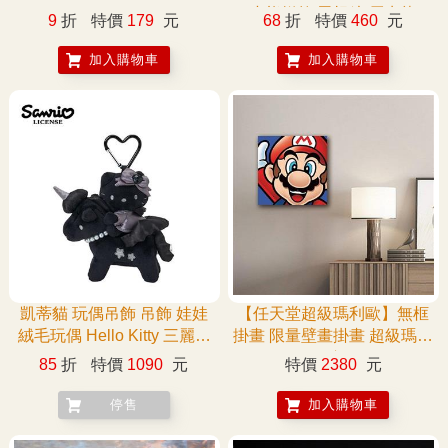
小熊餅乾 雷根糖 馬卡龍
9
折
特價
179
元
68
折
特價
460
元
BANDAI
加入購物車
加入購物車
凱蒂貓 玩偶吊飾 吊飾 娃娃
【任天堂超級瑪利歐】無框
絨毛玩偶 Hello Kitty 三麗鷗
掛畫 限量壁畫掛畫 超級瑪利
Sanrio
歐
85
折
特價
1090
元
特價
2380
元
停售
加入購物車