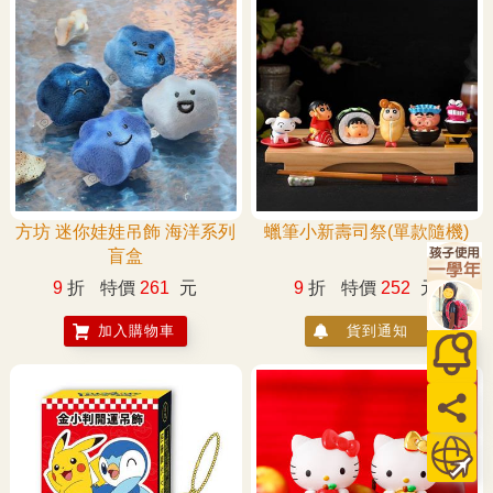
方坊 迷你娃娃吊飾 海洋系列
蠟筆小新壽司祭(單款隨機)
盲盒
9
折
特價
261
元
9
折
特價
252
元
加入購物車
貨到通知