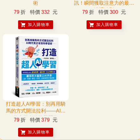
術
訊！瞬間獲取注意力的最強
溝通法則
79
折
特價
332
元
79
折
特價
300
元
加入購物車
加入購物車
打造超人AI學習：別再用騎
馬的方式開法拉利——AI時
代真正有效的學習術
79
折
特價
379
元
加入購物車