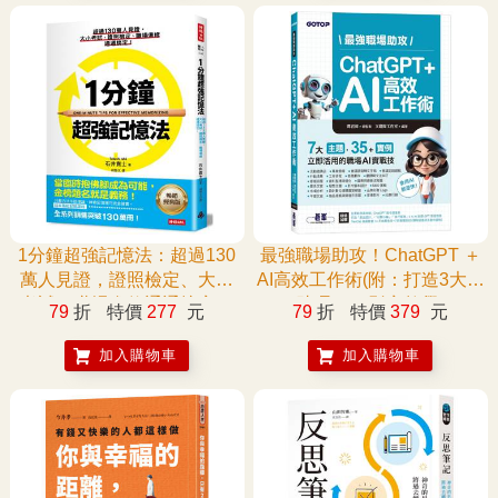
1分鐘超強記憶法：超過130
最強職場助攻！ChatGPT ＋
萬人見證，證照檢定、大小
AI高效工作術(附：打造3大AI
考試、職場進修通通搞定！
助理GPT影音教學)
79
折
特價
277
元
79
折
特價
379
元
【暢銷經典版】
加入購物車
加入購物車