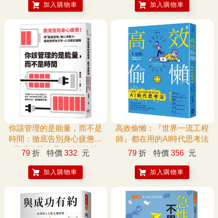
瞎忙的時間活用術
術，事情變少績效更好。
加入購物車
加入購物車
你該管理的是能量，而不是
高效偷懶：『世界一流工程
時間：徹底告別身心疲憊！
師』都在用的AI時代思考法
用「能量管理」強化決策
79
折
特價
332
元
79
折
特價
356
元
力，讓高效成為日常、心流
穩定運轉
加入購物車
加入購物車