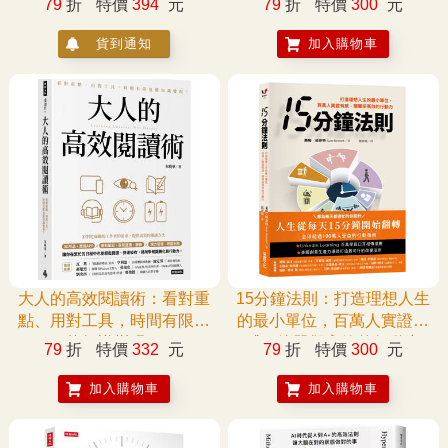
79
折
特價
394
元
79
折
特價
300
元
Flow × Gemini Live全解鎖(最
用生存技能，讓你不瞎忙，
強全面升級版)(附3大學習資
做得又快又好
貨到通知
加入購物車
源：範例素材/提示詞/影音教
學)
大人的高效閱讀術：看對重
15分鐘法則：打造理想人生
點、用對工具，時間有限也
的最小單位，百萬人實證有
能知識變現！
感，簡單卻高效的行動力
79
折
特價
332
元
79
折
特價
300
元
加入購物車
加入購物車