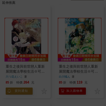
延伸推薦
重生之後與前世戀人重新
重生之後與前世戀人重新
展開魔法學校生活※可是
展開魔法學校生活※可是
好感度為0 (首刷限定版)
好感度為0 01
六つ花えいこ
著
白川蟻ん
著
01
264
119
85
折
特價
元
85
折
特價
元
貨到通知
加入購物車