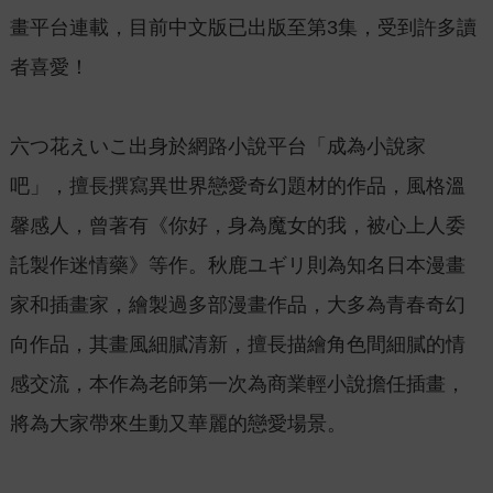
畫平台連載，目前中文版已出版至第3集，受到許多讀
者喜愛！
六つ花えいこ出身於網路小說平台「成為小說家
吧」，擅長撰寫異世界戀愛奇幻題材的作品，風格溫
馨感人，曾著有《你好，身為魔女的我，被心上人委
託製作迷情藥》等作。秋鹿ユギリ則為知名日本漫畫
家和插畫家，繪製過多部漫畫作品，大多為青春奇幻
向作品，其畫風細膩清新，擅長描繪角色間細膩的情
感交流，本作為老師第一次為商業輕小說擔任插畫，
將為大家帶來生動又華麗的戀愛場景。