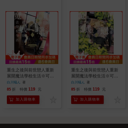
重生之後與前世戀人重新
重生之後與前世戀人重新
展開魔法學校生活※可是
展開魔法學校生活※可是
好感度為0 02
好感度為0 03
白川蟻ん
著
白川蟻ん
著
119
119
85
折
特價
元
85
折
特價
元
加入購物車
加入購物車