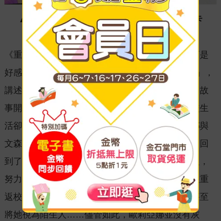
▲首刷限定版附錄✦32P特典小冊子 ✦首刷書卡
《重生之後與前世戀人重新展開魔法學校生活※可是
好感度為0》的背景設定在虛構的「拉根魔法學校」，
講述女主角歐莉亞娜與戀人文森深刻的命運之戀。故
事開端於兩人十七歲的春天，原本甜蜜的魔法學校生
活卻在一次神秘死亡事件中戛然而止——歐莉亞娜與
文森雙雙猝死。然而，歐莉亞娜醒來後卻發現自己回
到了七歲，但仍然保留前世記憶。她立志守護愛人，
努力成為魔法學校菁英，期盼與文森再度相遇。但重
返校園後，歐莉亞娜卻發現文森對她毫無記憶，甚至
將她視為陌生人……儘管如此，歐莉亞娜並沒有灰