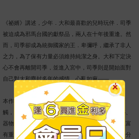
《祕婿》講述，少年．大和最喜歡的兒時玩伴．司季
被迫成為邪馬台國的獻祭品，兩人在十年後重逢。然
而，司季卻成為統御國家的王．卑彌呼，繼承了非人
之力，為了保有力量必須維持純潔之身。大和下定決
心不會再離開司季，並進入宮中，司季則是開始面對
自己對大和塵封多年的感情，心亂如麻——
本作以壯闊的歷史幻想為舞台，加上極致細膩的筆
觸，營造出令人震撼的世界觀。人物、服飾、建築、
器物等細節皆被刻畫得彷彿有生命般，呈現濃厚且富
有重量的視覺魅力。大和與司季之間跨越時間與身分