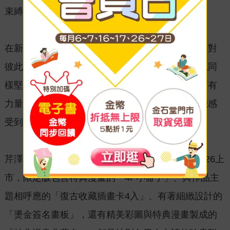
束縛的深情，也在這些細節鋪陳下顯得格外動人。
在新收錄的短篇中，兩人的情感更進一步。不論是對
彼此、對未來，或是對身負重任的國家，他們都以同
樣堅定的心意許下守護的承諾。情感深沉、溫柔而有
力量，讓整部作品的情緒更加完整，也讓讀者更能感
受到他們之間無可取代的羈絆。
芹澤知老師的《祕婿 新裝版》首刷限定版已於11/26上
市，限定版包含特典漫畫的「4P小冊子」、與作品主
題相呼應的「復古收藏插畫卡4入」、有著細緻設計的
「燙金簽名畫板」，還有精美彩圖與特典漫畫製成的