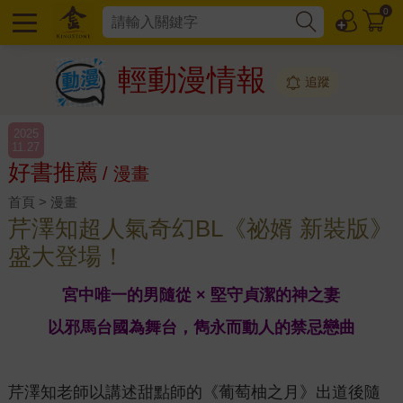
0
輕動漫情報
追蹤
2025
11.27
好書推薦
/ 漫畫
首頁 > 漫畫
芹澤知超人氣奇幻BL《祕婿 新裝版》
盛大登場！
宮中唯一的男隨從 × 堅守貞潔的神之妻
以邪馬台國為舞台，雋永而動人的禁忌戀曲
芹澤知老師以講述甜點師的《葡萄柚之月》出道後隨