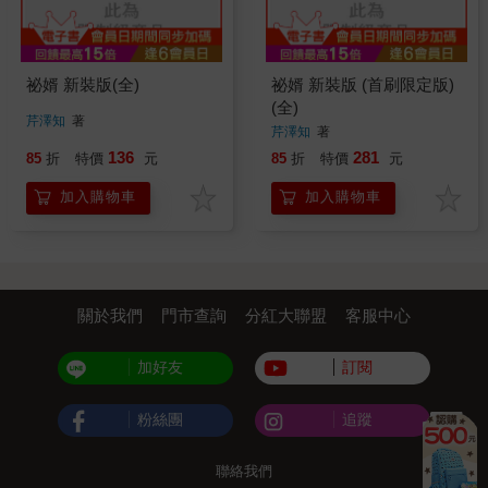
祕婿 新裝版(全)
祕婿 新裝版 (首刷限定版)
(全)
芹澤知
著
芹澤知
著
136
281
85
折
特價
元
85
折
特價
元
加入購物車
加入購物車
關於我們
門市查詢
分紅大聯盟
客服中心
加好友
訂閱
粉絲團
追蹤
聯絡我們