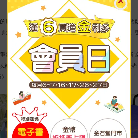
深山的魔狼少女‧散葉，因嚮往與人類共同生活的世界，終
，此時的妃杈已成為專門討伐魔物的「討伐隊」副隊長，
重新推出，內容依照SQUARE ENIX於2011年發行
張以精美彩圖製作的明信片，對於新接觸或是想回味的讀
版》第1集已於12/1上市，推薦給熱愛收藏經典的你！