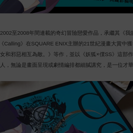
於2002至2008年間連載的奇幻冒險戀愛作品，承繼其
《Calling》在SQUARE ENIX主辦的21世紀漫畫
女和邪惡相互為敵。》等作，並以《妖狐×僕SS》這部
人，無論是畫面呈現或劇情編排都細膩講究，是一位才