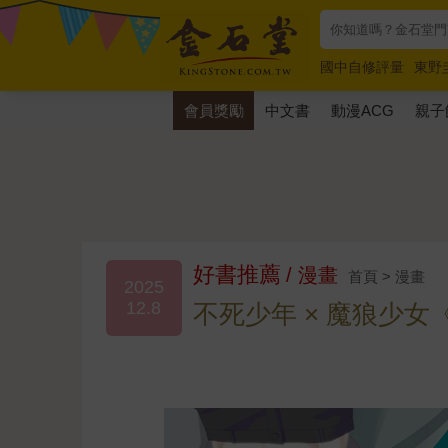
國中自修評量
東野
唯紅花綻放
奧德賽
會員獎勵
中文書
動漫ACG
親子
好書推薦
/ 漫畫
首頁 > 漫畫
2025
12.8
不死少年 × 魔狼少女