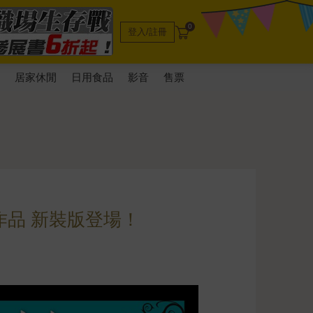
0
登入/註冊
電
居家休閒
日用食品
影音
售票
作品 新裝版登場！