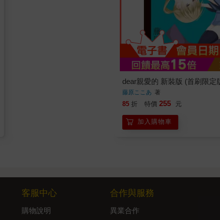
dear親愛的 新裝版 (首刷限定版
藤原ここあ
著
255
85
折
特價
元
加入購物車
客服中心
合作與服務
購物說明
異業合作