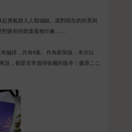
於鼓起勇氣踏入人類城鎮。面對陌生的街景與
更對眼前的散葉毫無印象……
的新版本編排，共有6集。作為新裝版，本次以
者來說，都是非常值得收藏的版本！藤原ここ