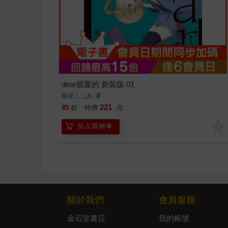
dear親愛的 新裝版 01
藤原ここあ
著
221
85
折
特價
元
加入購物車
關於我們
會員服務
金石堂書店
我的帳號