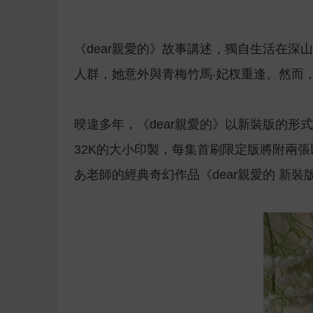
《dear親愛的》故事講述，獨自生活在
人群，她意外與青梅竹馬‧妃杈重逢。然而
暌違多年，《dear親愛的》以新裝版的形式
32K的大小印製，每集首刷限定版將附兩
あ老師的經典奇幻作品《dear親愛的 新裝