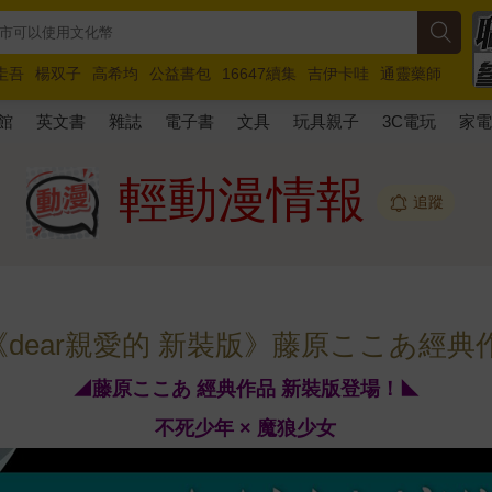
圭吾
楊双子
高希均
公益書包
16647續集
吉伊卡哇
通靈藥師
路邊攤新作
馬斯克
玩具總動員5
超慢跑
館
英文書
雜誌
電子書
文具
玩具親子
3C電玩
家
輕動漫情報
追蹤
《dear親愛的 新裝版》藤原ここあ經典
◢藤原ここあ 經典作品 新裝版登場！◣
不死少年 × 魔狼少女