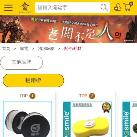
0
首頁
＞
家電
＞
清潔吸塵
＞
配件/耗材
其他品牌
暢銷榜
TOP
TOP
1
2