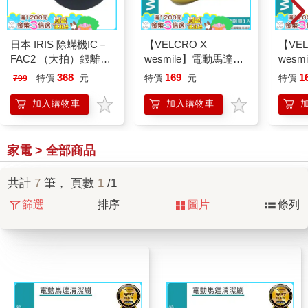
日本 IRIS 除蟎機IC－
【VELCRO X
【VEL
FAC2 （大拍）銀離子
wesmile】電動馬達清
wes
HEPA過濾網－2入
潔刷 大海綿刷頭1入
潔刷 
368
169
1
特價
元
特價
元
特價
799
（CF－FHK2）
加入購物車
加入購物車
家電 > 全部商品
共計
7
筆， 頁數
1
/1
篩選
排序
圖片
條列