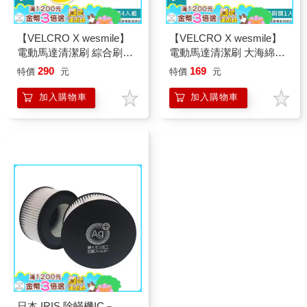
【VELCRO X wesmile】
【VELCRO X wesmile】
電動馬達清潔刷 綜合刷頭
電動馬達清潔刷 大海綿刷
4入組
頭1入
290
169
特價
元
特價
元
加入購物車
加入購物車
日本 IRIS 除蟎機IC－