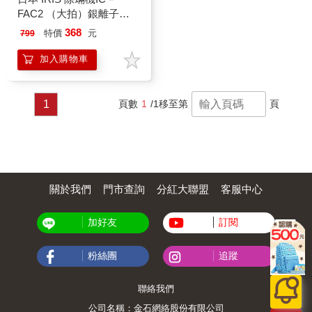
FAC2 （大拍）銀離子
HEPA過濾網－2入（CF－
368
特價
元
799
FHK2）
加入購物車
1
頁數
1
/1
移至第
頁
關於我們
門市查詢
分紅大聯盟
客服中心
加好友
訂閱
粉絲團
追蹤
聯絡我們
公司名稱：金石網絡股份有限公司