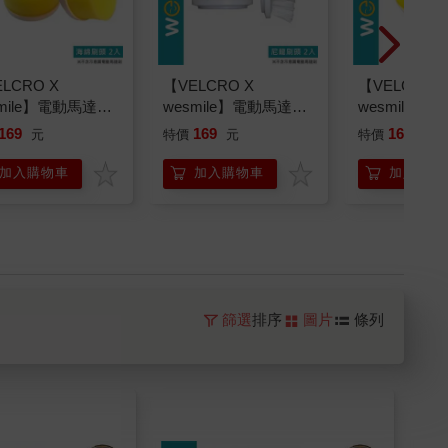
LCRO X
【VELCRO X
【VELCRO 
smile】電動馬達清
wesmile】電動馬達清
wesmile】
 海綿刷頭2入
潔刷 尼龍刷頭2入
潔刷 菜瓜布
169
169
169
元
特價
元
特價
元
加入購物車
加入購物車
加入購物
篩選
排序
圖片
條列