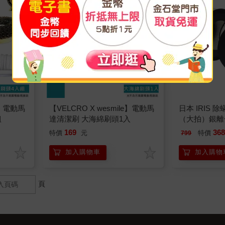
e】電動馬
【VELCRO X wesmile】電動馬
日本 IRIS 除
組
達清潔刷 大海綿刷頭1入
（大拍）銀離
2入（CF－F
169
36
特價
元
特價
799
加入購物車
加入購物
頁