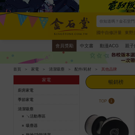
國中自修評量
東野
唯紅花綻放
奧德賽
會員獎勵
中文書
動漫ACG
親子
首頁
＞
家電
＞
清潔吸塵
＞
配件/耗材
＞
其他品牌
家電
暢銷榜
廚房家電
季節家電
TOP
1
清潔吸塵
↘活動專區
吸塵器
拖地/功能清潔