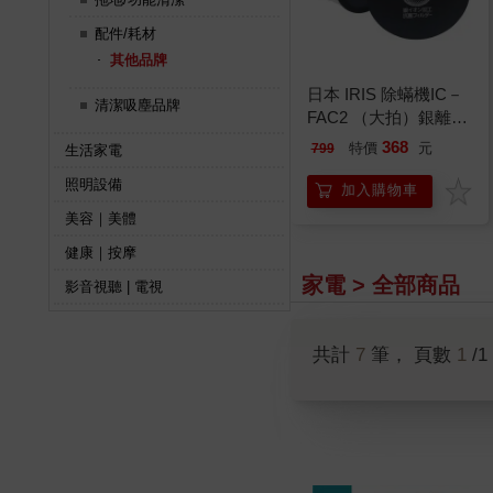
配件/耗材
其他品牌
日本 IRIS 除蟎機IC－
清潔吸塵品牌
FAC2 （大拍）銀離子
HEPA過濾網－2入
368
特價
元
799
生活家電
（CF－FHK2）
照明設備
加入購物車
美容｜美體
健康｜按摩
家電 > 全部商品
影音視聽 | 電視
共計
7
筆， 頁數
1
/1