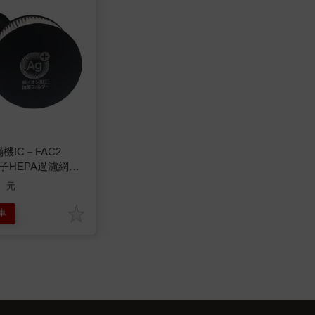
蟎機IC－FAC2
子HEPA過濾網－
HK2）
8
元
車