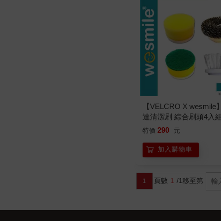
【VELCRO X wesmil
達清潔刷 綜合刷頭4入
290
特價
元
加入購物車
頁數
1
/1
移至第
1