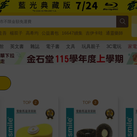
圭吾
楊双子
高希均
公益書包
16647續集
吉伊卡哇
通靈藥師
路邊攤新作
馬斯克
玩具總動員5
超慢跑
館
英文書
雜誌
電子書
文具
玩具親子
3C電玩
家
TOP
TOP
2
3