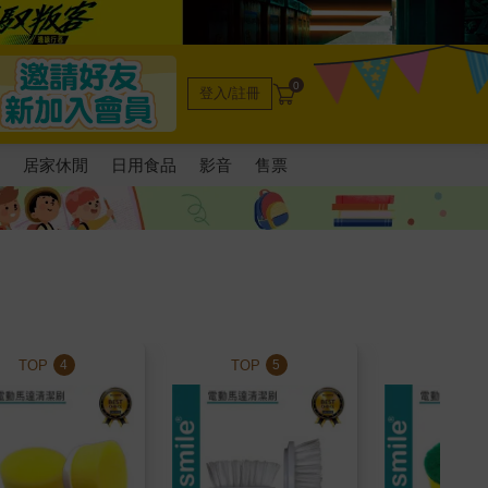
0
登入/註冊
電
居家休閒
日用食品
影音
售票
TOP
TOP
TOP
4
5