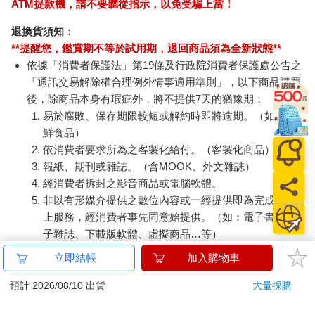
ATM提款機，請不要聽從指示，以免受騙上當！
退換貨須知：
**提醒您，鑑賞期不等於試用期，退回商品須為全新狀態**
依據「消費者保護法」第19條及行政院消費者保護處公告之
「通訊交易解除權合理例外情事適用準則」，以下商品購買
後，除商品本身有瑕疵外，將不提供7天的猶豫期：
易於腐敗、保存期限較短或解約時即將逾期。（如：生
鮮食品）
依消費者要求所為之客製化給付。（客製化商品）
報紙、期刊或雜誌。（含MOOK、外文雜誌）
經消費者拆封之影音商品或電腦軟體。
非以有形媒介提供之數位內容或一經提供即為完成之線
上服務，經消費者事先同意始提供。（如：電子書、電
子雜誌、下載版軟體、虛擬商品…等）
已拆封之個人衛生用品。（如：內衣褲、刮鬍刀、除毛
立即結帳
加入購物車
刀…等）
若非上列種類商品，均享有到貨7天的猶豫期（含例假
預計 2026/08/10 出貨
大量採購
日）。