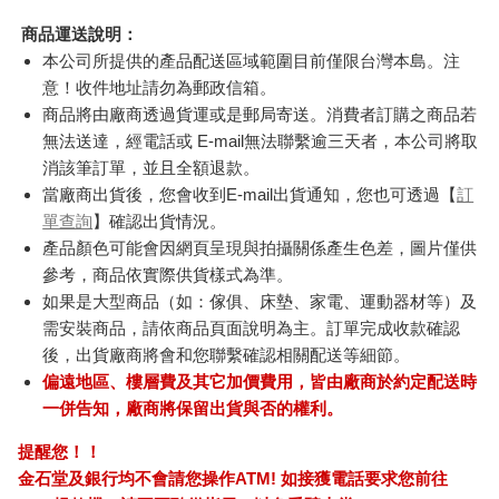
商品運送說明：
本公司所提供的產品配送區域範圍目前僅限台灣本島。注
意！收件地址請勿為郵政信箱。
商品將由廠商透過貨運或是郵局寄送。消費者訂購之商品若
無法送達，經電話或 E-mail無法聯繫逾三天者，本公司將取
消該筆訂單，並且全額退款。
當廠商出貨後，您會收到E-mail出貨通知，您也可透過【
訂
單查詢
】確認出貨情況。
產品顏色可能會因網頁呈現與拍攝關係產生色差，圖片僅供
參考，商品依實際供貨樣式為準。
如果是大型商品（如：傢俱、床墊、家電、運動器材等）及
需安裝商品，請依商品頁面說明為主。訂單完成收款確認
後，出貨廠商將會和您聯繫確認相關配送等細節。
偏遠地區、樓層費及其它加價費用，皆由廠商於約定配送時
一併告知，廠商將保留出貨與否的權利。
提醒您！！
金石堂及銀行均不會請您操作ATM! 如接獲電話要求您前往