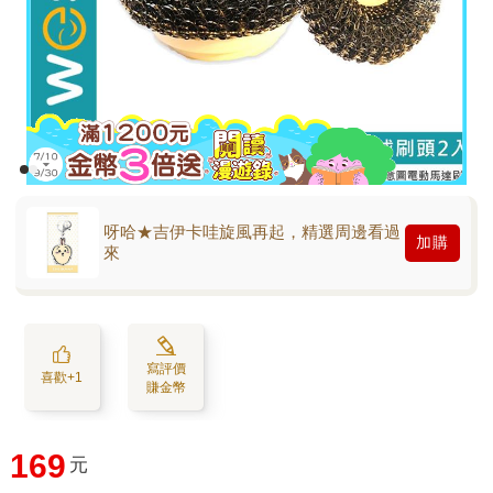
呀哈★吉伊卡哇旋風再起，精選周邊看過
加購
來
寫評價
喜歡+1
賺金幣
169
元