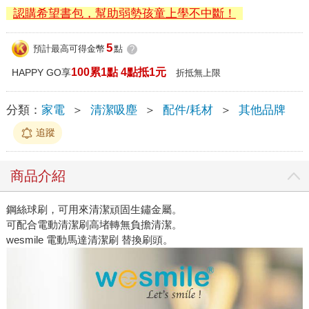
認購希望書包，幫助弱勢孩童上學不中斷！
5
預計最高可得金幣
點
?
100累1點 4點抵1元
HAPPY GO享
折抵無上限
分類：
家電
＞
清潔吸塵
＞
配件/耗材
＞
其他品牌
追蹤
商品介紹
鋼絲球刷，可用來清潔頑固生鏽金屬。
可配合電動清潔刷高堵轉無負擔清潔。
wesmile 電動馬達清潔刷 替換刷頭。