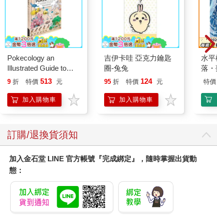
Pokecology an
吉伊卡哇 亞克力鑰匙
水平
Illustrated Guide to
圈-兔兔
落・
Pokemon Ecology
513
124
9
折
特價
元
95
折
特價
元
特價
(Pokemon Pikachu
Press)
加入購物車
加入購物車
訂購/退換貨須知
加入金石堂 LINE 官方帳號『完成綁定』，隨時掌握出貨動
態：