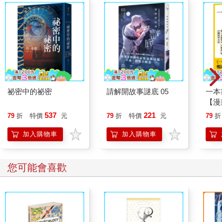
祕密中的祕密
請解開故事謎底 05
一本
【漫
行動
537
221
79
折
特價
元
79
折
特價
元
79
折
開關
「行
加入購物車
加入購物車
學方
您可能會喜歡