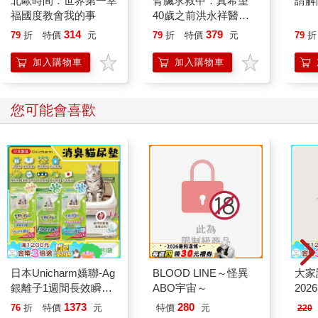
北歐時間：世界第一幸
腎臟求救中：真希望
請解
福國度教會我的事
40歲之前洪永祥醫師
就告訴我這些事
314
379
79
折
特價
元
79
折
特價
元
79
折
加入購物車
加入購物車
您可能會喜歡
日本Unicharm嬌聯-Ag
BLOOD LINE～怪異
大家
銀離子1週間長效瞬吸
ABO宇宙～
202
乾爽寵物消臭大師貓尿
1373
280
76
折
特價
元
特價
元
220
墊20片/袋(大容量吸水