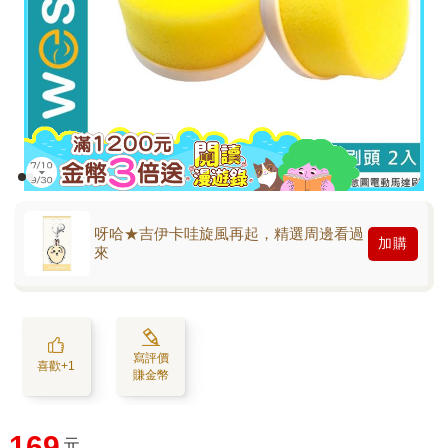
呀哈★吉伊卡哇旋風再起，精選周邊看過
加購
來
寫評價
喜歡+1
賺金幣
169
元