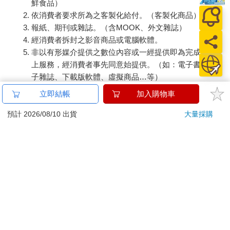
鮮食品）
依消費者要求所為之客製化給付。（客製化商品）
報紙、期刊或雜誌。（含MOOK、外文雜誌）
經消費者拆封之影音商品或電腦軟體。
非以有形媒介提供之數位內容或一經提供即為完成之線
上服務，經消費者事先同意始提供。（如：電子書、電
子雜誌、下載版軟體、虛擬商品…等）
已拆封之個人衛生用品。（如：內衣褲、刮鬍刀、除毛
立即結帳
加入購物車
刀…等）
若非上列種類商品，均享有到貨7天的猶豫期（含例假
預計 2026/08/10 出貨
大量採購
日）。
辦理退換貨時，商品（組合商品恕無法接受單獨退貨）必須
是您收到商品時的原始狀態（包含商品本體、配件、贈品、
保證書、所有附隨資料文件及原廠內外包裝…等），請勿直
接使用原廠包裝寄送，或於原廠包裝上黏貼紙張或書寫文
字。
退回商品若無法回復原狀，將請您負擔回復原狀所需費用，
嚴重時將影響您的退貨權益。