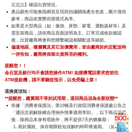
單查詢
】確認出貨情況。
產品顏色可能會因網頁呈現與拍攝關係產生色差，圖片僅供
參考，商品依實際供貨樣式為準。
如果是大型商品（如：傢俱、床墊、家電、運動器材等）及
需安裝商品，請依商品頁面說明為主。訂單完成收款確認
後，出貨廠商將會和您聯繫確認相關配送等細節。
偏遠地區、樓層費及其它加價費用，皆由廠商於約定配送時
一併告知，廠商將保留出貨與否的權利。
提醒您！！
金石堂及銀行均不會請您操作ATM! 如接獲電話要求您前往
ATM提款機，請不要聽從指示，以免受騙上當！
退換貨須知：
**提醒您，鑑賞期不等於試用期，退回商品須為全新狀態**
依據「消費者保護法」第19條及行政院消費者保護處公告之
「通訊交易解除權合理例外情事適用準則」，以下商品購買
後，除商品本身有瑕疵外，將不提供7天的猶豫期：
易於腐敗、保存期限較短或解約時即將逾期。（如：生