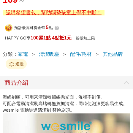
認購希望書包，幫助弱勢孩童上學不中斷！
5
預計最高可得金幣
點
?
100累1點 4點抵1元
HAPPY GO享
折抵無上限
分類：
家電
＞
清潔吸塵
＞
配件/耗材
＞
其他品牌
追蹤
商品介紹
海綿刷頭，可用來清潔較細緻拋光面，溫和不刮傷。
可配合電動清潔刷高堵轉無負擔清潔，同時使泡沫更容易生成。
wesmile 電動馬達清潔刷 替換刷頭。