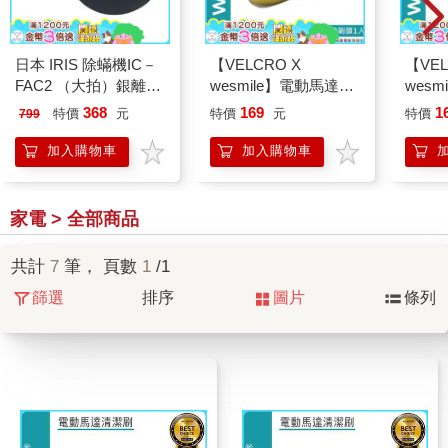
日本 IRIS 除蟎機IC－
【VELCRO X
【VEL
FAC2 （大拍）銀離子
wesmile】電動馬達清
wes
HEPA過濾網－2入
潔刷 大海綿刷頭1入
潔刷 
368
169
1
特價
元
特價
元
特價
799
（CF－FHK2）
加入購物車
加入購物車
家電 > 全部商品
共計
7
筆， 頁數
1
/1
篩選
排序
圖片
條列