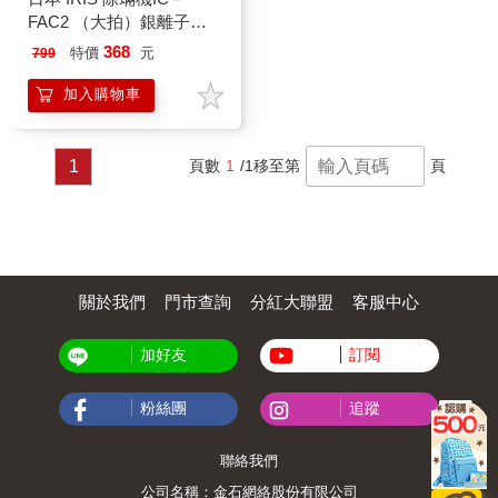
FAC2 （大拍）銀離子
HEPA過濾網－2入（CF－
368
特價
元
799
FHK2）
加入購物車
1
頁數
1
/1
移至第
頁
關於我們
門市查詢
分紅大聯盟
客服中心
加好友
訂閱
粉絲團
追蹤
聯絡我們
公司名稱：金石網絡股份有限公司