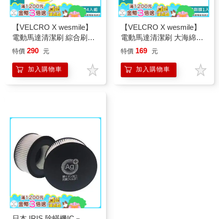
【VELCRO X wesmile】
【VELCRO X wesmile】
電動馬達清潔刷 綜合刷頭
電動馬達清潔刷 大海綿刷
4入組
頭1入
290
169
特價
元
特價
元
加入購物車
加入購物車
日本 IRIS 除蟎機IC－