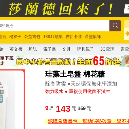
圭吾
楊双子
公益書包
16647續集
吉伊卡哇
通靈藥師
路邊攤新作
馬斯克
玩具總動員5
超慢跑
館
英文書
雜誌
電子書
文具
玩具親子
3C電玩
家
珪藻土皂盤 棉花糖
除臭防霉 ●天然環保無化學添加
強力吸水 ● 重複使用黴菌不滋生
143
9
折
元
159
元
認購希望書包，幫助弱勢孩童上學不