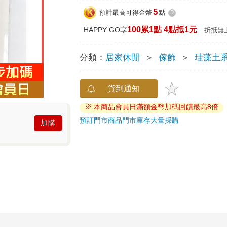
5
預計最高可得金幣
點
?
100累1點 4點抵1元
HAPPY GO享
折抵無
分類：
居家休閒
＞
傢飾
＞
珪藻土
貨到通知
※ 本商品會員日滿額金幣加碼回饋最高8倍
預訂門市商品
門市庫存
大量採購
加購