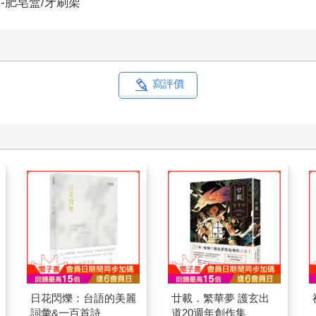
-肥皂盒/牙刷架
寫評價
日花閃爍：台語的美麗
廿載．繁華夢 護玄出
詞彙&一百首詩
道20週年創作集