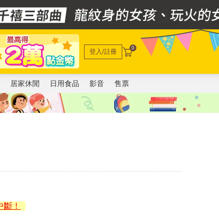
0
登入/註冊
電
居家休閒
日用食品
影音
售票
中斷！