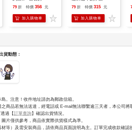
356
315
79
折
特價
元
79
折
特價
元
加入購物車
加入購物車
握出貨動態：
本島。注意！收件地址請勿為郵政信箱。
商品若無法送達，經電話或 E-mail無法聯繫逾三天者，本公司
可透過【
訂單查詢
】確認出貨情況。
，圖片僅供參考，商品依實際供貨樣式為準。
器材等）及需安裝商品，請依商品頁面說明為主。訂單完成收款確認