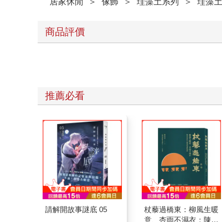
居家休閒
＞
傢飾
＞
珪藻土系列
＞
珪藻土
商品評價
推薦必看
請解開故事謎底 05
杖藜過橋東：柳風生暖
意、杏雨不濕衣；陳亮