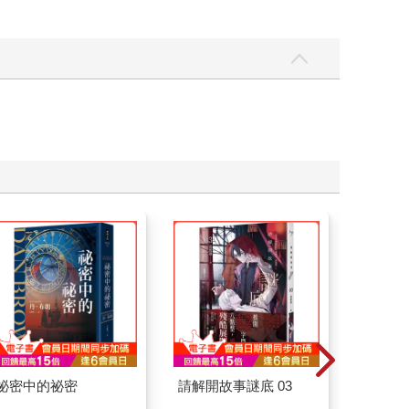
祕密中的祕密
請解開故事謎底 03
特殊傳說Ⅲ