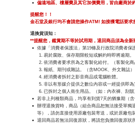
偏遠地區、樓層費及其它加價費用，皆由廠商於
提醒您！！
金石堂及銀行均不會請您操作ATM! 如接獲電話要
退換貨須知：
**提醒您，鑑賞期不等於試用期，退回商品須為全新狀
依據「消費者保護法」第19條及行政院消費者保
易於腐敗、保存期限較短或解約時即將逾期。
依消費者要求所為之客製化給付。（客製化商
報紙、期刊或雜誌。（含MOOK、外文雜誌）
經消費者拆封之影音商品或電腦軟體。
非以有形媒介提供之數位內容或一經提供即為
已拆封之個人衛生用品。（如：內衣褲、刮鬍
若非上列種類商品，均享有到貨7天的猶豫期（含
辦理退換貨時，商品（組合商品恕無法接受單獨
等），請勿直接使用原廠包裝寄送，或於原廠包
退回商品若無法回復原狀，將請您負擔回復原狀