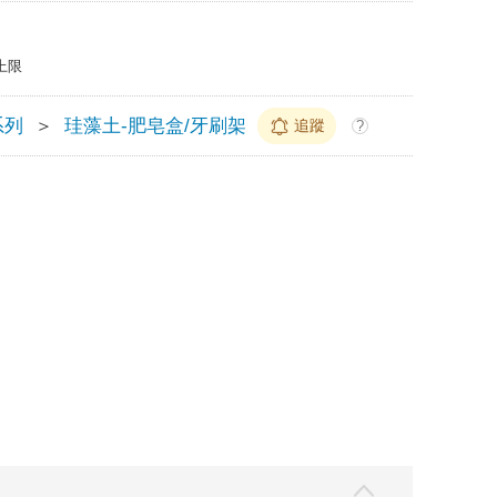
上限
系列
＞
珪藻土-肥皂盒/牙刷架
追蹤
?