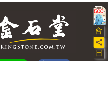
會
員
日
加好友
粉絲團
訂閱
追蹤