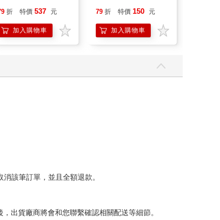
537
150
79
折
特價
元
79
折
特價
元
79
折
加入購物車
加入購物車
加
將取消該筆訂單，並且全額退款。
後，出貨廠商將會和您聯繫確認相關配送等細節。