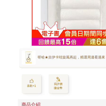
呀哈★吉伊卡哇旋風再起，精選周邊看過來
寫評價
喜歡+1
賺金幣
商品介紹