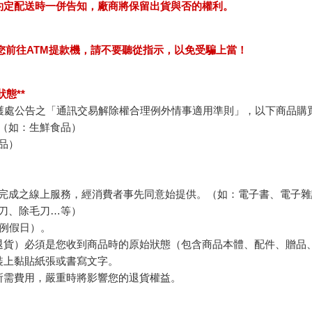
約定配送時一併告知，廠商將保留出貨與否的權利。
求您前往ATM提款機，請不要聽從指示，以免受騙上當！
態**
護處公告之「通訊交易解除權合理例外情事適用準則」，以下商品購
（如：生鮮食品）
品）
完成之線上服務，經消費者事先同意始提供。（如：電子書、電子雜
刀、除毛刀…等）
例假日）。
退貨）必須是您收到商品時的原始狀態（包含商品本體、配件、贈品
裝上黏貼紙張或書寫文字。
所需費用，嚴重時將影響您的退貨權益。