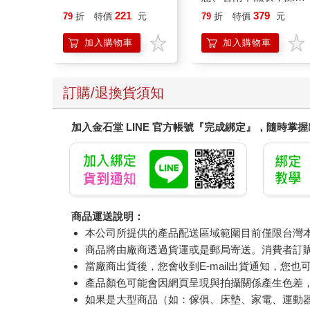
恭談以心轉境的適齡漫
221
379
79
折
特價
元
79
折
特價
元
想
加入購物車
加入購物車
訂購/退換貨須知
加入金石堂 LINE 官方帳號『完成綁定』，隨時掌
商品運送說明：
本公司所提供的產品配送區域範圍目前僅限台灣
商品將由廠商透過貨運或是郵局寄送。消費者訂購之
當廠商出貨後，您會收到E-mail出貨通知，您也
產品顏色可能會因網頁呈現與拍攝關係產生色差
如果是大型商品（如：傢俱、床墊、家電、運動