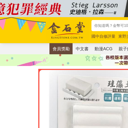
國中自修評量
東野
唯紅花綻放
奧德賽
會員獎勵
中文書
動漫ACG
親子