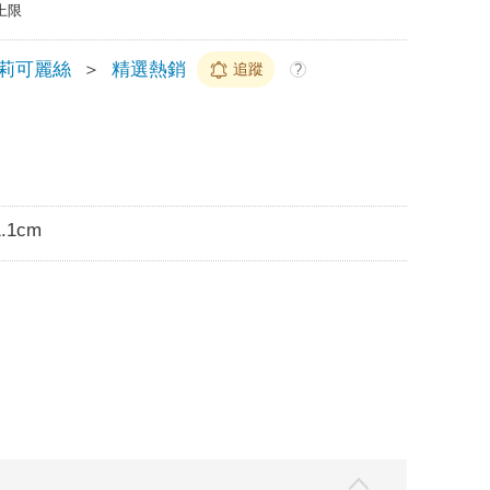
上限
莉可麗絲
＞
精選熱銷
追蹤
?
.1cm