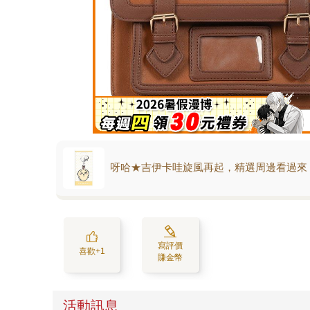
呀哈★吉伊卡哇旋風再起，精選周邊看過來
寫評價
喜歡+1
賺金幣
活動訊息