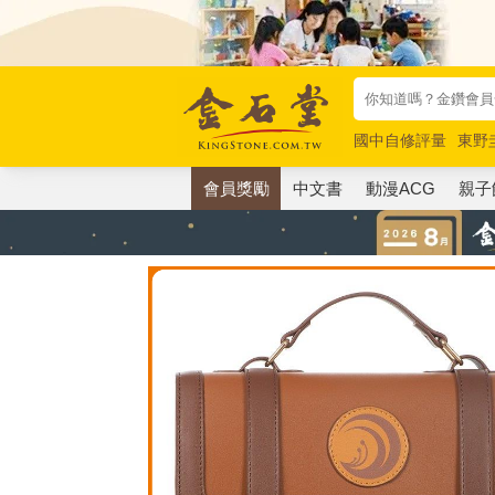
國中自修評量
東野
唯紅花綻放
奧德賽
會員獎勵
中文書
動漫ACG
親子