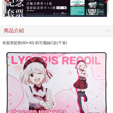
商品介紹
布面滑鼠墊(60×40)-莉可麗絲C款(千束)