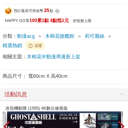
25
預計最高可得金幣
點
?
100累1點 4點抵1元
HAPPY GO享
折抵無上限
分類：
動漫acg
＞
木棉花旗艦館
＞
莉可麗絲
＞
精選熱銷
追蹤
相關主題：
木棉花🌸動漫周邊新上架
商品尺寸：
寬60cm X 高40cm
活動訊息
攻殼機動隊 (1995) 4K數位修復版