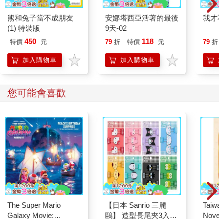
熊和兔子當不成朋友
安娜塔西亞活著的最後
我才
(1) 特裝版
9天-02
450
118
特價
元
79
折
特價
元
79
折
加入購物車
加入購物車
您可能會喜歡
The Super Mario
【日本 Sanrio 三麗
Taiw
Galaxy Movie:
鷗】 造型長尾夾3入組
Nove