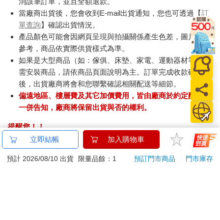
消該筆訂單，並且全額退款。
當廠商出貨後，您會收到E-mail出貨通知，您也可透過【
訂
單查詢
】確認出貨情況。
產品顏色可能會因網頁呈現與拍攝關係產生色差，圖片僅供
參考，商品依實際供貨樣式為準。
如果是大型商品（如：傢俱、床墊、家電、運動器材等）及
需安裝商品，請依商品頁面說明為主。訂單完成收款確認
後，出貨廠商將會和您聯繫確認相關配送等細節。
偏遠地區、樓層費及其它加價費用，皆由廠商於約定配送時
一併告知，廠商將保留出貨與否的權利。
提醒您！！
金石堂及銀行均不會請您操作ATM! 如接獲電話要求您前往
立即結帳
加入購物車
ATM提款機，請不要聽從指示，以免受騙上當！
預計 2026/08/10 出貨
限量品餘：1
預訂門市商品
門市庫存
退換貨須知：
**提醒您，鑑賞期不等於試用期，退回商品須為全新狀態**
依據「消費者保護法」第19條及行政院消費者保護處公告之
「通訊交易解除權合理例外情事適用準則」，以下商品購買
後，除商品本身有瑕疵外，將不提供7天的猶豫期：