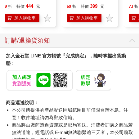
Peach`s Birthday
(8款可選) 凱蒂貓 Hello
editi
444
399
9
折
特價
元
69
折
特價
元
73
折
Surprise: The Super
Kitty 庫洛米 布丁狗 酷
Mario Galaxy Movie
企鵝
加入購物車
加入購物車
Storybook
訂購/退換貨須知
加入金石堂 LINE 官方帳號『完成綁定』，隨時掌握出貨動
態：
商品運送說明：
本公司所提供的產品配送區域範圍目前僅限台灣本島。注
意！收件地址請勿為郵政信箱。
商品將由廠商透過貨運或是郵局寄送。消費者訂購之商品若
無法送達，經電話或 E-mail無法聯繫逾三天者，本公司將取