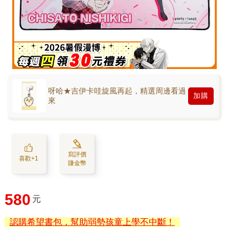
呀哈★吉伊卡哇旋風再起，精選周邊看過
加購
來
寫評價
喜歡+1
賺金幣
580
元
認購希望書包，幫助弱勢孩童上學不中斷！