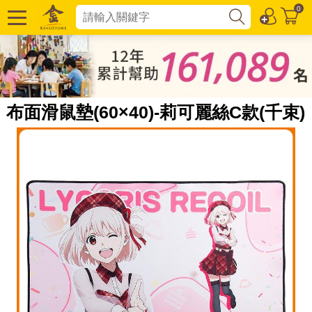
0
布面滑鼠墊(60×40)-莉可麗絲C款(千束)