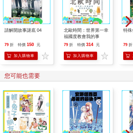
請解開故事謎底 04
北歐時間：世界第一幸
特殊傳
福國度教會我的事
150
314
79
折
特價
元
79
折
特價
元
79
折
加入購物車
加入購物車
您可能也需要