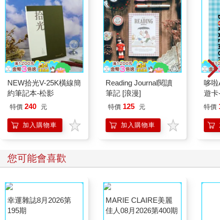
NEW拾光V-25K橫線簡
Reading Journal閱讀
哆啦A
約筆記本-松影
筆記 [浪漫]
遊卡
代銷
240
125
特價
元
特價
元
特價
加入購物車
加入購物車
您可能會喜歡
幸運雜誌8月2026第
MARIE CLAIRE美麗
195期
佳人08月2026第400期