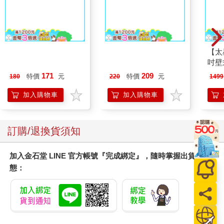
【太
吋壁
機)
171
209
特價
元
特價
元
180
220
1499
加入購物車
加入購物車
訂購/退換貨須知
加入金石堂 LINE 官方帳號『完成綁定』，隨時掌握出貨動
態：