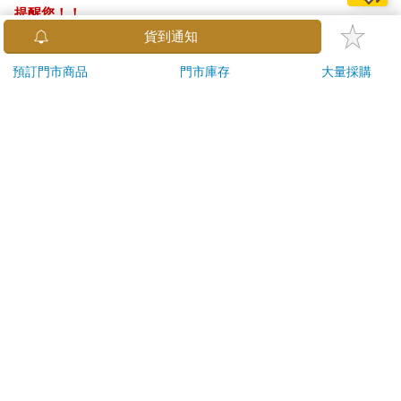
提醒您！！
金石堂及銀行均不會請您操作ATM! 如接獲電話要求您前往
貨到通知
ATM提款機，請不要聽從指示，以免受騙上當！
預訂門市商品
門市庫存
大量採購
退換貨須知：
**提醒您，鑑賞期不等於試用期，退回商品須為全新狀態**
依據「消費者保護法」第19條及行政院消費者保護處公告之
「通訊交易解除權合理例外情事適用準則」，以下商品購買
後，除商品本身有瑕疵外，將不提供7天的猶豫期：
易於腐敗、保存期限較短或解約時即將逾期。（如：生
鮮食品）
依消費者要求所為之客製化給付。（客製化商品）
報紙、期刊或雜誌。（含MOOK、外文雜誌）
經消費者拆封之影音商品或電腦軟體。
非以有形媒介提供之數位內容或一經提供即為完成之線
上服務，經消費者事先同意始提供。（如：電子書、電
子雜誌、下載版軟體、虛擬商品…等）
已拆封之個人衛生用品。（如：內衣褲、刮鬍刀、除毛
刀…等）