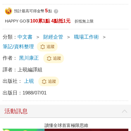
5
預計最高可得金幣
點
?
100累1點 4點抵1元
HAPPY GO享
折抵無上限
分類：
中文書
＞
財經企管
＞
職場工作術
＞
筆記/資料整理
追蹤
作者：
黑川康正
追蹤
譯者：
上硯編譯組
出版社：
上硯
追蹤
出版日：
1988/07/01
活動訊息
讀懂全球首富極限思維
2