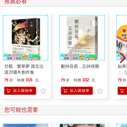
推薦必看
廿載．繁華夢 護玄出
刪掉容易，忘掉很難
如果
道20週年創作集
：《
喵》
315
332
79
折
特價
元
79
折
特價
元
79
折
【首
加入購物車
加入購物車
您可能也需要