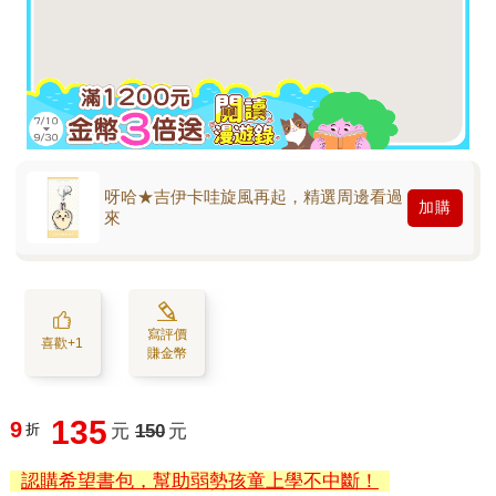
呀哈★吉伊卡哇旋風再起，精選周邊看過
加購
來
寫評價
喜歡+1
賺金幣
135
9
折
元
150
元
認購希望書包，幫助弱勢孩童上學不中斷！