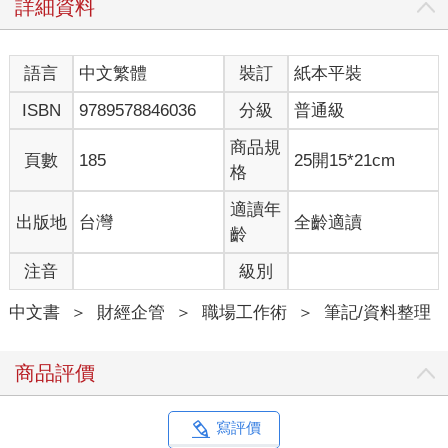
詳細資料
語言
中文繁體
裝訂
紙本平裝
ISBN
9789578846036
分級
普通級
商品規
頁數
185
25開15*21cm
格
適讀年
出版地
台灣
全齡適讀
齡
注音
級別
中文書
＞
財經企管
＞
職場工作術
＞
筆記/資料整理
商品評價
寫評價