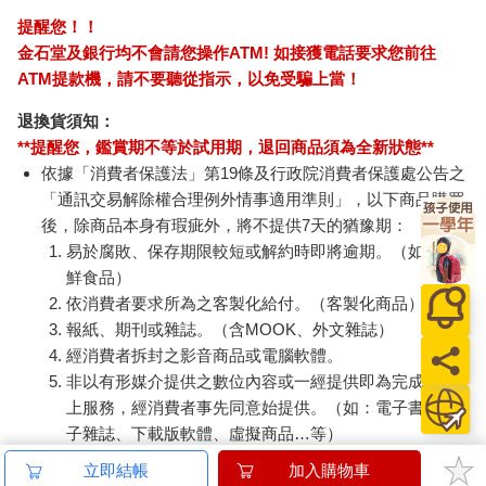
圖法學習者非常實用的使用指南。身為他博士班的老師，我非常
樂意為大家推薦這本不容錯過的好書。
提醒您！！
金石堂及銀行均不會請您操作ATM! 如接獲電話要求您前往
﹝推薦序﹞
ATM提款機，請不要聽從指示，以免受騙上當！
理性與感性兼具的壓箱寶
文／麥桓瑄 威煦軟體共同創辦人
退換貨須知：
**提醒您，鑑賞期不等於試用期，退回商品須為全新狀態**
我在青少年時期，接觸了孫易新老師的心智圖法，透過嚴謹的訓
依據「消費者保護法」第19條及行政院消費者保護處公告之
練課程，融入左右腦的心智技能，習得兼具邏輯、創意、理性及
「通訊交易解除權合理例外情事適用準則」，以下商品購買
感性的全腦思考模式，這也是我在創立威煦軟體（Wishing-Soft）
後，除商品本身有瑕疵外，將不提供7天的猶豫期：
後能夠成功落實敏捷開發的關鍵因素。
易於腐敗、保存期限較短或解約時即將逾期。（如：生
鮮食品）
產品開發效率是軟體公司的核心關鍵，而我們所服務的產業又是
依消費者要求所為之客製化給付。（客製化商品）
處於不斷變動、具有繁瑣且複雜技術的ESH環安衛領域（E環
報紙、期刊或雜誌。（含MOOK、外文雜誌）
境、S安全、H衛生）。尤其在工廠端，所有環安衛控管項目都是
經消費者拆封之影音商品或電腦軟體。
以PDCA循環緊密相扣，若僅關注單點的管理，將容易陷於見樹
非以有形媒介提供之數位內容或一經提供即為完成之線
不見林的高風險狀態。透過心智圖法快速釐清複雜的架構，完整
理解環安衛技術與客戶實務面的關聯性，威煦所發展出的軟體工
上服務，經消費者事先同意始提供。（如：電子書、電
具，至今已成功協助許多企業有效地解決環安衛管理問題。
子雜誌、下載版軟體、虛擬商品…等）
已拆封之個人衛生用品。（如：內衣褲、刮鬍刀、除毛
立即結帳
加入購物車
習得心智圖法已屆十七個年頭，它所帶給我的，不只是畫出精美
刀…等）