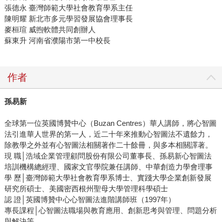
張德永 臺灣師範大學社會教育學系主任
陳明耀 新北市多元學習發展協會理事長
麥桓瑄 威煦軟體共同創辦人
蘇東升 河南省濮陽市第一中校長
作者
孫易新
全球第一位英國博贊中心（Buzan Centres）華人講師，將心智圖
法引進華人世界的第一人，近二十年來推動心智圖法不遺餘力，
除教學之外並有心智圖法相關著作二十餘冊，與多本相關譯著。
現 職│浩域企業管理顧問股份有限公司董事長、孫易新心智圖法
培訓機構總經理、國家文官學院兼任講師、中華創造力學會理事
學 歷│臺灣師範大學社會教育學系博士、實踐大學企業創新發展
研究所碩士、美國密西根州聖母大學管理科學碩士
認 證│英國博贊中心心智圖法進階講師班（1997年）
專長課程│心智圖法職場與教育應用、創新思考與管理、問題分析
與解決等