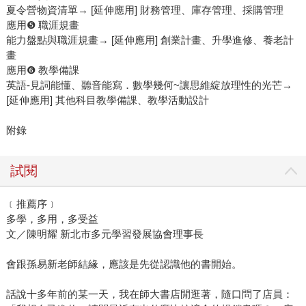
夏令營物資清單→ [延伸應用] 財務管理、庫存管理、採購管理
應用❺ 職涯規畫
能力盤點與職涯規畫→ [延伸應用] 創業計畫、升學進修、養老計
畫
應用❻ 教學備課
英語-見詞能懂、聽音能寫．數學幾何~讓思維綻放理性的光芒→
[延伸應用] 其他科目教學備課、教學活動設計
附錄
試閱
﹝推薦序﹞
多學，多用，多受益
文／陳明耀 新北市多元學習發展協會理事長
會跟孫易新老師結緣，應該是先從認識他的書開始。
話說十多年前的某一天，我在師大書店閒逛著，隨口問了店員：