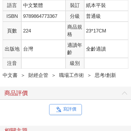
語言
中文繁體
裝訂
紙本平裝
心智圖法大師孫易新也是我們班上的同學。
ISBN
9789864773367
分級
普通級
很驚訝易新兄居然在百忙之餘還到研究所進修，當時我們研究所
課程有在研習心智圖法，而華人第一位到英國博贊中心接受講師
商品規
頁數
224
23*17CM
培訓，並將心智圖法引進臺灣，成立專門的培訓教育機構，而且
格
自己都已經出書，不論專業性與知名度都頗富盛名的這位仁兄，
現在卻坐在下面和我們一起當學生，這種虛懷若谷、用空杯心態
適讀年
出版地
台灣
全齡適讀
學習的精神，實在是令人佩服。
齡
注音
級別
況且易新兄在創意思考領域已算是我們的先進，在課堂上嚴謹研
究的態度卻不輸年輕學子，就像他十多年來用心經營「孫易新心
中文書
＞
財經企管
＞
職場工作術
＞
思考/創新
智圖法教育機構」，一本初衷的幫助了成千上萬的學員，無論在
工作上、學業上，運用心智圖工具分析、解決問題，提升學習的
效率。而我也因為有幸和易新兄在念研究所時，同為陳龍安教授
商品評價
團隊的一員，從旁跟著他學習完整正確的心智圖法，真是受益良
多。這些年來，易新兄寫了非常多有關運用心智圖法準備公職考
試、業務企劃、加強記憶、快速閱讀、背誦單字、工作筆記、文
寫評價
學寫作等相關書籍，已經不知道嘉惠多少粉絲讀者了。本次聽聞
易新兄要將十多年的教學和實務經驗集結出版《心智圖法的生活
應用》一書，相信一定會讓更多的學習者受惠，衷心期盼這本新
相關主題