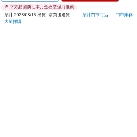
的心智圖，更是一種全面性的思考模式，進而帶到生活中，能夠
※ 下方點圖前往本月金石堂強力推薦
若非上列種類商品，均享有到貨7天的猶豫期（含例假
快速切中要點，擁有源源不絕的創意點子，甚至是跳躍性的觀
日）。
預計 2026/08/15 出貨
購買後進貨
預訂門市商品
門市庫存
點。
大量採購
辦理退換貨時，商品（組合商品恕無法接受單獨退貨）必須
是您收到商品時的原始狀態（包含商品本體、配件、贈品、
期許剛踏入心智圖法大門的新朋友或前輩們，也能夠持續運用這
保證書、所有附隨資料文件及原廠內外包裝…等），請勿直
個有效解決問題的工具，讓這個世界更美好！
接使用原廠包裝寄送，或於原廠包裝上黏貼紙張或書寫文
字。
﹝推薦序﹞
學習心智圖法，享受優雅人生
退回商品若無法回復原狀，將請您負擔回復原狀所需費用，
文／蘇東升 河南省濮陽市第一中校長
嚴重時將影響您的退貨權益。
2014年，我校洪立新書記去濟南參加教研活動，第一次接觸心智
圖法（思維導圖法），認為心智圖法是一種非常好的教學工具，
在她的帶領下，我校部分老師開始自學心智圖法，有的老師逐漸
將它應用在教學上，效果還不錯。但總體上，實際應用水準不
高、參與面不大，並且水準參差不齊。2016年10月，我校邀請已
取得心智圖法管理師資格的王鳳軍老師，為我校老師上了「心智
圖法在教學上的應用」普及課，起到一定的促進作用，但是，老
師們在使用心智圖法教學的實踐中，還有很多模糊認識和困惑，
這直接影響心智圖法教學的整體效果。