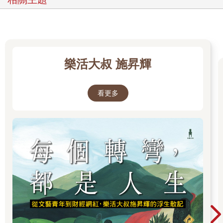
書上市後，能幫助更多人在心智圖法的學習和運用上，如虎添
翼，突飛猛進。
﹝推薦序﹞
一張圖讓生活變繽紛
文／凌雅甄 華風文化事業(限)副總經理
樂活大叔 施昇輝
給孩子魚吃，不如教他如何釣魚～源自《老子》授人以魚，不如
授之以漁。
看更多
認識孫老師近二十年了，卻遲遲沒有機會跟老師完整學習心智圖
法（Mind Mapping），直到多年前接掌外商公司教育訓練部門，
因緣際會下再次遇到孫老師，透過一場特別為同仁安排的初級課
程，才發現心智圖法的優點，於是立即撥出時間，自費報名完整
的【心智圖法職場優勢管理師】認證班，深感獲益匪淺。
因為心智圖法是一個非常好用的方法與工具，不僅可以解決工作
上繁瑣的問題，如專案管理與策略、問題分析與解決、會議記錄
與執行，或是一般日常生活中的各項事務，包含時間管理、個人
生涯規畫，甚至小到如旅遊計畫與清單等等，都可以運用心智圖