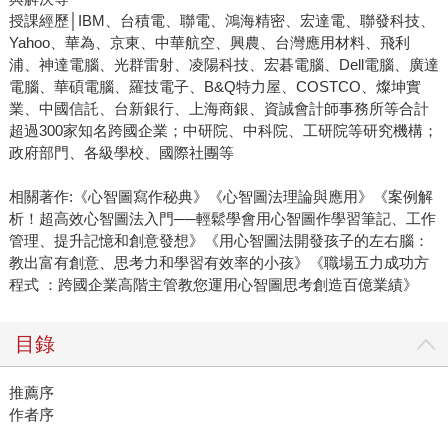
授課經歷│IBM、台積電、聯電、鴻海精密、宏達電、聯發科技、
Yahoo、華為、京東、中華航空、興農、台灣應用材料、飛利
浦、神達電腦、光群雷射、凌陽科技、宏碁電腦、Dell電腦、廣達
電腦、華碩電腦、羅技電子、B&Q特力屋、COSTCO、燦坤實
業、中國信託、台新銀行、上海商銀、資誠會計師事務所等合計
超過300家知名跨國企業；中研院、中科院、工研院等研究機構；
政府部門、各級學校、國際社團等
相關著作:《心智圖寫作秘典》《心智圖法理論與應用》《案例解
析！超高效心智圖法入門──輕鬆學會用心智圖作學習筆記、工作
管理、提升記憶和創意發想》《用心智圖法開發孩子的左右腦：
教出富有創意、思考力和學習有效率的小孩》《職場五力成功方
程式 ：跨國企業高階主管教您運用心智圖思考創造百億業績》
目錄
推薦序
作者序