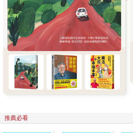
法完成。近幾年在職場領導或學校授課時，也常常和同仁與學生
分享，若大家能夠早點學習心智圖法，人生可能會有不一樣的光
景。
正因如此，去年我特別為女兒報名了【兒童超高效學習精修
班】，女兒在經過為期一週的課程學習後，學到心智圖法的各式
技巧，包含邏輯分類、創意思考、超強記憶力與心智圖筆記等
等，課堂上不僅運用到益智遊戲增進思考與邏輯能力，也在課程
中與來自國內外的同學互動，增進了人際關係的學習與交流，這
正是現今社會上最需要的適應力與人際力，也是參與課程帶來的
另一種收穫。
學程結束後，女兒在課業上利用所學，不僅學業穩定獲得前三名
的成績，作文分數也屢獲高分。此外，在校內參加演講比賽獲得
第三名，之後代表學校參與區域比賽也榮獲第一名殊榮，進而晉
升代表區域學校參與縣市級比賽，這些全都是當時所始料未及
的。目前女兒已升上國一，仍持續運用心智圖法學習，雖未參與
任何課後補習，學校成績始終名列第一，還成為各科小老師。不
推薦必看
僅如此，心智圖法在日常生活也頗有助益，女兒運用時間管理，
在課業繁重之餘，還有時間培養勞作、小提琴等興趣；每年的出
國旅遊，也總是由女兒召開家庭會議，帶領全家列出國清單與注