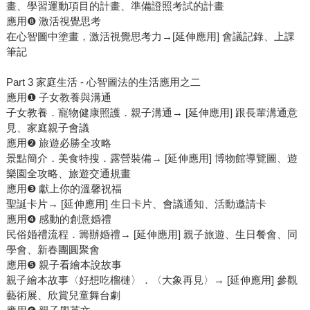
畫、學習運動項目的計畫、準備證照考試的計畫
應用❽ 激活視覺思考
在心智圖中塗畫，激活視覺思考力→[延伸應用] 會議記錄、上課
筆記
Part 3 家庭生活 - 心智圖法的生活應用之二
應用❶ 子女教養與溝通
子女教養．寵物健康照護．親子溝通→ [延伸應用] 跟長輩溝通意
見、家庭親子會議
應用❷ 旅遊必勝全攻略
景點簡介．美食特搜．露營裝備→ [延伸應用] 博物館導覽圖、遊
樂園全攻略、旅遊交通規畫
應用❸ 獻上你的溫馨祝福
聖誕卡片→ [延伸應用] 生日卡片、會議通知、活動邀請卡
應用❹ 感動的創意婚禮
民俗婚禮流程．籌辦婚禮→ [延伸應用] 親子旅遊、生日餐會、同
學會、新春團圓聚會
應用❺ 親子看繪本說故事
親子繪本故事〈好想吃榴槤〉．〈大象再見〉→ [延伸應用] 參觀
藝術展、欣賞兒童舞台劇