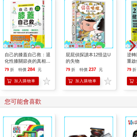
意事項，使得旅遊均得以盡興，這都歸功於心智圖法訓練的養
成。現在回想起來，很高興當時有為女兒報名上課，更感謝孫老
師的無私教導！
現今科技日益進步，環境急速變遷，不僅是大人得面對職場上激
烈的競爭，就連孩子也得提早接受來自大環境的各項考驗，如何
幫助孩子們提早適應高壓與多變的環境，心智圖法課程是一個值
得投資的選擇，它能夠幫助孩子發揮邏輯與創意思考的天賦，解
自己的膝蓋自己救：退
屁屁偵探讀本12怪盜U
逆轉
決複雜的問題與提供創新的方法，讓我們的孩子能夠適應這個多
化性膝關節炎的真相
的失物
重啟
變的環境。及早讓孩子接觸心智圖法，能夠提早建立孩子的學習
【暢銷增訂版】
糖、
284
237
79
折
特價
元
79
折
特價
元
79
折
自信，進而建立健全的人格發展，這是兩年來看到女兒快樂學習
炎，
的感觸。
復力
加入購物車
加入購物車
最後，再次感謝孫老師將心智圖法帶到臺灣，近二十年來造福許
多學生與職場人士，「華人心智圖法大師第一人」實在非孫易新
您可能會喜歡
博士莫屬！
﹝推薦序﹞
終身學習的好方法
文／張德永 臺灣師範大學社會教育學系主任