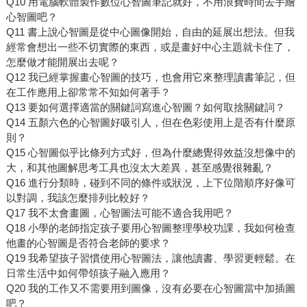
Q10 用電腦軟體製作數位心智圖筆記就好，不用浪費時間去手繪
心智圖吧？
Q11 書上說心智圖是從中心圖像開始，自由的延展出想法。但我
經常會想出一些不切實際的東西，或是畫好中心主題就卡住了，
怎麼做才能開展出去呢？
Q12 我已經掌握畫心智圖的技巧，也會用它來整理讀書筆記，但
在工作應用上卻常常不知如何著手？
Q13 要如何選擇適當的關鍵詞寫進心智圖？如何取捨關鍵詞？
Q14 五顏六色的心智圖好吸引人，但在色彩使用上是否有什麼原
則？
Q15 心智圖似乎比條列方式好，但為什麼總覺得效益沒想像中的
大，和其他圖解思考工具也沒太大差異，甚至感覺很雜亂？
Q16 進行分類時，碰到不同的條件或狀況，上下位階順序好像可
以對調，我該怎麼排列比較好？
Q17 我不太會畫圖，心智圖法可能不適合我用吧？
Q18 小學的老師指定孩子要用心智圖整理學校功課，我如何檢查
他畫的心智圖是否符合老師的要求？
Q19 我希望孩子習慣使用心智圖法，讓他讀書、學習更輕鬆。在
日常生活中如何帶領孩子融入應用？
Q20 我的工作又不需要用到圖像，沒有必要在心智圖當中加插圖
吧？