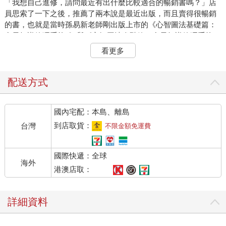
「我想自己進修，請問最近有出什麼比較適合的暢銷書嗎？」店
員思索了一下之後，推薦了兩本說是最近出版，而且賣得很暢銷
的書，也就是當時孫易新老師剛出版上市的《心智圖法基礎篇：
多元知識管理系統1》與《心智圖法進階篇：多元知識管理系統
2》。
看更多
不過坦白說，當時我還真從沒見過這種內容的書呢！這兩本書裡
畫了很多手繪線條和圖像，還有一些簡單的敘述文字，這對平常
配送方式
習慣看密密麻麻條例式文字的人來說，還真有點不太適應。我當
時還有點愚蠢的問店員：「這是給大人看的，還是給小孩看
國內宅配：本島、離島
的？」（我還以為是小孩看的繪本故事書呢！）店員說：「大人
小孩都可以看，這是一種教我們新的思考和學習知識的方
到店取貨：
台灣
不限金額免運費
法……」
國際快遞：全球
也許是為了掩飾自己的孤陋寡聞吧，我假裝似懂非懂的買了基礎
海外
篇那本，就趕緊逃離書局。回家後，雖然曾試圖了解這本書在寫
港澳店取：
什麼，但畢竟自己摸索效果有限，最終仍然被我束之高閣，不了
了之。（所以說，學習的關鍵要找對人問、找對方法學！）
詳細資料
直到隔年，我有幸考上了實踐大學企業創新發展研究所，開學第
一天發現班上同學交頭接耳，竊竊私語，打聽之下，才知道原來