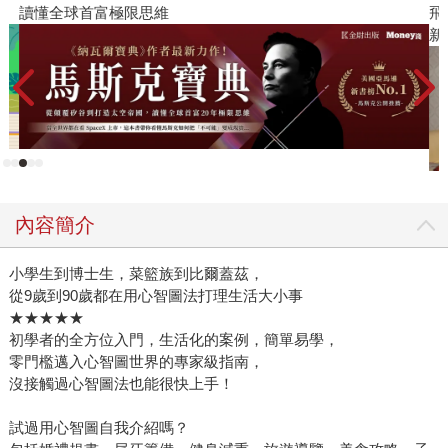
讀懂全球首富極限思維
飛
新
內容簡介
小學生到博士生，菜籃族到比爾蓋茲，
從9歲到90歲都在用心智圖法打理生活大小事
★★★★★
初學者的全方位入門，生活化的案例，簡單易學，
零門檻邁入心智圖世界的專家級指南，
沒接觸過心智圖法也能很快上手！
試過用心智圖自我介紹嗎？