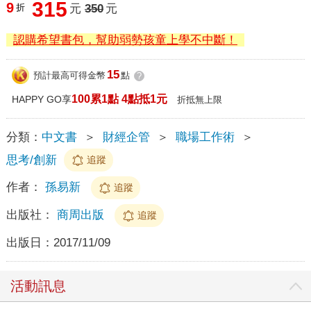
315
9
折
元
350
元
認購希望書包，幫助弱勢孩童上學不中斷！
15
預計最高可得金幣
點
?
100累1點 4點抵1元
HAPPY GO享
折抵無上限
分類：
中文書
＞
財經企管
＞
職場工作術
＞
思考/創新
追蹤
作者：
孫易新
追蹤
出版社：
商周出版
追蹤
出版日：
2017/11/09
活動訊息