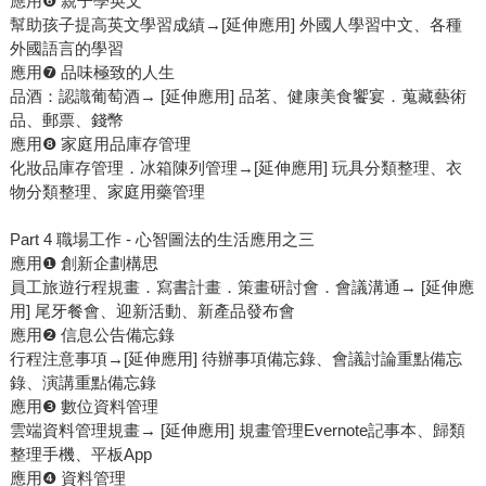
應用❻ 親子學英文
幫助孩子提高英文學習成績→[延伸應用] 外國人學習中文、各種
外國語言的學習
應用❼ 品味極致的人生
品酒：認識葡萄酒→ [延伸應用] 品茗、健康美食饗宴．蒐藏藝術
品、郵票、錢幣
應用❽ 家庭用品庫存管理
化妝品庫存管理．冰箱陳列管理→[延伸應用] 玩具分類整理、衣
物分類整理、家庭用藥管理
Part 4 職場工作 - 心智圖法的生活應用之三
應用❶ 創新企劃構思
員工旅遊行程規畫．寫書計畫．策畫研討會．會議溝通→ [延伸應
用] 尾牙餐會、迎新活動、新產品發布會
應用❷ 信息公告備忘錄
行程注意事項→[延伸應用] 待辦事項備忘錄、會議討論重點備忘
錄、演講重點備忘錄
應用❸ 數位資料管理
雲端資料管理規畫→ [延伸應用] 規畫管理Evernote記事本、歸類
整理手機、平板App
應用❹ 資料管理