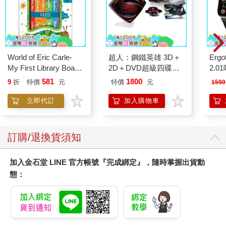
身處快速變遷的年代，為了解決生活中所面臨的問題，我們得持
續的學習。學習的方式可以很多元，除了正規學校的學習之外，
還可以從民間培訓機構、社區大學所開辦的課程，選擇自己有興
趣或工作上所需的來進修，甚至生活中的旅遊參訪、書報閱讀
World of Eric Carle-
超人：鋼鐵英雄 3D＋
Ergot
等，都是終身學習的有效形式。但是，不論哪一種學習方式，我
My First Library Board
2D＋DVD超級四碟鐵
2.
們都要有「學習方法」來提升學習的效果，心智圖法就是有效的
Book Block Set
盒版 BD
581
1800
方法之一。
9
折
特價
元
特價
元
1590
立即代訂
加入購物車
本書作者孫易新老師在就讀臺灣師範大學社會教育學系博士班期
間，擔任我所主持的一項科技部研究計畫助理，每回我召集研究
生討論研究計畫的進度與文獻彙整時，他總是立即以心智圖構思
訂購/退換貨須知
並整理大家的意見，讓大家從一張心智圖上面，清楚梳理出整個
研究的脈絡，這個過程也讓我親自體驗到心智圖法在學習上的幫
助。後來孫易新老師的博士論文也是研究心智圖法在職場學習的
加入金石堂 LINE 官方帳號『完成綁定』，隨時掌握出貨動
應用，這充分說明了他不僅是一位心智圖法專業的研究者，同時
態：
也是一位實踐者。今天，他將學生們的實際應用案例匯集出版成
書，書中的案例有學校的學習、日常生活與工作職場的應用等，
可說是涵蓋了終身學習所有的領域。同時，孫易新老師在書中並
逐一點評每張心智圖的優缺點，對於讀者而言，可說是一本心智