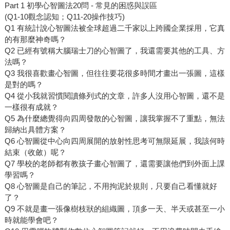
Part 1 初學心智圖法20問 - 常見的困惑與誤區
(Q1-10觀念認知；Q11-20操作技巧)
Q1 有統計說心智圖法被全球超過二千家以上跨國企業採用，它真
的有那麼神奇嗎？
Q2 已經有號稱大腦瑞士刀的心智圖了，我還需要其他的工具、方
法嗎？
Q3 我很喜歡畫心智圖，但往往要花很多時間才畫出一張圖，這樣
是對的嗎？
Q4 從小我就習慣閱讀條列式的文章，許多人沒用心智圖，還不是
一樣很有成就？
Q5 為什麼總覺得向四周發散的心智圖，讓我掌握不了重點，無法
歸納出具體方案？
Q6 心智圖從中心向四周展開的放射性思考可無限延展，我該何時
結束（收斂）呢？
Q7 學校的老師都有教孩子畫心智圖了，還需要讓他們到外面上課
學習嗎？
Q8 心智圖是自己的筆記，不用拘泥於規則，只要自己看懂就好
了？
Q9 不就是畫一張像樹枝狀的組織圖，頂多一天、半天或甚至一小
時就能學會吧？