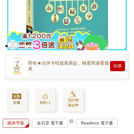
呀哈★吉伊卡哇旋風再起，精選周邊看過
加購
來
寫評價
好書
喜歡+1
賺金幣
?
紙本平裝
金石堂 電子書
Readmoo 電子書