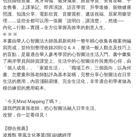
包括婚禮規畫、尾牙籌備、健身減重、旅遊導覽、美食攻略、子
女教養、上課筆記、即席演說、語言學習、升學進修、寵物健康
照護、知識分享、電影欣賞、音樂賞析、遞送祝福、居家用藥管
理……這些全都可以用一張圖「說明白，講清楚」，然後──
內化→行動→實踐→全方位掌握高效率的創意人生。
※ ※ ※
本書由華人心智圖法大師孫易新耗時一整年精心收集各種案例編
寫而成，並特別整理收錄20則Ｑ＆Ａ，釐清一般人觀念及技巧上
的盲點，是最適合華人參考學習的心智圖法生活入門。書中彙集
了兩岸學員與師資課堂上、生活中的心智圖佳作與應用心得，由
「個人成長」、「家庭生活」、「職場工作」三個面向，以為何
畫、怎麼畫和孫老師點評為基本架構，完整分享心智圖法在日常
生活的應用，內容淺顯易懂、完全生活化，非常適合初學者做為
模仿練習的應用範本。
「今天Mind Mapping了嗎？」
讓我們跟著孫老師，把心智圖法融入日常生活。
改變，你一定看得見！
【聯合推薦】
凌雅甄 華風文化事業(限)副總經理