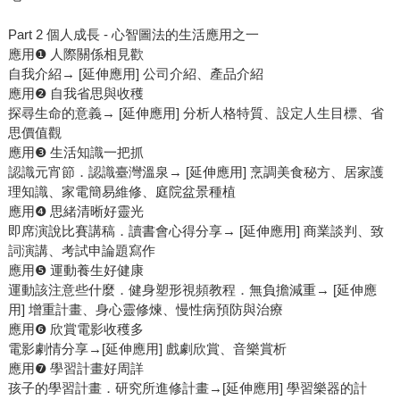
Part 2 個人成長 - 心智圖法的生活應用之一
應用❶ 人際關係相見歡
自我介紹→ [延伸應用] 公司介紹、產品介紹
應用❷ 自我省思與收穫
探尋生命的意義→ [延伸應用] 分析人格特質、設定人生目標、省
思價值觀
應用❸ 生活知識一把抓
認識元宵節．認識臺灣溫泉→ [延伸應用] 烹調美食秘方、居家護
理知識、家電簡易維修、庭院盆景種植
應用❹ 思緒清晰好靈光
即席演說比賽講稿．讀書會心得分享→ [延伸應用] 商業談判、致
詞演講、考試申論題寫作
應用❺ 運動養生好健康
運動該注意些什麼．健身塑形視頻教程．無負擔減重→ [延伸應
用] 增重計畫、身心靈修煉、慢性病預防與治療
應用❻ 欣賞電影收穫多
電影劇情分享→[延伸應用] 戲劇欣賞、音樂賞析
應用❼ 學習計畫好周詳
孩子的學習計畫．研究所進修計畫→[延伸應用] 學習樂器的計