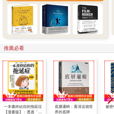
一個人有意地將身體或心智能力發揮到極限，去完成某件有難度
或有價值的事時。最優體驗是需要靠我們去締造的。對孩子來
說，可能是用顫抖的手把最後一塊積木擺上，完成一座他疊過最
高的高
塔；對游泳選手來說，可能是盡全力創下紀錄那一刻；對於小提
琴手，可能是練成了一段極困難的樂章時。每個人都有無數的機
會可以挑戰並提升自己。
事發當下的感受不見得全然愉快。那場畢生難忘的比賽中，游泳
選手的肌肉痠痛無比、肺腑彷彿要撕裂了、身體疲憊到頭眼昏
推薦必看
花，然而，這很可能就是他生命中最美好的一刻。掌控生命從來
就不是件容易的事，有時候痛苦更是無法避免。但是長遠來看，
這些經驗的累積可以產生一種駕馭感，或說是一種得以參與決定
生命內容的感受，這大概就是我們可以想像最貼近幸福的感受
了。
研究過程中，我嘗試去了解人們什麼時候最感幸福，並探索背後
的原因。一開始，我找了數百位各行各業的專家，其中包括藝術
家、運動員、音樂家、西洋棋手和外科醫生等，也就是那些大半
時間都在從事他們熱愛的事的人。明白他們做這些事的感受後，
我發展出一套以心流概念為基礎的最優體驗理論。心流，就是一
一本書終結你的拖延症
底層邏輯：看清這個世
祕密
個人全神貫注於某件事而渾然忘我的境界，這經驗是那麼的美
【漫畫版】：透過「小
界的底牌
好，