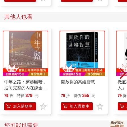
心。不論是研究幸福、生活滿意度、內在動機的心理學家，或是
冀望改善社會秩序混亂、疏遠現象的社會學家，以及對集體亢奮
與儀式有興趣的人類學家等，都認為心流概念為對他們的研究有
其他人也看
幫助。有人甚至試著要用心流去了解人類的演化或解釋宗教經
驗。
心流不單只是個學術主題而已。首度發表的幾年後，這個理論就
開始被應用在各種實際問題上。只要是與促進生活品質相關的議
題，心流理論都派得上用場。它啟發了實驗性的學校課程、商業
主管的訓練，以及休閒產品與服務的設計，也在臨床心理學、青
少年犯罪的感化教育、養老院的活動規劃、博物館的展覽設計，
以及殘障人士的職能治療上，提供了新的想法與措施。這些都是
繼心流理論首次在學術期刊發表後的十多年來發生的事，種種跡
象都顯示，它在未來幾年會有更大的影響力。
中年之路：穿越幽暗，
開啟你的高維智慧
徹底
迎向完整的內在鍊金之
人」
旅
脫內
379
355
79
折
特價
元
79
折
特價
元
79
折
加入購物車
加入購物車
您可能也需要