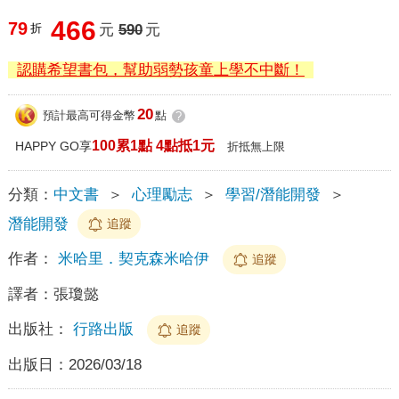
466
79
折
元
590
元
認購希望書包，幫助弱勢孩童上學不中斷！
20
預計最高可得金幣
點
?
100累1點 4點抵1元
HAPPY GO享
折抵無上限
分類：
中文書
＞
心理勵志
＞
學習/潛能開發
＞
潛能開發
追蹤
作者：
米哈里．契克森米哈伊
追蹤
譯者：
張瓊懿
出版社：
行路出版
追蹤
出版日：
2026/03/18