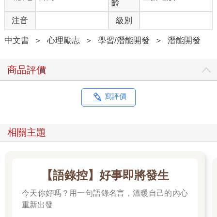
齡
Mill）說道，「一旦你花心思去想這件事，幸福就成過眼雲煙
注音
級別
了。」唯有不管在順境或逆境，都全心投入生活的每一個細節
中，我們才能感到幸福，打著燈直接尋找幸福，反而會遍尋不
中文書
＞
心理勵志
＞
學習/潛能開發
＞
潛能開發
著。奧地利心理學家維克特．法蘭克爾（Viktor Frankl）在他的著
作《活出意義來》（Man’s Search for Meaning）的前言中，用優
美的文字寫下了他的總結：「別以成功為目標─―當你愈是針對
商品評價
它、以它為標的，就愈容易錯過它。成功，就像幸福一樣，不是
追求而來的；它是一個人全心全意投入一件事，而忘卻自我的副
產物。」
寫評價
那麼，要怎麼在不刻意尋求它的狀況下，達成這個捉摸不定的目
標呢？過去二十五年來的研究讓我深信這是可行的。這條路蜿蜒
曲折，而學會操控我們的意識內容是它的起點。
相關主題
我們認識的生命，是塑造經驗的各種力量匯集後的結果，每一股
力量不管是好是壞，都有它的影響力。這些力量大多不是我們可
以掌控的，我們很難在自己的外表、脾氣、體質上施力，沒辦法
決定自己要長多高或多聰明。我們也無法選擇自己的父母，或是
【語錄控】好事即將發生
誕生的時間點，更無力控制戰爭是否會爆發、經濟什麼時候會不
景氣。基因的組成、重力的拉扯、散布在空氣中的花粉、出生的
今天你好嗎？用一句語錄名言，溫暖自己的內心
年代
重新出發
環境等無數的狀況，都影響著我們的所見所聞，決定我們的行