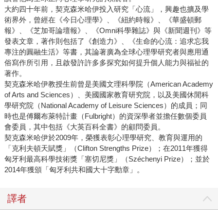
大約四十年前，契克森米哈伊投入研究「心流」，興趣也擴及學
術界外，曾經在《今日心理學》、《紐約時報》、《華盛頓郵
報》、《芝加哥論壇報》、《Omni科學雜誌》與《新聞週刊》等
發表文章，著作則包括了《創造力》、《生命的心流：追求忘我
專注的圓融生活》等書，其論著廣為全球心理學研究者與應用通
俗寫作所引用，且啟發許許多多探究如何提升個人能力與福祉的
著作。
契克森米哈伊教授生前曾是美國文理科學院（American Academy
of Arts and Sciences）、美國國家教育研究院，以及美國休閒科
學研究院（National Academy of Leisure Sciences）的成員；同
時也是傅爾布萊特計畫（Fulbright）的資深學者並擔任數個委員
會委員，其中包括《大英百科全書》的顧問委員。
契克森米哈伊於2009年，榮獲表彰心理學研究、教育與運用的
「克利夫頓天賦獎」（Clifton Strengths Prize）；在2011年獲得
匈牙利最高科學技術獎「塞切尼獎」（Széchenyi Prize）；並於
2014年獲頒「匈牙利共和國大十字勳章」。
譯者