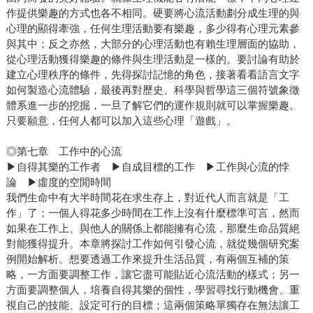
作提供樂趣的方式也各不相同。硬要將心流活動劃分成生理的與
心理的顯得牽強，任何生理活動要有樂趣，多少得有心理元素參
與其中；反之亦然，大部分的心理活動也有賴生理層面的協助，
從心理活動獲得樂趣的條件與生理活動是一樣的。要討論有助於
建立心理秩序的條件，先得探討記憶的角色，接著看看語言文字
如何製造心流體驗，最後再對歷史、科學與哲學這三個符號象徵
體系進一步的挖掘，一旦了解它們的運作規則就可以掌握樂趣。
只要願意，任何人都可以加入這些心理「遊戲」。
◎第七章 工作中的心流
▶自得其樂的工作者 ▶自成目標的工作 ▶工作與心流的悖
論 ▶虛度的空閒時間
我們生命中有大半時間花在求生存上，對近代人而言就是「工
作」了；一個人得花多少時間在工作上沒有什麼標準可言，然而
如果在工作上、與他人的關係上都能擁有心流，那麼生命品質絕
對能獲得提升。本章將探討工作如何引發心流，就從幾個研究案
例開始解析。想要透過工作來提升生活品質，有兩個互補的策
略，一方面要調整工作，讓它盡可能貼近心流活動的樣式；另一
方面要調整個人，培養自得其樂的個性，學習尋找行動機會、重
視自己的技能、設定可行的目標；這兩個策略單獨存在無法讓工