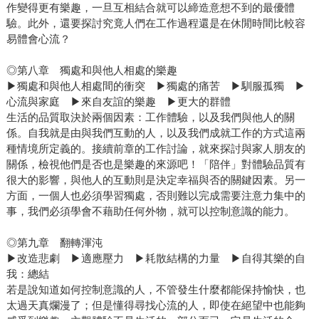
作變得更有樂趣，一旦互相結合就可以締造意想不到的最優體
驗。此外，還要探討究竟人們在工作過程還是在休閒時間比較容
易體會心流？
◎第八章 獨處和與他人相處的樂趣
▶獨處和與他人相處間的衝突 ▶獨處的痛苦 ▶馴服孤獨 ▶
心流與家庭 ▶來自友誼的樂趣 ▶更大的群體
生活的品質取決於兩個因素：工作體驗，以及我們與他人的關
係。自我就是由與我們互動的人，以及我們成就工作的方式這兩
種情境所定義的。接續前章的工作討論，就來探討與家人朋友的
關係，檢視他們是否也是樂趣的來源吧！「陪伴」對體驗品質有
很大的影響，與他人的互動則是決定幸福與否的關鍵因素。另一
方面，一個人也必須學習獨處，否則難以完成需要注意力集中的
事，我們必須學會不藉助任何外物，就可以控制意識的能力。
◎第九章 翻轉渾沌
▶改造悲劇 ▶適應壓力 ▶耗散結構的力量 ▶自得其樂的自
我：總結
若是說知道如何控制意識的人，不管發生什麼都能保持愉快，也
太過天真爛漫了；但是懂得尋找心流的人，即使在絕望中也能夠