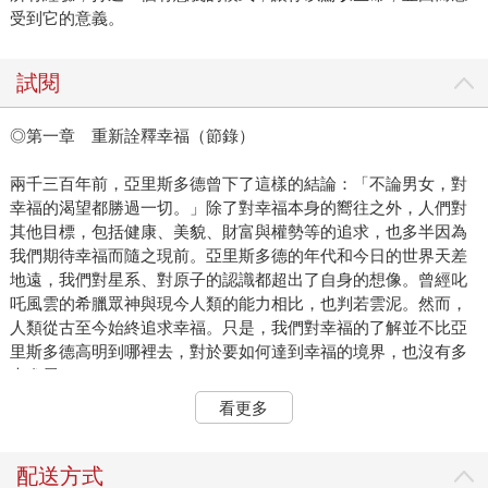
受到它的意義。
試閱
◎第一章 重新詮釋幸福（節錄）
兩千三百年前，亞里斯多德曾下了這樣的結論：「不論男女，對
幸福的渴望都勝過一切。」除了對幸福本身的嚮往之外，人們對
其他目標，包括健康、美貌、財富與權勢等的追求，也多半因為
我們期待幸福而隨之現前。亞里斯多德的年代和今日的世界天差
地遠，我們對星系、對原子的認識都超出了自身的想像。曾經叱
吒風雲的希臘眾神與現今人類的能力相比，也判若雲泥。然而，
人類從古至今始終追求幸福。只是，我們對幸福的了解並不比亞
里斯多德高明到哪裡去，對於要如何達到幸福的境界，也沒有多
大進展。
雖然我們的壽命更長、身體也更健壯了，生活中充斥著幾十年前
看更多
的人意想不到的奢侈品（太陽王路易十四的宮裡沒有像樣的浴
室，中古世紀最富有的人家裡找不到椅子，即使貴為羅馬皇帝，
也沒有隨手一開就可以解悶的電視機），然而，縱使龐大的科學
配送方式