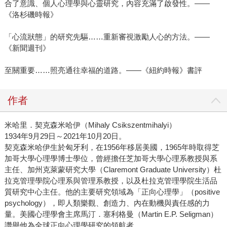
合了意識、個人心理學與心靈研究，內容充滿了啟發性。——
《洛杉磯時報》
「心流狀態」的研究先驅……重新審視激勵人心的方法。——
《新聞週刊》
至關重要……照亮通往幸福的道路。——《紐約時報》書評
作者
米哈里．契克森米哈伊（Mihaly Csikszentmihalyi）
1934年9月29日～2021年10月20日。
契克森米哈伊生於匈牙利，在1956年移居美國，1965年時取得芝
加哥大學心理學博士學位，曾經擔任芝加哥大學心理系教授與系
主任、加州克萊蒙研究大學（Claremont Graduate University）杜
拉克管理學院心理系與管理系教授，以及杜拉克管理學院生活品
質研究中心主任。他的主要研究領域為「正向心理學」（positive
psychology），即人類樂觀、創造力、內在動機與責任感的力
量。美國心理學會主席馬汀．塞利格曼（Martin E.P. Seligman）
讚譽他為全球正向心理學研究的領航者。