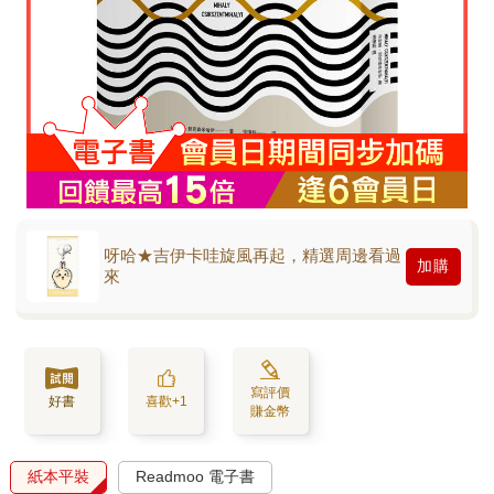
呀哈★吉伊卡哇旋風再起，精選周邊看過
加購
來
寫評價
好書
喜歡+1
賺金幣
紙本平裝
Readmoo 電子書