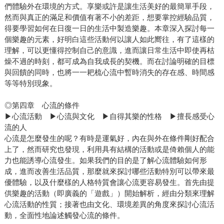
們體驗外在環境的方式。享樂或許是讓生活美好的最簡單手段，
然而與真正的滿足和價值有著不小的差距，想要掌控經驗品質，
得要學習如何在日復一日的生活中製造樂趣。本章深入探討每一
個樂趣的元素，好明白這些活動何以讓人如此嚮往，有了這樣的
理解，可以更懂得控制自己的意識，進而讓日常生活中即使再枯
燥不過的時刻，都可成為自我成長的契機。而在討論明確的目標
與回饋的同時，也將一一耙梳心流中暫時消失的存在感、時間感
等等特別現象。
◎第四章 心流的條件
▶心流活動 ▶心流與文化 ▶自得其樂的性格 ▶擅長感受心
流的人
心流是怎麼發生的呢？有時是運氣好，內在與外在條件剛好配合
上了，然而研究也發現，利用具有結構的活動或是倚賴個人的能
力也能誘導心流發生。如果我們的目的是了解心流體驗如何形
成，進而改善生活品質，那麼就來探討哪些活動特別可以帶來最
優體驗，以及什麼樣的人格特質會讓心流更容易發生。首先由提
供樂趣的活動（即廣義的「遊戲」）開始解析，經由分類來理解
心流活動的性質；接著也由文化、環境差異的角度來探討心流活
動，全面性地論述觸發心流的條件。