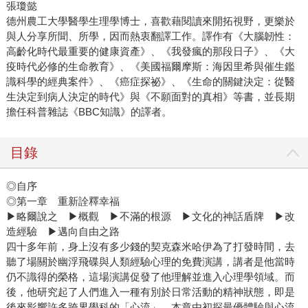
張瓊懿
德州農工大學醫學生理學博士，喜歡藉閱讀來開拓視野，更樂於
與人分享所聞、所學，因而熱衷翻譯工作。譯作有《大腦韌性：
高齡化時代最重要的健康資產》、《我發瘋的那段日子》、《大
疫時代必修的生命教育》、《美國福爾摩斯：海因里希與催生鑑
識科學的經典案件》、《癌症探祕》、《生命的關鍵決定：從醫
生決定到病人決定的時代》與《不願面對的真相》等書，並長期
擔任科普雜誌《BBC知識》的譯者。
目錄
◎自序
◎第一章 重新詮釋幸福
▶略爾說之 ▶概觀 ▶不滿的根源 ▶文化的神話盾牌 ▶改
造經驗 ▶邁向自由之路
四十多年前，身上沒有多少錢的契克森米哈伊為了打發時間，去
聽了場關於幽浮飛碟與人類經驗心理的免費演講，講者是他當時
仍不識得的榮格，這場演講促發了他理解並進入心理學領域。而
後，他研究起了人們進入一種有別於日常活動的精神狀態，即是
後來影響許多跨界學科的「心流」。本章由初探最優體驗與心流