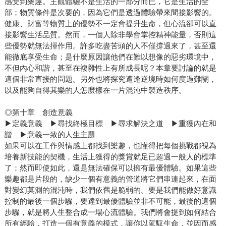
感受到樂趣。主觀體驗不是生活的一部分而已，它是生活的全
部；物質條件是次要的，因為它們是透過體驗帶來間接影響的。
健康、財富等物質上的優勢不一定會提升生命，但心流卻可以直
接影響生活品質。然而，一個人除非學會掌控精神能量，否則這
些優勢就無法揮作用。許多吃盡苦頭的人不僅撐過來了，甚至還
能徹底享受生命；是什麼原因讓他們在難以想像的惡劣環境中，
不但內心和諧，甚至在複雜性上有所成長呢？本章要討論的就是
這個非常直接的問題。另外也將探究遭逢逆境時如何度過難關，
以及能夠自得其樂的人怎麼樣在一片混沌中製造秩序。
◎第十章 創造意義
▶定義意義 ▶尋找終極目標 ▶尋求解決之道 ▶重獲內在和
諧 ▶意義一致的人生主題
如果可以在工作與情感上都找到樂趣，也懂得把每個挑戰都視為
培養新技能的契機，生活上獲得的獎賞就足已超過一般人的標準
了；然而即使如此，還是無法確保可以擁有最優體驗。如果這些
樂趣都是片段的，缺少一個有意義的管道將它們串連起來，在面
對變幻莫測的混沌時，我們依舊是脆弱的。要是我們能做好意識
控制的最後一個步驟，要達到最優體驗並非不可能，最後的這個
步驟，就是將人生整合成一場心流體驗。我們將會提到如何結合
所有經驗，打造一個有意義的模式，讓你以駕馭生命，並因而感