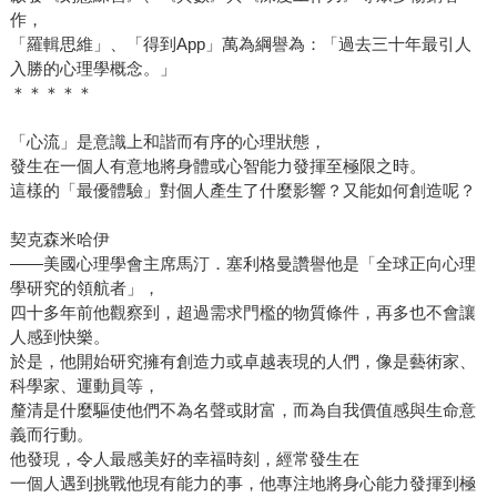
作，
「羅輯思維」、「得到App」萬為綱譽為：「過去三十年最引人
入勝的心理學概念。」
＊＊＊＊＊
「心流」是意識上和諧而有序的心理狀態，
發生在一個人有意地將身體或心智能力發揮至極限之時。
這樣的「最優體驗」對個人產生了什麼影響？又能如何創造呢？
契克森米哈伊
——美國心理學會主席馬汀．塞利格曼讚譽他是「全球正向心理
學研究的領航者」，
四十多年前他觀察到，超過需求門檻的物質條件，再多也不會讓
人感到快樂。
於是，他開始研究擁有創造力或卓越表現的人們，像是藝術家、
科學家、運動員等，
釐清是什麼驅使他們不為名聲或財富，而為自我價值感與生命意
義而行動。
他發現，令人最感美好的幸福時刻，經常發生在
一個人遇到挑戰他現有能力的事，他專注地將身心能力發揮到極