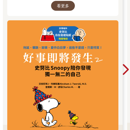
為。沒有人會否認，主宰我們命運的幾乎都是外來的力量。
看更多
然而，我們一定也有過這樣的經驗，雖然置身各種不知名的力
量，但是我們仍感受到事情都在掌控中，自己就是生命的主宰。
在那種偶發的情況下，我們會感到一陣心曠神怡，那種深沉的喜
悅，讓人久久不能忘懷，並在記憶中留下重要指標，認為人生理
當如此。
這就是最優體驗（optimal experience）。就像一位揚帆前進的水
手任憑海風吹拂他的頭髮，駕著神駒般的船隻隨波浪奔騰─船
帆、船身、海風與大海的輕聲哼唱聲合為一體，有如血液般在他
的體內竄流。又像一位恣意在畫布上揮灑顏色的畫家，看著色彩
間的交互作用，一幅帶著生命的作品就這麼在眼前誕生，讓創作
者本身也驚艷不已。又好比初次和孩子相視而笑的新手父親。這
樣的經驗
不只發生在外在條件一切順利時，歷經納粹集中營的生還者和從
險境中逃生的人都表示，即使處境百般艱難，他們也都經歷過幸
福湧流的一刻，或許是聽見枝頭的小鳥唱歌、完成了一項艱鉅的
任務，或甚至只是和一位同伴分享一塊又乾又硬的麵包。
一般人總以為，生命最美好的時刻是發生在無牽無慮、隨心所
欲、輕鬆自在的時候，如果我們願意付出努力追求，在這些時刻
找到快樂的機會確實比較高。但是最美好的時刻，其實是發生在