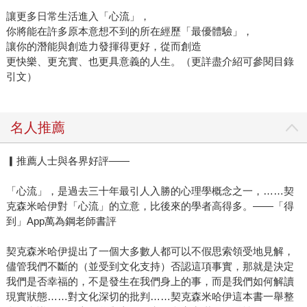
讓更多日常生活進入「心流」，
你將能在許多原本意想不到的所在經歷「最優體驗」，
讓你的潛能與創造力發揮得更好，從而創造
更快樂、更充實、也更具意義的人生。（更詳盡介紹可參閱目錄
引文）
名人推薦
▎推薦人士與各界好評——
「心流」，是過去三十年最引人入勝的心理學概念之一，……契
克森米哈伊對「心流」的立意，比後來的學者高得多。——「得
到」App萬為鋼老師書評
契克森米哈伊提出了一個大多數人都可以不假思索領受地見解，
儘管我們不斷的（並受到文化支持）否認這項事實，那就是決定
我們是否幸福的，不是發生在我們身上的事，而是我們如何解讀
現實狀態……對文化深切的批判……契克森米哈伊這本書一舉整