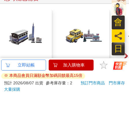
會
員
日
迷你拼拼車-城市景系
迷你拼拼車-城市景系
迷你
列 台北101
列 總統府
207
207
9
折
特價
元
9
折
特價
元
9
折
加入購物車
加入購物車
您可能會喜歡