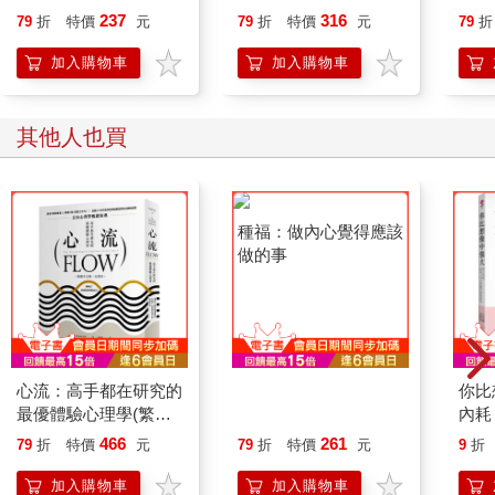
行動」打開大腦的行動
237
316
以致於有人會為了擁有它不惜付出代價。
79
折
特價
元
79
折
特價
元
79
折
開關，懶人也能變身
藉助這個理論模式，我和芝加哥大學的研究團隊以及世界各地的
「行動派」的37個科
加入購物車
加入購物車
同儕，訪問了數千個形形色色的人。我們的結果指出，不論男女
學方法
老少、不管來自什麼樣的文化，大家對最優體驗的描述都是一樣
的。心流體驗不是上流社會或菁英人士的特權，韓國老嫗、泰國
其他人也買
和印度的成年人、東京少年、美國納瓦荷族（Navajo）原住民的
牧羊人、義大利阿爾卑斯山上的農夫、芝加哥裝配線上的工人談
起最優經驗時，用的都是相同的語言。
最初的研究資料是面試和問卷而來的。為了提高精確性，我們發
展出一種測量個人經驗品質的方法，叫做「經驗取樣法」
（Experience Sampling Method）。在為期一週的測試時間中，
受測者會配戴一個電子呼叫器，並在呼叫器發出訊號時，寫下當
時的心情和心裡想的事。我們利用無線訊號，每天不定時啟動這
個呼叫器八次。一個星期結束後，受測者必須提供一份摘錄表，
以事件來記錄描述他這段時間的生活。截至目前為止，我們已經
在世界各地收集了超過十萬份這樣的經驗紀錄，本書的結論就是
心流：高手都在研究的
種福：做內心覺得應該
你比
以這些資料為依據完成的。
最優體驗心理學(繁體
做的事
內耗
目前，這個從芝加哥大學開始的研究已經遍及全世界。在加拿
中文唯一全譯本,三版)
的3
466
261
79
折
特價
元
79
折
特價
元
9
折
大、德國、義大利、日本及澳洲都有研究人員投入心流研究。芝
加哥以外，最龐大的資料收集是在義大利米蘭大學的心理研究中
加入購物車
加入購物車