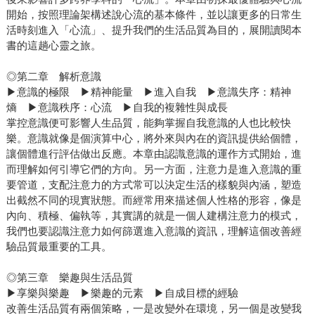
開始，按照理論架構述說心流的基本條件，並以讓更多的日常生
活時刻進入「心流」、提升我們的生活品質為目的，展開讀閱本
書的這趟心靈之旅。
◎第二章 解析意識
▶意識的極限 ▶精神能量 ▶進入自我 ▶意識失序：精神
熵 ▶意識秩序：心流 ▶自我的複雜性與成長
掌控意識便可影響人生品質，能夠掌握自我意識的人也比較快
樂。意識就像是個演算中心，將外來與內在的資訊提供給個體，
讓個體進行評估做出反應。本章由認識意識的運作方式開始，進
而理解如何引導它們的方向。另一方面，注意力是進入意識的重
要管道，支配注意力的方式常可以決定生活的樣貌與內涵，塑造
出截然不同的現實狀態。而經常用來描述個人性格的形容，像是
內向、積極、偏執等，其實講的就是一個人建構注意力的模式，
我們也要認識注意力如何篩選進入意識的資訊，理解這個改善經
驗品質最重要的工具。
◎第三章 樂趣與生活品質
▶享樂與樂趣 ▶樂趣的元素 ▶自成目標的經驗
改善生活品質有兩個策略，一是改變外在環境，另一個是改變我