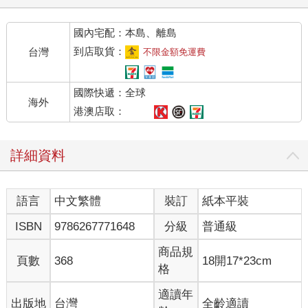
知識唾手可得，人們仍舊感嘆生命空虛，我們的年日非但沒有因
此快樂似神仙，反倒是在焦慮與無趣中打轉。
國內宅配：本島、離島
這是因為貪婪的人類始終欲求不滿嗎？抑或是，我們其實一直在
錯誤的地方找答案，以致於總是和最美好的那一刻擦肩而過，才
到店取貨：
台灣
不限金額免運費
落得抑鬱寡歡呢？這本書的目的，是希望用現代心理學的工具來
探討這個亙古的問題：人在什麼時候最感快樂呢？如果能找到這
國際快遞：全球
個問題的答案，或許我們就可以調整生活，讓快樂隨時充滿在其
海外
中。
港澳店取：
二十五年前，我有了一個發現，接著傾盡了所有時間鑽研它，最
後寫了這本書。說那是「發現」或許不完全正確，畢竟人類自古
詳細資料
以來就知道它的存在。但是要說它是發現也可以，因為就算大家
都知道它存在，卻始終沒有人以現代科學的相關學科，也就是心
理學的角度來描述或闡述它。於是，我花了二十五年探究這個難
語言
中文繁體
裝訂
紙本平裝
以捉摸的現象。
我「發現」幸福不是突然發生的，它不是運氣好或隨機出現的，
ISBN
9786267771648
分級
普通級
也不能用金錢購買或以權力換取。幸福無關乎外在條件，而是取
決於我們如何詮釋它。事實上，幸福是需要憑個人的力量去醞
商品規
頁數
368
18開17*23cm
釀、培養與捍衛的。能掌控內在經歷的人，就能決定自己的生活
格
品質，一個人是不是感到幸福，大概就是這麼一回事了。
不過，幸福並不是我們可以憑意識去尋找的。「問問自己幸福
適讀年
出版地
台灣
全齡適讀
嗎？」英國哲學家暨經濟學家約翰．史都華．彌爾（John Stuart