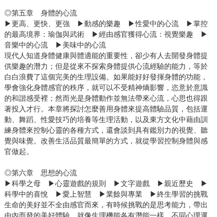
◎第五章 身體的心流
▶更高、更快、更強 ▶動感的樂趣 ▶性愛中的心流 ▶掌控
的最高境界：瑜伽與武術 ▶經由感官獲得心流：視覺樂趣 ▶
音樂中的心流 ▶美味中的心流
現代人知道身體健康與體適能的重要性，卻少有人去開發身體提
供樂趣的潛力；但是從來不探索身體提供心流經驗的能力，等於
白白浪費了這個完美的生理設備。如果能好好發揮身體的功能，
學會強化身體感官的秩序，就可以不受精神熵影響，恣意於意識
的和諧感受裡；然而光是身體動作並無法帶來心流，心思也得跟
著投入才行。本章將探討怎麼善用身體來提高體驗品質，包括運
動、舞蹈、性愛技巧的培養等生理活動，以及東方文化中藉由訓
練身體來控制心靈的各種方式，還會談到具有鑑別力的視覺、聽
覺與味覺。改善生活品質最簡單的方式，就從學習控制身體與感
官做起。
◎第六章 思想的心流
▶科學之母 ▶心靈遊戲的規則 ▶文字遊戲 ▶親近歷史 ▶
科學中的喜悅 ▶愛上智慧 ▶業餘與專業 ▶終生學習的挑戰
生命的美好並不全由感官而來，有時候挑戰的是思考能力，帶出
由內而發的美好體驗。就像生理機能各有潛能一樣，不同心理運