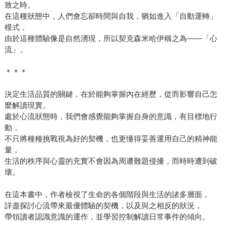
致之時。
在這種狀態中，人們會忘卻時間與自我，猶如進入「自動運轉」
模式，
由於這種體驗像是自然湧現，所以契克森米哈伊稱之為——「心
流」。
＊＊＊
決定生活品質的關鍵，在於能夠掌握內在經歷，從而影響自己怎
麼解讀現實。
處於心流狀態時，我們會感覺能夠掌握自身的意識，有目標地行
動，
不只將種種挑戰視為好的契機，也更懂得妥善運用自己的精神能
量，
生活的秩序與心靈的充實不會因為周遭難題侵擾，而時時遭到破
壞。
在這本書中，作者檢視了生命的各個階段與生活的諸多層面，
詳盡探討心流帶來最優體驗的契機，以及與之相反的狀況，
帶領讀者認識意識的運作，並學習控制解讀日常事件的傾向。