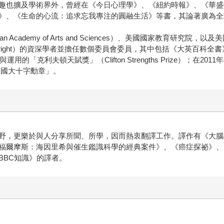
趣也擴及學術界外，曾經在《今日心理學》、《紐約時報》、《華盛頓
》、《生命的心流：追求忘我專注的圓融生活》等書，其論著廣為全
emy of Arts and Sciences）、美國國家教育研究院，以及美國休閒科學
ulbright）的資深學者並擔任數個委員會委員，其中包括《大英百科全
的「克利夫頓天賦獎」（Clifton Strengths Prize）；在
利共和國大十字勳章」。
野，更樂於與人分享所聞、所學，因而熱衷翻譯工作。譯作有《大腦
福爾摩斯：海因里希與催生鑑識科學的經典案件》、《癌症探祕》、
BBC知識》的譯者。