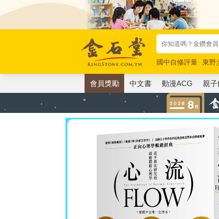
國中自修評量
東野
唯紅花綻放
奧德賽
會員獎勵
中文書
動漫ACG
親子