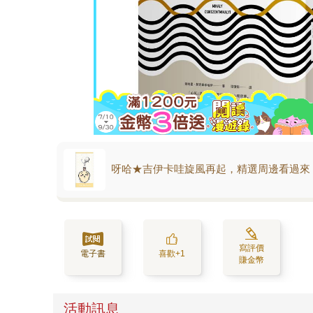
呀哈★吉伊卡哇旋風再起，精選周邊看過來
寫評價
電子書
喜歡+1
賺金幣
活動訊息