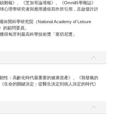
郵報》、《芝加哥論壇報》、《Omni科學雜誌》
球心理學研究者與應用通俗寫作所引用，且啟發許許
研究院（National Academy of Leisure
書》的顧問委員。
2011年獲得匈牙利最高科學技術獎「塞切尼獎」
韌性：高齡化時代最重要的健康資產》、《我發瘋的
《生命的關鍵決定：從醫生決定到病人決定的時代》