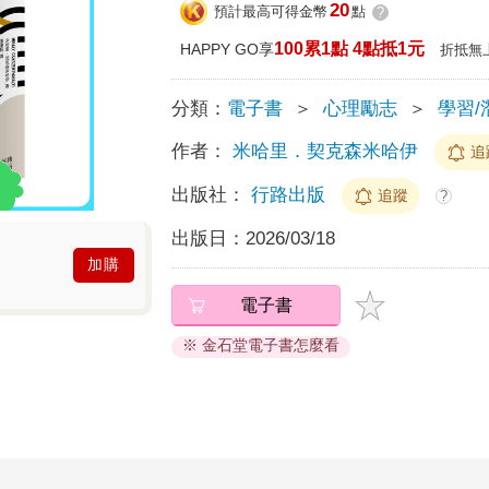
20
預計最高可得金幣
點
?
100累1點 4點抵1元
HAPPY GO享
折抵無
分類：
電子書
＞
心理勵志
＞
學習/
作者：
米哈里．契克森米哈伊
追
出版社：
行路出版
追蹤
?
出版日：
2026/03/18
加購
電子書
※ 金石堂電子書怎麼看