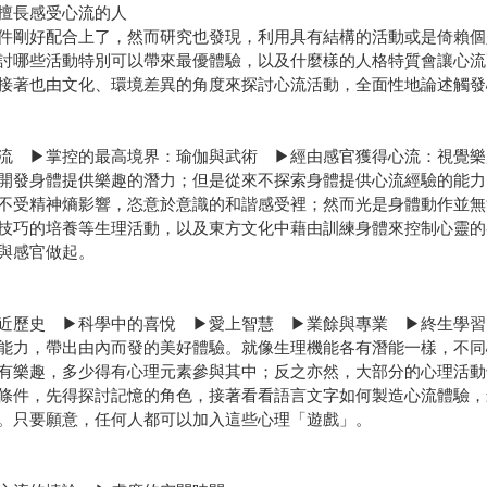
擅長感受心流的人
件剛好配合上了，然而研究也發現，利用具有結構的活動或是倚賴個
討哪些活動特別可以帶來最優體驗，以及什麼樣的人格特質會讓心流
接著也由文化、環境差異的角度來探討心流活動，全面性地論述觸發
流 ▶掌控的最高境界：瑜伽與武術 ▶經由感官獲得心流：視覺樂
開發身體提供樂趣的潛力；但是從來不探索身體提供心流經驗的能力
不受精神熵影響，恣意於意識的和諧感受裡；然而光是身體動作並無
技巧的培養等生理活動，以及東方文化中藉由訓練身體來控制心靈的
與感官做起。
近歷史 ▶科學中的喜悅 ▶愛上智慧 ▶業餘與專業 ▶終生學習
能力，帶出由內而發的美好體驗。就像生理機能各有潛能一樣，不同
有樂趣，多少得有心理元素參與其中；反之亦然，大部分的心理活動
條件，先得探討記憶的角色，接著看看語言文字如何製造心流體驗，
。只要願意，任何人都可以加入這些心理「遊戲」。