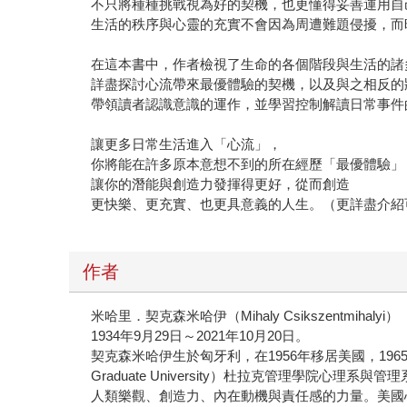
不只將種種挑戰視為好的契機，也更懂得妥善運用自
生活的秩序與心靈的充實不會因為周遭難題侵擾，而
在這本書中，作者檢視了生命的各個階段與生活的諸
詳盡探討心流帶來最優體驗的契機，以及與之相反的
帶領讀者認識意識的運作，並學習控制解讀日常事件
讓更多日常生活進入「心流」，
你將能在許多原本意想不到的所在經歷「最優體驗」
讓你的潛能與創造力發揮得更好，從而創造
更快樂、更充實、也更具意義的人生。（更詳盡介紹
作者
米哈里．契克森米哈伊（Mihaly Csikszentmihalyi）
1934年9月29日～2021年10月20日。
契克森米哈伊生於匈牙利，在1956年移居美國，19
Graduate University）杜拉克管理學院心理
人類樂觀、創造力、內在動機與責任感的力量。美國心理學會