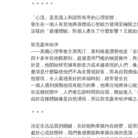
＊＊＊＊＊
「心流」是意識上和諧而有序的心理狀態，
發生在一個人有意地將身體或心智能力發揮至極限之
這樣的「最優體驗」對個人產生了什麼影響？又能如
契克森米哈伊
——美國心理學會主席馬汀．塞利格曼讚譽他是「全
四十多年前他觀察到，超過需求門檻的物質條件，再
於是，他開始研究擁有創造力或卓越表現的人們，像
釐清是什麼驅使他們不為名聲或財富，而為自我價值
他發現，令人最感美好的幸福時刻，經常發生在
一個人遇到挑戰他現有能力的事，他專注地將身心能
在這種狀態中，人們會忘卻時間與自我，猶如進入「
由於這種體驗像是自然湧現，所以契克森米哈伊稱之
＊＊＊
決定生活品質的關鍵，在於能夠掌握內在經歷，從而
處於心流狀態時，我們會感覺能夠掌握自身的意識，