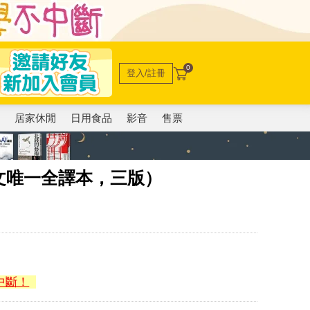
0
登入/註冊
電
居家休閒
日用食品
影音
售票
文唯一全譯本，三版）
中斷！