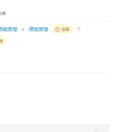
上限
潛能開發
＞
潛能開發
追蹤
?
蹤