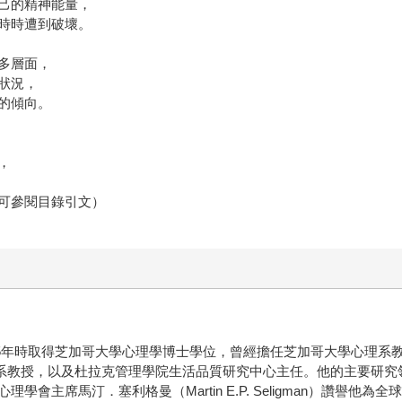
己的精神能量，
時時遭到破壞。
多層面，
狀況，
的傾向。
，
可參閱目錄引文）
65年時取得芝加哥大學心理學博士學位，曾經擔任芝加哥大學心理系教授
系與管理系教授，以及杜拉克管理學院生活品質研究中心主任。他的主要研究領域為「
主席馬汀．塞利格曼（Martin E.P. Seligman）讚譽他