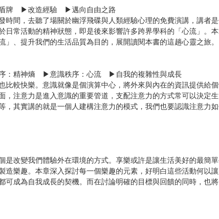
盾牌 ▶改造經驗 ▶邁向自由之路
發時間，去聽了場關於幽浮飛碟與人類經驗心理的免費演講，講者是
於日常活動的精神狀態，即是後來影響許多跨界學科的「心流」。本
流」、提升我們的生活品質為目的，展開讀閱本書的這趟心靈之旅。
序：精神熵 ▶意識秩序：心流 ▶自我的複雜性與成長
也比較快樂。意識就像是個演算中心，將外來與內在的資訊提供給個
面，注意力是進入意識的重要管道，支配注意力的方式常可以決定生
等，其實講的就是一個人建構注意力的模式，我們也要認識注意力如
個是改變我們體驗外在環境的方式。享樂或許是讓生活美好的最簡單
製造樂趣。本章深入探討每一個樂趣的元素，好明白這些活動何以讓
都可成為自我成長的契機。而在討論明確的目標與回饋的同時，也將