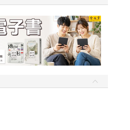
吃一點〉第二波
金石堂2026海