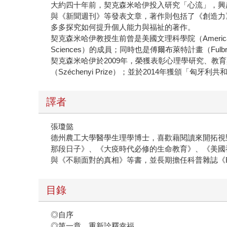
大約四十年前，契克森米哈伊投入研究「心流」，興
與《新聞週刊》等發表文章，著作則包括了《創造力
多多探究如何提升個人能力與福祉的著作。
契克森米哈伊教授生前曾是美國文理科學院（American Acad
Sciences）的成員；同時也是傅爾布萊特計畫（F
契克森米哈伊於2009年，榮獲表彰心理學研究、教育與運用
（Széchenyi Prize）；並於2014年獲頒「匈牙
譯者
張瓊懿
德州農工大學醫學生理學博士，喜歡藉閱讀來開拓視
那段日子》、《大疫時代必修的生命教育》、《美國
與《不願面對的真相》等書，並長期擔任科普雜誌《
目錄
◎自序
◎第一章 重新詮釋幸福