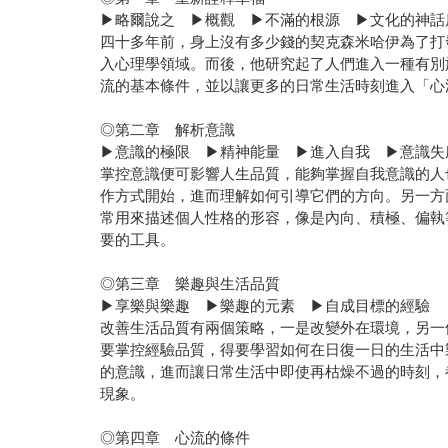
▶略爾說之 ▶概觀 ▶不滿的根源 ▶文化的神話
四十多年前，身上沒有多少錢的契克森米哈伊為了打
入心理學領域。而後，他研究起了人們進入一種有別
流的基本條件，並以讓更多的日常生活時刻進入「心
◎第二章 解析意識
▶意識的極限 ▶精神能量 ▶進入自我 ▶意識失
掌控意識便可影響人生品質，能夠掌握自我意識的人
作方式開始，進而理解如何引導它們的方向。另一方
常用來描述個人性格的形容，像是內向、積極、偏執
要的工具。
◎第三章 樂趣與生活品質
▶享樂與樂趣 ▶樂趣的元素 ▶自成目標的經驗
改善生活品質有兩個策略，一是改變外在環境，另一
要掌控經驗品質，得要學習如何在日復一日的生活中
的意識，進而讓日常生活中即使再枯燥不過的時刻，
現象。
◎第四章 心流的條件