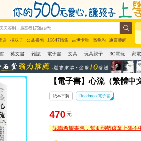
圭吾
楊双子
公益書包
16647續集
吉伊卡哇
高希均
通靈藥師
路邊攤新作
馬斯克
玩具總動員5
超慢跑
館
英文書
雜誌
電子書
文具
玩具親子
3C電玩
家
【電子書】心流（繁體中
紙本平裝
Readmoo 電子書
470
元
認購希望書包，幫助弱勢孩童上學不