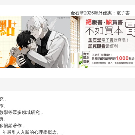
2026金石堂暑假漫博〈你好，我
究，
作。
教學等眾多領域研究，
典。
多暢銷著作，
三十年最引人入勝的心理學概念。」