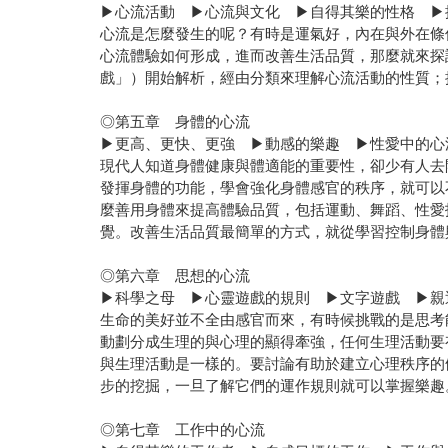
▶心流活動 ▶心流與文化 ▶自得其樂的性格 ▶
心流是怎麼發生的呢？有時是運氣好，內在與外在條
心流體驗如何形成，進而改善生活品質，那麼就來探
戲」）開始解析，經由分類來理解心流活動的性質；
◎第五章 身體的心流
▶更高、更快、更強 ▶動感的樂趣 ▶性愛中的心
現代人知道身體健康與體適能的重要性，卻少有人去
發揮身體的功能，學會強化身體感官的秩序，就可以
麼善用身體來提高體驗品質，包括運動、舞蹈、性愛
覺。改善生活品質最簡單的方式，就從學習控制身體
◎第六章 思想的心流
▶科學之母 ▶心靈遊戲的規則 ▶文字遊戲 ▶親
生命的美好並不全由感官而來，有時候挑戰的是思考
動劃分成生理的與心理的顯得牽強，任何生理活動要
與生理活動是一樣的。要討論有助於建立心理秩序的
步的挖掘，一旦了解它們的運作規則就可以掌握樂趣
◎第七章 工作中的心流