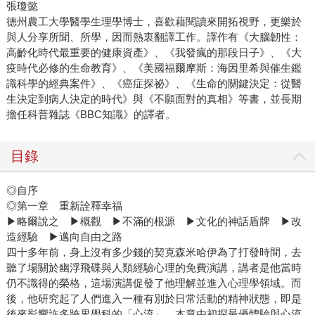
張瓊懿
德州農工大學醫學生理學博士，喜歡藉閱讀來開拓視野，更樂於
與人分享所聞、所學，因而熱衷翻譯工作。譯作有《大腦韌性：
高齡化時代最重要的健康資產》、《我發瘋的那段日子》、《大
疫時代必修的生命教育》、《美國福爾摩斯：海因里希與催生鑑
識科學的經典案件》、《癌症探祕》、《生命的關鍵決定：從醫
生決定到病人決定的時代》與《不願面對的真相》等書，並長期
擔任科普雜誌《BBC知識》的譯者。
目錄
◎自序
◎第一章 重新詮釋幸福
▶略爾說之 ▶概觀 ▶不滿的根源 ▶文化的神話盾牌 ▶改
造經驗 ▶邁向自由之路
四十多年前，身上沒有多少錢的契克森米哈伊為了打發時間，去
聽了場關於幽浮飛碟與人類經驗心理的免費演講，講者是他當時
仍不識得的榮格，這場演講促發了他理解並進入心理學領域。而
後，他研究起了人們進入一種有別於日常活動的精神狀態，即是
後來影響許多跨界學科的「心流」。本章由初探最優體驗與心流