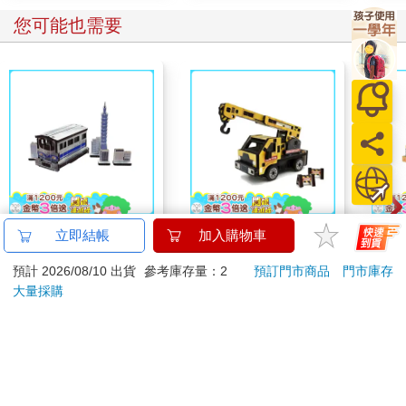
您可能也需要
迷你拼拼車-城市景系
迷你拼拼車-工程吊車
迷你
立即結帳
加入購物車
列 台北101
預計 2026/08/10 出貨
參考庫存量：2
預訂門市商品
門市庫存
207
162
9
折
特價
元
9
折
特價
元
9
折
大量採購
加入購物車
加入購物車
您可能會喜歡