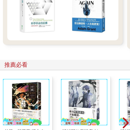
一個人有意地將身體或心智能力發揮到極限，去完成某件有難度
或有價值的事時。最優體驗是需要靠我們去締造的。對孩子來
說，可能是用顫抖的手把最後一塊積木擺上，完成一座他疊過最
高的高
塔；對游泳選手來說，可能是盡全力創下紀錄那一刻；對於小提
琴手，可能是練成了一段極困難的樂章時。每個人都有無數的機
會可以挑戰並提升自己。
事發當下的感受不見得全然愉快。那場畢生難忘的比賽中，游泳
選手的肌肉痠痛無比、肺腑彷彿要撕裂了、身體疲憊到頭眼昏
花，然而，這很可能就是他生命中最美好的一刻。掌控生命從來
推薦必看
就不是件容易的事，有時候痛苦更是無法避免。但是長遠來看，
這些經驗的累積可以產生一種駕馭感，或說是一種得以參與決定
生命內容的感受，這大概就是我們可以想像最貼近幸福的感受
了。
研究過程中，我嘗試去了解人們什麼時候最感幸福，並探索背後
的原因。一開始，我找了數百位各行各業的專家，其中包括藝術
家、運動員、音樂家、西洋棋手和外科醫生等，也就是那些大半
時間都在從事他們熱愛的事的人。明白他們做這些事的感受後，
我發展出一套以心流概念為基礎的最優體驗理論。心流，就是一
個人全神貫注於某件事而渾然忘我的境界，這經驗是那麼的美
好，