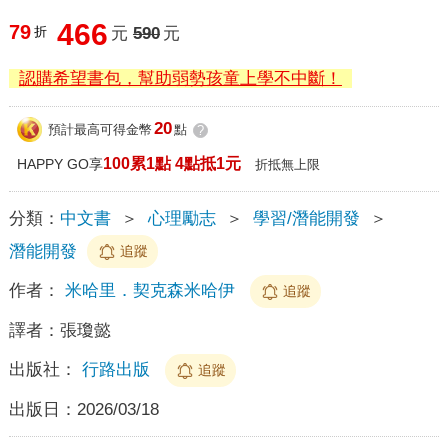
466
79
折
元
590
元
認購希望書包，幫助弱勢孩童上學不中斷！
20
預計最高可得金幣
點
?
100累1點 4點抵1元
HAPPY GO享
折抵無上限
分類：
中文書
＞
心理勵志
＞
學習/潛能開發
＞
潛能開發
追蹤
作者：
米哈里．契克森米哈伊
追蹤
譯者：
張瓊懿
出版社：
行路出版
追蹤
出版日：
2026/03/18