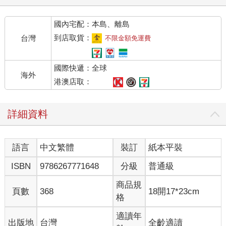
知識唾手可得，人們仍舊感嘆生命空虛，我們的年日非但沒有因
此快樂似神仙，反倒是在焦慮與無趣中打轉。
國內宅配：本島、離島
這是因為貪婪的人類始終欲求不滿嗎？抑或是，我們其實一直在
錯誤的地方找答案，以致於總是和最美好的那一刻擦肩而過，才
到店取貨：
台灣
不限金額免運費
落得抑鬱寡歡呢？這本書的目的，是希望用現代心理學的工具來
探討這個亙古的問題：人在什麼時候最感快樂呢？如果能找到這
國際快遞：全球
個問題的答案，或許我們就可以調整生活，讓快樂隨時充滿在其
海外
中。
港澳店取：
二十五年前，我有了一個發現，接著傾盡了所有時間鑽研它，最
後寫了這本書。說那是「發現」或許不完全正確，畢竟人類自古
詳細資料
以來就知道它的存在。但是要說它是發現也可以，因為就算大家
都知道它存在，卻始終沒有人以現代科學的相關學科，也就是心
理學的角度來描述或闡述它。於是，我花了二十五年探究這個難
語言
中文繁體
裝訂
紙本平裝
以捉摸的現象。
我「發現」幸福不是突然發生的，它不是運氣好或隨機出現的，
ISBN
9786267771648
分級
普通級
也不能用金錢購買或以權力換取。幸福無關乎外在條件，而是取
決於我們如何詮釋它。事實上，幸福是需要憑個人的力量去醞
商品規
頁數
368
18開17*23cm
釀、培養與捍衛的。能掌控內在經歷的人，就能決定自己的生活
格
品質，一個人是不是感到幸福，大概就是這麼一回事了。
不過，幸福並不是我們可以憑意識去尋找的。「問問自己幸福
適讀年
出版地
台灣
全齡適讀
嗎？」英國哲學家暨經濟學家約翰．史都華．彌爾（John Stuart