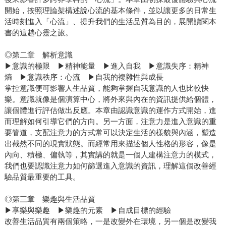
開始，按照理論架構述說心流的基本條件，並以讓更多的日常生
活時刻進入「心流」、提升我們的生活品質為目的，展開讀閱本
書的這趟心靈之旅。
◎第二章 解析意識
▶意識的極限 ▶精神能量 ▶進入自我 ▶意識失序：精神
熵 ▶意識秩序：心流 ▶自我的複雜性與成長
掌控意識便可影響人生品質，能夠掌握自我意識的人也比較快
樂。意識就像是個演算中心，將外來與內在的資訊提供給個體，
讓個體進行評估做出反應。本章由認識意識的運作方式開始，進
而理解如何引導它們的方向。另一方面，注意力是進入意識的重
要管道，支配注意力的方式常可以決定生活的樣貌與內涵，塑造
出截然不同的現實狀態。而經常用來描述個人性格的形容，像是
內向、積極、偏執等，其實講的就是一個人建構注意力的模式，
我們也要認識注意力如何篩選進入意識的資訊，理解這個改善經
驗品質最重要的工具。
◎第三章 樂趣與生活品質
▶享樂與樂趣 ▶樂趣的元素 ▶自成目標的經驗
改善生活品質有兩個策略，一是改變外在環境，另一個是改變我