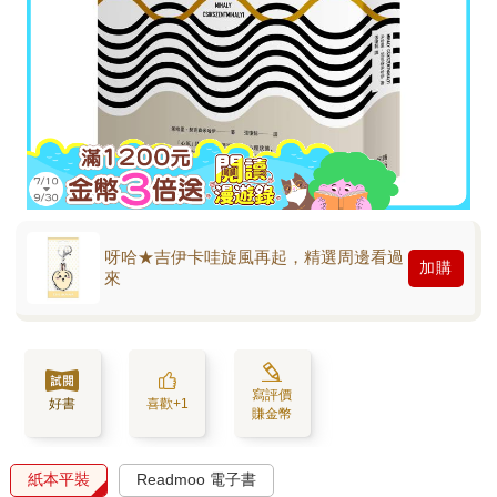
呀哈★吉伊卡哇旋風再起，精選周邊看過
加購
來
寫評價
好書
喜歡+1
賺金幣
紙本平裝
Readmoo 電子書