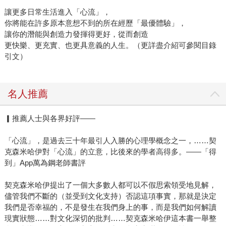
讓更多日常生活進入「心流」，
你將能在許多原本意想不到的所在經歷「最優體驗」，
讓你的潛能與創造力發揮得更好，從而創造
更快樂、更充實、也更具意義的人生。（更詳盡介紹可參閱目錄
引文）
名人推薦
▎推薦人士與各界好評——
「心流」，是過去三十年最引人入勝的心理學概念之一，……契
克森米哈伊對「心流」的立意，比後來的學者高得多。——「得
到」App萬為鋼老師書評
契克森米哈伊提出了一個大多數人都可以不假思索領受地見解，
儘管我們不斷的（並受到文化支持）否認這項事實，那就是決定
我們是否幸福的，不是發生在我們身上的事，而是我們如何解讀
現實狀態……對文化深切的批判……契克森米哈伊這本書一舉整