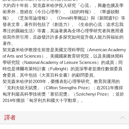
大約四十年前，契克森米哈伊投入研究「心流」，興趣也擴及學
術界外，曾經在《今日心理學》、《紐約時報》、《華盛頓郵
報》、《芝加哥論壇報》、《Omni科學雜誌》與《新聞週刊》等
發表文章，著作則包括了《創造力》、《生命的心流：追求忘我
專注的圓融生活》等書，其論著廣為全球心理學研究者與應用通
俗寫作所引用，且啟發許許多多探究如何提升個人能力與福祉的
著作。
契克森米哈伊教授生前曾是美國文理科學院（American Academy
of Arts and Sciences）、美國國家教育研究院，以及美國休閒科
學研究院（National Academy of Leisure Sciences）的成員；同
時也是傅爾布萊特計畫（Fulbright）的資深學者並擔任數個委員
會委員，其中包括《大英百科全書》的顧問委員。
契克森米哈伊於2009年，榮獲表彰心理學研究、教育與運用的
「克利夫頓天賦獎」（Clifton Strengths Prize）；在2011年獲得
匈牙利最高科學技術獎「塞切尼獎」（Széchenyi Prize）；並於
2014年獲頒「匈牙利共和國大十字勳章」。
譯者