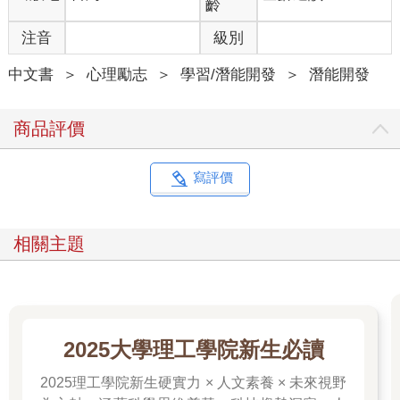
齡
Mill）說道，「一旦你花心思去想這件事，幸福就成過眼雲煙
注音
級別
了。」唯有不管在順境或逆境，都全心投入生活的每一個細節
中，我們才能感到幸福，打著燈直接尋找幸福，反而會遍尋不
中文書
＞
心理勵志
＞
學習/潛能開發
＞
潛能開發
著。奧地利心理學家維克特．法蘭克爾（Viktor Frankl）在他的著
作《活出意義來》（Man’s Search for Meaning）的前言中，用優
美的文字寫下了他的總結：「別以成功為目標─―當你愈是針對
商品評價
它、以它為標的，就愈容易錯過它。成功，就像幸福一樣，不是
追求而來的；它是一個人全心全意投入一件事，而忘卻自我的副
產物。」
寫評價
那麼，要怎麼在不刻意尋求它的狀況下，達成這個捉摸不定的目
標呢？過去二十五年來的研究讓我深信這是可行的。這條路蜿蜒
曲折，而學會操控我們的意識內容是它的起點。
相關主題
我們認識的生命，是塑造經驗的各種力量匯集後的結果，每一股
力量不管是好是壞，都有它的影響力。這些力量大多不是我們可
以掌控的，我們很難在自己的外表、脾氣、體質上施力，沒辦法
決定自己要長多高或多聰明。我們也無法選擇自己的父母，或是
誕生的時間點，更無力控制戰爭是否會爆發、經濟什麼時候會不
2025大學理工學院新生必讀
景氣。基因的組成、重力的拉扯、散布在空氣中的花粉、出生的
年代
2025理工學院新生硬實力 × 人文素養 × 未來視野
環境等無數的狀況，都影響著我們的所見所聞，決定我們的行