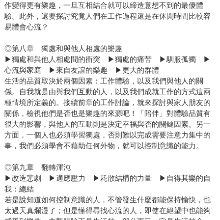
作變得更有樂趣，一旦互相結合就可以締造意想不到的最優體
驗。此外，還要探討究竟人們在工作過程還是在休閒時間比較容
易體會心流？
◎第八章 獨處和與他人相處的樂趣
▶獨處和與他人相處間的衝突 ▶獨處的痛苦 ▶馴服孤獨 ▶
心流與家庭 ▶來自友誼的樂趣 ▶更大的群體
生活的品質取決於兩個因素：工作體驗，以及我們與他人的關
係。自我就是由與我們互動的人，以及我們成就工作的方式這兩
種情境所定義的。接續前章的工作討論，就來探討與家人朋友的
關係，檢視他們是否也是樂趣的來源吧！「陪伴」對體驗品質有
很大的影響，與他人的互動則是決定幸福與否的關鍵因素。另一
方面，一個人也必須學習獨處，否則難以完成需要注意力集中的
事，我們必須學會不藉助任何外物，就可以控制意識的能力。
◎第九章 翻轉渾沌
▶改造悲劇 ▶適應壓力 ▶耗散結構的力量 ▶自得其樂的自
我：總結
若是說知道如何控制意識的人，不管發生什麼都能保持愉快，也
太過天真爛漫了；但是懂得尋找心流的人，即使在絕望中也能夠