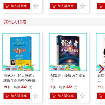
開關，懶人也能變身
心。不論是研究幸福、生活滿意度、內在動機的心理學家，或是
「行動派」的37個科
加入購物車
加入購物車
冀望改善社會秩序混亂、疏遠現象的社會學家，以及對集體亢奮
學方法
與儀式有興趣的人類學家等，都認為心流概念為對他們的研究有
幫助。有人甚至試著要用心流去了解人類的演化或解釋宗教經
其他人也看
驗。
心流不單只是個學術主題而已。首度發表的幾年後，這個理論就
開始被應用在各種實際問題上。只要是與促進生活品質相關的議
題，心流理論都派得上用場。它啟發了實驗性的學校課程、商業
主管的訓練，以及休閒產品與服務的設計，也在臨床心理學、青
少年犯罪的感化教育、養老院的活動規劃、博物館的展覽設計，
以及殘障人士的職能治療上，提供了新的想法與措施。這些都是
繼心流理論首次在學術期刊發表後的十多年來發生的事，種種跡
象都顯示，它在未來幾年會有更大的影響力。
擁抱人生10大無解：
創造者：喚醒內在造物
徹底
馴服生命自帶的難題，
主
人」
轉化為享受生活的智慧
脫內
332
432
79
折
特價
元
9
折
特價
元
79
折
加入購物車
加入購物車