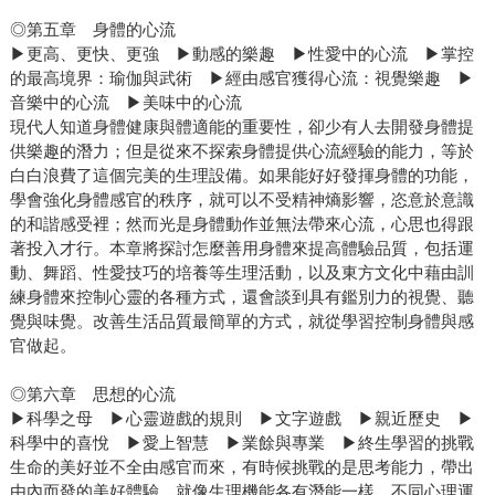
◎第五章 身體的心流
▶更高、更快、更強 ▶動感的樂趣 ▶性愛中的心流 ▶掌控
的最高境界：瑜伽與武術 ▶經由感官獲得心流：視覺樂趣 ▶
音樂中的心流 ▶美味中的心流
現代人知道身體健康與體適能的重要性，卻少有人去開發身體提
供樂趣的潛力；但是從來不探索身體提供心流經驗的能力，等於
白白浪費了這個完美的生理設備。如果能好好發揮身體的功能，
學會強化身體感官的秩序，就可以不受精神熵影響，恣意於意識
的和諧感受裡；然而光是身體動作並無法帶來心流，心思也得跟
著投入才行。本章將探討怎麼善用身體來提高體驗品質，包括運
動、舞蹈、性愛技巧的培養等生理活動，以及東方文化中藉由訓
練身體來控制心靈的各種方式，還會談到具有鑑別力的視覺、聽
覺與味覺。改善生活品質最簡單的方式，就從學習控制身體與感
官做起。
◎第六章 思想的心流
▶科學之母 ▶心靈遊戲的規則 ▶文字遊戲 ▶親近歷史 ▶
科學中的喜悅 ▶愛上智慧 ▶業餘與專業 ▶終生學習的挑戰
生命的美好並不全由感官而來，有時候挑戰的是思考能力，帶出
由內而發的美好體驗。就像生理機能各有潛能一樣，不同心理運