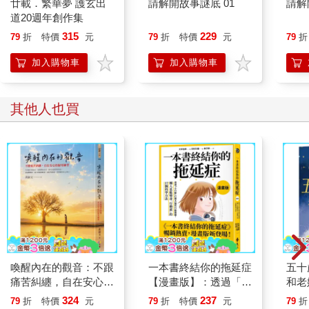
廿載．繁華夢 護玄出
請解開故事謎底 01
請解
以致於有人會為了擁有它不惜付出代價。
道20週年創作集
藉助這個理論模式，我和芝加哥大學的研究團隊以及世界各地的
315
229
79
折
特價
元
79
折
特價
元
79
折
同儕，訪問了數千個形形色色的人。我們的結果指出，不論男女
老少、不管來自什麼樣的文化，大家對最優體驗的描述都是一樣
加入購物車
加入購物車
的。心流體驗不是上流社會或菁英人士的特權，韓國老嫗、泰國
和印度的成年人、東京少年、美國納瓦荷族（Navajo）原住民的
牧羊人、義大利阿爾卑斯山上的農夫、芝加哥裝配線上的工人談
其他人也買
起最優經驗時，用的都是相同的語言。
最初的研究資料是面試和問卷而來的。為了提高精確性，我們發
展出一種測量個人經驗品質的方法，叫做「經驗取樣法」
（Experience Sampling Method）。在為期一週的測試時間中，
受測者會配戴一個電子呼叫器，並在呼叫器發出訊號時，寫下當
時的心情和心裡想的事。我們利用無線訊號，每天不定時啟動這
個呼叫器八次。一個星期結束後，受測者必須提供一份摘錄表，
以事件來記錄描述他這段時間的生活。截至目前為止，我們已經
在世界各地收集了超過十萬份這樣的經驗紀錄，本書的結論就是
以這些資料為依據完成的。
喚醒內在的觀音：不跟
一本書終結你的拖延症
五十
目前，這個從芝加哥大學開始的研究已經遍及全世界。在加拿
痛苦糾纏，自在安心的
【漫畫版】：透過「小
和老
大、德國、義大利、日本及澳洲都有研究人員投入心流研究。芝
歸零練習
行動」打開大腦的行動
好想
324
237
加哥以外，最龐大的資料收集是在義大利米蘭大學的心理研究中
79
折
特價
元
79
折
特價
元
79
折