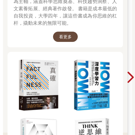
為主軸，涵蓋科學思維奠基、科技趨勢洞察、人
為。沒有人會否認，主宰我們命運的幾乎都是外來的力量。
文素養拓展、經典著作啟發。 書籍是成本最低的
然而，我們一定也有過這樣的經驗，雖然置身各種不知名的力
自我投資，大學四年，讓這些書成為你思維的杠
量，但是我們仍感受到事情都在掌控中，自己就是生命的主宰。
杆，撬動未來的無限可能。
在那種偶發的情況下，我們會感到一陣心曠神怡，那種深沉的喜
悅，讓人久久不能忘懷，並在記憶中留下重要指標，認為人生理
當如此。
看更多
這就是最優體驗（optimal experience）。就像一位揚帆前進的水
手任憑海風吹拂他的頭髮，駕著神駒般的船隻隨波浪奔騰─船
帆、船身、海風與大海的輕聲哼唱聲合為一體，有如血液般在他
的體內竄流。又像一位恣意在畫布上揮灑顏色的畫家，看著色彩
間的交互作用，一幅帶著生命的作品就這麼在眼前誕生，讓創作
者本身也驚艷不已。又好比初次和孩子相視而笑的新手父親。這
樣的經驗
不只發生在外在條件一切順利時，歷經納粹集中營的生還者和從
險境中逃生的人都表示，即使處境百般艱難，他們也都經歷過幸
福湧流的一刻，或許是聽見枝頭的小鳥唱歌、完成了一項艱鉅的
任務，或甚至只是和一位同伴分享一塊又乾又硬的麵包。
一般人總以為，生命最美好的時刻是發生在無牽無慮、隨心所
欲、輕鬆自在的時候，如果我們願意付出努力追求，在這些時刻
找到快樂的機會確實比較高。但是最美好的時刻，其實是發生在