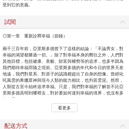
受到它的意義。
試閱
◎第一章 重新詮釋幸福（節錄）
兩千三百年前，亞里斯多德曾下了這樣的結論：「不論男女，對
幸福的渴望都勝過一切。」除了對幸福本身的嚮往之外，人們對
其他目標，包括健康、美貌、財富與權勢等的追求，也多半因為
我們期待幸福而隨之現前。亞里斯多德的年代和今日的世界天差
地遠，我們對星系、對原子的認識都超出了自身的想像。曾經叱
吒風雲的希臘眾神與現今人類的能力相比，也判若雲泥。然而，
人類從古至今始終追求幸福。只是，我們對幸福的了解並不比亞
里斯多德高明到哪裡去，對於要如何達到幸福的境界，也沒有多
大進展。
雖然我們的壽命更長、身體也更健壯了，生活中充斥著幾十年前
看更多
的人意想不到的奢侈品（太陽王路易十四的宮裡沒有像樣的浴
室，中古世紀最富有的人家裡找不到椅子，即使貴為羅馬皇帝，
也沒有隨手一開就可以解悶的電視機），然而，縱使龐大的科學
配送方式