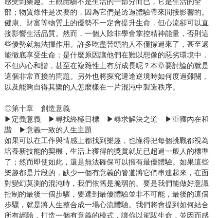
感受到樂趣。主觀體驗不是生活的一部分而已，它是生活的全
部；物質條件是次要的，因為它們是透過體驗帶來間接影響的。
健康、財富等物質上的優勢不一定會提升生命，但心流卻可以直
接影響生活品質。然而，一個人除非學會掌控精神能量，否則這
些優勢就無法揮作用。許多吃盡苦頭的人不僅撐過來了，甚至還
能徹底享受生命；是什麼原因讓他們在難以想像的惡劣環境中，
不但內心和諧，甚至在複雜性上有所成長呢？本章要討論的就是
這個非常直接的問題。另外也將探究遭逢逆境時如何度過難關，
以及能夠自得其樂的人怎麼樣在一片混沌中製造秩序。
◎第十章 創造意義
▶定義意義 ▶尋找終極目標 ▶尋求解決之道 ▶重獲內在和
諧 ▶意義一致的人生主題
如果可以在工作與情感上都找到樂趣，也懂得把每個挑戰都視為
培養新技能的契機，生活上獲得的獎賞就足已超過一般人的標準
了；然而即使如此，還是無法確保可以擁有最優體驗。如果這些
樂趣都是片段的，缺少一個有意義的管道將它們串連起來，在面
對變幻莫測的混沌時，我們依舊是脆弱的。要是我們能做好意識
控制的最後一個步驟，要達到最優體驗並非不可能，最後的這個
步驟，就是將人生整合成一場心流體驗。我們將會提到如何結合
所有經驗，打造一個有意義的模式，讓你以駕馭生命，並因而感