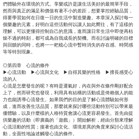
們體驗外在環境的方式。享樂或許是讓生活美好的最簡單手段，
然而與真正的滿足和價值有著不小的差距，想要掌控經驗品質，
得要學習如何在日復一日的生活中製造樂趣。本章深入探討每一
個樂趣的元素，好明白這些活動何以讓人如此嚮往，有了這樣的
理解，可以更懂得控制自己的意識，進而讓日常生活中即使再枯
燥不過的時刻，都可成為自我成長的契機。而在討論明確的目標
與回饋的同時，也將一一耙梳心流中暫時消失的存在感、時間感
等等特別現象。
◎第四章 心流的條件
▶心流活動 ▶心流與文化 ▶自得其樂的性格 ▶擅長感受心
流的人
心流是怎麼發生的呢？有時是運氣好，內在與外在條件剛好配合
上了，然而研究也發現，利用具有結構的活動或是倚賴個人的能
力也能誘導心流發生。如果我們的目的是了解心流體驗如何形
成，進而改善生活品質，那麼就來探討哪些活動特別可以帶來最
優體驗，以及什麼樣的人格特質會讓心流更容易發生。首先由提
供樂趣的活動（即廣義的「遊戲」）開始解析，經由分類來理解
心流活動的性質；接著也由文化、環境差異的角度來探討心流活
動，全面性地論述觸發心流的條件。