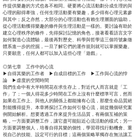
作提供樂趣的方式也各不相同。硬要將心流活動劃分成生理的與
心理的顯得牽強，任何生理活動要有樂趣，多少得有心理元素參
與其中；反之亦然，大部分的心理活動也有賴生理層面的協助，
從心理活動獲得樂趣的條件與生理活動是一樣的。要討論有助於
建立心理秩序的條件，先得探討記憶的角色，接著看看語言文字
如何製造心流體驗，最後再對歷史、科學與哲學這三個符號象徵
體系進一步的挖掘，一旦了解它們的運作規則就可以掌握樂趣。
只要願意，任何人都可以加入這些心理「遊戲」。
◎第七章 工作中的心流
▶自得其樂的工作者 ▶自成目標的工作 ▶工作與心流的悖
論 ▶虛度的空閒時間
我們生命中有大半時間花在求生存上，對近代人而言就是「工
作」了；一個人得花多少時間在工作上沒有什麼標準可言，然而
如果在工作上、與他人的關係上都能擁有心流，那麼生命品質絕
對能獲得提升。本章將探討工作如何引發心流，就從幾個研究案
例開始解析。想要透過工作來提升生活品質，有兩個互補的策
略，一方面要調整工作，讓它盡可能貼近心流活動的樣式；另一
方面要調整個人，培養自得其樂的個性，學習尋找行動機會、重
視自己的技能、設定可行的目標；這兩個策略單獨存在無法讓工