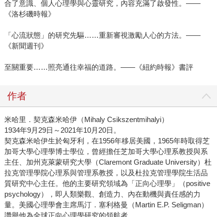
合了意識、個人心理學與心靈研究，內容充滿了啟發性。——
《洛杉磯時報》
「心流狀態」的研究先驅……重新審視激勵人心的方法。——
《新聞週刊》
至關重要……照亮通往幸福的道路。——《紐約時報》書評
作者
米哈里．契克森米哈伊（Mihaly Csikszentmihalyi）
1934年9月29日～2021年10月20日。
契克森米哈伊生於匈牙利，在1956年移居美國，1965年時取得芝
加哥大學心理學博士學位，曾經擔任芝加哥大學心理系教授與系
主任、加州克萊蒙研究大學（Claremont Graduate University）杜
拉克管理學院心理系與管理系教授，以及杜拉克管理學院生活品
質研究中心主任。他的主要研究領域為「正向心理學」（positive
psychology），即人類樂觀、創造力、內在動機與責任感的力
量。美國心理學會主席馬汀．塞利格曼（Martin E.P. Seligman）
讚譽他為全球正向心理學研究的領航者。