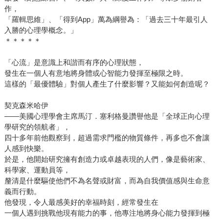
作，
「羅輯思維」、「得到App」萬為綱譽為：「過去三十年最引人
入勝的心理學概念。」
＊＊＊＊＊
「心流」是意識上和諧而有序的心理狀態，
發生在一個人有意地將身體或心智能力發揮至極限之時。
這樣的「最優體驗」對個人產生了什麼影響？又能如何創造呢？
契克森米哈伊
——美國心理學會主席馬汀．塞利格曼讚譽他是「全球正向心理
學研究的領航者」，
四十多年前他觀察到，超過需求門檻的物質條件，再多也不會讓
人感到快樂。
於是，他開始研究擁有創造力或卓越表現的人們，像是藝術家、
科學家、運動員等，
釐清是什麼驅使他們不為名聲或財富，而為自我價值感與生命意
義而行動。
他發現，令人最感美好的幸福時刻，經常發生在
一個人遇到挑戰他現有能力的事，他專注地將身心能力發揮到極