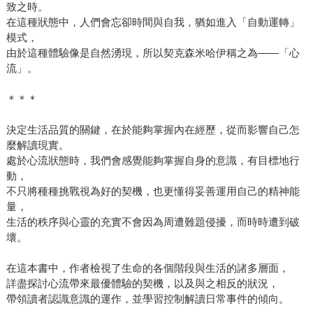
致之時。
在這種狀態中，人們會忘卻時間與自我，猶如進入「自動運轉」
模式，
由於這種體驗像是自然湧現，所以契克森米哈伊稱之為——「心
流」。
＊＊＊
決定生活品質的關鍵，在於能夠掌握內在經歷，從而影響自己怎
麼解讀現實。
處於心流狀態時，我們會感覺能夠掌握自身的意識，有目標地行
動，
不只將種種挑戰視為好的契機，也更懂得妥善運用自己的精神能
量，
生活的秩序與心靈的充實不會因為周遭難題侵擾，而時時遭到破
壞。
在這本書中，作者檢視了生命的各個階段與生活的諸多層面，
詳盡探討心流帶來最優體驗的契機，以及與之相反的狀況，
帶領讀者認識意識的運作，並學習控制解讀日常事件的傾向。