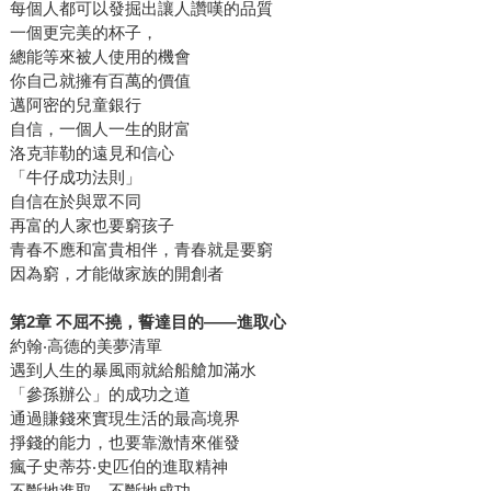
每個人都可以發掘出讓人讚嘆的品質
一個更完美的杯子，
總能等來被人使用的機會
你自己就擁有百萬的價值
邁阿密的兒童銀行
自信，一個人一生的財富
洛克菲勒的遠見和信心
「牛仔成功法則」
自信在於與眾不同
再富的人家也要窮孩子
青春不應和富貴相伴，青春就是要窮
因為窮，才能做家族的開創者
第2章 不屈不撓，誓達目的――進取心
約翰‧高德的美夢清單
遇到人生的暴風雨就給船艙加滿水
「參孫辦公」的成功之道
通過賺錢來實現生活的最高境界
掙錢的能力，也要靠激情來催發
瘋子史蒂芬‧史匹伯的進取精神
不斷地進取，不斷地成功