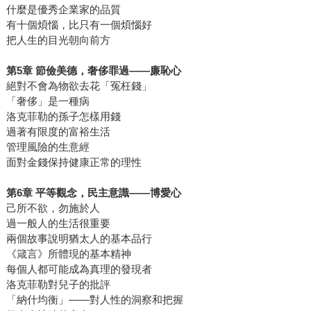
什麼是優秀企業家的品質
有十個煩惱，比只有一個煩惱好
把人生的目光朝向前方
第5章 節儉美德，奢侈罪過―—廉恥心
絕對不會為物欲去花「冤枉錢」
「奢侈」是一種病
洛克菲勒的孫子怎樣用錢
過著有限度的富裕生活
管理風險的生意經
面對金錢保持健康正常的理性
第6章 平等觀念，民主意識―—博愛心
己所不欲，勿施於人
過一般人的生活很重要
兩個故事說明猶太人的基本品行
《箴言》所體現的基本精神
每個人都可能成為真理的發現者
洛克菲勒對兒子的批評
「納什均衡」―—對人性的洞察和把握