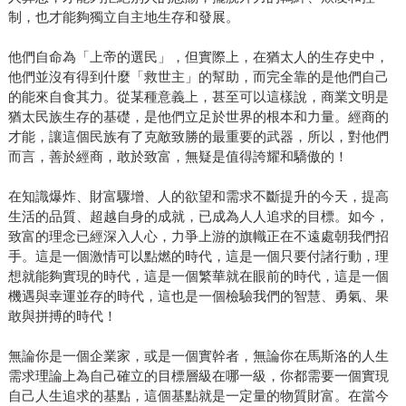
制，也才能夠獨立自主地生存和發展。
他們自命為「上帝的選民」，但實際上，在猶太人的生存史中，
他們並沒有得到什麼「救世主」的幫助，而完全靠的是他們自己
的能來自食其力。從某種意義上，甚至可以這樣說，商業文明是
猶太民族生存的基礎，是他們立足於世界的根本和力量。經商的
才能，讓這個民族有了克敵致勝的最重要的武器，所以，對他們
而言，善於經商，敢於致富，無疑是值得誇耀和驕傲的！
在知識爆炸、財富驟增、人的欲望和需求不斷提升的今天，提高
生活的品質、超越自身的成就，已成為人人追求的目標。如今，
致富的理念已經深入人心，力爭上游的旗幟正在不遠處朝我們招
手。這是一個激情可以點燃的時代，這是一個只要付諸行動，理
想就能夠實現的時代，這是一個繁華就在眼前的時代，這是一個
機遇與幸運並存的時代，這也是一個檢驗我們的智慧、勇氣、果
敢與拼搏的時代！
無論你是一個企業家，或是一個實幹者，無論你在馬斯洛的人生
需求理論上為自己確立的目標層級在哪一級，你都需要一個實現
自己人生追求的基點，這個基點就是一定量的物質財富。在當今