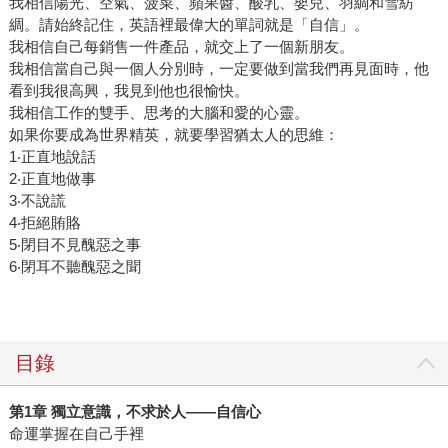
我相信陽光、空氣、菠菜、蘋果醬、酸乳、嬰兒、羽綢和雪紡
綢。請始終記住，英語裡最偉大的單詞就是「自信」。
我相信自己每銷售一件產品，就交上了一個新朋友。
我相信當自己與一個人分別時，一定要做到當我們再見面時，他
看到我很高興，我見到他也很愉快。
我相信工作的雙手、思考的大腦和愛的心靈。
如果你要成為世界精英，就要學習猶太人的思維：
1‧正直地說話
2‧正直地做事
3‧不說謊
4‧拒絕賄賂
5‧閉目不見醜惡之事
6‧閉耳不聽醜惡之聞
目錄
第1章 獨立意識，不求於人――自信心
命運掌握在自己手裡