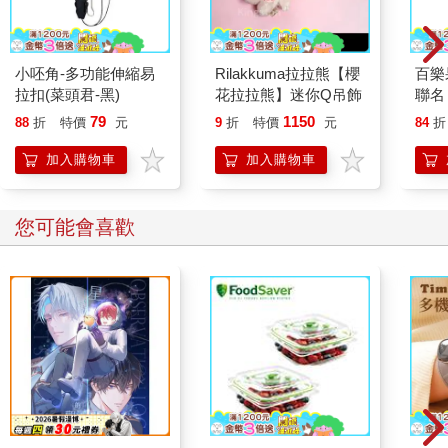
小呸角-多功能伸縮易
Rilakkuma拉拉熊【櫻
百樂果
拉扣(菜頭君-黑)
花拉拉熊】迷你Q吊飾
聯名
79
1150
88
折
特價
元
9
折
特價
元
84
折
加入購物車
加入購物車
您可能會喜歡