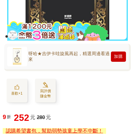
呀哈★吉伊卡哇旋風再起，精選周邊看過
加購
來
寫評價
喜歡+1
賺金幣
252
9
折
元
280
元
認購希望書包，幫助弱勢孩童上學不中斷！