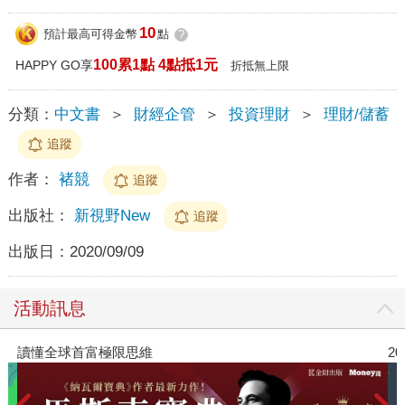
10
預計最高可得金幣
點
?
100累1點 4點抵1元
HAPPY GO享
折抵無上限
分類：
中文書
＞
財經企管
＞
投資理財
＞
理財/儲蓄
追蹤
作者：
褚競
追蹤
出版社：
新視野New
追蹤
出版日：
2020/09/09
活動訊息
讀懂全球首富極限思維
2