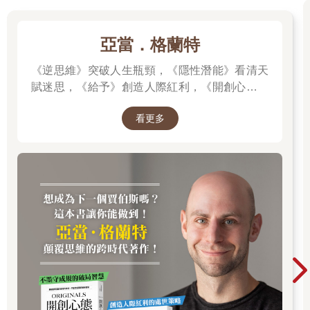
亞當．格蘭特
《逆思維》突破人生瓶頸，《隱性潛能》看清天
賦迷思，《給予》創造人際紅利，《開創心態》
解除自我設限，亞當．格蘭特「最有價值的四堂
看更多
課」。