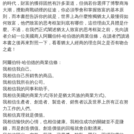
的時代，財富的獲得固然有許多渠道，但倘若你選擇了博擊商海
大潮，攪動商戰硝煙的征途，你必須學會和掌握致富的基本原
則，而本書想告訴你的就是，世界上為什麼惟獨猶太人最懂得如
何致富，他們致富的思考框架到底有哪些，這些理由又具體是什
麼。不過，在我們正式闡述猶太人致富的思考框架之前，先向讀
者介紹一位美國商人阿爾伯特‧哈伯德的商業信條，在讀者們讀過
本書之後再來對照一下，看看猶太人經商的理念與之是否有吻合
之處！
阿爾伯特‧哈伯德的商業信條：
我相信我自己。
我相信自己所銷售的商品。
我相信我所在的公司。
我相信我的同事和助手。
我相信美國的商業方式(等於是猶太民族的商業方式)。
我相信生產者、創造者、製造者、銷售者以及世界上所有正在努
力工作的人們。
我相信真理就是價值。
我相信愉快的心情，也相信健康。我相信成功的關鍵並不是賺
錢，而是創造價值。創造價值的回報就會自動湧來。