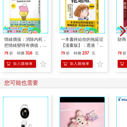
情緒價值：消除內耗，
一本書終結你的拖延症
財商
把情緒變得有價值，跟
【漫畫版】：透過「小
誰都能自在相處
行動」打開大腦的行動
316
237
79
折
特價
元
79
折
特價
元
79
折
開關，懶人也能變身
「行動派」的37個科
加入購物車
加入購物車
學方法
您可能也需要