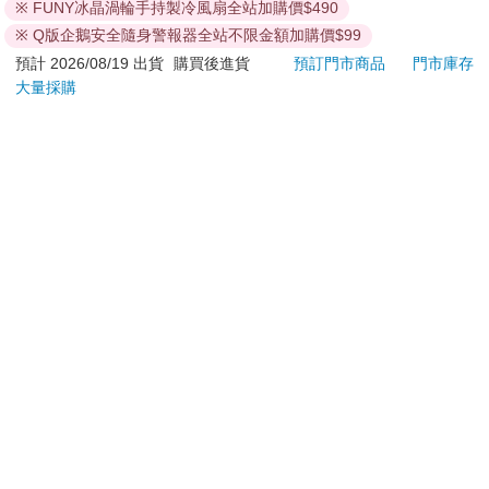
退換貨須知：
※ FUNY冰晶渦輪手持製冷風扇全站加購價$490
**提醒您，鑑賞期不等於試用期，退回商品須為全新狀態**
※ Q版企鵝安全隨身警報器全站不限金額加購價$99
依據「消費者保護法」第19條及行政院消費者保護處公告之
預計 2026/08/19 出貨
購買後進貨
預訂門市商品
門市庫存
「通訊交易解除權合理例外情事適用準則」，以下商品購買
大量採購
後，除商品本身有瑕疵外，將不提供7天的猶豫期：
易於腐敗、保存期限較短或解約時即將逾期。（如：生
鮮食品）
依消費者要求所為之客製化給付。（客製化商品）
報紙、期刊或雜誌。（含MOOK、外文雜誌）
經消費者拆封之影音商品或電腦軟體。
非以有形媒介提供之數位內容或一經提供即為完成之線
上服務，經消費者事先同意始提供。（如：電子書、電
子雜誌、下載版軟體、虛擬商品…等）
已拆封之個人衛生用品。（如：內衣褲、刮鬍刀、除毛
刀…等）
若非上列種類商品，均享有到貨7天的猶豫期（含例假
日）。
辦理退換貨時，商品（組合商品恕無法接受單獨退貨）必須
是您收到商品時的原始狀態（包含商品本體、配件、贈品、