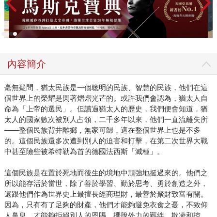
內容簡介
毫無疑問，猶太民族是一個聰明的民族、智慧的民族，他們在這
個世界上的榮耀是閃著熠熠光芒的。或許我們會認為，猶太人自
命為「上帝的選民」。但讀過猶太人的歷史，我們便會知道，猶
太人的國家數次被別人占領，二千多年以來，他們一直流離失所
―—整個民族背井離鄉，無家可歸，這在整個世界上也是不多
的。這個民族還多次遭到別人的迫害和打擊，在第二次世界大戰
中甚至險些被希特勒為首的德國法西斯「滅種」。
這個民族是在置於死地而後生的境地中頑強地挺過來的。他們之
所以能存活於當世，除了善於學習、勤於思考、勇於創造之外，
還跟他們作為世界史上最擅長經商理財，最善於聚財致富有關。
因為，只有有了足夠的財產，他們才能夠避免衣食之憂，不致仰
人鼻息，才能夠拒絕別人的恩賜，擺脫外力的羈絆、欺凌和控