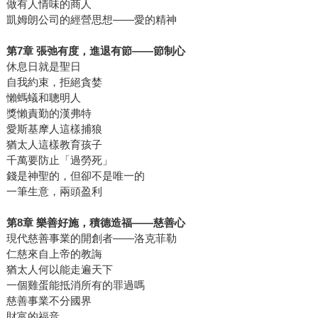
做有人情味的商人
凱姆朗公司的經營思想―—愛的精神
第7章 張弛有度，進退有節—―節制心
休息日就是聖日
自我約束，拒絕貪婪
懶螞蟻和聰明人
獎懶責勤的漢弗特
愛斯基摩人這樣捕狼
猶太人這樣教育孩子
千萬要防止「過勞死」
錢是神聖的，但卻不是唯一的
一筆生意，兩頭盈利
第8章 樂善好施，積德造福—―慈善心
現代慈善事業的開創者―—洛克菲勒
仁慈來自上帝的教誨
猶太人何以能走遍天下
一個雞蛋能抵消所有的罪過嗎
慈善事業不分國界
財富的福音