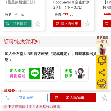
《星星的觀測日誌》
FoodSaver真空密鮮盒
【T
2入組（小－0.7L）
恆溫
肩/
320
799
特價
元
特價
元
1290
加熱
膝熱
預購限定
加入購物車
訂購/退換貨須知
加入金石堂 LINE 官方帳號『完成綁定』，隨時掌握出貨動
態：
提醒您！！
金石堂及銀行均不會請您操作ATM! 如接獲電話要求您前往
立即結帳
加入購物車
ATM提款機，請不要聽從指示，以免受騙上當！
※ 下方點圖前往本月金石堂強力推薦