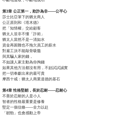
第3章 公正第一，欺詐為非―—公平心
莎士比亞筆下的猶太商人
公正原則和《塔木德》
把「知情權」交給顧客
猶太人並非不懂「詐術」
猶太人當然不是一清如水
資金再困難也不拖欠員工的薪水
對雇工決不能敲骨吸髓
與其騙人家的錢，
不如讓人家主動為你掏錢
如果其他方法都沒有用，不妨試試誠實
把一切奉獻出來的最可貴
摩西十戒：猶太人商業道德的基石
第4章 性格堅韌，長於忍耐―—忍耐心
不善於忍耐的人是小人
智者的性格最重要是修養
堅定一個信條―—全力以赴
「韌勁」也會感動上帝