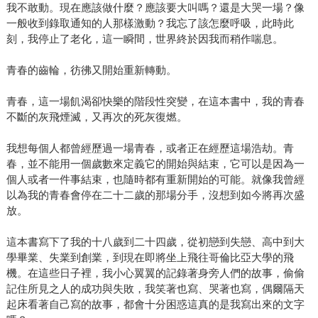
我不敢動。現在應該做什麼？應該要大叫嗎？還是大哭一場？像
一般收到錄取通知的人那樣激動？我忘了該怎麼呼吸，此時此
刻，我停止了老化，這一瞬間，世界終於因我而稍作喘息。
青春的齒輪，彷彿又開始重新轉動。
青春，這一場飢渴卻快樂的階段性突變，在這本書中，我的青春
不斷的灰飛煙滅，又再次的死灰復燃。
我想每個人都曾經歷過一場青春，或者正在經歷這場浩劫。青
春，並不能用一個歲數來定義它的開始與結束，它可以是因為一
個人或者一件事結束，也隨時都有重新開始的可能。就像我曾經
以為我的青春會停在二十二歲的那場分手，沒想到如今將再次盛
放。
這本書寫下了我的十八歲到二十四歲，從初戀到失戀、高中到大
學畢業、失業到創業，到現在即將坐上飛往哥倫比亞大學的飛
機。在這些日子裡，我小心翼翼的記錄著身旁人們的故事，偷偷
記住所見之人的成功與失敗，我笑著也寫、哭著也寫，偶爾隔天
起床看著自己寫的故事，都會十分困惑這真的是我寫出來的文字