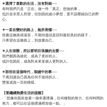
✶選擇了喜歡的生活，沒有對錯──
有時我們只是「正在」做一件「真正」想做的事，
也許並非眾人所望，但別因此縮小夢想，更不該壓縮自己的野
心。
✶一直在變好的路上，無所畏懼──
痊癒這條路很漫長，不期待盡頭是回到最初美好的樣子，
只希望在這條路上，別放棄自己。
✶人生很難，所以要明目張膽的去愛──
我們都因為彼此，成為了更好的人。
或許也因此，成為對未來某個人更對的人。
✶那些在這個時代，裂縫中的事──
千萬別讓自己因為任何不值得的人，
墮落成負一百的模樣。
【要繼續熱愛生活的提醒】
‧「想像你面前放著一個幸運撲滿，任何種類的努力、任何時間的
努力，都可以往這個撲滿裡加值一點。」