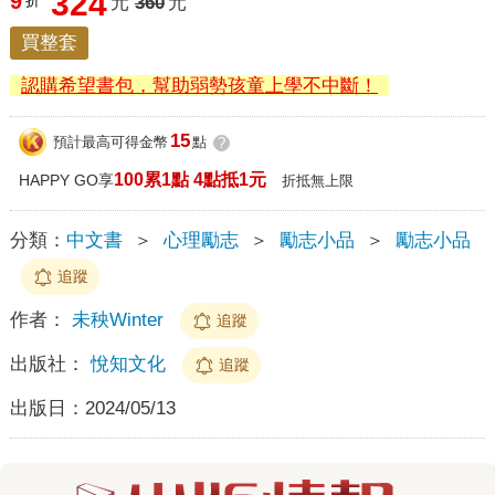
324
9
折
元
360
元
買整套
認購希望書包，幫助弱勢孩童上學不中斷！
15
預計最高可得金幣
點
?
100累1點 4點抵1元
HAPPY GO享
折抵無上限
分類：
中文書
＞
心理勵志
＞
勵志小品
＞
勵志小品
追蹤
作者：
未秧Winter
追蹤
出版社：
悅知文化
追蹤
出版日：
2024/05/13