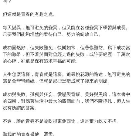
嗎？
但這就是青春的有趣之處。
每天變異，無可避免的變異，但又能在各種變異下學習與成長。
只要我們能夠坦然的看待自己、努力的綻放自己。
成功固然好，但失敗難免；快樂如常，但悲傷難防。寫下成功當
下的激昂，但不羞於面對曾經走過的失敗，或許要經歷一千萬次
的心碎，卻還是保有追求幸福的可能。
人生怎麼這樣，青春就是這樣。追尋桃花源的路途，無可避免的
還是會彎彎繞繞，但就是那些黑暗成就了後來的明媚。
成功與失敗、孤獨與狂妄、愛戀與背叛、美好與黑暗，這本書中
的四輯，對應著生活中最大的四個面向，我們不斷掙扎，但人生
沒有所謂的答案。
不過，誰的青春不是被吹得東倒西歪，還是奮力屹立不搖。
願我們的青春盛放、凋零。