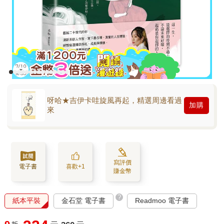
呀哈★吉伊卡哇旋風再起，精選周邊看過
加購
來
寫評價
電子書
喜歡+1
賺金幣
?
紙本平裝
金石堂 電子書
Readmoo 電子書