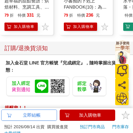
超幸福的甜點食譜：烘
小書痴的下剋上
水平
焙材料、烹調工具、可
FANBOOK(10)：為了
落・
愛配色【閃亮女孩6】
成為圖書管理員不擇手
331
236
79
折
特價
元
79
折
特價
元
特價
段！
加入購物車
加入購物車
訂購/退換貨須知
加入金石堂 LINE 官方帳號『完成綁定』，隨時掌握出貨動
態：
提醒您！！
金石堂及銀行均不會請您操作ATM! 如接獲電話要求您前往
立即結帳
加入購物車
ATM提款機，請不要聽從指示，以免受騙上當！
預計 2026/08/14 出貨
購買後進貨
預訂門市商品
門市庫存