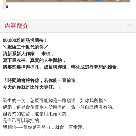
一窺其內心。原來她在成為小黃司機前，發生了這麼多事
情，很難想像才28歲的她，已經歷了旁人都難以想像的過
去。她在書中寫下「這是我的重啟人生，我度過了黑暗看見
內容簡介
光明，我相信你也一定可以」。雖然她無法親自訴說自己的
故事，但她在書中展現強大正能量，就算只是透過文字，我
80,000粉絲熱切期待！
相信還是能幫助有需要的人。 不論你是對計程車行業有興
＼獻給二十世代的你／
趣，想了解女性司機的日常，或單純只是人生感到迷惘、不
清新系新人作家──未秧，
安，想尋找新方向，我都推薦你可以閱讀這本書。套句推薦
寫下最赤裸、真實的人生體驗，
人王國春老師所說的：「並不是每個人都願意寫，也不是每
將那些選擇與掙扎、成長與釋懷，轉化成追尋夢想的糧食。
個人都有能力寫，這樣的自我揭露，是需要非常大的勇氣，
所以，我稱這本書為勇氣之書。」 願王婧的勇氣能鼓舞你，
「時間總會報答你，若你能一直前進，
今天的你就是比昨天更好。」
度過黑暗，看見光明。
發生的一切，怎麼可能總是一路順遂、如你我所願？
偶爾，還是會羨慕別人所擁有的、貪心於自己所沒有的。
但要悠閒駐留，還是甩甩頭向前，
是自己可以掌控的。
我相信──當你足夠努力，就會一直幸運。