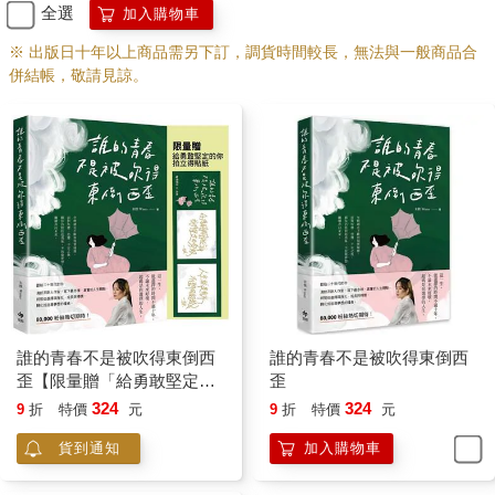
全選
加入購物車
※ 出版日十年以上商品需另下訂，調貨時間較長，無法與一般商品合
併結帳，敬請見諒。
誰的青春不是被吹得東倒西
誰的青春不是被吹得東倒西
歪【限量贈「給勇敢堅定的
歪
你」拍立得貼紙】
324
324
9
折
特價
元
9
折
特價
元
貨到通知
加入購物車