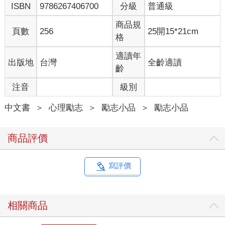
ISBN
9786267406700
分級
普通級
商品規
頁數
256
25開15*21cm
格
適讀年
出版地
台灣
全齡適讀
齡
注音
級別
中文書
＞
心理勵志
＞
勵志小品
＞
勵志小品
商品評價
寫評價
相關商品