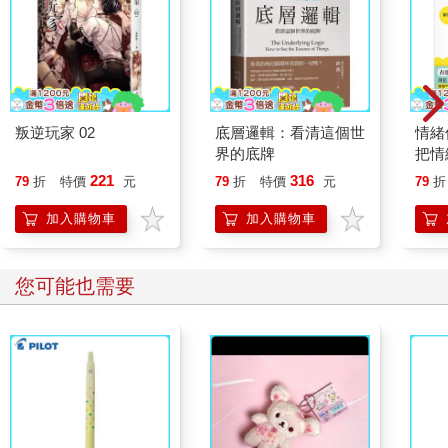
叛逆玩家 02
底層邏輯：看清這個世
情緒
界的底牌
把情
誰都
221
316
79
折
特價
元
79
折
特價
元
79
折
加入購物車
加入購物車
您可能也需要