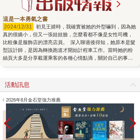
這是一本勇氣之書
2024/12/31
初見王婧時，我確實被她的外型嚇到，因為她
真的很嬌小，但又一張娃娃臉，怎麼看都不像是女性司機，
比較像是服飾店的漂亮店員。 深入聊過後得知，她原本是髮
型設計師，是因為轉換跑道才開始計程車工作。當時她的粉
絲頁大多是分享載運乘客的各種心情點滴，關於自己的事談
的不多，只隱約知道她曾深陷憂鬱症。 初次見面也不好意思
問太詳細，所以我斟酌用字，畢竟若真的要合作出書，還是
要了解作者的背景。沒想到她大方說著病程，提到是因為不
活動訊息
能一直關在家裡，覺得自己還是需要面對人群，情緒才會好
轉，所以選擇能接觸到人，但可以不用講太多話的工作。剛
作
2026年8月金石堂強力推薦
好她也喜歡開車，再加上同學牽線，就這樣成為了女性司
機。 我們聊著聊著，覺得能分享的事很多，就這樣定下了出
版合約，並約定好半年後截稿，到時再來討論宣傳等事宜。
後來的事大家都知道了，王婧終究無緣看到本書出版，也無
法親自宣傳自己的書。 後來在整理她的稿子時，我才有機會