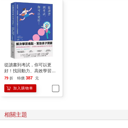
從讀書到考試，你可以更
好！找回動力、高效學習，
提高成就感的學霸5大科致勝
387
79
折
特價
元
筆記
加入購物車
相關主題