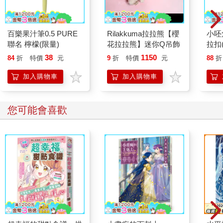
百樂果汁筆0.5 PURE
Rilakkuma拉拉熊【櫻
小呸
聯名 檸檬(限量)
花拉拉熊】迷你Q吊飾
拉扣
38
1150
84
折
特價
元
9
折
特價
元
88
折
加入購物車
加入購物車
您可能會喜歡