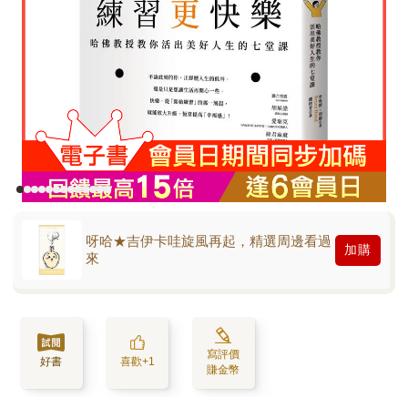
呀哈★吉伊卡哇旋風再起，精選周邊看過
加購
來
寫評價
好書
喜歡+1
賺金幣