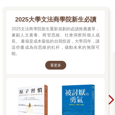
發掘世間真相的最佳方法。我與許多正向心理學的擁護者不一
樣，我對課堂中提到的道理十分謹慎，堅決不過度誇大成效。我
下定決心要以最嚴謹的方式探索快樂的科學，所以參與課程的人
2025大學文法商學院新生必讀
在上課前後都要做心理測驗，藉此評估我在課堂上建議活動是否
讓他們更快樂。我告訴他們，他們就是自己實驗的受試者，而這
2025文法商學院新生重新規劃的必讀推薦書單，
場實驗的結果將會決定這門課的未來；我也承諾，如果這門課的
兼顧人文素養、商管思維、社會洞察與個人成
建議無效，我就會放棄這門課，回到原本的研究領域。
長。 書籍是成本最低的自我投資，大學四年，讓
課程結束，學員佳評如潮，覺得這門課既好玩又有趣，也很
這些書成為你思維的杠杆，撬動未來的無限可
開心有機會可以聽課；有些學員覺得這堂課帶給他們「天翻地覆
能。
的改變」。但數據是怎麼說的呢？我記得我在統計分析時稍微瞄
了一下心理測驗的分數，結果令我目瞪口呆：整體來說，在我提
供的幸福感測量中，從課程開始前到十週後課程結束，正面分數
看更多
成長了百分之十到十五，也就是統計學所說的非常顯著。這聽起
來也許不像是徹底進化成永恆的幸福快樂，但只是這麼短的時間
就能帶來這麼大的改變，這個現象獨具意義。我的觀念從此轉
變，我發現了，你可以透過科學和教育讓人更快樂，而讓你變得
更快樂就是這本書的目標。
前言：變好的練習，平衡思考中心
身為科學家，我一直都想找出﹁為什麼？﹂背後的答案。為