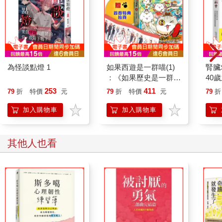
重心轉移到自己的困擾上，把問題無限放大。請想像一個關係
圖，包含我們的自我、他人、我們的問題、與他人想法的交流等
關係。
我們處於自我中心的狀態時，我們將自己視為宇宙的核心，
人際關係對我們而言是單向的。我們會對他人產生影響，但他人
對我們產生影響的力度不大，因為我們不會將他人的觀點納入思
為怪談點燈 1
如果西遊是一群喵(1)
腎臟
考。與自我中心的孩子不同的是，自我中心的大人對當下以及未
：《如果歷史是一群
40
來可能發生的問題十分敏感。我們會把自己的問題放大，也無法
喵》作者最新力作，附
就告
253
411
79
折
特價
元
79
折
特價
元
79
折
理解別人也有自己的困難，即使知道他人也面臨問題，我們仍認
【首卷特典】拉頁
為自己的問題更為重要。對我們來說，我們自己所經歷的困難才
加入購物車
加入購物車
是最值得關注的。
然而，我們可以選擇另一種看待世界的方式，這種方式可以
讓我們更加快樂，也就是「他人中心」（allocentric view）。他人
其他人也看
中心觀點能理解他人的立場，並認識到社交網絡的相互連結。
我們的自我縮小了，變得與他人的大小差不多，人際關係將
更對等。我們會開始意識到他人有他人的問題，且這些問題對他
人的影響程度，可能比我們的問題影響自己的程度更大。透過這
樣的觀點，讓我們能換個角度看事情，進而減輕我們自身的煩
惱。就如俗話所說：「與人分擔，憂愁減半。」當我們「更以他
人為中心」來思考和行為時，我們就能從他人的支持中得益，甚