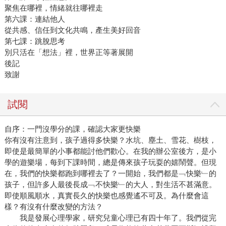
聚焦在哪裡，情緒就往哪裡走
第六課：連結他人
從共感、信任到文化共鳴，產生美好回音
第七課：跳脫思考
別只活在「想法」裡，世界正等著展開
後記
致謝
試閱
自序：一門沒學分的課，確認大家更快樂
你有沒有注意到，孩子過得多快樂？水坑、塵土、雪花、樹枝，
即使是最簡單的小事都能討他們歡心。在我的辦公室後方，是小
學的遊樂場，每到下課時間，總是傳來孩子玩耍的嬉鬧聲。但現
在，我們的快樂都跑到哪裡去了？一開始，我們都是﹁快樂﹂的
孩子，但許多人最後長成﹁不快樂﹂的大人，對生活不甚滿意。
即使順風順水，真實長久的快樂也感覺遙不可及。為什麼會這
樣？有沒有什麼改變的方法？
我是發展心理學家，研究兒童心理已有四十年了。我們從完