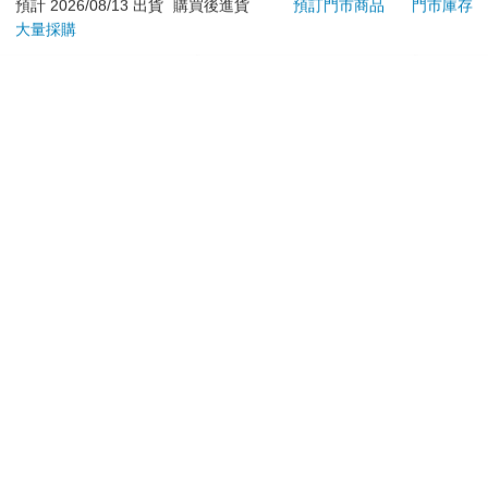
地冰
預計 2026/08/13 出貨
購買後進貨
預訂門市商品
門市庫存
工作、找尋人生目標和生命意義，導致我們一家不斷的在不同國
大量採購
上市通知我
加入購物車
家遊走。他在我十五歲時去世，兩年後，母親獨自回到她的故鄉
澳洲，留我獨自找尋出路。雖然有這樣的童年創傷，我卻覺得自
己算是個快樂的大人。我不知道為什麼會這樣，但我知道教育可
訂購/退換貨須知
以教會人變得快樂，而我也有科學證據可以支持這個說法。
這些證據就來自「快樂的科學」這堂講座課。現在，這門課
已經在布里斯托大學開設五年，做為大一新生的學分課程。自從
加入金石堂 LINE 官方帳號『完成綁定』，隨時掌握出貨動
教了這門課之後，我漸漸發現童年背後有一個常見的運作機制，
態：
而這個機制也許能回答關於快樂的答案。我們自我中心的偏誤
（egocentric bias）也許會永遠跟著我們，但我們還是可以訓練自
己的思考變得更以他人為中心。在自我中心與他人中心之間的平
衡，是變得快樂的關鍵，也是本書每一個實踐技巧的重點。
在本書的七堂課中，我會以科學的方法來說明如何變得快
提醒您！！
樂，並解釋這些方法背後的運作機制。在第一堂課〈改變自我〉
中，我會介紹自我意識在兒童發展時期建構的過程。起初，我們
金石堂及銀行均不會請您操作ATM! 如接獲電話要求您前往
會是極度的以自我為中心，但隨著成長，會漸漸開始意識到他人
ATM提款機，請不要聽從指示，以免受騙上當！
的存在和自己在社會中的角色。然而，如果我們仍持續以自我為
退換貨須知：
中
**提醒您，鑑賞期不等於試用期，退回商品須為全新狀態**
心，這種「自我專注」（self-focus）就可能會扭曲我們看待事物
的視角，導致不
依據「消費者保護法」第19條及行政院消費者保護處公告之