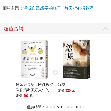
相關主題：
活成自己想要的樣子
每天把心掃乾淨
超值合購
練習更快樂：哈佛教授
錦灰
教你活出美好人生的七
定價
320
元
堂課（超過千人搶修，
定價
400
元
首度在台公開）
優惠時間：2026/07/10 ~2026/10/01