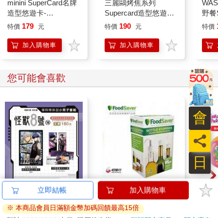
量結果時，不管是相似或相異，基因的影響平均都不超過百分之
minini SuperCard名牌
三麗鷗烤焦系列
WAS
四十到五十，跟智力的遺傳性相差不遠。我們每個人都會從父母
造型悠遊卡-
Supercard造型悠遊卡-
野餐S
身上遺傳到一些基因，好壞都有，但並不是全部。快樂就跟其他
chonini【受託代銷】
大耳狗【受託代銷】
辣椒
179
190
特價
元
特價
元
特價
的人格面向一樣，無法完全以生物學解釋。
英國國家統計局（Office for National Statistics，ONS）訪問
加入購物車
加入購物車
了十到十五歲的青少年，什麼會讓他們感到快樂3。結果顯示，讓
孩子感到快樂的不是遊戲機、社群媒體追蹤人數、金錢、放假、
或學業成績，而是：「感覺被愛，擁有正向支持性的人際關係
您可能會喜歡
（尤其是和朋友與家人），像是有人可以傾訴和依賴。」這個研
究發現非常重要，因為在另一項調查一九七○年代出生的一萬七千
多位成人的研究中，這些受訪者也被詢問類似的問題：「你對自
會
己現在生活的滿意程度為何？」結果發現，影響四十二歲成人生
活滿意度的最大指標，是他們孩童時期心理健康的適應能力。我
員
們在兒童時期的社交互動狀況，是成年後與人互動模式的根基，
而這會影響到我們的快樂程度。當我們與他人建立良好連結，就
日
能學到如何面對生活的挫折與挑戰。生活環境中有很多因素都會
影響到幸福感，如薪資、婚姻或伴侶，但在這麼多物質因素中，
最能預測我們成年後幸福感的指標，卻是孩童時期的社交狀況。
怪獸8號 特別篇 保科
FoodSaver真空瓶塞3
Tam
立即結帳
加入購物車
這表示，如果我們的童年不開心，成年後就不可能快樂了
特休日小冊子套組[限
入組
塔麻
嗎？不一定。我的童年並不快樂。我成長於一個四處漂泊的家
※ 本商品會員日滿額金幣加碼回饋最高15倍
加購]
園系
180
252
特價
元
特價
元
特價
庭，因為我父親嗜酒成性、性格暴躁且鬱鬱寡歡，他不停的更換