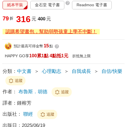
?
紙本平裝
金石堂 電子書
Readmoo 電子書
316
79
折
元
400
元
認購希望書包，幫助弱勢孩童上學不中斷！
15
預計最高可得金幣
點
?
100累1點 4點抵1元
HAPPY GO享
折抵無上限
分類：
中文書
＞
心理勵志
＞
自我成長
＞
自信/快樂
追蹤
作者：
布魯斯．胡德
追蹤
譯者：
鍾榕芳
出版社：
聯經
追蹤
出版日：
2025/06/19