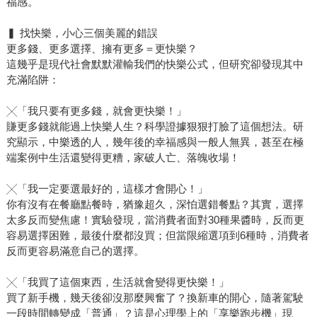
福感。
▍ 找快樂，小心三個美麗的錯誤
更多錢、更多選擇、擁有更多＝更快樂？
這幾乎是現代社會默默灌輸我們的快樂公式，但研究卻發現其中
充滿陷阱：
╳「我只要有更多錢，就會更快樂！」
賺更多錢就能過上快樂人生？科學證據狠狠打臉了這個想法。研
究顯示，中樂透的人，幾年後的幸福感與一般人無異，甚至在極
端案例中生活還變得更糟，家破人亡、落魄收場！
╳「我一定要選最好的，這樣才會開心！」
你有沒有在餐廳點餐時，猶豫超久，深怕選錯餐點？其實，選擇
太多反而變焦慮！實驗發現，當消費者面對30種果醬時，反而更
容易選擇困難，最後什麼都沒買；但當限縮選項到6種時，消費者
反而更容易滿意自己的選擇。
╳「我買了這個東西，生活就會變得更快樂！」
買了新手機，幾天後卻沒那麼興奮了？換新車的開心，隨著駕駛
一段時間轉變成「普通」？這是心理學上的「享樂跑步機」現