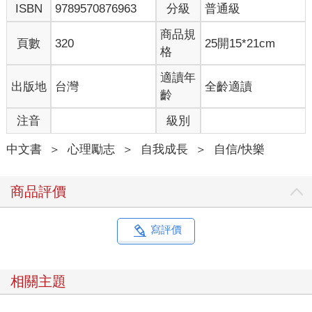
ISBN
9789570876963
分級
普通級
存疑的「專家」寫的自助書籍。所以，即使正向心理學的效果全
都聽起來誇大且空洞，我仍願意再給它一次機會。
商品規
頁數
320
25開15*21cm
剛好，我發現耶魯大學（Yale University）資深心理學家和寄
格
宿學院主任勞
麗．桑托斯（Laurie Santos）當時開了一門在耶魯大受歡迎的心
適讀年
出版地
台灣
全齡適讀
理健康課，叫做
齡
「心理學與美好人生」（Psychology and Good Life）。她是我之
注音
級別
前在哈佛的學生，而總是慷慨無私的她，將她的筆記分享給了
我。我把這些筆記加上自己的見解，放進二○一八年布里斯托大學
中文書
＞
心理勵志
＞
自我成長
＞
自信/快樂
（University of Bristol）試開的「快樂的科學」（The Science of
Happiness）課程裡。一開始，我不確定是否有人願意來上課。結
果開課第一天，教職員和學生加起來有超過五百人到場。更驚人
商品評價
的是，這門試開且非正式授予學分的課程，只是每週午餐時間開
放給所有人的講座課程而已。
我的這門課是以「科學的方法」探討幸福與快樂，因此我在
寫評價
課堂中討論了人類行為背後的大腦運作機制，而我的研究主題
（兒童發展、自我、神經科學）則是課程重點。我對資料和科學
證據的力量深具熱忱，想透過課程與學員（包含學生與教職員）
相關主題
分享，所以我還加入了統計資料與實驗設計，來說明為什麼科學
是