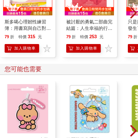
至在關注他人的過程中發現意想不到的快樂。
大部分的成人都能在需要的時候，跳脫自我、採取他人中心
的視角，畢竟學著換位思考正是成長過程很重要的一環。不過，
斯多噶心理韌性練習
被討厭的勇氣二部曲完
只是
若要以這種方式自然而然的思考，則有一定的難度。我們很少意
簿：用書寫與自己對
結篇：人生幸福的行動
發生
識到他人所面臨的困境，除非這個人與我們關係密切，或他們的
話，成為順應變化、勇
指南
率〕
315
253
困境被特別凸顯，因為我們深陷在自己的世界觀裡。當我們太以
79
折
特價
元
79
折
特價
元
79
折
於突破困境的斯多噶
接，
自我為中心時，即使我們已經聽聞到他人的困境，仍有可能把自
人！
附「
加入購物車
加入購物車
己的問題看得比他人更重要。
【最
正如希臘斯多葛主義哲學家愛比克泰德（Epictetus）所言：
「重點不在於發生何事，而是你回應事情的方式。」也就是說，
您可能也需要
在生活中遇到一樣的負面事件時，有的人可能很快就能釋懷，有
的人則會反覆思索、耿耿於懷好幾天。為什麼會這樣？是什麼能
讓人以「杯子半滿」的樂觀角度看待事情，而有的人卻會以「杯
子半空」的悲觀視之？為什麼有些人就是比其他人更快樂？這是
天生，還是後天造成的？
無庸置疑，快樂的孩子會成長為快樂的大人，而孩子會快樂
的部分原因，來自於父母基因的遺傳。科學家透過比較（研究基
因完全相同的）同卵雙胞胎和只（有一半基因相同的）異卵雙胞
胎，就可以知道其快樂的分數有多少是歸因於基因，又有多少是
受環境影響。這種分析方法稱為「遺傳性」。在比較幸福感的測