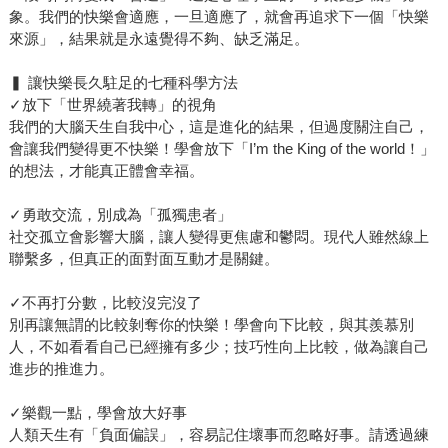
象。我們的快樂會適應，一旦適應了，就會再追求下一個「快樂
來源」，結果就是永遠覺得不夠、缺乏滿足。
▍ 讓快樂長久駐足的七種科學方法
✓放下「世界繞著我轉」的視角
我們的大腦天生自我中心，這是進化的結果，但過度關注自己，
會讓我們變得更不快樂！學會放下「I’m the King of the world！」
的想法，才能真正體會幸福。
✓勇敢交流，別成為「孤獨患者」
社交孤立會影響大腦，讓人變得更焦慮和鬱悶。現代人雖然線上
聯繫多，但真正的面對面互動才是關鍵。
✓不再打分數，比較沒完沒了
別再讓無謂的比較剝奪你的快樂！學會向下比較，與其羨慕別
人，不如看看自己已經擁有多少；技巧性向上比較，做為讓自己
進步的推進力。
✓樂觀一點，學會放大好事
人類天生有「負面偏誤」，容易記住壞事而忽略好事。請透過練