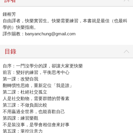
鍾榕芳
自由譯者，快樂實習生。快樂需要練習，本書就是最佳（也最科
學的）快樂指南。
譯作賜教：banyanchung@gmail.com
目錄
自序：一門沒學分的課，卻讓大家更快樂
前言：變好的練習，平衡思考中心
第一課：改變自我
翻轉慣性思維，重新定位「我是誰」
第二課：杜絕社交孤立
人是社交動物，需要群體的營養素
第三課：不做負面比較
不用贏過全世界，也能喜歡自己
第四課：練習樂觀
不是裝沒事，是學會相信會來好事
第五課：掌控注意力