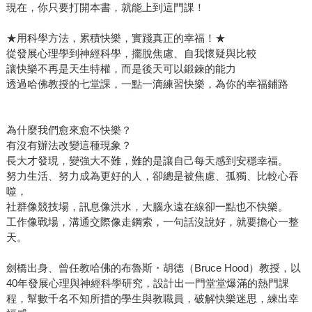
現在，你只要打開本書，就能上到這門課！
★用科學方法，累積快樂，實踐真正的幸福！★
從發展心理學到神經科學，擺脫焦慮、自我懷疑與比較
讓快樂不再是天生特權，而是後天可以鍛鍊的能力
透過哈佛教授的七堂課，一點一滴練習快樂，為你的幸福鋪路
為什麼我們愈來愈不快樂？
有沒有辦法改變這種現象？
長大才發現，變強大不難，難的是讓自己每天感到安穩幸福。
努力生活、努力成為更好的人，卻總是被焦慮、孤獨、比較心吞
噬，
社群像競技場，訊息像洪水，大腦永遠在線卻一點也不快樂。
工作像戰場，溝通交際像走鋼索，一句話沒說好，就要擔心一整
天。
劍橋出身、曾任教哈佛的布魯斯・胡德（Bruce Hood）教授，以
40年發展心理與神經科學研究，設計出一門堂堂爆滿的熱門課
程，幫數千名不知所措的學生與教職員，破解快樂迷思，練出幸