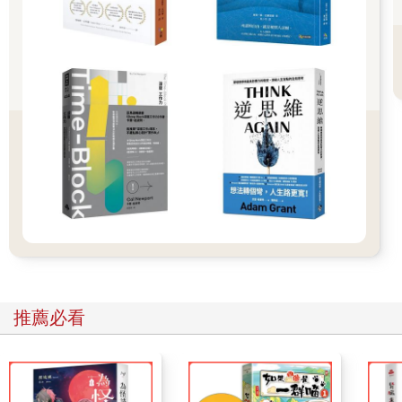
什麼有些人不快樂？為什麼快樂如此脆弱？為什麼正向心理學的
介入會有效？我覺得答案應該可以在童年找到。
大多數家庭中，孩子是眾人目光焦點。他們還沒有經歷人際
關係的競爭，也還沒有體會到被他人評價和審視的強烈感受，而
這些在進入青春期後將成為日常。大多數孩子都沉浸在以自我為
中心的世界中，整日快樂的活在當下，鮮少對過去懷有遺憾，也
對未來不抱擔憂。
然而，當孩子慢慢長大，進入學校考試、人際關係、社群媒
體、工作職涯的競技場，就會開始意識到自己不再是目光焦點，
他們必須學會與他人相處，而這些人也跟他們一樣正在爭取地位
與認可。當雙方無法理解彼此的觀點，往往衝突就會發生。我們
渴望獲得地位，想受他人喜愛，但這也會造成衝突，要贏又要團
隊合作並不容易。以自我中心主義者的觀點來看，若要成為最受
歡迎的人，其他人勢必沒那麼有人氣；若要成為最受到喜愛的
人，其他人就勢必沒那麼受人喜愛；若想成為最成功的人，勢必
也會有其他人遭遇失敗。為了與他人好好相處，讓自己為社會接
推薦必看
受，我們需要學會理解他人的想法，並據此調整自己的行動，但
這需要一定的練習與技巧。這些能力會在孩子成長過程中逐漸發
展。
比起小時候，成年後的我們累積更多煩惱與憂慮。因此，當
我們困在自己的自我中心宇宙時（這很常發生），就會很容易把