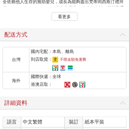
全依賴他人生存的無助嬰兒，成長為能夠蓋出梵蒂岡西斯汀禮拜
堂（The Sistine Chapel）、寫出交響曲、建造太空船、發動戰爭
的大人，這段過程令我非常著迷。我終生投入研究與教學工作，
看更多
啟發學生成為下一代科學家，這在我職涯大多數時光給了我很大
的滿足感。但大約六年前開始，我注意到新進的一批批學生愈來
愈不快樂，他們對自己的學業表現也愈來愈焦慮，而且因為過度
配送方式
擔心成績，想知道在各種考試中得高分的方法，反而對課堂上美
妙的研究發現不那麼感興趣了，只在意怎麼衝高成績。我的教學
國內宅配：本島、離島
熱忱，也被這種只重成效、目標導向且讓愈來愈多人不快樂的評
分方法打敗了。當然，學生們追求學業成績的野心令人欽佩，但
到店取貨：
台灣
不限金額免運費
這不該以快樂做為代價。此外，心理健康問題並不只發生在我的
學生身上，更籠罩著整個高等教育圈。升上大學很辛苦，我會知
國際快遞：全球
道是因為我三十年前所做的第一篇有關快樂的研究，裡面就有提
海外
到這點，但現在情況變得更糟了。學生正深受心理問題困擾，而
港澳店取：
我得做點什麼。
在我的學科裡，有一個領域叫做「正向心理學」（positive
詳細資料
psychology），該領域研究的是，如何透過簡單的儀式與活動來
提升心理健康，但我對此心存懷疑。我聽說「冥想」很有用，但
冥想來自東方宗教，而非經研究證實的科學。大眾媒體上有無數
語言
中文繁體
裝訂
紙本平裝
文章探討怎麼過得快樂又成功，而這些在我來看都只治標不治
本。怎麼可能那麼輕鬆就變快樂？尤其機場書店充滿著許多資歷