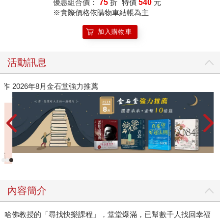
優惠組合價：
75
折
特價
540
元
※實際價格依購物車結帳為主
加入購物車
活動訊息
作
2026年8月金石堂強力推薦
內容簡介
哈佛教授的「尋找快樂課程」，堂堂爆滿，已幫數千人找回幸福